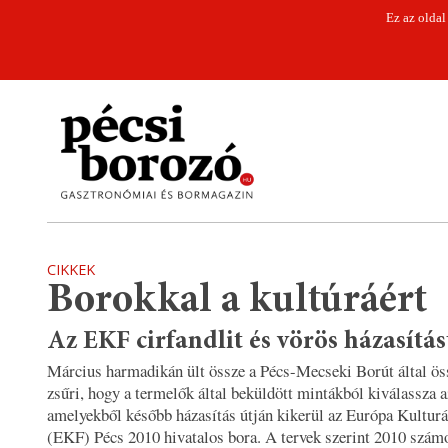
Ez az oldal
CIKKEK
Borokkal a kultúráért
Az EKF cirfandlit és vörös házasítás
Március harmadikán ült össze a Pécs-Mecseki Borút által ös
zsűri, hogy a termelők által beküldött mintákból kiválassza a
amelyekből később házasítás útján kikerül az Európa Kulturá
(EKF) Pécs 2010 hivatalos bora. A tervek szerint 2010 szám