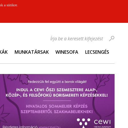
k a sütikre.
Írja be a keresett kifejezést
KÁK
MUNKATÁRSAK
WINESOFA
LECSENGÉS