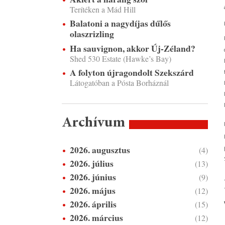
Terítéken a Mád Hill
Balatoni a nagydíjas dűlős
olaszrizling
Ha sauvignon, akkor Új-Zéland?
Shed 530 Estate (Hawke’s Bay)
A folyton újragondolt Szekszárd
Látogatóban a Pósta Borháznál
Archívum
2026. augusztus
(4)
2026. július
(13)
2026. június
(9)
2026. május
(12)
2026. április
(15)
2026. március
(12)