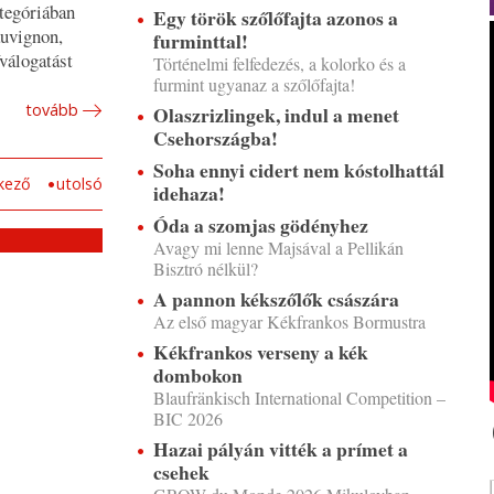
ategóriában
Egy török szőlőfajta azonos a
auvignon,
furminttal!
őválogatást
Történelmi felfedezés, a kolorko és a
furmint ugyanaz a szőlőfajta!
tovább
Olaszrizlingek, indul a menet
Csehországba!
Soha ennyi cidert nem kóstolhattál
kező
utolsó
idehaza!
Óda a szomjas gödényhez
Avagy mi lenne Majsával a Pellikán
Bisztró nélkül?
A pannon kékszőlők császára
Az első magyar Kékfrankos Bormustra
Kékfrankos verseny a kék
dombokon
Blaufränkisch International Competition –
BIC 2026
Hazai pályán vitték a prímet a
csehek