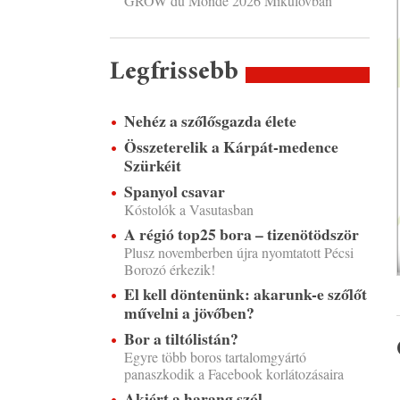
GROW du Monde 2026 Mikulovban
Legfrissebb
Nehéz a szőlősgazda élete
Összeterelik a Kárpát-medence
Szürkéit
Spanyol csavar
Kóstolók a Vasutasban
A régió top25 bora – tizenötödször
Plusz novemberben újra nyomtatott Pécsi
Borozó érkezik!
El kell döntenünk: akarunk-e szőlőt
művelni a jövőben?
Bor a tiltólistán?
Egyre több boros tartalomgyártó
panaszkodik a Facebook korlátozásaira
Akiért a harang szól