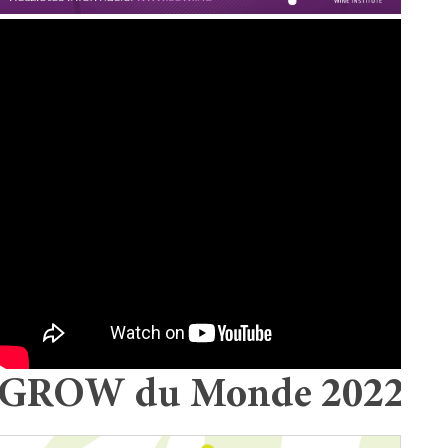
GROW du Monde 2022