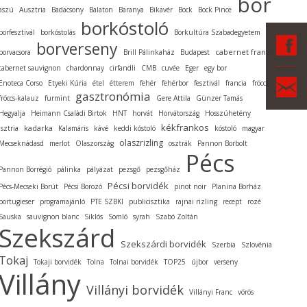
bor
aszú
Ausztria
Badacsony
Balaton
Baranya
Bikavér
Bock
Bock Pince
borkóstoló
borfesztivál
borkóstolás
Borkultúra Szabadegyetem
F
borverseny
cabernet franc
borvacsora
Brill Pálinkaház
Budapest
cabernet sauvignon
chardonnay
cirfandli
CMB
cuvée
Eger
egy bor
Ka
Enoteca Corso
Etyeki Kúria
étel
étterem
fehér
fehérbor
fesztivál
francia
fröccs
gasztronómia
fröccs-kalauz
furmint
Gere Attila
Günzer Tamás
Hegyalja
Heimann Családi Birtok
HNT
horvát
Horvátország
Hosszúhetény
kékfrankos
kadarka
Isztria
Kalamáris
kávé
keddi kóstoló
kóstoló
magyar
olaszrizling
Mecseknádasd
merlot
Olaszország
osztrák
Pannon Borbolt
Pécs
Pannon Borrégió
pálinka
pályázat
pezsgő
pezsgőház
Pécsi borvidék
Pécs-Mecseki Borút
Pécsi Borozó
pinot noir
Planina Borház
portugieser
programajánló
PTE SZBKI
publicisztika
rajnai rizling
recept
rozé
Sauska
sauvignon blanc
Siklós
Somló
syrah
Szabó Zoltán
Szekszárd
Szekszárdi borvidék
Szerbia
Szlovénia
Tokaj
Tokaji borvidék
Tolna
Tolnai borvidék
TOP25
újbor
verseny
Villány
Villányi borvidék
Villányi Franc
vörös