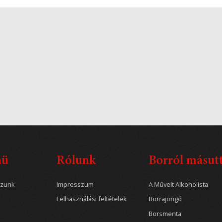
nü
Rólunk
Borról másut
ozunk
Impresszum
A Művelt Alkoholista
Felhasználási feltételek
Borrajongó
Borsmenta