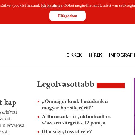
 sütiket (cookie) használ.
Ide kattintva
többet megtudhat arról, miért van szükségün
Elfogadom
CIKKEK
HÍREK
INFOGRAFI
Legolvasottabb
„Önmagunknak hazudunk a
t kap
magyar bor sikeréről”
szehívott
A Borászok - új, aktualizált és
zokat,
vészesen sürgető - 12 pontja
lis Fővárosa
Itt a vége, fuss el véle?
ozott