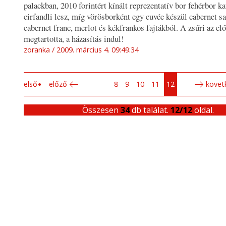
palackban, 2010 forintért kínált reprezentatív bor fehérbor k
cirfandli lesz, míg vörösborként egy cuvée készül cabernet s
cabernet franc, merlot és kékfrankos fajtákból. A zsűri az el
megtartotta, a házasítás indul!
zoranka
2009. március 4. 09:49:34
első
előző
8
9
10
11
12
követ
Összesen
34
db találat.
12/12
oldal.