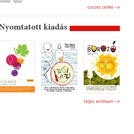
vörösbor
Vylyan
összes cimke
Nyomtatott kiadás
teljes archívum