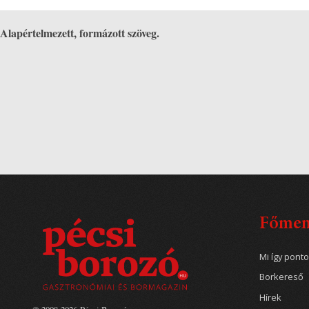
Alapértelmezett, formázott szöveg.
Főme
Mi így pont
Borkereső
Hírek