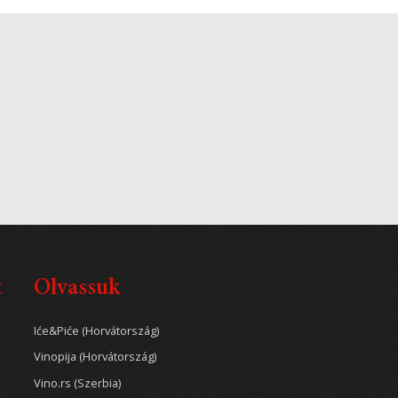
t
Olvassuk
Iće&Piće (Horvátország)
Vinopija (Horvátország)
Vino.rs (Szerbia)