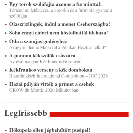
Egy török szőlőfajta azonos a furminttal!
Történelmi felfedezés, a kolorko és a furmint ugyanaz a
szőlőfajta!
Olaszrizlingek, indul a menet Csehországba!
Soha ennyi cidert nem kóstolhattál idehaza!
Óda a szomjas gödényhez
Avagy mi lenne Majsával a Pellikán Bisztró nélkül?
A pannon kékszőlők császára
Az első magyar Kékfrankos Bormustra
Kékfrankos verseny a kék dombokon
Blaufränkisch International Competition – BIC 2026
Hazai pályán vitték a prímet a csehek
GROW du Monde 2026 Mikulovban
Legfrissebb
Hőkupola ellen jégbehűtött pusipel!