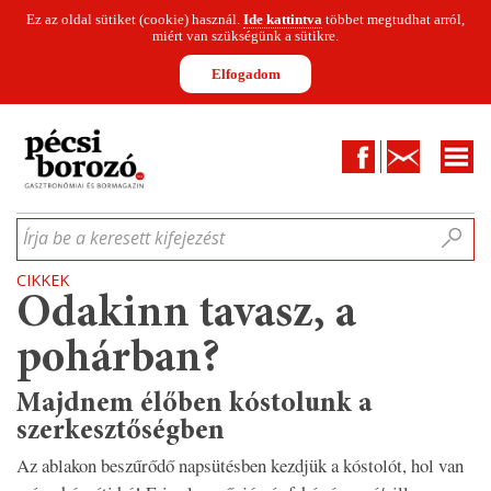
Ez az oldal sütiket (cookie) használ.
Ide kattintva
többet megtudhat arról,
miért van szükségünk a sütikre.
Elfogadom
Facebook
Kapcsolat
CIKKEK
HÍREK
INFOGRAFIKÁK
MUNKATÁRSAK
WINESOFA
LE
Írja be a keresett kifejezést
CIKKEK
Odakinn tavasz, a
pohárban?
Majdnem élőben kóstolunk a
szerkesztőségben
Az ablakon beszűrődő napsütésben kezdjük a kóstolót, hol van