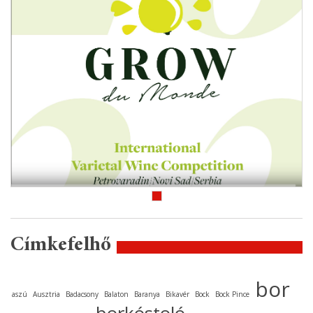
Címkefelhő
bor
aszú
Ausztria
Badacsony
Balaton
Baranya
Bikavér
Bock
Bock Pince