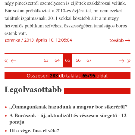
négy pincészettől személyesen is eljöttek szakkörözni velünk.
Bár sokan próbálkoztak a 2010-es évjárattal, mi nem ezeket
találtuk izgalmasnak, 2011 sokkal közelebb állt a mintegy
hetvenfős publikum szívéhez, összességében tanulságos boros
esténk volt.
zoranka
2013. április 10. 12:05:04
tovább
63
64
65
66
67
Összesen
283
db találat.
65/95
oldal.
Legolvasottabb
„Önmagunknak hazudunk a magyar bor sikeréről”
A Borászok - új, aktualizált és vészesen sürgető - 12
pontja
Itt a vége, fuss el véle?