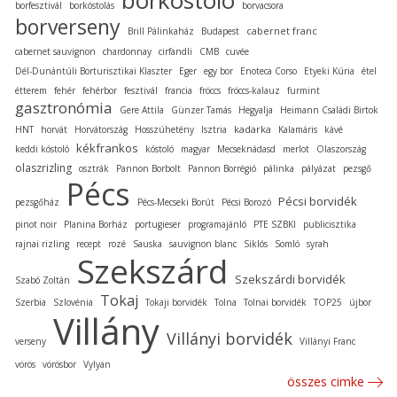
borkóstoló
borfesztivál
borkóstolás
borvacsora
borverseny
cabernet franc
Brill Pálinkaház
Budapest
cabernet sauvignon
chardonnay
cirfandli
CMB
cuvée
Dél-Dunántúli Borturisztikai Klaszter
Eger
egy bor
Enoteca Corso
Etyeki Kúria
étel
étterem
fehér
fehérbor
fesztivál
francia
fröccs
fröccs-kalauz
furmint
gasztronómia
Gere Attila
Günzer Tamás
Hegyalja
Heimann Családi Birtok
kadarka
HNT
horvát
Horvátország
Hosszúhetény
Isztria
Kalamáris
kávé
kékfrankos
keddi kóstoló
kóstoló
magyar
Mecseknádasd
merlot
Olaszország
olaszrizling
osztrák
Pannon Borbolt
Pannon Borrégió
pálinka
pályázat
pezsgő
Pécs
Pécsi borvidék
pezsgőház
Pécs-Mecseki Borút
Pécsi Borozó
pinot noir
Planina Borház
portugieser
programajánló
PTE SZBKI
publicisztika
rajnai rizling
recept
rozé
Sauska
sauvignon blanc
Siklós
Somló
syrah
Szekszárd
Szekszárdi borvidék
Szabó Zoltán
Tokaj
Szerbia
Szlovénia
Tokaji borvidék
Tolna
Tolnai borvidék
TOP25
újbor
Villány
Villányi borvidék
verseny
Villányi Franc
vörös
vörösbor
Vylyan
összes cimke