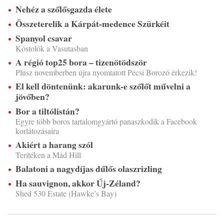
Nehéz a szőlősgazda élete
Összeterelik a Kárpát-medence Szürkéit
Spanyol csavar
Kóstolók a Vasutasban
A régió top25 bora – tizenötödször
Plusz novemberben újra nyomtatott Pécsi Borozó érkezik!
El kell döntenünk: akarunk-e szőlőt művelni a
jövőben?
Bor a tiltólistán?
Egyre több boros tartalomgyártó panaszkodik a Facebook
korlátozásaira
Akiért a harang szól
Terítéken a Mád Hill
Balatoni a nagydíjas dűlős olaszrizling
Ha sauvignon, akkor Új-Zéland?
Shed 530 Estate (Hawke’s Bay)