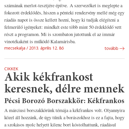
számának merlot-tesztjére építve.
A szervezőket is meglepte a
fokozott érdeklődés, hiszen a pénteki rendezvény mellé még egy
ráadás napot is össze kellett hozni, hogy ki tudják elégíteni a
felmerülő igényeket: mindkét este több mint 50 érdeklődő vett
részt a programon. Mi is szombaton jutottunk el az immár
vinotékaként is működő Kalamárisba.
mecsekalja
2013. április 12. 8ó
tovább
CIKKEK
Akik kékfrankost
keresnek, délre mennek
Pécsi Borozó Borszakkör: Kékfrankos
A márciusi borszakkörünk témája a kékfrankos volt. Olyannyira
közel áll hozzánk, de úgy tűnik a borászokhoz is ez a fajta, hogy
a szokásos nyolc helyett kilenc bort kóstolhattunk, ráadásul