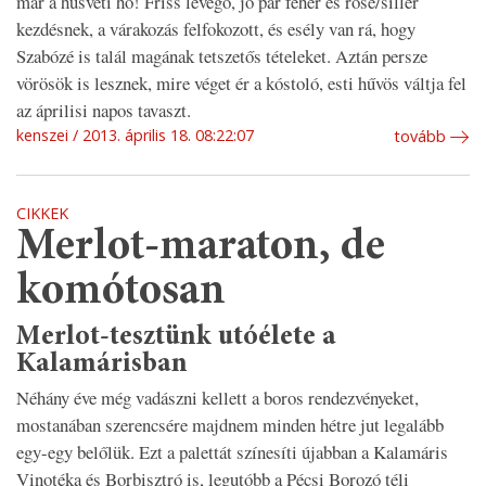
már a húsvéti hó! Friss levegő, jó pár fehér és rosé/siller
kezdésnek, a várakozás felfokozott, és esély van rá, hogy
Szabózé is talál magának tetszetős tételeket. Aztán persze
vörösök is lesznek, mire véget ér a kóstoló, esti hűvös váltja fel
az áprilisi napos tavaszt.
kenszei
2013. április 18. 08:22:07
tovább
CIKKEK
Merlot-maraton, de
komótosan
Merlot-tesztünk utóélete a
Kalamárisban
Néhány éve még vadászni kellett a boros rendezvényeket,
mostanában szerencsére majdnem minden hétre jut legalább
egy-egy belőlük. Ezt a palettát színesíti újabban a Kalamáris
Vinotéka és Borbisztró is, legutóbb a Pécsi Borozó téli