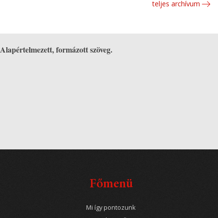
teljes archívum
Alapértelmezett, formázott szöveg.
Főmenü
Mi így pontozunk