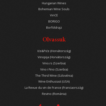
Hungarian Wines
Bohemian Wine Souls
VinCE
BORIGO
Borföldrajz
Olvassuk
Iće&Piće (Horvátország)
Vinopija (Horvátország)
Vino.rs (Szerbia)
Vino i Fino (Szerbia)
The Third Wine (Szlovénia)
Wine Enthusiast (USA)
La Revue du vin de France (Franciaország)
Revino (Románia)