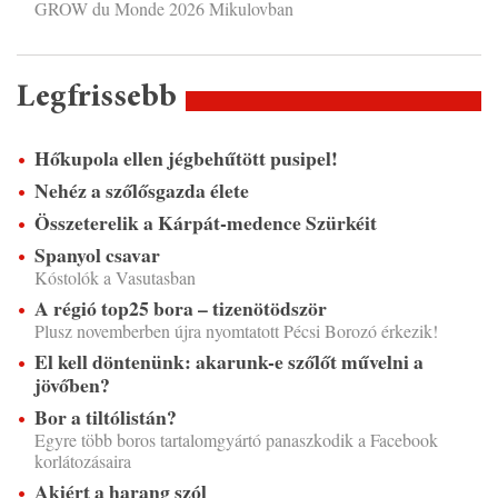
GROW du Monde 2026 Mikulovban
Legfrissebb
Hőkupola ellen jégbehűtött pusipel!
Nehéz a szőlősgazda élete
Összeterelik a Kárpát-medence Szürkéit
Spanyol csavar
Kóstolók a Vasutasban
A régió top25 bora – tizenötödször
Plusz novemberben újra nyomtatott Pécsi Borozó érkezik!
El kell döntenünk: akarunk-e szőlőt művelni a
jövőben?
Bor a tiltólistán?
Egyre több boros tartalomgyártó panaszkodik a Facebook
korlátozásaira
Akiért a harang szól