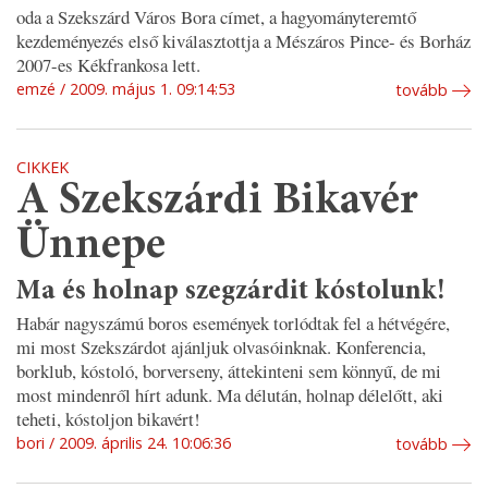
oda a Szekszárd Város Bora címet, a hagyományteremtő
kezdeményezés első kiválasztottja a Mészáros Pince- és Borház
2007-es Kékfrankosa lett.
emzé
2009. május 1. 09:14:53
tovább
CIKKEK
A Szekszárdi Bikavér
Ünnepe
Ma és holnap szegzárdit kóstolunk!
Habár nagyszámú boros események torlódtak fel a hétvégére,
mi most Szekszárdot ajánljuk olvasóinknak. Konferencia,
borklub, kóstoló, borverseny, áttekinteni sem könnyű, de mi
most mindenről hírt adunk. Ma délután, holnap délelőtt, aki
teheti, kóstoljon bikavért!
bori
2009. április 24. 10:06:36
tovább