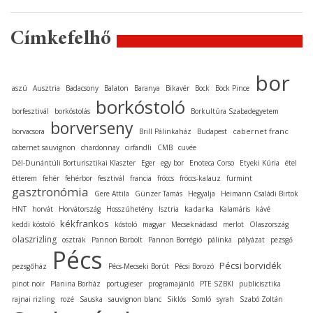
Címkefelhő
bor
aszú
Ausztria
Badacsony
Balaton
Baranya
Bikavér
Bock
Bock Pince
borkóstoló
borfesztivál
borkóstolás
Borkultúra Szabadegyetem
borverseny
cabernet franc
borvacsora
Brill Pálinkaház
Budapest
cabernet sauvignon
chardonnay
cirfandli
CMB
cuvée
Dél-Dunántúli Borturisztikai Klaszter
Eger
egy bor
Enoteca Corso
Etyeki Kúria
étel
étterem
fehér
fehérbor
fesztivál
francia
fröccs
fröccs-kalauz
furmint
gasztronómia
Gere Attila
Günzer Tamás
Hegyalja
Heimann Családi Birtok
kadarka
HNT
horvát
Horvátország
Hosszúhetény
Isztria
Kalamáris
kávé
kékfrankos
keddi kóstoló
kóstoló
magyar
Mecseknádasd
merlot
Olaszország
olaszrizling
osztrák
Pannon Borbolt
Pannon Borrégió
pálinka
pályázat
pezsgő
Pécs
Pécsi borvidék
pezsgőház
Pécs-Mecseki Borút
Pécsi Borozó
pinot noir
Planina Borház
portugieser
programajánló
PTE SZBKI
publicisztika
rajnai rizling
rozé
Sauska
sauvignon blanc
Siklós
Somló
syrah
Szabó Zoltán