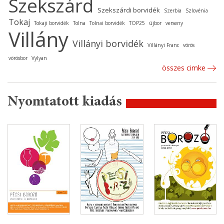
Szekszárd
Szekszárdi borvidék
Szerbia
Szlovénia
Tokaj
Tokaji borvidék
Tolna
Tolnai borvidék
TOP25
újbor
verseny
Villány
Villányi borvidék
Villányi Franc
vörös
vörösbor
Vylyan
összes cimke
Nyomtatott kiadás