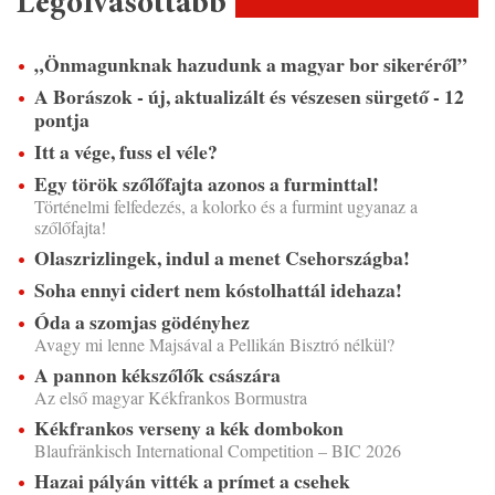
Legolvasottabb
„Önmagunknak hazudunk a magyar bor sikeréről”
A Borászok - új, aktualizált és vészesen sürgető - 12
pontja
Itt a vége, fuss el véle?
Egy török szőlőfajta azonos a furminttal!
Történelmi felfedezés, a kolorko és a furmint ugyanaz a
szőlőfajta!
Olaszrizlingek, indul a menet Csehországba!
Soha ennyi cidert nem kóstolhattál idehaza!
Óda a szomjas gödényhez
Avagy mi lenne Majsával a Pellikán Bisztró nélkül?
A pannon kékszőlők császára
Az első magyar Kékfrankos Bormustra
Kékfrankos verseny a kék dombokon
Blaufränkisch International Competition – BIC 2026
Hazai pályán vitték a prímet a csehek