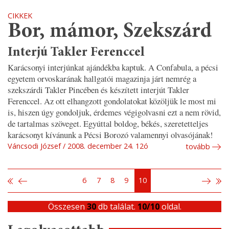
CIKKEK
Bor, mámor, Szekszárd
Interjú Takler Ferenccel
Karácsonyi interjúnkat ajándékba kaptuk. A Confabula, a pécsi
egyetem orvoskarának hallgatói magazinja járt nemrég a
szekszárdi Takler Pincében és készített interjút Takler
Ferenccel. Az ott elhangzott gondolatokat közöljük le most mi
is, hiszen úgy gondoljuk, érdemes végigolvasni ezt a nem rövid,
de tartalmas szöveget. Egyúttal boldog, békés, szeretetteljes
karácsonyt kívánunk a Pécsi Borozó valamennyi olvasójának!
Váncsodi József
2008. december 24. 12ó
tovább
6
7
8
9
10
Összesen
30
db találat.
10/10
oldal.