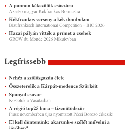
A pannon kékszőlők császára
Az első magyar Kékfrankos Bormustra
Kékfrankos verseny a kék dombokon
Blaufränkisch International Competition – BIC 2026
Hazai pályán vitték a prímet a csehek
GROW du Monde 2026 Mikulovban
Legfrissebb
Nehéz a szőlősgazda élete
Összeterelik a Kárpát-medence Szürkéit
Spanyol csavar
Kóstolók a Vasutasban
A régió top25 bora – tizenötödször
Plusz novemberben újra nyomtatott Pécsi Borozó érkezik!
El kell döntenünk: akarunk-e szőlőt művelni a
jövőben?