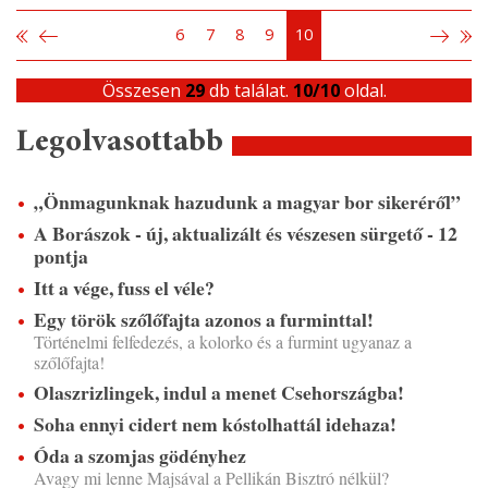
6
7
8
9
10
Összesen
29
db találat.
10/10
oldal.
Legolvasottabb
„Önmagunknak hazudunk a magyar bor sikeréről”
A Borászok - új, aktualizált és vészesen sürgető - 12
pontja
Itt a vége, fuss el véle?
Egy török szőlőfajta azonos a furminttal!
Történelmi felfedezés, a kolorko és a furmint ugyanaz a
szőlőfajta!
Olaszrizlingek, indul a menet Csehországba!
Soha ennyi cidert nem kóstolhattál idehaza!
Óda a szomjas gödényhez
Avagy mi lenne Majsával a Pellikán Bisztró nélkül?