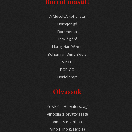
Borról másutt
A Művelt Alkoholista
Borrajongó
Borsmenta
Borvilágjáró
Hungarian Wines
Bohemian Wine Souls
VinCE
BORIGO
Borföldrajz
Olvassuk
Iće&Piće (Horvátország)
Vinopija (Horvátország)
Vino.rs (Szerbia)
Vino i Fino (Szerbia)