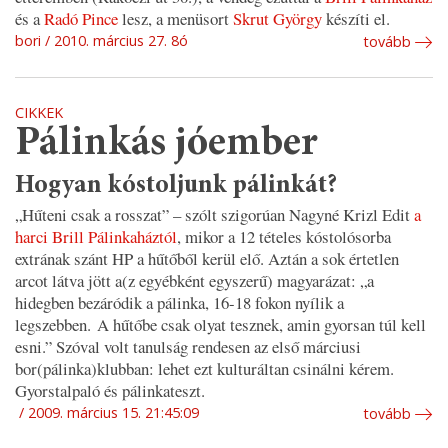
és a
Radó Pince
lesz, a menüsort
Skrut György
készíti el.
bori
2010. március 27. 8ó
tovább
CIKKEK
Pálinkás jóember
Hogyan kóstoljunk pálinkát?
„Hűteni csak a rosszat”
– szólt szigorúan Nagyné Krizl Edit
a
harci Brill Pálinkaháztól
, mikor a 12 tételes kóstolósorba
extrának szánt HP a hűtőből kerül elő. Aztán a sok értetlen
arcot látva jött a(z egyébként egyszerű) magyarázat: „
a
hidegben bezáródik a pálinka, 16-18 fokon nyílik a
legszebben. A hűtőbe csak olyat tesznek, amin gyorsan túl kell
esni.”
Szóval volt tanulság rendesen az első márciusi
bor(pálinka)klubban: lehet ezt kulturáltan csinálni kérem.
Gyorstalpaló és pálinkateszt.
2009. március 15. 21:45:09
tovább