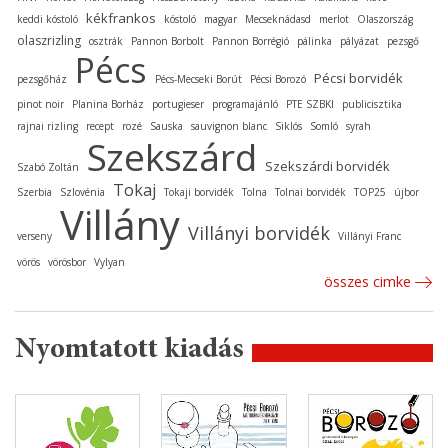
kékfrankos
keddi kóstoló
kóstoló
magyar
Mecseknádasd
merlot
Olaszország
olaszrizling
osztrák
Pannon Borbolt
Pannon Borrégió
pálinka
pályázat
pezsgő
Pécs
Pécsi borvidék
pezsgőház
Pécs-Mecseki Borút
Pécsi Borozó
pinot noir
Planina Borház
portugieser
programajánló
PTE SZBKI
publicisztika
rajnai rizling
recept
rozé
Sauska
sauvignon blanc
Siklós
Somló
syrah
Szekszárd
Szekszárdi borvidék
Szabó Zoltán
Tokaj
Szerbia
Szlovénia
Tokaji borvidék
Tolna
Tolnai borvidék
TOP25
újbor
Villány
Villányi borvidék
verseny
Villányi Franc
vörös
vörösbor
Vylyan
összes cimke
Nyomtatott kiadás