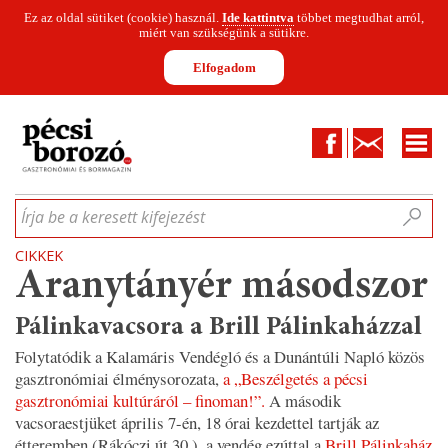
Ez az oldal sütiket (cookie) használ.
Ide kattintva
többet megtudhat arról,
miért van szükségünk a sütikre.
Elfogadom
Facebook
Kapcsolat
CIKKEK
HÍREK
INFOGRAFIKÁK
MUNKATÁRSAK
WINESOFA
LE
Írja be a keresett kifejezést
CIKKEK
Aranytányér másodszor
Pálinkavacsora a Brill Pálinkaházzal
Folytatódik a Kalamáris Vendégló és a Dunántúli Napló közös
gasztronómiai élménysorozata,
a „Beszélgetés a pécsi
gasztronómiai kultúráról – finoman!”.
A második
vacsoraestjüket április 7-én, 18 órai kezdettel tartják az
étteremben (Rákóczi út 30.), a vendég ezúttal a
Brill Pálinkaház