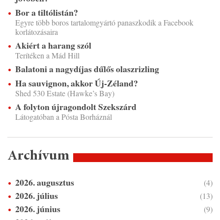
Bor a tiltólistán?
Egyre több boros tartalomgyártó panaszkodik a Facebook
korlátozásaira
Akiért a harang szól
Terítéken a Mád Hill
Balatoni a nagydíjas dűlős olaszrizling
Ha sauvignon, akkor Új-Zéland?
Shed 530 Estate (Hawke’s Bay)
A folyton újragondolt Szekszárd
Látogatóban a Pósta Borháznál
Archívum
2026. augusztus
(4)
2026. július
(13)
2026. június
(9)