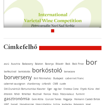
Címkefelhő
bor
aszú
Ausztria
Badacsony
Balaton
Baranya
Bikavér
Bock
Bock Pince
borkóstoló
borfesztivál
borkóstolás
borvacsora
borverseny
cabernet franc
Brill Pálinkaház
Budapest
cabernet sauvignon
chardonnay
cirfandli
CMB
cuvée
Dél-Dunántúli Borturisztikai Klaszter
Eger
egy bor
Enoteca Corso
Etyeki Kúria
étel
étterem
fehér
fehérbor
fesztivál
francia
fröccs
fröccs-kalauz
furmint
gasztronómia
Gere Attila
Günzer Tamás
Hegyalja
Heimann Családi Birtok
kadarka
HNT
horvát
Horvátország
Hosszúhetény
Isztria
Kalamáris
kávé