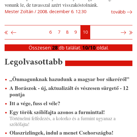
vonunk le, de tavasszal azért visszakóstolnánk.
Mester Zoltán
2008. december 6. 12:30
tovább
6
7
8
9
10
Összesen
28
db találat.
10/10
oldal.
Legolvasottabb
„Önmagunknak hazudunk a magyar bor sikeréről”
A Borászok - új, aktualizált és vészesen sürgető - 12
pontja
Itt a vége, fuss el véle?
Egy török szőlőfajta azonos a furminttal!
Történelmi felfedezés, a kolorko és a furmint ugyanaz a
szőlőfajta!
Olaszrizlingek, indul a menet Csehországba!