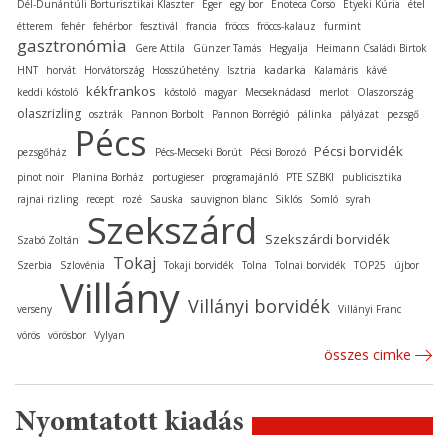
Dél-Dunántúli Borturisztikai Klaszter
Eger
egy bor
Enoteca Corso
Etyeki Kúria
étel
étterem
fehér
fehérbor
fesztivál
francia
fröccs
fröccs-kalauz
furmint
gasztronómia
Gere Attila
Günzer Tamás
Hegyalja
Heimann Családi Birtok
kadarka
HNT
horvát
Horvátország
Hosszúhetény
Isztria
Kalamáris
kávé
kékfrankos
keddi kóstoló
kóstoló
magyar
Mecseknádasd
merlot
Olaszország
olaszrizling
osztrák
Pannon Borbolt
Pannon Borrégió
pálinka
pályázat
pezsgő
Pécs
Pécsi borvidék
pezsgőház
Pécs-Mecseki Borút
Pécsi Borozó
pinot noir
Planina Borház
portugieser
programajánló
PTE SZBKI
publicisztika
rajnai rizling
recept
rozé
Sauska
sauvignon blanc
Siklós
Somló
syrah
Szekszárd
Szekszárdi borvidék
Szabó Zoltán
Tokaj
Szerbia
Szlovénia
Tokaji borvidék
Tolna
Tolnai borvidék
TOP25
újbor
Villány
Villányi borvidék
verseny
Villányi Franc
vörös
vörösbor
Vylyan
összes cimke
Nyomtatott kiadás