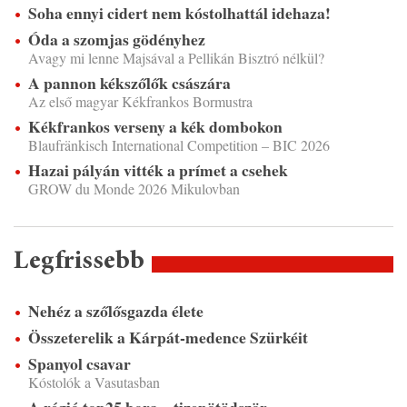
Soha ennyi cidert nem kóstolhattál idehaza!
Óda a szomjas gödényhez
Avagy mi lenne Majsával a Pellikán Bisztró nélkül?
A pannon kékszőlők császára
Az első magyar Kékfrankos Bormustra
Kékfrankos verseny a kék dombokon
Blaufränkisch International Competition – BIC 2026
Hazai pályán vitték a prímet a csehek
GROW du Monde 2026 Mikulovban
Legfrissebb
Nehéz a szőlősgazda élete
Összeterelik a Kárpát-medence Szürkéit
Spanyol csavar
Kóstolók a Vasutasban