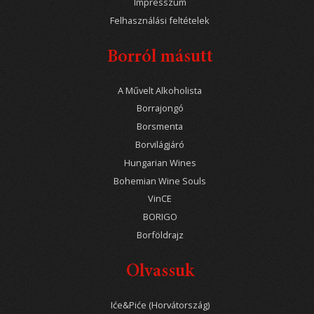
Impresszum
Felhasználási feltételek
Borról másutt
A Művelt Alkoholista
Borrajongó
Borsmenta
Borvilágjáró
Hungarian Wines
Bohemian Wine Souls
VinCE
BORIGO
Borföldrajz
Olvassuk
Iće&Piće (Horvátország)