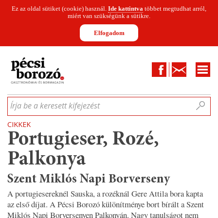
Ez az oldal sütiket (cookie) használ.
Ide kattintva
többet megtudhat arról,
miért van szükségünk a sütikre.
Elfogadom
Facebook
Kapcsolat
CIKKEK
HÍREK
INFOGRAFIKÁK
MUNKATÁRSAK
WINESOFA
LE
Írja be a keresett kifejezést
CIKKEK
Portugieser, Rozé,
Palkonya
Szent Miklós Napi Borverseny
A portugiesereknél Sauska, a rozéknál Gere Attila bora kapta
az első díjat. A Pécsi Borozó különítménye bort bírált a Szent
Miklós Napi Borversenyen Palkonyán. Nagy tanulságot nem