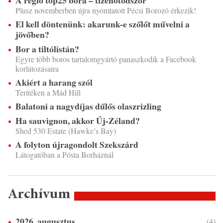
A régió top25 bora – tizenötödször
Plusz novemberben újra nyomtatott Pécsi Borozó érkezik!
El kell döntenünk: akarunk-e szőlőt művelni a
jövőben?
Bor a tiltólistán?
Egyre több boros tartalomgyártó panaszkodik a Facebook
korlátozásaira
Akiért a harang szól
Terítéken a Mád Hill
Balatoni a nagydíjas dűlős olaszrizling
Ha sauvignon, akkor Új-Zéland?
Shed 530 Estate (Hawke’s Bay)
A folyton újragondolt Szekszárd
Látogatóban a Pósta Borháznál
Archívum
2026. augusztus
(4)