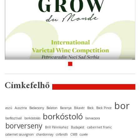
Címkefelhő
bor
aszú
Ausztria
Badacsony
Balaton
Baranya
Bikavér
Bock
Bock Pince
borkóstoló
borfesztivál
borkóstolás
borvacsora
borverseny
cabernet franc
Brill Pálinkaház
Budapest
cabernet sauvignon
chardonnay
cirfandli
CMB
cuvée