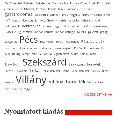
Dél-Dunántúli Borturisztikai Klaszter
Eger
egy bor
Enoteca Corso
Etyeki Kúria
étel
étterem
fehér
fehérbor
fesztivál
francia
fröccs
fröccs-kalauz
furmint
gasztronómia
Gere Attila
Günzer Tamás
Hegyalja
Heimann Családi Birtok
kadarka
HNT
horvát
Horvátország
Hosszúhetény
Isztria
Kalamáris
kávé
kékfrankos
keddi kóstoló
kóstoló
magyar
Mecseknádasd
merlot
Olaszország
olaszrizling
osztrák
Pannon Borbolt
Pannon Borrégió
pálinka
pályázat
pezsgő
Pécs
Pécsi borvidék
pezsgőház
Pécs-Mecseki Borút
Pécsi Borozó
pinot noir
Planina Borház
portugieser
programajánló
PTE SZBKI
publicisztika
rajnai rizling
recept
rozé
Sauska
sauvignon blanc
Siklós
Somló
syrah
Szekszárd
Szekszárdi borvidék
Szabó Zoltán
Tokaj
Szerbia
Szlovénia
Tokaji borvidék
Tolna
Tolnai borvidék
TOP25
újbor
Villány
Villányi borvidék
verseny
Villányi Franc
vörös
vörösbor
Vylyan
összes cimke
Nyomtatott kiadás