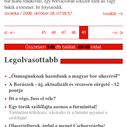
bor hiába rendkívüli, egy borvacsorán sokszor ezen áll vagy
bukik a történet. Itt folytatódik.
zoranka
2008. október 28. 07:38:57
tovább
45
46
47
48
49
Összesen
146
db találat.
49/49
oldal.
Legolvasottabb
„Önmagunknak hazudunk a magyar bor sikeréről”
A Borászok - új, aktualizált és vészesen sürgető - 12
pontja
Itt a vége, fuss el véle?
Egy török szőlőfajta azonos a furminttal!
Történelmi felfedezés, a kolorko és a furmint ugyanaz a
szőlőfajta!
Olaszrizlingek, indul a menet Csehországba!