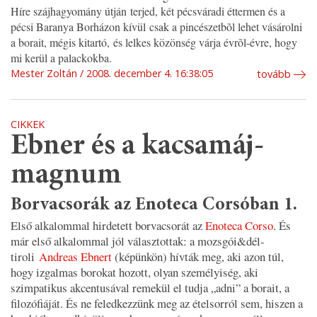
Híre szájhagyomány útján terjed, két pécsváradi éttermen és a
pécsi Baranya Borházon kívül csak a pincészetbõl lehet vásárolni
a borait, mégis kitartó, és lelkes közönség várja évrõl-évre, hogy
mi kerül a palackokba.
Mester Zoltán
2008. december 4. 16:38:05
tovább
CIKKEK
Ebner és a kacsamáj-
magnum
Borvacsorák az Enoteca Corsóban 1.
Első alkalommal hirdetett borvacsorát az
Enoteca Corso
. És
már első alkalommal jól választottak: a mozsgói&dél-
tiroli
Andreas Ebnert
(képünkön) hívták meg, aki azon túl,
hogy izgalmas borokat hozott, olyan személyiség, aki
szimpatikus akcentusával remekül el tudja „adni” a borait, a
filozófiáját. És ne feledkezzünk meg az ételsorról sem, hiszen a