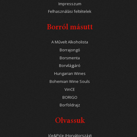
Impresszum
Felhasználási feltételek
Borról másutt
A Művelt Alkoholista
Borrajongó
Borsmenta
Borvilágjáró
Hungarian Wines
Bohemian Wine Souls
VinCE
BORIGO
Borföldrajz
Olvassuk
Iće&Piće (Horvátország)