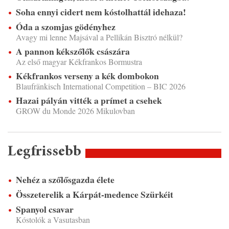
Soha ennyi cidert nem kóstolhattál idehaza!
Óda a szomjas gödényhez
Avagy mi lenne Majsával a Pellikán Bisztró nélkül?
A pannon kékszőlők császára
Az első magyar Kékfrankos Bormustra
Kékfrankos verseny a kék dombokon
Blaufränkisch International Competition – BIC 2026
Hazai pályán vitték a prímet a csehek
GROW du Monde 2026 Mikulovban
Legfrissebb
Nehéz a szőlősgazda élete
Összeterelik a Kárpát-medence Szürkéit
Spanyol csavar
Kóstolók a Vasutasban