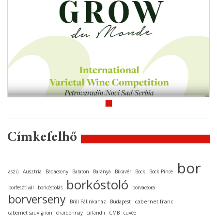
Címkefelhő
bor
aszú
Ausztria
Badacsony
Balaton
Baranya
Bikavér
Bock
Bock Pince
borkóstoló
borfesztivál
borkóstolás
borvacsora
borverseny
cabernet franc
Brill Pálinkaház
Budapest
cabernet sauvignon
chardonnay
cirfandli
CMB
cuvée