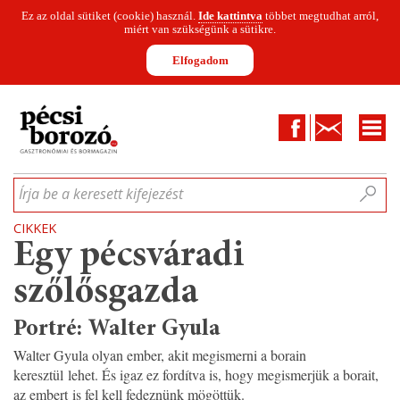
Ez az oldal sütiket (cookie) használ.
Ide kattintva
többet megtudhat arról,
miért van szükségünk a sütikre.
Elfogadom
Facebook
Kapcsolat
CIKKEK
HÍREK
INFOGRAFIKÁK
MUNKATÁRSAK
WINESOFA
LE
Írja be a keresett kifejezést
CIKKEK
Egy pécsváradi
szőlősgazda
Portré: Walter Gyula
Walter Gyula olyan ember, akit megismerni a borain
keresztül lehet. És igaz ez fordítva is, hogy megismerjük a borait,
az embert is fel kell fedeznünk mögöttük.