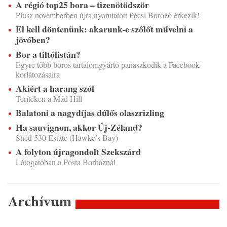
A régió top25 bora – tizenötödször
Plusz novemberben újra nyomtatott Pécsi Borozó érkezik!
El kell döntenünk: akarunk-e szőlőt művelni a
jövőben?
Bor a tiltólistán?
Egyre több boros tartalomgyártó panaszkodik a Facebook
korlátozásaira
Akiért a harang szól
Terítéken a Mád Hill
Balatoni a nagydíjas dűlős olaszrizling
Ha sauvignon, akkor Új-Zéland?
Shed 530 Estate (Hawke’s Bay)
A folyton újragondolt Szekszárd
Látogatóban a Pósta Borháznál
Archívum