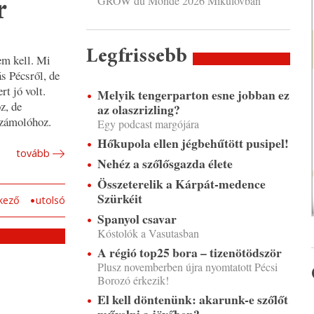
GROW du Monde 2026 Mikulovban
r
Legfrissebb
em kell. Mi
s Pécsről, de
t jó volt.
Melyik tengerparton esne jobban ez
z, de
az olaszrizling?
számolóhoz.
Egy podcast margójára
Hőkupola ellen jégbehűtött pusipel!
tovább
Nehéz a szőlősgazda élete
Összeterelik a Kárpát-medence
Szürkéit
kező
utolsó
Spanyol csavar
Kóstolók a Vasutasban
A régió top25 bora – tizenötödször
Plusz novemberben újra nyomtatott Pécsi
Borozó érkezik!
El kell döntenünk: akarunk-e szőlőt