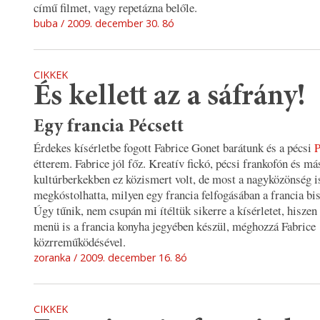
című filmet, vagy repetázna belőle.
buba
2009. december 30. 8ó
CIKKEK
És kellett az a sáfrány!
Egy francia Pécsett
Érdekes kísérletbe fogott Fabrice Gonet barátunk és a pécsi
P
étterem. Fabrice jól főz. Kreatív fickó, pécsi frankofón és má
kultúrberkekben ez közismert volt, de most a nagyközönség i
megkóstolhatta, milyen egy francia felfogásában a francia bi
Úgy tűnik, nem csupán mi ítéltük sikerre a kísérletet, hiszen 
menü is a francia konyha jegyében készül, méghozzá Fabrice
közrreműködésével.
zoranka
2009. december 16. 8ó
CIKKEK