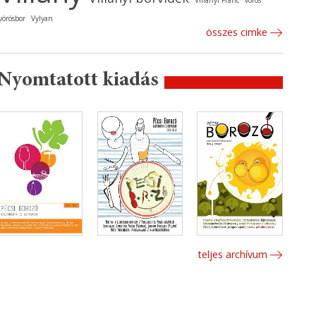
Villányi Franc
vörös
vörösbor
Vylyan
összes cimke
Nyomtatott kiadás
teljes archívum