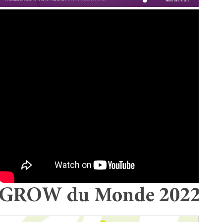
GROW du Monde 2022