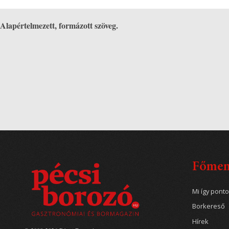
Alapértelmezett, formázott szöveg.
Főme
Mi így pont
Borkereső
Hírek