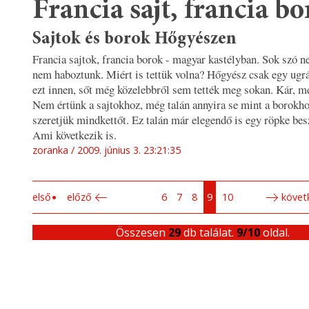
Francia sajt, francia bo
Sajtok és borok Hőgyészen
Francia sajtok, francia borok - magyar kastélyban. Sok szó n
nem haboztunk. Miért is tettük volna? Hőgyész csak egy ugrá
ezt innen, sőt még közelebbről sem tették meg sokan. Kár, mer
Nem értünk a sajtokhoz, még talán annyira se mint a borokho
szeretjük mindkettőt. Ez talán már elegendő is egy röpke be
Ami következik is.
zoranka
2009. június 3. 23:21:35
első
előző
6
7
8
9
10
követ
Összesen
29
db találat.
9/10
oldal.