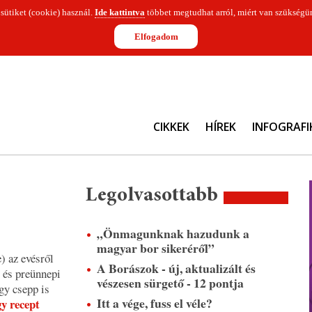
 sütiket (cookie) használ.
Ide kattintva
többet megtudhat arról, miért van szükségün
Elfogadom
CIKKEK
HÍREK
INFOGRAFI
Legolvasottabb
„Önmagunknak hazudunk a
magyar bor sikeréről”
) az evésről
A Borászok - új, aktualizált és
 és preünnepi
vészesen sürgető - 12 pontja
gy csepp is
Itt a vége, fuss el véle?
gy recept