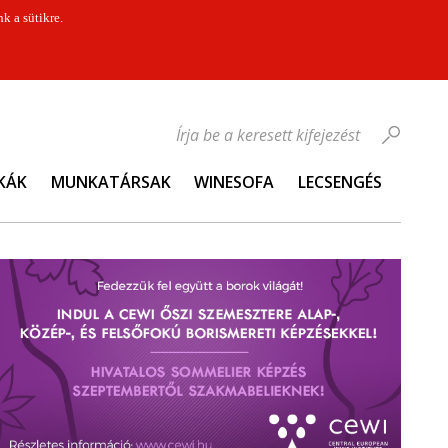
k a sütikre.
Írja be a keresett kifejezést
KÁK
MUNKATÁRSAK
WINESOFA
LECSENGÉS