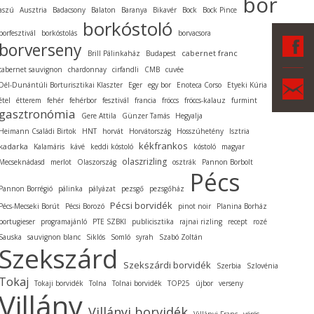
bor
aszú
Ausztria
Badacsony
Balaton
Baranya
Bikavér
Bock
Bock Pince
borkóstoló
borfesztivál
borkóstolás
borvacsora
F
borverseny
cabernet franc
Brill Pálinkaház
Budapest
cabernet sauvignon
chardonnay
cirfandli
CMB
cuvée
Ka
Dél-Dunántúli Borturisztikai Klaszter
Eger
egy bor
Enoteca Corso
Etyeki Kúria
étel
étterem
fehér
fehérbor
fesztivál
francia
fröccs
fröccs-kalauz
furmint
gasztronómia
Gere Attila
Günzer Tamás
Hegyalja
Heimann Családi Birtok
HNT
horvát
Horvátország
Hosszúhetény
Isztria
kékfrankos
kadarka
Kalamáris
kávé
keddi kóstoló
kóstoló
magyar
olaszrizling
Mecseknádasd
merlot
Olaszország
osztrák
Pannon Borbolt
Pécs
Pannon Borrégió
pálinka
pályázat
pezsgő
pezsgőház
Pécsi borvidék
Pécs-Mecseki Borút
Pécsi Borozó
pinot noir
Planina Borház
portugieser
programajánló
PTE SZBKI
publicisztika
rajnai rizling
recept
rozé
Sauska
sauvignon blanc
Siklós
Somló
syrah
Szabó Zoltán
Szekszárd
Szekszárdi borvidék
Szerbia
Szlovénia
Tokaj
Tokaji borvidék
Tolna
Tolnai borvidék
TOP25
újbor
verseny
Villány
Villányi borvidék