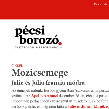
Ez az oldal
CIKKEK
Mozicsemege
Julie és Julia francia módra
Az ünnepek nálunk, Európa gyomrában (szívcsakra, na persze
Apolló Artmozi
szólnak. Az
december 28-án, ebben a poszt-
időpontban pedig éppen evésre invitált mindenkit, akibe fér e
Julie és Julia – két nő, e
karácsony után, és még nem látta a