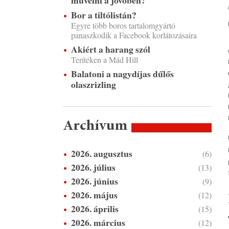
művelni a jövőben?
Bor a tiltólistán?
Egyre több boros tartalomgyártó
panaszkodik a Facebook korlátozásaira
Akiért a harang szól
Terítéken a Mád Hill
Balatoni a nagydíjas dűlős
olaszrizling
Archívum
2026. augusztus
(6)
2026. július
(13)
2026. június
(9)
2026. május
(12)
2026. április
(15)
2026. március
(12)