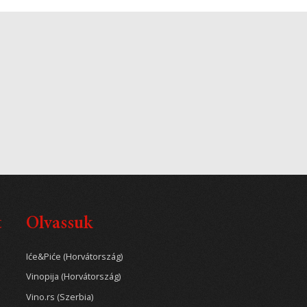
t
Olvassuk
Iće&Piće (Horvátország)
Vinopija (Horvátország)
Vino.rs (Szerbia)