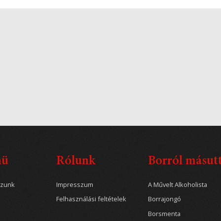
nü
Rólunk
Borról másut
ozunk
Impresszum
A Művelt Alkoholista
Felhasználási feltételek
Borrajongó
Borsmenta