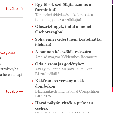
Egy török szőlőfajta azonos a
furminttal!
tovább
Történelmi felfedezés, a kolorko és a
furmint ugyanaz a szőlőfajta!
Olaszrizlingek, indul a menet
Csehországba!
Soha ennyi cidert nem kóstolhattál
idehaza!
A pannon kékszőlők császára
ezsgőház
Az első magyar Kékfrankos Bormustra
s
s
Óda a szomjas gödényhez
sztrókonyha.
Avagy mi lenne Majsával a Pellikán
Bisztró nélkül?
a héten a napi
Kékfrankos verseny a kék
dombokon
Blaufränkisch International Competition –
tovább
BIC 2026
Hazai pályán vitték a prímet a
csehek