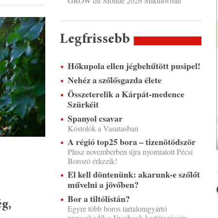
GROW du Monde 2026 Mikulovban
Legfrissebb
Hőkupola ellen jégbehűtött pusipel!
Nehéz a szőlősgazda élete
Összeterelik a Kárpát-medence
Szürkéit
Spanyol csavar
Kóstolók a Vasutasban
A régió top25 bora – tizenötödször
Plusz novemberben újra nyomtatott Pécsi
Borozó érkezik!
El kell döntenünk: akarunk-e szőlőt
művelni a jövőben?
Bor a tiltólistán?
ég,
Egyre több boros tartalomgyártó
panaszkodik a Facebook korlátozásaira