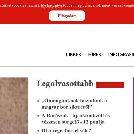
 sütiket (cookie) használ.
Ide kattintva
többet megtudhat arról, miért van szükségün
Elfogadom
CIKKEK
HÍREK
INFOGRAFI
Legolvasottabb
„Önmagunknak hazudunk a
magyar bor sikeréről”
A Borászok - új, aktualizált és
vészesen sürgető - 12 pontja
Itt a vége, fuss el véle?