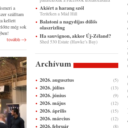
Akiért a harang szól
ismeri a
Terítéken a Mád Hill
szer szálltam
a kellett
Balatoni a nagydíjas dűlős
előtte még sok
olaszrizling
gben!
Ha sauvignon, akkor Új-Zéland?
tovább
Shed 530 Estate (Hawke’s Bay)
Archívum
2026. augusztus
(5)
2026. július
(13)
2026. június
(9)
2026. május
(12)
2026. április
(15)
2026. március
(12)
2026. február
(8)