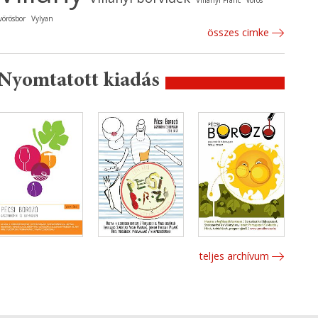
Villányi Franc
vörös
vörösbor
Vylyan
összes cimke
Nyomtatott kiadás
teljes archívum