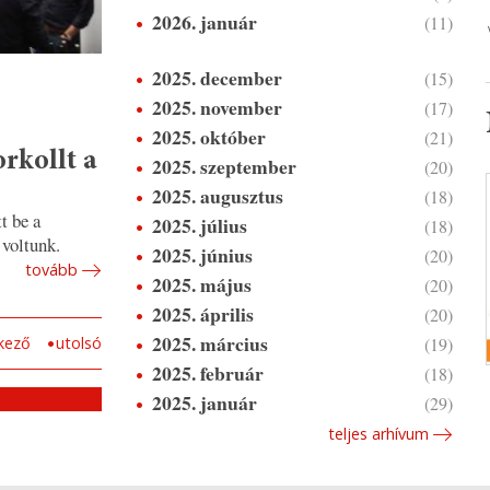
2026. január
(11)
2025. december
(15)
2025. november
(17)
2025. október
(21)
rkollt a
2025. szeptember
(20)
2025. augusztus
(18)
t be a
2025. július
(18)
 voltunk.
2025. június
(20)
tovább
2025. május
(20)
2025. április
(20)
2025. március
(19)
kező
utolsó
2025. február
(18)
2025. január
(29)
teljes arhívum