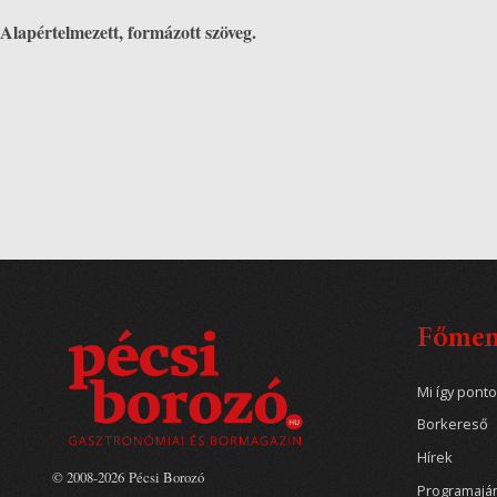
Alapértelmezett, formázott szöveg.
Főme
Mi így pont
Borkereső
Hírek
© 2008-2026 Pécsi Borozó
Programajá