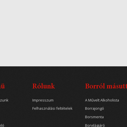
nü
Rólunk
Borról másut
ozunk
Impresszum
A Művelt Alkoholista
Felhasználási feltételek
Borrajongó
Borsmenta
nló
Borvilágjáró