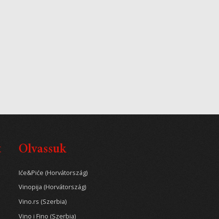
t
Olvassuk
Iće&Piće (Horvátország)
Vinopija (Horvátország)
Vino.rs (Szerbia)
Vino i Fino (Szerbia)