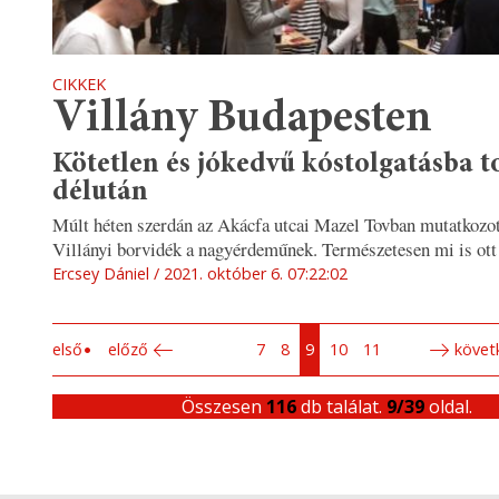
CIKKEK
Villány Budapesten
Kötetlen és jókedvű kóstolgatásba to
délután
Múlt héten szerdán az Akácfa utcai Mazel Tovban mutatkozot
Villányi borvidék a nagyérdeműnek. Természetesen mi is ott
Ercsey Dániel
2021. október 6. 07:22:02
első
előző
7
8
9
10
11
követ
Összesen
116
db találat.
9/39
oldal.