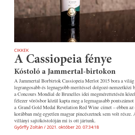
CIKKEK
A Cassiopeia fénye
Kóstoló a Jammertal-birtokon
A Jammertal Borbirtok Cassiopeia Merlot 2015 bora a világ
legrangosabb és legnagyobb merítéssel dolgozó nemzetközi 
a Concours Mondial de Bruxelles idei megmérettetésén közel
félezer vörösbor közül kapta meg a legmagasabb pontszámot 
a Grand Gold Medal Revelation Red Wine címet – ebben az
korábban még egyetlen magyar pincészetnek sem volt része. 
villányi sajtókóstolóján mi is ott jártunk.
Győrffy Zoltán
2021. október 20. 07:34:18