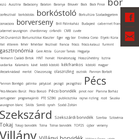
bor
aszú
Ausztria
Badacsony
Balaton
Baranya
Bikavér
Bock
Bock Pince
borkóstoló
F
borfesztivál
borkóstolás
Borkultúra Szabadegyetem
borverseny
cabernet franc
borvacsora
Brill Pálinkaház
Budapest
cabernet sauvignon
chardonnay
cirfandli
CMB
cuvée
Ka
Dél-Dunántúli Borturisztikai Klaszter
Eger
egy bor
Enoteca Corso
Etyeki Kúria
étel
étterem
fehér
fehérbor
fesztivál
francia
fröccs
fröccs-kalauz
furmint
gasztronómia
Gere Attila
Günzer Tamás
Hegyalja
Heimann Családi Birtok
HNT
horvát
Horvátország
Hosszúhetény
Isztria
kékfrankos
kadarka
Kalamáris
kávé
keddi kóstoló
kóstoló
magyar
olaszrizling
Mecseknádasd
merlot
Olaszország
osztrák
Pannon Borbolt
Pécs
Pannon Borrégió
pálinka
pályázat
pezsgő
pezsgőház
Pécsi borvidék
Pécs-Mecseki Borút
Pécsi Borozó
pinot noir
Planina Borház
portugieser
programajánló
PTE SZBKI
publicisztika
rajnai rizling
rozé
Sauska
sauvignon blanc
Siklós
Somló
syrah
Szabó Zoltán
Szekszárd
Szekszárdi borvidék
Szerbia
Szlovénia
Tokaj
Tokaji borvidék
Tolna
Tolnai borvidék
TOP25
újbor
verseny
Villány
Villányi borvidék