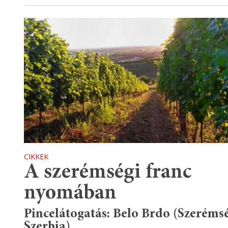
CIKKEK
A szerémségi franc
nyomában
Pincelátogatás: Belo Brdo (Szeréms
Szerbia)