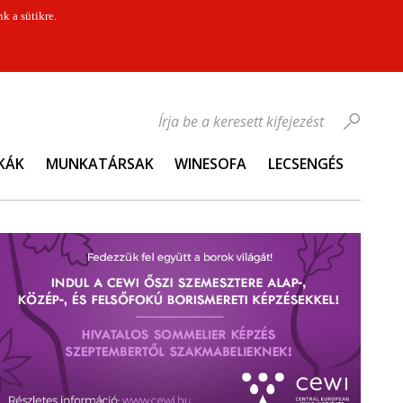
k a sütikre.
Írja be a keresett kifejezést
KÁK
MUNKATÁRSAK
WINESOFA
LECSENGÉS