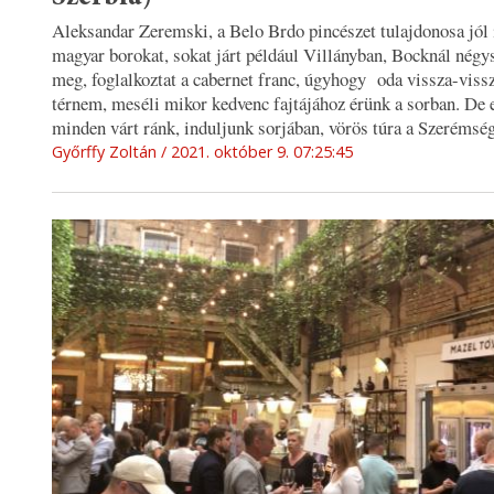
Aleksandar Zeremski, a Belo Brdo pincészet tulajdonosa jól 
magyar borokat, sokat járt például Villányban, Bocknál négy
meg, foglalkoztat a cabernet franc, úgyhogy oda vissza-vissz
térnem, meséli mikor kedvenc fajtájához érünk a sorban. De 
minden várt ránk, induljunk sorjában, vörös túra a Szerémsé
Győrffy Zoltán
2021. október 9. 07:25:45