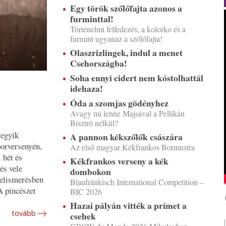
Egy török szőlőfajta azonos a
furminttal!
Történelmi felfedezés, a kolorko és a
furmint ugyanaz a szőlőfajta!
Olaszrizlingek, indul a menet
Csehországba!
Soha ennyi cidert nem kóstolhattál
idehaza!
Óda a szomjas gödényhez
Avagy mi lenne Majsával a Pellikán
Bisztró nélkül?
 egyik
A pannon kékszőlők császára
borversenyén,
Az első magyar Kékfrankos Bormustra
 hét és
Kékfrankos verseny a kék
és vele
dombokon
 elismerésben
Blaufränkisch International Competition –
A pincészet
BIC 2026
Hazai pályán vitték a prímet a
tovább
csehek