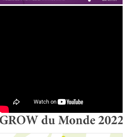
GROW du Monde 2022