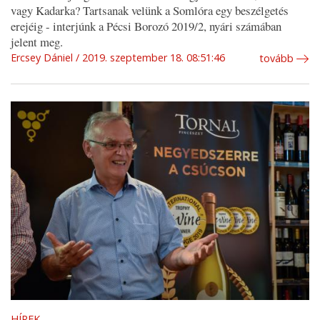
vagy Kadarka? Tartsanak velünk a Somlóra egy beszélgetés
erejéig - interjúnk a Pécsi Borozó 2019/2, nyári számában
jelent meg.
Ercsey Dániel
2019. szeptember 18. 08:51:46
tovább
HÍREK