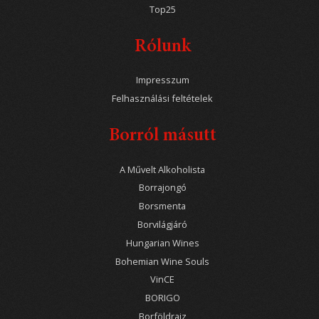
Top25
Rólunk
Impresszum
Felhasználási feltételek
Borról másutt
A Művelt Alkoholista
Borrajongó
Borsmenta
Borvilágjáró
Hungarian Wines
Bohemian Wine Souls
VinCE
BORIGO
Borföldrajz