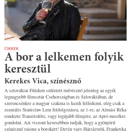
CIKKEK
A bor a lelkemen folyik
keresztül
Kerekes Vica, színésznő
A szlovákiai Füleken született művésznő jelenleg az egyik
legnagyobb filmsztár Csehországban és Szlovákiában, de
szerencsénkre a magyar szakma is kezdi felfedezni, elég csak a
zseniális Stanislaw Lem feldolgozásra, az 1-re, az Almási Réka
rendezte Tranzitidőre, vagy legújabb filmjére, az Apró mesékre
gondolni. Azt viszont kevesebben tudják, hogy a gyönyörű
színésznő rajong a borokért! Devín vagy Hárslevelű, Frankovka