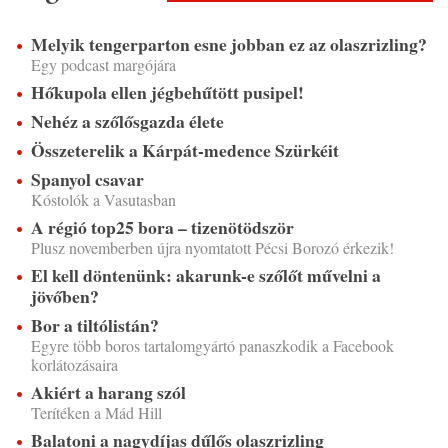
Melyik tengerparton esne jobban ez az olaszrizling?
Egy podcast margójára
Hőkupola ellen jégbehűtött pusipel!
Nehéz a szőlősgazda élete
Összeterelik a Kárpát-medence Szürkéit
Spanyol csavar
Kóstolók a Vasutasban
A régió top25 bora – tizenötödször
Plusz novemberben újra nyomtatott Pécsi Borozó érkezik!
El kell döntenünk: akarunk-e szőlőt művelni a
jövőben?
Bor a tiltólistán?
Egyre több boros tartalomgyártó panaszkodik a Facebook
korlátozásaira
Akiért a harang szól
Terítéken a Mád Hill
Balatoni a nagydíjas dűlős olaszrizling