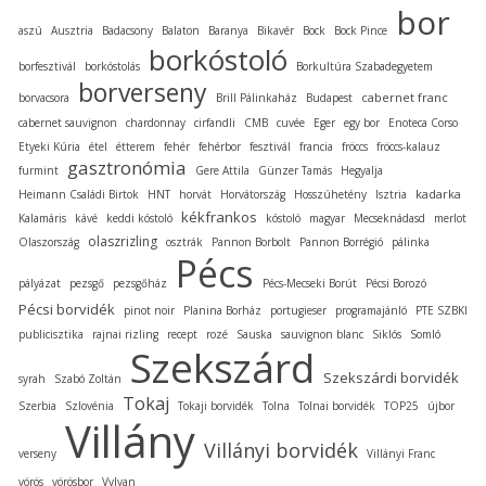
bor
aszú
Ausztria
Badacsony
Balaton
Baranya
Bikavér
Bock
Bock Pince
borkóstoló
borfesztivál
borkóstolás
Borkultúra Szabadegyetem
borverseny
cabernet franc
borvacsora
Brill Pálinkaház
Budapest
cabernet sauvignon
chardonnay
cirfandli
CMB
cuvée
Eger
egy bor
Enoteca Corso
Etyeki Kúria
étel
étterem
fehér
fehérbor
fesztivál
francia
fröccs
fröccs-kalauz
gasztronómia
furmint
Gere Attila
Günzer Tamás
Hegyalja
kadarka
Heimann Családi Birtok
HNT
horvát
Horvátország
Hosszúhetény
Isztria
kékfrankos
Kalamáris
kávé
keddi kóstoló
kóstoló
magyar
Mecseknádasd
merlot
olaszrizling
Olaszország
osztrák
Pannon Borbolt
Pannon Borrégió
pálinka
Pécs
pályázat
pezsgő
pezsgőház
Pécs-Mecseki Borút
Pécsi Borozó
Pécsi borvidék
pinot noir
Planina Borház
portugieser
programajánló
PTE SZBKI
publicisztika
rajnai rizling
recept
rozé
Sauska
sauvignon blanc
Siklós
Somló
Szekszárd
Szekszárdi borvidék
syrah
Szabó Zoltán
Tokaj
Szerbia
Szlovénia
Tokaji borvidék
Tolna
Tolnai borvidék
TOP25
újbor
Villány
Villányi borvidék
verseny
Villányi Franc
vörös
vörösbor
Vylyan