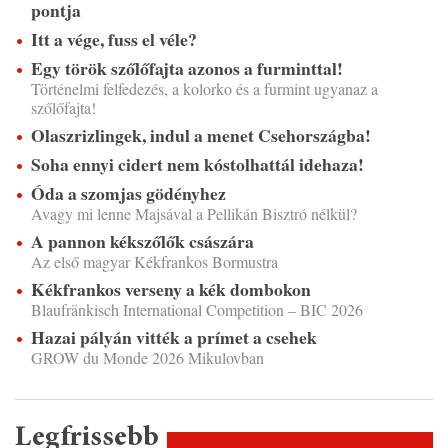
pontja
Itt a vége, fuss el véle?
Egy török szőlőfajta azonos a furminttal!
Történelmi felfedezés, a kolorko és a furmint ugyanaz a
szőlőfajta!
Olaszrizlingek, indul a menet Csehországba!
Soha ennyi cidert nem kóstolhattál idehaza!
Óda a szomjas gödényhez
Avagy mi lenne Majsával a Pellikán Bisztró nélkül?
A pannon kékszőlők császára
Az első magyar Kékfrankos Bormustra
Kékfrankos verseny a kék dombokon
Blaufränkisch International Competition – BIC 2026
Hazai pályán vitték a prímet a csehek
GROW du Monde 2026 Mikulovban
Legfrissebb