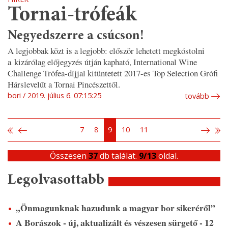
Tornai-trófeák
Negyedszerre a csúcson!
A legjobbak közt is a legjobb: először lehetett megkóstolni
a kizárólag előjegyzés útján kapható, International Wine
Challenge Trófea-díjjal kitüntetett 2017-es Top Selection Grófi
Hárslevelűt a Tornai Pincészettől.
bori
2019. július 6. 07:15:25
tovább
7
8
9
10
11
Összesen
37
db találat.
9/13
oldal.
Legolvasottabb
„Önmagunknak hazudunk a magyar bor sikeréről”
A Borászok - új, aktualizált és vészesen sürgető - 12