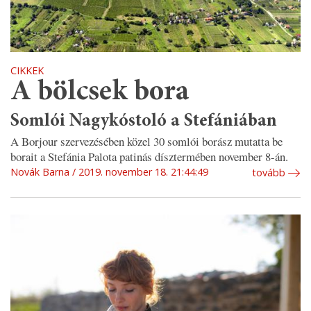
CIKKEK
A bölcsek bora
Somlói Nagykóstoló a Stefániában
A Borjour szervezésében közel 30 somlói borász mutatta be
borait a Stefánia Palota patinás dísztermében november 8-án.
Novák Barna
2019. november 18. 21:44:49
tovább