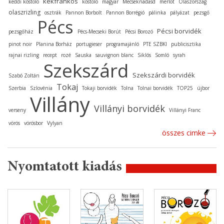
kékfrankos
keddi kóstoló
kóstoló
magyar
Mecseknádasd
merlot
Olaszország
olaszrizling
osztrák
Pannon Borbolt
Pannon Borrégió
pálinka
pályázat
pezsgő
Pécs
Pécsi borvidék
pezsgőház
Pécs-Mecseki Borút
Pécsi Borozó
pinot noir
Planina Borház
portugieser
programajánló
PTE SZBKI
publicisztika
rajnai rizling
recept
rozé
Sauska
sauvignon blanc
Siklós
Somló
syrah
Szekszárd
Szekszárdi borvidék
Szabó Zoltán
Tokaj
Szerbia
Szlovénia
Tokaji borvidék
Tolna
Tolnai borvidék
TOP25
újbor
Villány
Villányi borvidék
verseny
Villányi Franc
vörös
vörösbor
Vylyan
összes cimke
Nyomtatott kiadás