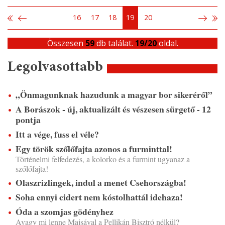
16
17
18
19
20
Összesen
59
db találat.
19/20
oldal.
Legolvasottabb
„Önmagunknak hazudunk a magyar bor sikeréről”
A Borászok - új, aktualizált és vészesen sürgető - 12
pontja
Itt a vége, fuss el véle?
Egy török szőlőfajta azonos a furminttal!
Történelmi felfedezés, a kolorko és a furmint ugyanaz a
szőlőfajta!
Olaszrizlingek, indul a menet Csehországba!
Soha ennyi cidert nem kóstolhattál idehaza!
Óda a szomjas gödényhez
Avagy mi lenne Majsával a Pellikán Bisztró nélkül?