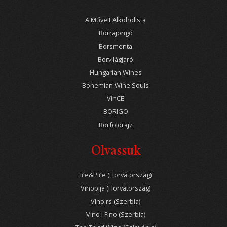
A Művelt Alkoholista
Borrajongó
Borsmenta
Borvilágjáró
Hungarian Wines
Bohemian Wine Souls
VinCE
BORIGO
Borföldrajz
Olvassuk
Iće&Piće (Horvátország)
Vinopija (Horvátország)
Vino.rs (Szerbia)
Vino i Fino (Szerbia)