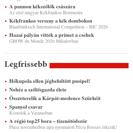
A pannon kékszőlők császára
Az első magyar Kékfrankos Bormustra
Kékfrankos verseny a kék dombokon
Blaufränkisch International Competition – BIC 2026
Hazai pályán vitték a prímet a csehek
GROW du Monde 2026 Mikulovban
Legfrissebb
Hőkupola ellen jégbehűtött pusipel!
Nehéz a szőlősgazda élete
Összeterelik a Kárpát-medence Szürkéit
Spanyol csavar
Kóstolók a Vasutasban
A régió top25 bora – tizenötödször
Plusz novemberben újra nyomtatott Pécsi Borozó érkezik!