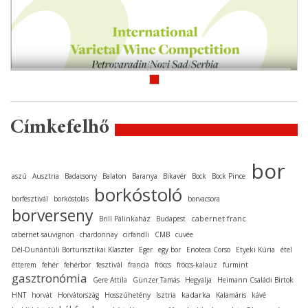
Címkefelhő
bor
aszú
Ausztria
Badacsony
Balaton
Baranya
Bikavér
Bock
Bock Pince
borkóstoló
borfesztivál
borkóstolás
borvacsora
borverseny
cabernet franc
Brill Pálinkaház
Budapest
cabernet sauvignon
chardonnay
cirfandli
CMB
cuvée
Dél-Dunántúli Borturisztikai Klaszter
Eger
egy bor
Enoteca Corso
Etyeki Kúria
étel
étterem
fehér
fehérbor
fesztivál
francia
fröccs
fröccs-kalauz
furmint
gasztronómia
Gere Attila
Günzer Tamás
Hegyalja
Heimann Családi Birtok
kadarka
HNT
horvát
Horvátország
Hosszúhetény
Isztria
Kalamáris
kávé