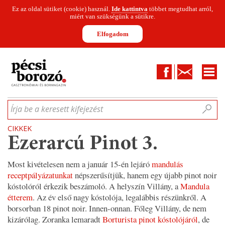
Ez az oldal sütiket (cookie) használ.
Ide kattintva
többet megtudhat arról,
miért van szükségünk a sütikre.
Elfogadom
Facebook
Kapcsolat
CIKKEK
HÍREK
INFOGRAFIKÁK
MUNKATÁRSAK
WINESOFA
LE
Írja be a keresett kifejezést
CIKKEK
Ezerarcú Pinot 3.
Most kivételesen nem a január 15-én lejáró
mandulás
receptpályázatunkat
népszerűsítjük, hanem egy újabb pinot noir
kóstolóról érkezik beszámoló. A helyszín Villány, a
Mandula
étterem
. Az év első nagy kóstolója, legalábbis részünkről. A
borsorban 18 pinot noir. Innen-onnan. Főleg Villány, de nem
kizárólag. Zoranka lemaradt
Borturista pinot kóstolójáról
, de