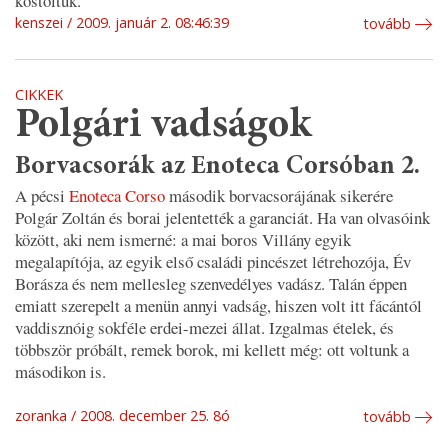
kóstoltuk.
kenszei
2009. január 2. 08:46:39
tovább
CIKKEK
Polgári vadságok
Borvacsorák az Enoteca Corsóban 2.
A pécsi
Enoteca Corso
második borvacsorájának sikerére
Polgár Zoltán és borai jelentették a garanciát. Ha van olvasóink
között, aki nem ismerné: a mai boros Villány egyik
megalapítója, az egyik első családi pincészet létrehozója, Év
Borásza és nem mellesleg szenvedélyes vadász. Talán éppen
emiatt szerepelt a menün annyi vadság, hiszen volt itt fácántól
vaddisznóig sokféle erdei-mezei állat. Izgalmas ételek, és
többször próbált, remek borok, mi kellett még: ott voltunk a
másodikon is.
zoranka
2008. december 25. 8ó
tovább