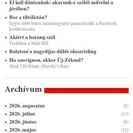
El kell döntenünk: akarunk-e szőlőt művelni a
jövőben?
Bor a tiltólistán?
Egyre több boros tartalomgyártó panaszkodik a Facebook
korlátozásaira
Akiért a harang szól
Terítéken a Mád Hill
Balatoni a nagydíjas dűlős olaszrizling
Ha sauvignon, akkor Új-Zéland?
Shed 530 Estate (Hawke’s Bay)
Archívum
2026. augusztus
(5)
2026. július
(13)
2026. június
(9)
2026. május
(12)