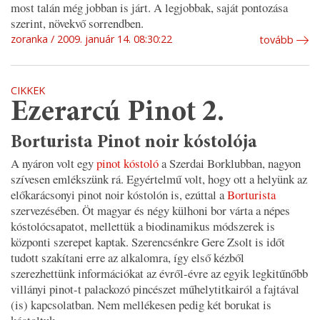
most talán még jobban is járt. A legjobbak, saját pontozása
szerint, növekvő sorrendben.
zoranka
2009. január 14. 08:30:22
tovább
CIKKEK
Ezerarcú Pinot 2.
Borturista Pinot noir kóstolója
A nyáron volt egy
pinot kóstoló
a Szerdai Borklubban, nagyon
szívesen emlékszünk rá. Egyértelmű volt, hogy ott a helyünk az
előkarácsonyi pinot noir kóstolón is, ezúttal a
Borturista
szervezésében. Öt magyar és négy külhoni bor várta a népes
kóstolócsapatot, mellettük a biodinamikus módszerek is
központi szerepet kaptak. Szerencsénkre Gere Zsolt is időt
tudott szakítani erre az alkalomra, így első kézből
szerezhettünk információkat az évről-évre az egyik legkitűnőbb
villányi pinot-t palackozó pincészet műhelytitkairól a fajtával
(is) kapcsolatban. Nem mellékesen pedig két borukat is