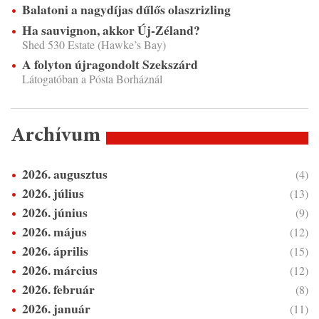
Balatoni a nagydíjas dűlős olaszrizling
Ha sauvignon, akkor Új-Zéland?
Shed 530 Estate (Hawke’s Bay)
A folyton újragondolt Szekszárd
Látogatóban a Pósta Borháznál
Archívum
2026. augusztus
(4)
2026. július
(13)
2026. június
(9)
2026. május
(12)
2026. április
(15)
2026. március
(12)
2026. február
(8)
2026. január
(11)