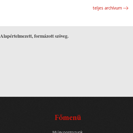
teljes archívum
Alapértelmezett, formázott szöveg.
Főmenü
Mi így pontozunk