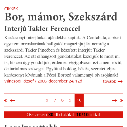
CIKKEK
Bor, mámor, Szekszárd
Interjú Takler Ferenccel
Karácsonyi interjúnkat ajándékba kaptuk. A Confabula, a pécsi
egyetem orvoskarának hallgatói magazinja járt nemrég a
szekszárdi Takler Pincében és készített interjút Takler
Ferenccel. Az ott elhangzott gondolatokat közöljük le most mi
is, hiszen úgy gondoljuk, érdemes végigolvasni ezt a nem rövid,
de tartalmas szöveget. Egyúttal boldog, békés, szeretetteljes
karácsonyt kívánunk a Pécsi Borozó valamennyi olvasójának!
Váncsodi József
2008. december 24. 12ó
tovább
6
7
8
9
10
Összesen
30
db találat.
10/10
oldal.