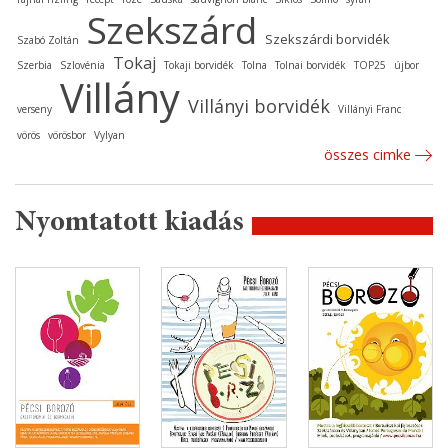
Szekszárd
Szekszárdi borvidék
Szabó Zoltán
Tokaj
Szerbia
Szlovénia
Tokaji borvidék
Tolna
Tolnai borvidék
TOP25
újbor
Villány
Villányi borvidék
verseny
Villányi Franc
vörös
vörösbor
Vylyan
összes cimke
Nyomtatott kiadás