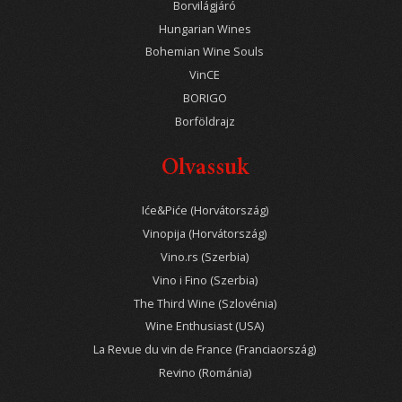
Borvilágjáró
Hungarian Wines
Bohemian Wine Souls
VinCE
BORIGO
Borföldrajz
Olvassuk
Iće&Piće (Horvátország)
Vinopija (Horvátország)
Vino.rs (Szerbia)
Vino i Fino (Szerbia)
The Third Wine (Szlovénia)
Wine Enthusiast (USA)
La Revue du vin de France (Franciaország)
Revino (Románia)