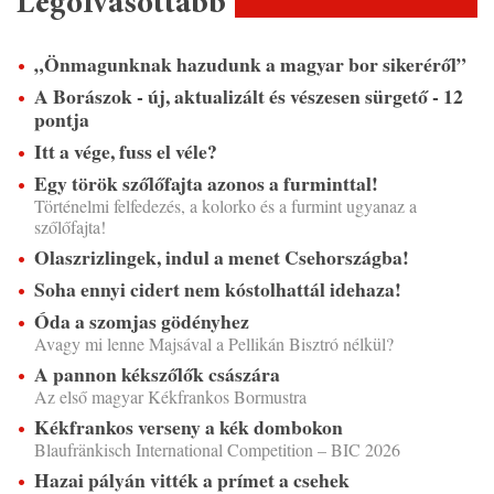
Legolvasottabb
„Önmagunknak hazudunk a magyar bor sikeréről”
A Borászok - új, aktualizált és vészesen sürgető - 12
pontja
Itt a vége, fuss el véle?
Egy török szőlőfajta azonos a furminttal!
Történelmi felfedezés, a kolorko és a furmint ugyanaz a
szőlőfajta!
Olaszrizlingek, indul a menet Csehországba!
Soha ennyi cidert nem kóstolhattál idehaza!
Óda a szomjas gödényhez
Avagy mi lenne Majsával a Pellikán Bisztró nélkül?
A pannon kékszőlők császára
Az első magyar Kékfrankos Bormustra
Kékfrankos verseny a kék dombokon
Blaufränkisch International Competition – BIC 2026
Hazai pályán vitték a prímet a csehek