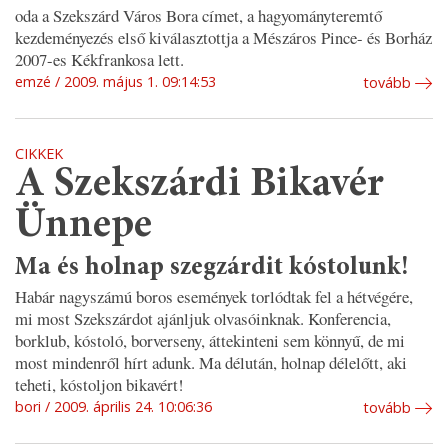
oda a Szekszárd Város Bora címet, a hagyományteremtő
kezdeményezés első kiválasztottja a Mészáros Pince- és Borház
2007-es Kékfrankosa lett.
emzé
2009. május 1. 09:14:53
tovább
CIKKEK
A Szekszárdi Bikavér
Ünnepe
Ma és holnap szegzárdit kóstolunk!
Habár nagyszámú boros események torlódtak fel a hétvégére,
mi most Szekszárdot ajánljuk olvasóinknak. Konferencia,
borklub, kóstoló, borverseny, áttekinteni sem könnyű, de mi
most mindenről hírt adunk. Ma délután, holnap délelőtt, aki
teheti, kóstoljon bikavért!
bori
2009. április 24. 10:06:36
tovább