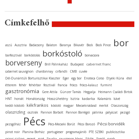
Címkefelhő
bor
aszú
Ausztria
Badacsony
Balaton
Baranya
Bikavér
Bock
Bock Pince
borkóstoló
borfesztivál
borkóstolás
borvacsora
borverseny
cabernet franc
Brill Pálinkaház
Budapest
cabernet sauvignon
chardonnay
cirfandli
CMB
cuvée
Dél-Dunántúli Borturisztikai Klaszter
Eger
egy bor
Enoteca Corso
Etyeki Kúria
étel
étterem
fehér
fehérbor
fesztivál
francia
fröccs
fröccs-kalauz
furmint
gasztronómia
Gere Attila
Günzer Tamás
Hegyalja
Heimann Családi Birtok
kadarka
HNT
horvát
Horvátország
Hosszúhetény
Isztria
Kalamáris
kávé
kékfrankos
keddi kóstoló
kóstoló
magyar
Mecseknádasd
merlot
Olaszország
olaszrizling
osztrák
Pannon Borbolt
Pannon Borrégió
pálinka
pályázat
pezsgő
Pécs
Pécsi borvidék
pezsgőház
Pécs-Mecseki Borút
Pécsi Borozó
pinot noir
Planina Borház
portugieser
programajánló
PTE SZBKI
publicisztika
rajnai rizling
recept
rozé
Sauska
sauvignon blanc
Siklós
Somló
syrah