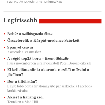
GROW du Monde 2026 Mikulovban
Legfrissebb
Nehéz a szőlősgazda élete
Összeterelik a Kárpát-medence Szürkéit
Spanyol csavar
Kóstolók a Vasutasban
A régió top25 bora – tizenötödször
Plusz novemberben újra nyomtatott Pécsi Borozó érkezik!
El kell döntenünk: akarunk-e szőlőt művelni a
jövőben?
Bor a tiltólistán?
Egyre több boros tartalomgyártó panaszkodik a Facebook
korlátozásaira
Akiért a harang szól
Terítéken a Mád Hill