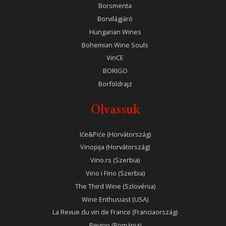
Borsmenta
Borvilágjáró
Hungarian Wines
Bohemian Wine Souls
VinCE
BORIGO
Borföldrajz
Olvassuk
Iće&Piće (Horvátország)
Vinopija (Horvátország)
Vino.rs (Szerbia)
Vino i Fino (Szerbia)
The Third Wine (Szlovénia)
Wine Enthusiast (USA)
La Revue du vin de France (Franciaország)
Revino (Románia)