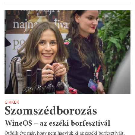
CIKKEK
Szomszédborozás
WineOS – az eszéki borfesztivál
Ötödik éve már, hogy nem hagyjuk ki az eszéki borfesztivált.