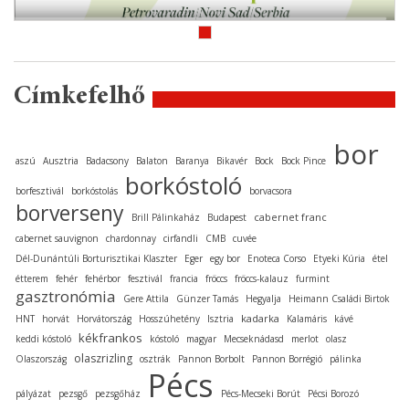
Címkefelhő
bor
aszú
Ausztria
Badacsony
Balaton
Baranya
Bikavér
Bock
Bock Pince
borkóstoló
borfesztivál
borkóstolás
borvacsora
borverseny
cabernet franc
Brill Pálinkaház
Budapest
cabernet sauvignon
chardonnay
cirfandli
CMB
cuvée
Dél-Dunántúli Borturisztikai Klaszter
Eger
egy bor
Enoteca Corso
Etyeki Kúria
étel
étterem
fehér
fehérbor
fesztivál
francia
fröccs
fröccs-kalauz
furmint
gasztronómia
Gere Attila
Günzer Tamás
Hegyalja
Heimann Családi Birtok
kadarka
HNT
horvát
Horvátország
Hosszúhetény
Isztria
Kalamáris
kávé
kékfrankos
keddi kóstoló
kóstoló
magyar
Mecseknádasd
merlot
olasz
olaszrizling
Olaszország
osztrák
Pannon Borbolt
Pannon Borrégió
pálinka
Pécs
pályázat
pezsgő
pezsgőház
Pécs-Mecseki Borút
Pécsi Borozó