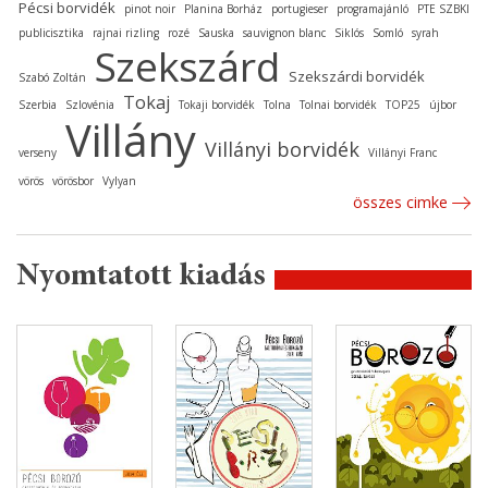
Pécsi borvidék
pinot noir
Planina Borház
portugieser
programajánló
PTE SZBKI
publicisztika
rajnai rizling
rozé
Sauska
sauvignon blanc
Siklós
Somló
syrah
Szekszárd
Szekszárdi borvidék
Szabó Zoltán
Tokaj
Szerbia
Szlovénia
Tokaji borvidék
Tolna
Tolnai borvidék
TOP25
újbor
Villány
Villányi borvidék
verseny
Villányi Franc
vörös
vörösbor
Vylyan
összes cimke
Nyomtatott kiadás