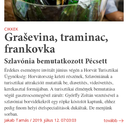
CIKKEK
Graševina, traminac,
frankovka
Szlavónia bemutatkozott Pécsett
Érdekes eseményre invitált június végén a Horvát Turisztikai
Ügynökség: Horvátország keleti részének, Szlavóniának a
turisztikai attrakcióit mutatták be, diavetítés, videóvetítés,
kerekasztal formájában. A turisztikai élmények bemutatása
végül gasztrocsemegével zárult: Győrffy Zoltán vezetésével a
szlavóniai borvidékekről egy röpke kóstolót kaptunk, ehhez
pedig finom helyi ételspecialitások dukáltak. De menjünk
sorban.
Jakab Tamás
2019. július 12. 07:03:03
tovább