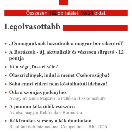
Összesen
102
db találat.
10/34
oldal.
Legolvasottabb
„Önmagunknak hazudunk a magyar bor sikeréről”
A Borászok - új, aktualizált és vészesen sürgető - 12
pontja
Itt a vége, fuss el véle?
Olaszrizlingek, indul a menet Csehországba!
Soha ennyi cidert nem kóstolhattál idehaza!
Óda a szomjas gödényhez
Avagy mi lenne Majsával a Pellikán Bisztró nélkül?
A pannon kékszőlők császára
Az első magyar Kékfrankos Bormustra
Kékfrankos verseny a kék dombokon
Blaufränkisch International Competition – BIC 2026