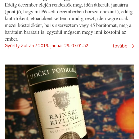
Eddig december elején rendezték meg, idén átkerült januárra
(pont jó, hogy mi Pécsett decemberben borszalonozunk), eddig
kiállítóként, előadóként vettem mindig részt, idén végre csak
mezei kóstolóként, be is szerveztem vagy 45 barátomat, meg a
barátaim barátait is, egyedül mégsem megy
inni
kóstolni az
ember.
Győrffy Zoltán
2019. január 29. 07:01:52
tovább