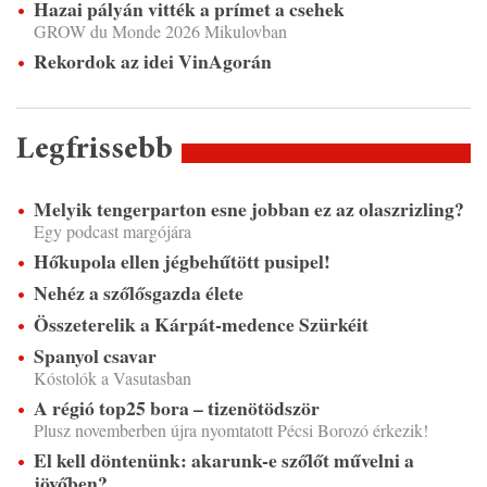
Hazai pályán vitték a prímet a csehek
GROW du Monde 2026 Mikulovban
Rekordok az idei VinAgorán
Legfrissebb
Melyik tengerparton esne jobban ez az olaszrizling?
Egy podcast margójára
Hőkupola ellen jégbehűtött pusipel!
Nehéz a szőlősgazda élete
Összeterelik a Kárpát-medence Szürkéit
Spanyol csavar
Kóstolók a Vasutasban
A régió top25 bora – tizenötödször
Plusz novemberben újra nyomtatott Pécsi Borozó érkezik!
El kell döntenünk: akarunk-e szőlőt művelni a
jövőben?