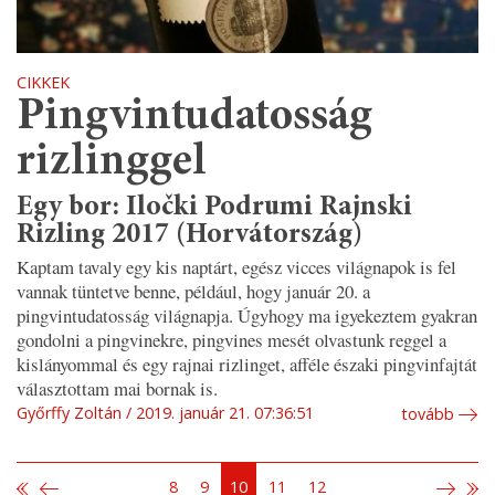
CIKKEK
Pingvintudatosság
rizlinggel
Egy bor: Iločki Podrumi Rajnski
Rizling 2017 (Horvátország)
Kaptam tavaly egy kis naptárt, egész vicces világnapok is fel
vannak tüntetve benne, például, hogy január 20. a
pingvintudatosság világnapja. Úgyhogy ma igyekeztem gyakran
gondolni a pingvinekre, pingvines mesét olvastunk reggel a
kislányommal és egy rajnai rizlinget, afféle északi pingvinfajtát
választottam mai bornak is.
Győrffy Zoltán
2019. január 21. 07:36:51
tovább
8
9
10
11
12