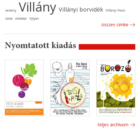
Villány
Villányi borvidék
verseny
Villányi Franc
vörös
vörösbor
Vylyan
összes cimke
Nyomtatott kiadás
teljes archívum