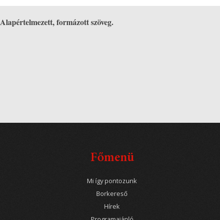
Alapértelmezett, formázott szöveg.
Főmenü
Mi így pontozunk
Borkereső
Hírek
Programajánló