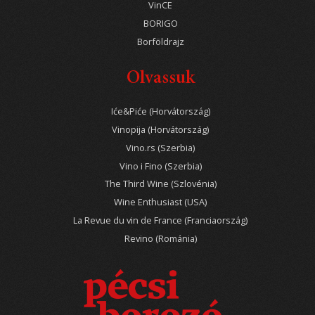
VinCE
BORIGO
Borföldrajz
Olvassuk
Iće&Piće (Horvátország)
Vinopija (Horvátország)
Vino.rs (Szerbia)
Vino i Fino (Szerbia)
The Third Wine (Szlovénia)
Wine Enthusiast (USA)
La Revue du vin de France (Franciaország)
Revino (Románia)