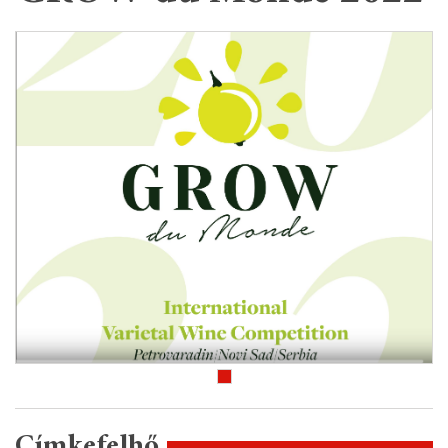
Címkefelhő