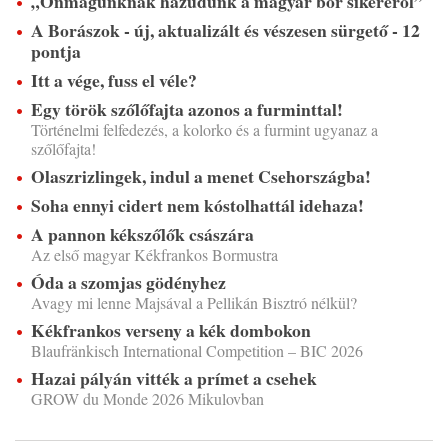
„Önmagunknak hazudunk a magyar bor sikeréről”
A Borászok - új, aktualizált és vészesen sürgető - 12
pontja
Itt a vége, fuss el véle?
Egy török szőlőfajta azonos a furminttal!
Történelmi felfedezés, a kolorko és a furmint ugyanaz a
szőlőfajta!
Olaszrizlingek, indul a menet Csehországba!
Soha ennyi cidert nem kóstolhattál idehaza!
A pannon kékszőlők császára
Az első magyar Kékfrankos Bormustra
Óda a szomjas gödényhez
Avagy mi lenne Majsával a Pellikán Bisztró nélkül?
Kékfrankos verseny a kék dombokon
Blaufränkisch International Competition – BIC 2026
Hazai pályán vitték a prímet a csehek
GROW du Monde 2026 Mikulovban