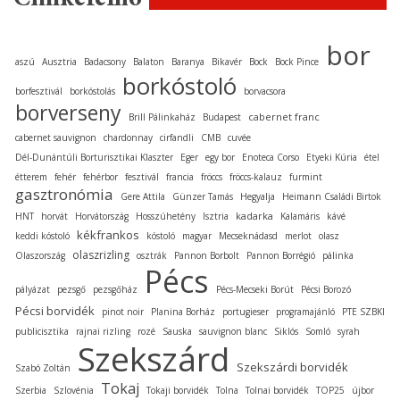
bor
aszú
Ausztria
Badacsony
Balaton
Baranya
Bikavér
Bock
Bock Pince
borkóstoló
borfesztivál
borkóstolás
borvacsora
borverseny
cabernet franc
Brill Pálinkaház
Budapest
cabernet sauvignon
chardonnay
cirfandli
CMB
cuvée
Dél-Dunántúli Borturisztikai Klaszter
Eger
egy bor
Enoteca Corso
Etyeki Kúria
étel
étterem
fehér
fehérbor
fesztivál
francia
fröccs
fröccs-kalauz
furmint
gasztronómia
Gere Attila
Günzer Tamás
Hegyalja
Heimann Családi Birtok
kadarka
HNT
horvát
Horvátország
Hosszúhetény
Isztria
Kalamáris
kávé
kékfrankos
keddi kóstoló
kóstoló
magyar
Mecseknádasd
merlot
olasz
olaszrizling
Olaszország
osztrák
Pannon Borbolt
Pannon Borrégió
pálinka
Pécs
pályázat
pezsgő
pezsgőház
Pécs-Mecseki Borút
Pécsi Borozó
Pécsi borvidék
pinot noir
Planina Borház
portugieser
programajánló
PTE SZBKI
publicisztika
rajnai rizling
rozé
Sauska
sauvignon blanc
Siklós
Somló
syrah
Szekszárd
Szekszárdi borvidék
Szabó Zoltán
Tokaj
Szerbia
Szlovénia
Tokaji borvidék
Tolna
Tolnai borvidék
TOP25
újbor