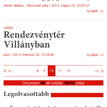
Kéner Balázs - Morován Júlia
2013. május 23. 20:47:27
tovább
HÍREK
Rendezvénytér
Villányban
bori
2013. március 26. 13:29:38
tovább
8
9
10
11
12
Összesen
69
db találat.
10/23
oldal.
Legolvasottabb