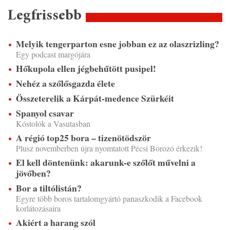
Legfrissebb
Melyik tengerparton esne jobban ez az olaszrizling?
Egy podcast margójára
Hőkupola ellen jégbehűtött pusipel!
Nehéz a szőlősgazda élete
Összeterelik a Kárpát-medence Szürkéit
Spanyol csavar
Kóstolók a Vasutasban
A régió top25 bora – tizenötödször
Plusz novemberben újra nyomtatott Pécsi Borozó érkezik!
El kell döntenünk: akarunk-e szőlőt művelni a
jövőben?
Bor a tiltólistán?
Egyre több boros tartalomgyártó panaszkodik a Facebook
korlátozásaira
Akiért a harang szól