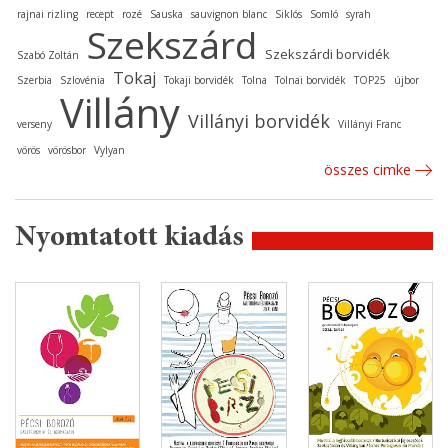
rajnai rizling
recept
rozé
Sauska
sauvignon blanc
Siklós
Somló
syrah
Szekszárd
Szekszárdi borvidék
Szabó Zoltán
Tokaj
Szerbia
Szlovénia
Tokaji borvidék
Tolna
Tolnai borvidék
TOP25
újbor
Villány
Villányi borvidék
verseny
Villányi Franc
vörös
vörösbor
Vylyan
összes cimke
Nyomtatott kiadás