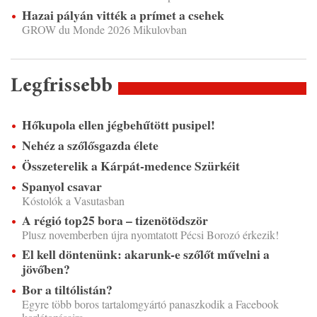
Hazai pályán vitték a prímet a csehek
GROW du Monde 2026 Mikulovban
Legfrissebb
Hőkupola ellen jégbehűtött pusipel!
Nehéz a szőlősgazda élete
Összeterelik a Kárpát-medence Szürkéit
Spanyol csavar
Kóstolók a Vasutasban
A régió top25 bora – tizenötödször
Plusz novemberben újra nyomtatott Pécsi Borozó érkezik!
El kell döntenünk: akarunk-e szőlőt művelni a
jövőben?
Bor a tiltólistán?
Egyre több boros tartalomgyártó panaszkodik a Facebook