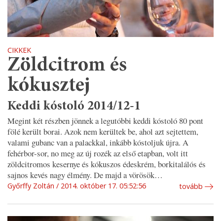
CIKKEK
Zöldcitrom és
kókusztej
Keddi kóstoló 2014/12-1
Megint két részben jönnek a legutóbbi keddi kóstoló 80 pont
fölé került borai. Azok nem kerültek be, ahol azt sejtettem,
valami gubanc van a palackkal, inkább kóstoljuk újra. A
fehérbor-sor, no meg az új rozék az első etapban, volt itt
zöldcitromos kesernye és kókuszos édeskrém, borkitalálós és
sajnos kevés nagy élmény. De majd a vörösök…
Győrffy Zoltán
2014. október 17. 05:52:56
tovább