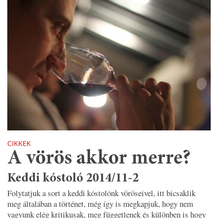
CIKKEK
A vörös akkor merre?
Keddi kóstoló 2014/11-2
Folytatjuk a sort a keddi kóstolónk vöröseivel, itt bicsaklik
meg általában a történet, még így is megkapjuk, hogy nem
vagyunk elég kritikusak, meg függetlenek és különben is hogy