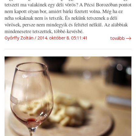
tetszett ma valakinek egy déli vörös? A Pécsi Borozóban pontot
nem kapott olyan bor, amiért bárki fizetett volna. Még ha ez
néha sokaknak nem is tetszik. És nekünk tetszenek a déli
vörösek, persze nem mindegyik és feltétel nélkül. Az alábbiak
mindenesetre tetszettek, többé-kevésbé.
Győrffy Zoltán
2014. október 8. 05:11:41
tovább