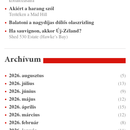
korlátozásaira
Akiért a harang szól
Terítéken a Mád Hill
Balatoni a nagydíjas dűlős olaszrizling
Ha sauvignon, akkor Új-Zéland?
Shed 530 Estate (Hawke’s Bay)
Archívum
2026. augusztus
(5)
2026. július
(13)
2026. június
(9)
2026. május
(12)
2026. április
(15)
2026. március
(12)
2026. február
(8)