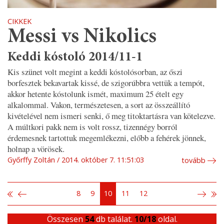
CIKKEK
Messi vs Nikolics
Keddi kóstoló 2014/11-1
Kis szünet volt megint a keddi kóstolósorban, az őszi
borfesztek bekavartak kissé, de szigorúbbra vettük a tempót,
akkor hetente kóstolunk ismét, maximum 25 ételt egy
alkalommal. Vakon, természetesen, a sort az összeállító
kivételével nem ismeri senki, ő meg titoktartásra van kötelezve.
A múltkori pakk nem is volt rossz, tizennégy borról
érdemesnek tartottuk megemlékezni, előbb a fehérek jönnek,
holnap a vörösek.
Győrffy Zoltán
2014. október 7. 11:51:03
tovább
8
9
10
11
12
Összesen
54
db találat.
10/18
oldal.