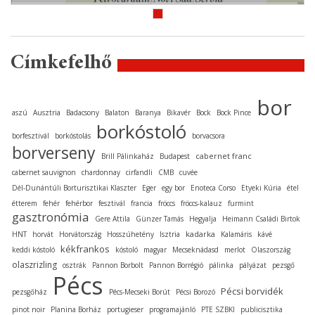
Címkefelhő
bor
aszú
Ausztria
Badacsony
Balaton
Baranya
Bikavér
Bock
Bock Pince
borkóstoló
borfesztivál
borkóstolás
borvacsora
borverseny
cabernet franc
Brill Pálinkaház
Budapest
cabernet sauvignon
chardonnay
cirfandli
CMB
cuvée
Dél-Dunántúli Borturisztikai Klaszter
Eger
egy bor
Enoteca Corso
Etyeki Kúria
étel
étterem
fehér
fehérbor
fesztivál
francia
fröccs
fröccs-kalauz
furmint
gasztronómia
Gere Attila
Günzer Tamás
Hegyalja
Heimann Családi Birtok
kadarka
HNT
horvát
Horvátország
Hosszúhetény
Isztria
Kalamáris
kávé
kékfrankos
keddi kóstoló
kóstoló
magyar
Mecseknádasd
merlot
Olaszország
olaszrizling
osztrák
Pannon Borbolt
Pannon Borrégió
pálinka
pályázat
pezsgő
Pécs
Pécsi borvidék
pezsgőház
Pécs-Mecseki Borút
Pécsi Borozó
pinot noir
Planina Borház
portugieser
programajánló
PTE SZBKI
publicisztika