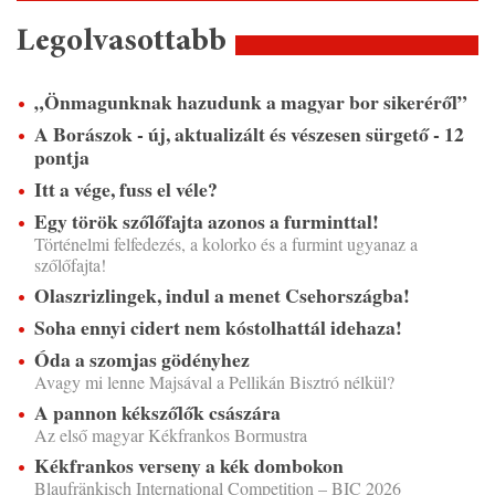
Legolvasottabb
„Önmagunknak hazudunk a magyar bor sikeréről”
A Borászok - új, aktualizált és vészesen sürgető - 12
pontja
Itt a vége, fuss el véle?
Egy török szőlőfajta azonos a furminttal!
Történelmi felfedezés, a kolorko és a furmint ugyanaz a
szőlőfajta!
Olaszrizlingek, indul a menet Csehországba!
Soha ennyi cidert nem kóstolhattál idehaza!
Óda a szomjas gödényhez
Avagy mi lenne Majsával a Pellikán Bisztró nélkül?
A pannon kékszőlők császára
Az első magyar Kékfrankos Bormustra
Kékfrankos verseny a kék dombokon
Blaufränkisch International Competition – BIC 2026