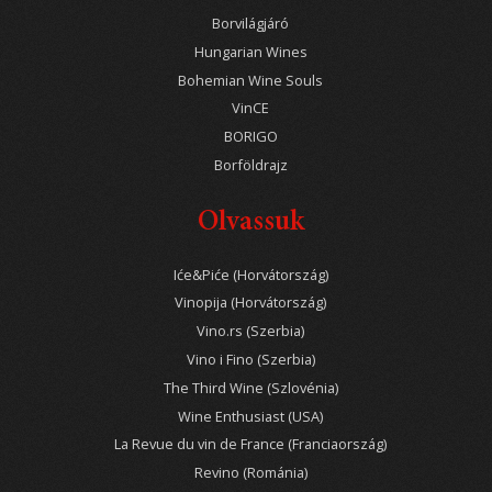
Borvilágjáró
Hungarian Wines
Bohemian Wine Souls
VinCE
BORIGO
Borföldrajz
Olvassuk
Iće&Piće (Horvátország)
Vinopija (Horvátország)
Vino.rs (Szerbia)
Vino i Fino (Szerbia)
The Third Wine (Szlovénia)
Wine Enthusiast (USA)
La Revue du vin de France (Franciaország)
Revino (Románia)