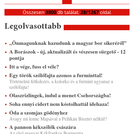
Összesen
3800
db találat.
28/1267
oldal.
Legolvasottabb
„Önmagunknak hazudunk a magyar bor sikeréről”
A Borászok - új, aktualizált és vészesen sürgető - 12
pontja
Itt a vége, fuss el véle?
Egy török szőlőfajta azonos a furminttal!
Történelmi felfedezés, a kolorko és a furmint ugyanaz a
szőlőfajta!
Olaszrizlingek, indul a menet Csehországba!
Soha ennyi cidert nem kóstolhattál idehaza!
Óda a szomjas gödényhez
Avagy mi lenne Majsával a Pellikán Bisztró nélkül?
A pannon kékszőlők császára
Az első magyar Kékfrankos Bormustra