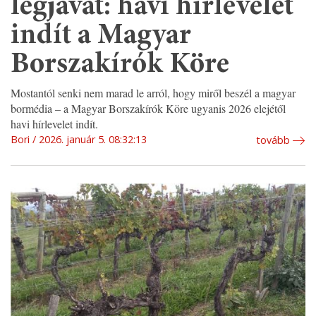
legjavát: havi hírlevelet
indít a Magyar
Borszakírók Köre
Mostantól senki nem marad le arról, hogy miről beszél a magyar
bormédia – a Magyar Borszakírók Köre ugyanis 2026 elejétől
havi hírlevelet indít.
Bori
2026. január 5. 08:32:13
tovább