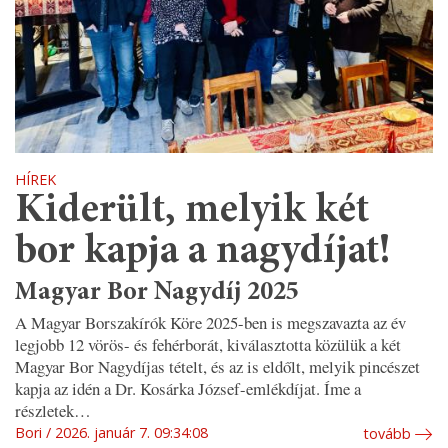
HÍREK
Kiderült, melyik két
bor kapja a nagydíjat!
Magyar Bor Nagydíj 2025
A Magyar Borszakírók Köre 2025-ben is megszavazta az év
legjobb 12 vörös- és fehérborát, kiválasztotta közülük a két
Magyar Bor Nagydíjas tételt, és az is eldőlt, melyik pincészet
kapja az idén a Dr. Kosárka József-emlékdíjat. Íme a
részletek…
Bori
2026. január 7. 09:34:08
tovább