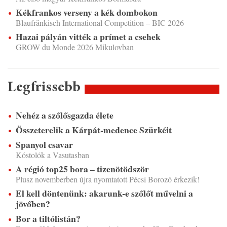
Kékfrankos verseny a kék dombokon
Blaufränkisch International Competition – BIC 2026
Hazai pályán vitték a prímet a csehek
GROW du Monde 2026 Mikulovban
Legfrissebb
Nehéz a szőlősgazda élete
Összeterelik a Kárpát-medence Szürkéit
Spanyol csavar
Kóstolók a Vasutasban
A régió top25 bora – tizenötödször
Plusz novemberben újra nyomtatott Pécsi Borozó érkezik!
El kell döntenünk: akarunk-e szőlőt művelni a
jövőben?
Bor a tiltólistán?