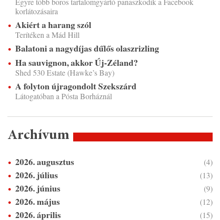
Egyre több boros tartalomgyártó panaszkodik a Facebook
korlátozásaira
Akiért a harang szól
Terítéken a Mád Hill
Balatoni a nagydíjas dűlős olaszrizling
Ha sauvignon, akkor Új-Zéland?
Shed 530 Estate (Hawke’s Bay)
A folyton újragondolt Szekszárd
Látogatóban a Pósta Borháznál
Archívum
2026. augusztus
(4)
2026. július
(13)
2026. június
(9)
2026. május
(12)
2026. április
(15)