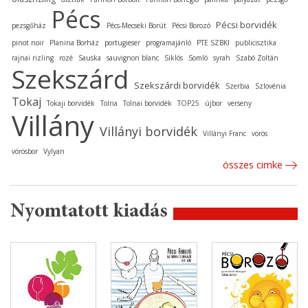
Pécs
Pécsi borvidék
pezsgőház
Pécs-Mecseki Borút
Pécsi Borozó
pinot noir
Planina Borház
portugieser
programajánló
PTE SZBKI
publicisztika
rajnai rizling
rozé
Sauska
sauvignon blanc
Siklós
Somló
syrah
Szabó Zoltán
Szekszárd
Szekszárdi borvidék
Szerbia
Szlovénia
Tokaj
Tokaji borvidék
Tolna
Tolnai borvidék
TOP25
újbor
verseny
Villány
Villányi borvidék
Villányi Franc
vörös
vörösbor
Vylyan
összes cimke
Nyomtatott kiadás