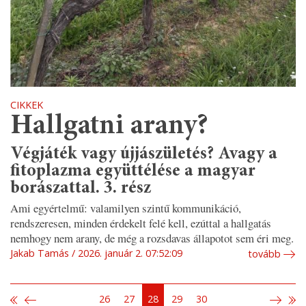
CIKKEK
Hallgatni arany?
Végjáték vagy újjászületés? Avagy a
fitoplazma együttélése a magyar
borászattal. 3. rész
Ami egyértelmű: valamilyen szintű kommunikáció,
rendszeresen, minden érdekelt felé kell, ezúttal a hallgatás
nemhogy nem arany, de még a rozsdavas állapotot sem éri meg.
Jakab Tamás
2026. január 2. 07:52:09
tovább
26
27
28
29
30