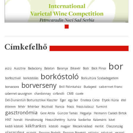
Címkefelhő
bor
aszú
Ausztria
Badacsony
Balaton
Baranya
Bikavér
Bock
Bock Pince
borkóstoló
borfesztivál
borkóstolás
Borkultúra Szabadegyetem
borverseny
cabernet franc
borvacsora
Brill Pálinkaház
Budapest
cabernet sauvignon
chardonnay
cirfandli
CMB
cuvée
Dél-Dunántúli Borturisztikai Klaszter
Eger
egy bor
Enoteca Corso
Etyeki Kúria
étel
étterem
fehér
fehérbor
fesztivál
francia
fröccs
fröccs-kalauz
furmint
gasztronómia
Gere Attila
Günzer Tamás
Hegyalja
Heimann Családi Birtok
kadarka
HNT
horvát
Horvátország
Hosszúhetény
Isztria
Kalamáris
kávé
kékfrankos
keddi kóstoló
kóstoló
magyar
Mecseknádasd
merlot
Olaszország
olaszrizling
osztrák
Pannon Borbolt
Pannon Borrégió
pálinka
pályázat
pezsgő