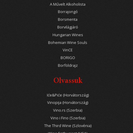
A Művelt Alkoholista
Borrajongó
Borsmenta
Borvilágjáró
Hungarian Wines
Bohemian Wine Souls
VinCE
BORIGO
Borföldrajz
Olvassuk
Iće&Piće (Horvátország)
Vinopija (Horvátország)
Vino.rs (Szerbia)
Vino i Fino (Szerbia)
The Third Wine (Szlovénia)