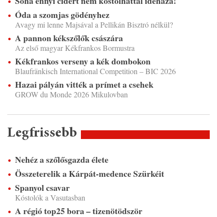
Soha ennyi cidert nem kóstolhattál idehaza!
Óda a szomjas gödényhez
Avagy mi lenne Majsával a Pellikán Bisztró nélkül?
A pannon kékszőlők császára
Az első magyar Kékfrankos Bormustra
Kékfrankos verseny a kék dombokon
Blaufränkisch International Competition – BIC 2026
Hazai pályán vitték a prímet a csehek
GROW du Monde 2026 Mikulovban
Legfrissebb
Nehéz a szőlősgazda élete
Összeterelik a Kárpát-medence Szürkéit
Spanyol csavar
Kóstolók a Vasutasban
A régió top25 bora – tizenötödször