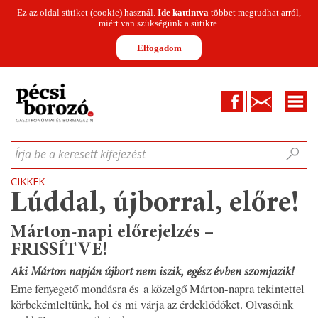
Ez az oldal sütiket (cookie) használ.
Ide kattintva
többet megtudhat arról,
miért van szükségünk a sütikre.
Elfogadom
Facebook
Kapcsolat
CIKKEK
HÍREK
INFOGRAFIKÁK
MUNKATÁRSAK
WINESOFA
LE
Írja be a keresett kifejezést
CIKKEK
Lúddal, újborral, előre!
Márton-napi előrejelzés –
FRISSÍTVE!
Aki Márton napján újbort nem iszik, egész évben szomjazik!
Eme fenyegető mondásra és a közelgő Márton-napra tekintettel
körbekémleltünk, hol és mi várja az érdeklődőket. Olvasóink