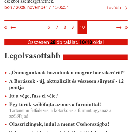
ezekből szemezgethetnek.
bori
2008. november 7. 15:06:54
tovább
6
7
8
9
10
Összesen
28
db találat.
10/10
oldal.
Legolvasottabb
„Önmagunknak hazudunk a magyar bor sikeréről”
A Borászok - új, aktualizált és vészesen sürgető - 12
pontja
Itt a vége, fuss el véle?
Egy török szőlőfajta azonos a furminttal!
Történelmi felfedezés, a kolorko és a furmint ugyanaz a
szőlőfajta!
Olaszrizlingek, indul a menet Csehországba!