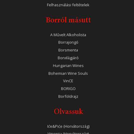
Felhasználási feltételek
Borról másutt
A Művelt Alkoholista
Borrajongó
Borsmenta
Borvilágjáró
Hungarian Wines
Bohemian Wine Souls
VinCE
BORIGO
Borföldrajz
Olvassuk
Iće&Piće (Horvátország)
Vinopija (Horvátország)