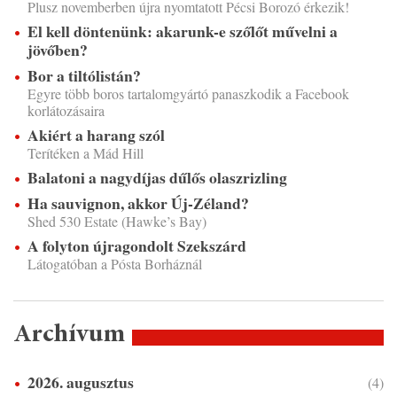
Plusz novemberben újra nyomtatott Pécsi Borozó érkezik!
El kell döntenünk: akarunk-e szőlőt művelni a
jövőben?
Bor a tiltólistán?
Egyre több boros tartalomgyártó panaszkodik a Facebook
korlátozásaira
Akiért a harang szól
Terítéken a Mád Hill
Balatoni a nagydíjas dűlős olaszrizling
Ha sauvignon, akkor Új-Zéland?
Shed 530 Estate (Hawke’s Bay)
A folyton újragondolt Szekszárd
Látogatóban a Pósta Borháznál
Archívum
2026. augusztus
(4)