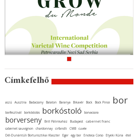
Címkefelhő
bor
aszú
Ausztria
Badacsony
Balaton
Baranya
Bikavér
Bock
Bock Pince
borkóstoló
borfesztivál
borkóstolás
borvacsora
borverseny
cabernet franc
Brill Pálinkaház
Budapest
cabernet sauvignon
chardonnay
cirfandli
CMB
cuvée
Dél-Dunántúli Borturisztikai Klaszter
Eger
egy bor
Enoteca Corso
Etyeki Kúria
étel