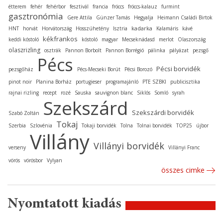
étterem
fehér
fehérbor
fesztivál
francia
fröccs
fröccs-kalauz
furmint
gasztronómia
Gere Attila
Günzer Tamás
Hegyalja
Heimann Családi Birtok
kadarka
HNT
horvát
Horvátország
Hosszúhetény
Isztria
Kalamáris
kávé
kékfrankos
keddi kóstoló
kóstoló
magyar
Mecseknádasd
merlot
Olaszország
olaszrizling
osztrák
Pannon Borbolt
Pannon Borrégió
pálinka
pályázat
pezsgő
Pécs
Pécsi borvidék
pezsgőház
Pécs-Mecseki Borút
Pécsi Borozó
pinot noir
Planina Borház
portugieser
programajánló
PTE SZBKI
publicisztika
rajnai rizling
recept
rozé
Sauska
sauvignon blanc
Siklós
Somló
syrah
Szekszárd
Szekszárdi borvidék
Szabó Zoltán
Tokaj
Szerbia
Szlovénia
Tokaji borvidék
Tolna
Tolnai borvidék
TOP25
újbor
Villány
Villányi borvidék
verseny
Villányi Franc
vörös
vörösbor
Vylyan
összes cimke
Nyomtatott kiadás