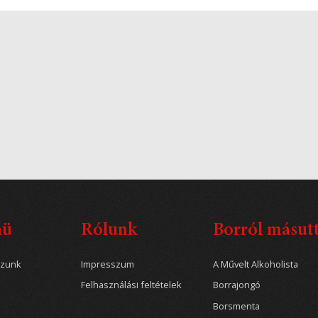
nü
Rólunk
Borról másut
ozunk
Impresszum
A Művelt Alkoholista
Felhasználási feltételek
Borrajongó
Borsmenta