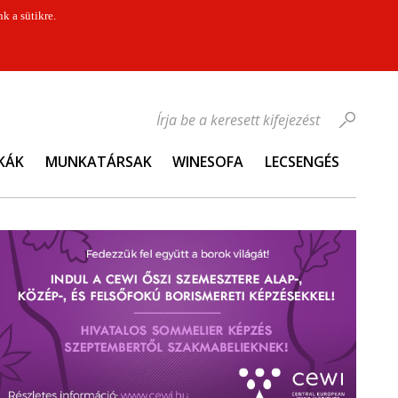
k a sütikre.
Írja be a keresett kifejezést
KÁK
MUNKATÁRSAK
WINESOFA
LECSENGÉS