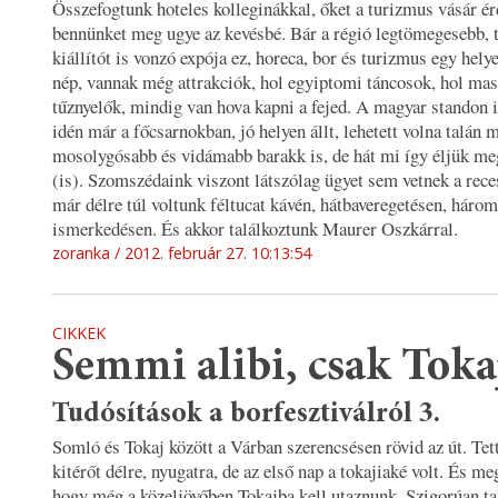
Összefogtunk hoteles kolleginákkal, őket a turizmus vásár ér
bennünket meg ugye az kevésbé. Bár a régió legtömegesebb, t
kiállítót is vonzó expója ez, horeca, bor és turizmus egy hely
nép, vannak még attrakciók, hol egyiptomi táncosok, hol ma
tűznyelők, mindig van hova kapni a fejed. A magyar standon i
idén már a főcsarnokban, jó helyen állt, lehetett volna talán
mosolygósabb és vidámabb barakk is, de hát mi így éljük me
(is). Szomszédaink viszont látszólag ügyet sem vetnek a rece
már délre túl voltunk féltucat kávén, hátbaveregetésen, háro
ismerkedésen. És akkor találkoztunk Maurer Oszkárral.
zoranka
2012. február 27. 10:13:54
CIKKEK
Semmi alibi, csak Toka
Tudósítások a borfesztiválról 3.
Somló és Tokaj között a Várban szerencsésen rövid az út. Tet
kitérőt délre, nyugatra, de az első nap a tokajiaké volt. És me
hogy még a közeljövőben Tokajba kell utaznunk. Szigorúan t