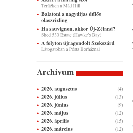
Terítéken a Mád Hill
Balatoni a nagydíjas dűlős
olaszrizling
Ha sauvignon, akkor Új-Zéland?
Shed 530 Estate (Hawke’s Bay)
A folyton újragondolt Szekszárd
Látogatóban a Pósta Borháznál
Archívum
2026. augusztus
(4)
2026. július
(13)
2026. június
(9)
2026. május
(12)
2026. április
(15)
2026. március
(12)