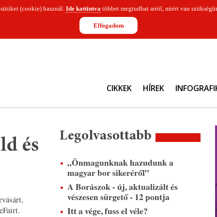
 sütiket (cookie) használ.
Ide kattintva
többet megtudhat arról, miért van szükségün
Elfogadom
CIKKEK
HÍREK
INFOGRAFI
Legolvasottabb
ld és
„Önmagunknak hazudunk a
magyar bor sikeréről”
A Borászok - új, aktualizált és
vészesen sürgető - 12 pontja
vásárt,
Itt a vége, fuss el véle?
eFairt.