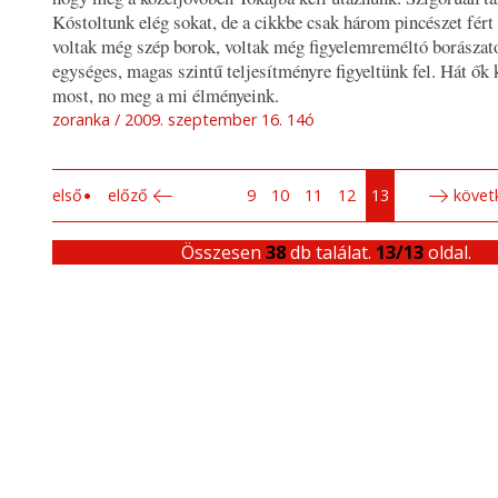
Kóstoltunk elég sokat, de a cikkbe csak három pincészet fért
voltak még szép borok, voltak még figyelemreméltó borászato
egységes, magas szintű teljesítményre figyeltünk fel. Hát ők
most, no meg a mi élményeink.
zoranka
2009. szeptember 16. 14ó
első
előző
9
10
11
12
13
követ
Összesen
38
db találat.
13/13
oldal.