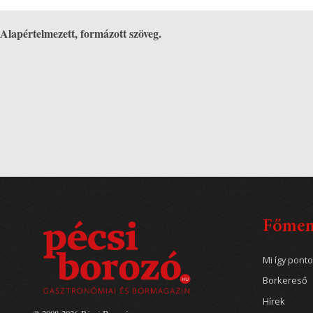
Alapértelmezett, formázott szöveg.
Főme
Mi így pont
Borkereső
Hírek