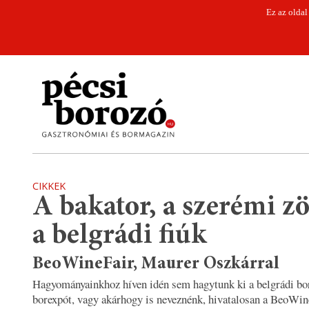
Ez az oldal
CIKKEK
A bakator, a szerémi zö
a belgrádi fiúk
BeoWineFair, Maurer Oszkárral
Hagyományainkhoz híven idén sem hagytunk ki a belgrádi bor
borexpót, vagy akárhogy is neveznénk, hivatalosan a BeoWin