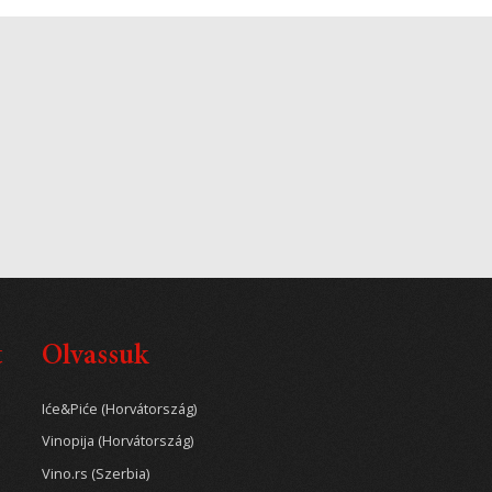
t
Olvassuk
Iće&Piće (Horvátország)
Vinopija (Horvátország)
Vino.rs (Szerbia)