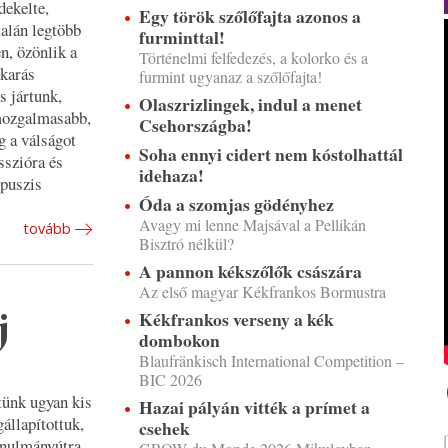
dekelte,
Egy török szőlőfajta azonos a
alán legtöbb
furminttal!
en, özönlik a
Történelmi felfedezés, a kolorko és a
skarás
furmint ugyanaz a szőlőfajta!
s jártunk,
Olaszrizlingek, indul a menet
 mozgalmasabb,
Csehországba!
g a válságot
Soha ennyi cidert nem kóstolhattál
sszióra és
idehaza!
mpuszis
Óda a szomjas gödényhez
Avagy mi lenne Majsával a Pellikán
tovább
Bisztró nélkül?
A pannon kékszőlők császára
Az első magyar Kékfrankos Bormustra
Kékfrankos verseny a kék
j
dombokon
Blaufränkisch International Competition –
BIC 2026
tünk ugyan kis
Hazai pályán vitték a prímet a
gállapítottuk,
csehek
anulmányútra.