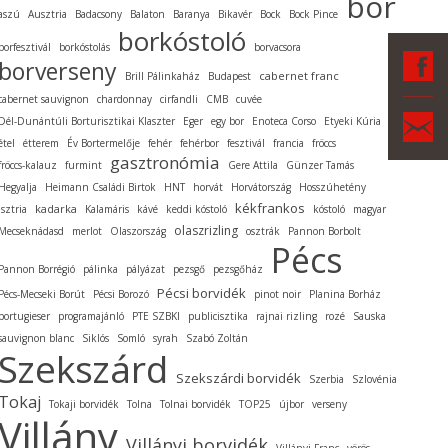
bor
aszú
Ausztria
Badacsony
Balaton
Baranya
Bikavér
Bock
Bock Pince
borkóstoló
borfesztivál
borkóstolás
borvacsora
F
borverseny
cabernet franc
Brill Pálinkaház
Budapest
cabernet sauvignon
chardonnay
cirfandli
CMB
cuvée
Ka
Dél-Dunántúli Borturisztikai Klaszter
Eger
egy bor
Enoteca Corso
Etyeki Kúria
étel
étterem
Év Bortermelője
fehér
fehérbor
fesztivál
francia
fröccs
gasztronómia
fröccs-kalauz
furmint
Gere Attila
Günzer Tamás
Hegyalja
Heimann Családi Birtok
HNT
horvát
Horvátország
Hosszúhetény
kékfrankos
kadarka
Isztria
Kalamáris
kávé
keddi kóstoló
kóstoló
magyar
olaszrizling
Mecseknádasd
merlot
Olaszország
osztrák
Pannon Borbolt
Pécs
Pannon Borrégió
pálinka
pályázat
pezsgő
pezsgőház
Pécsi borvidék
Pécs-Mecseki Borút
Pécsi Borozó
pinot noir
Planina Borház
portugieser
programajánló
PTE SZBKI
publicisztika
rajnai rizling
rozé
Sauska
sauvignon blanc
Siklós
Somló
syrah
Szabó Zoltán
Szekszárd
Szekszárdi borvidék
Szerbia
Szlovénia
Tokaj
Tokaji borvidék
Tolna
Tolnai borvidék
TOP25
újbor
verseny
Villány
Villányi borvidék