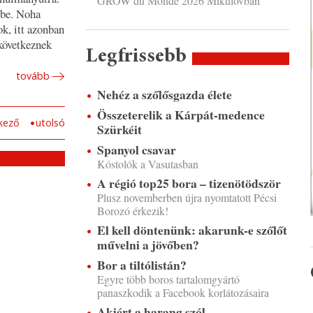
GROW du Monde 2026 Mikulovban
 be. Noha
k, itt azonban
 következnek
Legfrissebb
tovább
Nehéz a szőlősgazda élete
Összeterelik a Kárpát-medence
kező
utolsó
Szürkéit
Spanyol csavar
Kóstolók a Vasutasban
A régió top25 bora – tizenötödször
Plusz novemberben újra nyomtatott Pécsi
Borozó érkezik!
El kell döntenünk: akarunk-e szőlőt
művelni a jövőben?
Bor a tiltólistán?
Egyre több boros tartalomgyártó
panaszkodik a Facebook korlátozásaira
Akiért a harang szól