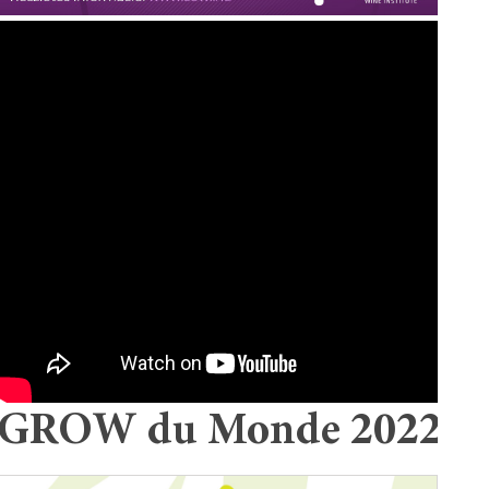
GROW du Monde 2022