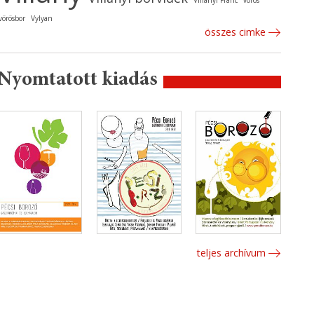
Villányi Franc
vörös
vörösbor
Vylyan
összes cimke
Nyomtatott kiadás
teljes archívum