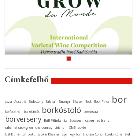
Címkefelhő
bor
aszú
Ausztria
Badacsony
Balaton
Baranya
Bikavér
Bock
Bock Pince
borkóstoló
borfesztivál
borkóstolás
borvacsora
borverseny
cabernet franc
Brill Pálinkaház
Budapest
cabernet sauvignon
chardonnay
cirfandli
CMB
cuvée
Dél-Dunántúli Borturisztikai Klaszter
Eger
egy bor
Enoteca Corso
Etyeki Kúria
étel