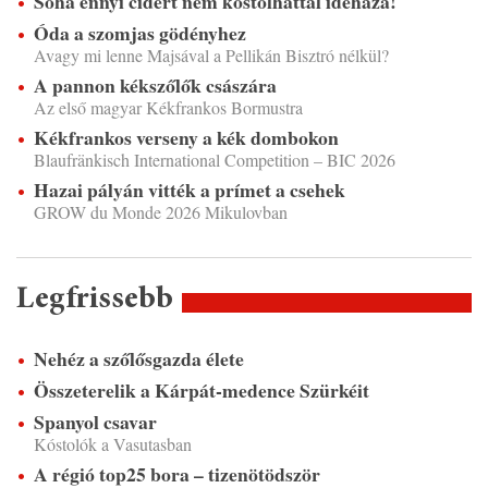
Soha ennyi cidert nem kóstolhattál idehaza!
Óda a szomjas gödényhez
Avagy mi lenne Majsával a Pellikán Bisztró nélkül?
A pannon kékszőlők császára
Az első magyar Kékfrankos Bormustra
Kékfrankos verseny a kék dombokon
Blaufränkisch International Competition – BIC 2026
Hazai pályán vitték a prímet a csehek
GROW du Monde 2026 Mikulovban
Legfrissebb
Nehéz a szőlősgazda élete
Összeterelik a Kárpát-medence Szürkéit
Spanyol csavar
Kóstolók a Vasutasban
A régió top25 bora – tizenötödször