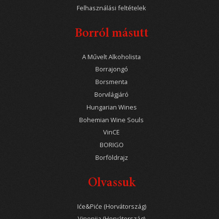
Felhasználási feltételek
Borról másutt
A Művelt Alkoholista
Borrajongó
Borsmenta
Borvilágjáró
Hungarian Wines
Bohemian Wine Souls
VinCE
BORIGO
Borföldrajz
Olvassuk
Iće&Piće (Horvátország)
Vinopija (Horvátország)