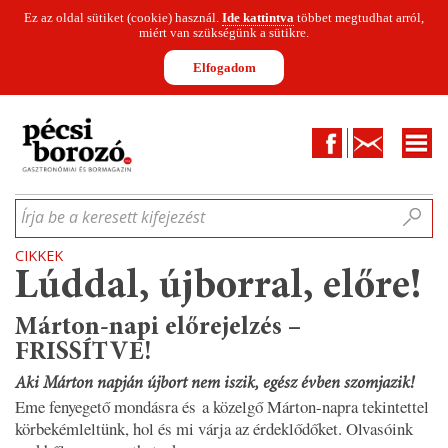
Ez az oldal sütiket (cookie) használ.
Ide kattintva
többet megtudhat arról,
miért van szükségünk a sütikre.
Elfogadom
Facebook
Kapcsolat
CIKKEK
HÍREK
INFOGRAFIKÁK
MUNKATÁRSAK
WINESOFA
LE
Írja be a keresett kifejezést
CIKKEK
Lúddal, újborral, előre!
Márton-napi előrejelzés –
FRISSÍTVE!
Aki Márton napján újbort nem iszik, egész évben szomjazik!
Eme fenyegető mondásra és a közelgő Márton-napra tekintettel
körbekémleltünk, hol és mi várja az érdeklődőket. Olvasóink