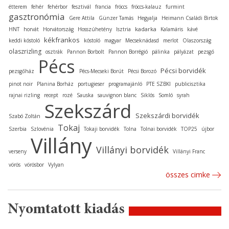
étterem
fehér
fehérbor
fesztivál
francia
fröccs
fröccs-kalauz
furmint
gasztronómia
Gere Attila
Günzer Tamás
Hegyalja
Heimann Családi Birtok
kadarka
HNT
horvát
Horvátország
Hosszúhetény
Isztria
Kalamáris
kávé
kékfrankos
keddi kóstoló
kóstoló
magyar
Mecseknádasd
merlot
Olaszország
olaszrizling
osztrák
Pannon Borbolt
Pannon Borrégió
pálinka
pályázat
pezsgő
Pécs
Pécsi borvidék
pezsgőház
Pécs-Mecseki Borút
Pécsi Borozó
pinot noir
Planina Borház
portugieser
programajánló
PTE SZBKI
publicisztika
rajnai rizling
recept
rozé
Sauska
sauvignon blanc
Siklós
Somló
syrah
Szekszárd
Szekszárdi borvidék
Szabó Zoltán
Tokaj
Szerbia
Szlovénia
Tokaji borvidék
Tolna
Tolnai borvidék
TOP25
újbor
Villány
Villányi borvidék
verseny
Villányi Franc
vörös
vörösbor
Vylyan
összes cimke
Nyomtatott kiadás