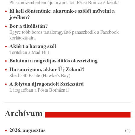
Plusz novemberben újra nyomtatott Pécsi Borozó érkezik!
El kell döntenünk: akarunk-e szőlőt művelni a
jövőben?
Bor a tiltólistán?
Egyre több boros tartalomgyártó panaszkodik a Facebook
korlátozásaira
Akiért a harang szól
Terítéken a Mád Hill
Balatoni a nagydíjas dűlős olaszrizling
Ha sauvignon, akkor Új-Zéland?
Shed 530 Estate (Hawke’s Bay)
A folyton újragondolt Szekszárd
Látogatóban a Pósta Borháznál
Archívum
2026. augusztus
(4)