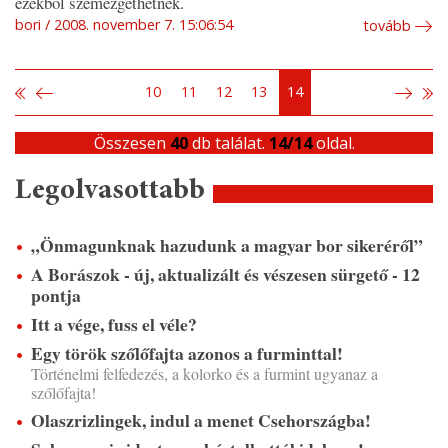
ezekből szemezgethetnek.
bori
2008. november 7. 15:06:54
tovább
10
11
12
13
14
Összesen
40
db találat.
14/14
oldal.
Legolvasottabb
„Önmagunknak hazudunk a magyar bor sikeréről”
A Borászok - új, aktualizált és vészesen sürgető - 12
pontja
Itt a vége, fuss el véle?
Egy török szőlőfajta azonos a furminttal!
Történelmi felfedezés, a kolorko és a furmint ugyanaz a
szőlőfajta!
Olaszrizlingek, indul a menet Csehországba!