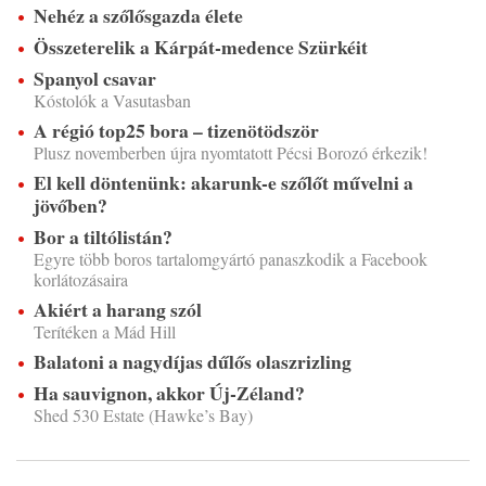
Nehéz a szőlősgazda élete
Összeterelik a Kárpát-medence Szürkéit
Spanyol csavar
Kóstolók a Vasutasban
A régió top25 bora – tizenötödször
Plusz novemberben újra nyomtatott Pécsi Borozó érkezik!
El kell döntenünk: akarunk-e szőlőt művelni a
jövőben?
Bor a tiltólistán?
Egyre több boros tartalomgyártó panaszkodik a Facebook
korlátozásaira
Akiért a harang szól
Terítéken a Mád Hill
Balatoni a nagydíjas dűlős olaszrizling
Ha sauvignon, akkor Új-Zéland?
Shed 530 Estate (Hawke’s Bay)