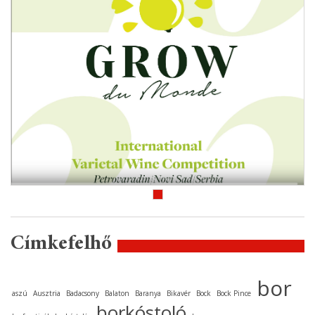
Címkefelhő
bor
aszú
Ausztria
Badacsony
Balaton
Baranya
Bikavér
Bock
Bock Pince
borkóstoló