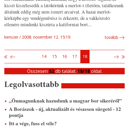
kicsit kiszélesedik a látókörünk a merlot-t illetően, találkozunk
általunk eddig még nem ismert arcaival. A hazai merlot-
körképbe egy vendégművész is érkezett, de a vakkóstoló
ellenére mindenki kiszúrta a kaliforniai bort...
kenszei
2008. november 12. 15:19
tovább
14
15
16
17
18
Összesen
52
db találat.
18/18
oldal.
Legolvasottabb
„Önmagunknak hazudunk a magyar bor sikeréről”
A Borászok - új, aktualizált és vészesen sürgető - 12
pontja
Itt a vége, fuss el véle?