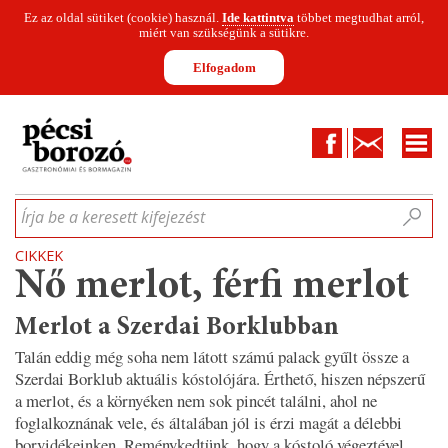
Ez az oldal sütiket (cookie) használ.
Ide kattintva
többet megtudhat arról,
miért van szükségünk a sütikre.
Elfogadom
Facebook
Kapcsolat
CIKKEK
HÍREK
INFOGRAFIKÁK
MUNKATÁRSAK
WINESOFA
LE
Írja be a keresett kifejezést
CIKKEK
Nő merlot, férfi merlot
Merlot a Szerdai Borklubban
Talán eddig még soha nem látott számú palack gyűlt össze a
Szerdai Borklub aktuális kóstolójára. Érthető, hiszen népszerű
a merlot, és a környéken nem sok pincét találni, ahol ne
foglalkoznának vele, és általában jól is érzi magát a délebbi
borvidékeinken. Reménykedtünk, hogy a kóstoló végeztével