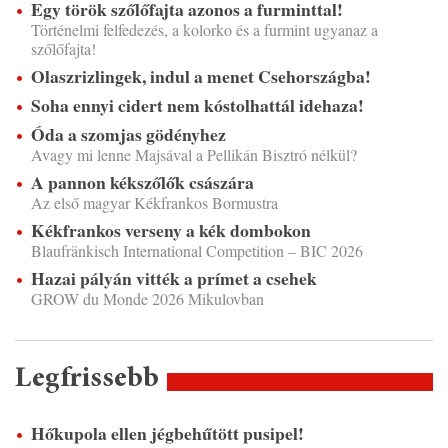
Egy török szőlőfajta azonos a furminttal!
Történelmi felfedezés, a kolorko és a furmint ugyanaz a
szőlőfajta!
Olaszrizlingek, indul a menet Csehországba!
Soha ennyi cidert nem kóstolhattál idehaza!
Óda a szomjas gödényhez
Avagy mi lenne Majsával a Pellikán Bisztró nélkül?
A pannon kékszőlők császára
Az első magyar Kékfrankos Bormustra
Kékfrankos verseny a kék dombokon
Blaufränkisch International Competition – BIC 2026
Hazai pályán vitték a prímet a csehek
GROW du Monde 2026 Mikulovban
Legfrissebb
Hőkupola ellen jégbehűtött pusipel!