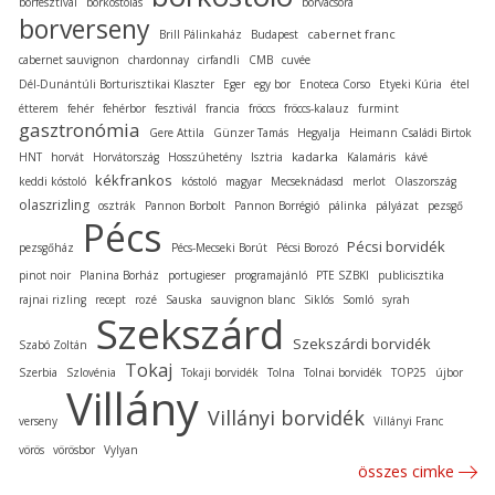
borfesztivál
borkóstolás
borvacsora
borverseny
cabernet franc
Brill Pálinkaház
Budapest
cabernet sauvignon
chardonnay
cirfandli
CMB
cuvée
Dél-Dunántúli Borturisztikai Klaszter
Eger
egy bor
Enoteca Corso
Etyeki Kúria
étel
étterem
fehér
fehérbor
fesztivál
francia
fröccs
fröccs-kalauz
furmint
gasztronómia
Gere Attila
Günzer Tamás
Hegyalja
Heimann Családi Birtok
kadarka
HNT
horvát
Horvátország
Hosszúhetény
Isztria
Kalamáris
kávé
kékfrankos
keddi kóstoló
kóstoló
magyar
Mecseknádasd
merlot
Olaszország
olaszrizling
osztrák
Pannon Borbolt
Pannon Borrégió
pálinka
pályázat
pezsgő
Pécs
Pécsi borvidék
pezsgőház
Pécs-Mecseki Borút
Pécsi Borozó
pinot noir
Planina Borház
portugieser
programajánló
PTE SZBKI
publicisztika
rajnai rizling
recept
rozé
Sauska
sauvignon blanc
Siklós
Somló
syrah
Szekszárd
Szekszárdi borvidék
Szabó Zoltán
Tokaj
Szerbia
Szlovénia
Tokaji borvidék
Tolna
Tolnai borvidék
TOP25
újbor
Villány
Villányi borvidék
verseny
Villányi Franc
vörös
vörösbor
Vylyan
összes cimke