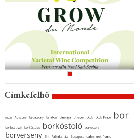
Címkefelhő
bor
aszú
Ausztria
Badacsony
Balaton
Baranya
Bikavér
Bock
Bock Pince
borkóstoló
borfesztivál
borkóstolás
borvacsora
borverseny
cabernet franc
Brill Pálinkaház
Budapest