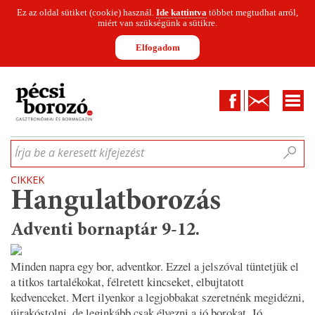
Ez az oldal sütiket (cookie) használ.
Ide kattintva
többet megtudhat arról,
miért van szükségünk a sütikre.
Elfogadom
Facebook
Kapcsolat
CIKKEK
HÍREK
INFOGRAFIKÁK
MUNKATÁRSAK
WINESOFA
LE
Írja be a keresett kifejezést
CIKKEK
Hangulatborozás
Adventi bornaptár 9-12.
Minden napra egy bor, adventkor. Ezzel a jelszóval tüntetjük el
a titkos tartalékokat, félretett kincseket, elbujtatott
kedvenceket. Mert ilyenkor a legjobbakat szeretnénk megidézni,
újrakóstolni, de leginkább csak élvezni a jó borokat. Jó