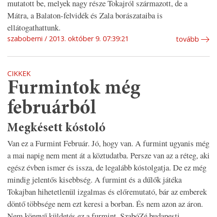
mutatott be, melyek nagy része Tokajról származott, de a
Mátra, a Balaton-felvidék és Zala borászataiba is
ellátogathattunk.
szaboberni
2013. október 9. 07:39:21
tovább
CIKKEK
Furmintok még
februárból
Megkésett kóstoló
Van ez a Furmint Február. Jó, hogy van. A furmint ugyanis még
a mai napig nem ment át a köztudatba. Persze van az a réteg, aki
egész évben ismer és issza, de legalább kóstolgatja. De ez még
mindig jelentős kisebbség. A furmint és a dűlők játéka
Tokajban hihetetlenül izgalmas és előremutató, bár az emberek
döntő többsége nem ezt keresi a borban. És nem azon az áron.
Nem könnyű küldetés ez a furmint. SzabóZé budapesti