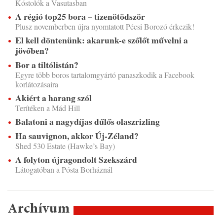
Kóstolók a Vasutasban
A régió top25 bora – tizenötödször
Plusz novemberben újra nyomtatott Pécsi Borozó érkezik!
El kell döntenünk: akarunk-e szőlőt művelni a
jövőben?
Bor a tiltólistán?
Egyre több boros tartalomgyártó panaszkodik a Facebook
korlátozásaira
Akiért a harang szól
Terítéken a Mád Hill
Balatoni a nagydíjas dűlős olaszrizling
Ha sauvignon, akkor Új-Zéland?
Shed 530 Estate (Hawke’s Bay)
A folyton újragondolt Szekszárd
Látogatóban a Pósta Borháznál
Archívum