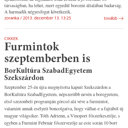
társaságban, ha lehet, mert egyedül borozni általában badarság.
A harmadik négyesfogat következik.
zoranka
2013. december 13. 13:25
tovább
CIKKEK
Furmintok
szeptemberben is
BorKultúra SzabadEgyetem
Szekszárdon
Szeptember 25-én újra megnyitotta kapuit Szekszárdon a
BorKultúra SzabadEgyetem, népszerűbb nevén a boregyetem,
első szezonbeli programján górcső alá véve a furmintot,
valamint annak esélyeit boncolgatva, hogy válhat-e a fajtából új
magyar világsiker. Tóth Adrienn, a Vinoport főszerkesztője, s
egyben a Furmint Február főszervezője az este során 10 bort