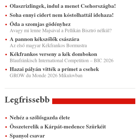
Olaszrizlingek, indul a menet Csehországba!
Soha ennyi cidert nem kóstolhattál idehaza!
Óda a szomjas gödényhez
Avagy mi lenne Majsával a Pellikán Bisztró nélkül?
A pannon kékszőlők császára
Az első magyar Kékfrankos Bormustra
Kékfrankos verseny a kék dombokon
Blaufränkisch International Competition – BIC 2026
Hazai pályán vitték a prímet a csehek
GROW du Monde 2026 Mikulovban
Legfrissebb
Nehéz a szőlősgazda élete
Összeterelik a Kárpát-medence Szürkéit
Spanyol csavar