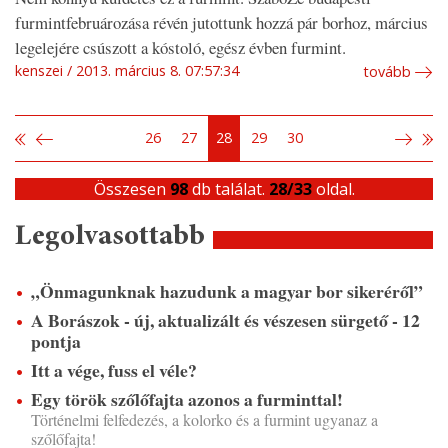
furmintfebruározása révén jutottunk hozzá pár borhoz, március
legelejére csúszott a kóstoló, egész évben furmint.
kenszei
2013. március 8. 07:57:34
tovább
26
27
28
29
30
Összesen
98
db találat.
28/33
oldal.
Legolvasottabb
„Önmagunknak hazudunk a magyar bor sikeréről”
A Borászok - új, aktualizált és vészesen sürgető - 12
pontja
Itt a vége, fuss el véle?
Egy török szőlőfajta azonos a furminttal!
Történelmi felfedezés, a kolorko és a furmint ugyanaz a
szőlőfajta!