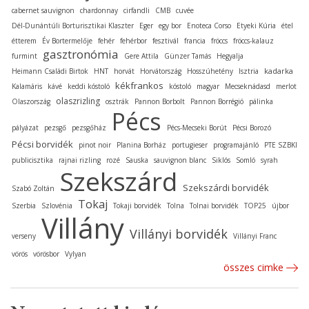
cabernet sauvignon
chardonnay
cirfandli
CMB
cuvée
Dél-Dunántúli Borturisztikai Klaszter
Eger
egy bor
Enoteca Corso
Etyeki Kúria
étel
étterem
Év Bortermelője
fehér
fehérbor
fesztivál
francia
fröccs
fröccs-kalauz
gasztronómia
furmint
Gere Attila
Günzer Tamás
Hegyalja
kadarka
Heimann Családi Birtok
HNT
horvát
Horvátország
Hosszúhetény
Isztria
kékfrankos
Kalamáris
kávé
keddi kóstoló
kóstoló
magyar
Mecseknádasd
merlot
olaszrizling
Olaszország
osztrák
Pannon Borbolt
Pannon Borrégió
pálinka
Pécs
pályázat
pezsgő
pezsgőház
Pécs-Mecseki Borút
Pécsi Borozó
Pécsi borvidék
pinot noir
Planina Borház
portugieser
programajánló
PTE SZBKI
publicisztika
rajnai rizling
rozé
Sauska
sauvignon blanc
Siklós
Somló
syrah
Szekszárd
Szekszárdi borvidék
Szabó Zoltán
Tokaj
Szerbia
Szlovénia
Tokaji borvidék
Tolna
Tolnai borvidék
TOP25
újbor
Villány
Villányi borvidék
verseny
Villányi Franc
vörös
vörösbor
Vylyan
összes cimke