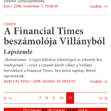
ezekből szemezgethetnek.
bori
2008. november 7. 15:06:54
tovább
CIKKEK
A Financial Times
beszámolója Villányból
Lapszemle
„Borturizmus: A régió felfedezi lehetőségeit és jókedvet hoz
vendégeinek” – ezzel a címmel közölt cikket a Villányi
borvidékről a Financial Times, brit üzleti napilap. Rövid
lapszemlénk.
Radics M. Péter
2008. október 20. 09:33:03
tovább
7
8
9
10
11
Összesen
32
db találat.
11/11
oldal.