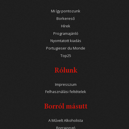
Mi így pontozunk
Borkereső
Hírek
Programajánló
Nyomtatott kiadás
Portugieser du Monde
Top25
Rólunk
Impresszum
Felhasználási feltételek
Borról másutt
A Művelt Alkoholista
Borrajongó