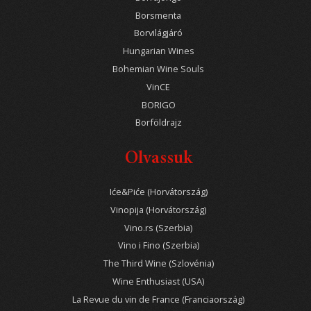
Borsmenta
Borvilágjáró
Hungarian Wines
Bohemian Wine Souls
VinCE
BORIGO
Borföldrajz
Olvassuk
Iće&Piće (Horvátország)
Vinopija (Horvátország)
Vino.rs (Szerbia)
Vino i Fino (Szerbia)
The Third Wine (Szlovénia)
Wine Enthusiast (USA)
La Revue du vin de France (Franciaország)