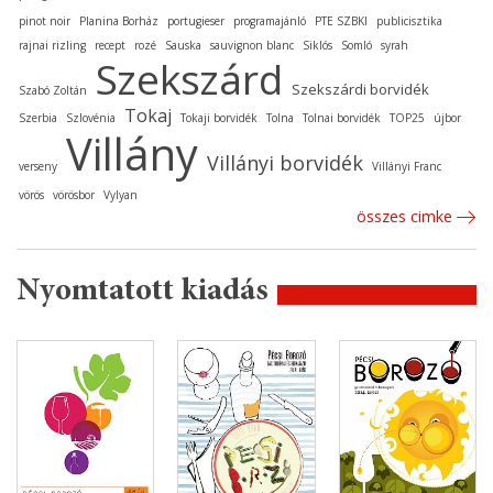
pinot noir
Planina Borház
portugieser
programajánló
PTE SZBKI
publicisztika
rajnai rizling
recept
rozé
Sauska
sauvignon blanc
Siklós
Somló
syrah
Szekszárd
Szekszárdi borvidék
Szabó Zoltán
Tokaj
Szerbia
Szlovénia
Tokaji borvidék
Tolna
Tolnai borvidék
TOP25
újbor
Villány
Villányi borvidék
verseny
Villányi Franc
vörös
vörösbor
Vylyan
összes cimke
Nyomtatott kiadás