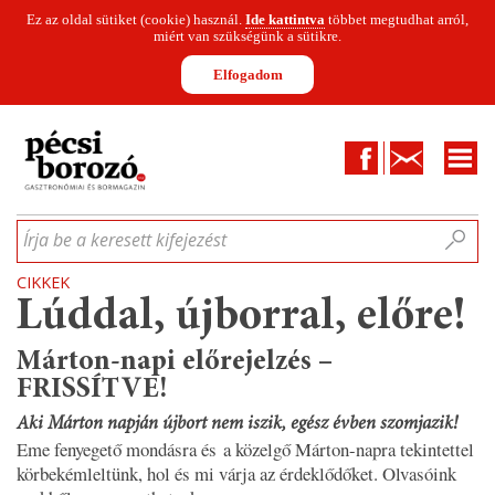
Ez az oldal sütiket (cookie) használ.
Ide kattintva
többet megtudhat arról,
miért van szükségünk a sütikre.
Elfogadom
Facebook
Kapcsolat
CIKKEK
HÍREK
INFOGRAFIKÁK
MUNKATÁRSAK
WINESOFA
LE
Írja be a keresett kifejezést
CIKKEK
Lúddal, újborral, előre!
Márton-napi előrejelzés –
FRISSÍTVE!
Aki Márton napján újbort nem iszik, egész évben szomjazik!
Eme fenyegető mondásra és a közelgő Márton-napra tekintettel
körbekémleltünk, hol és mi várja az érdeklődőket. Olvasóink