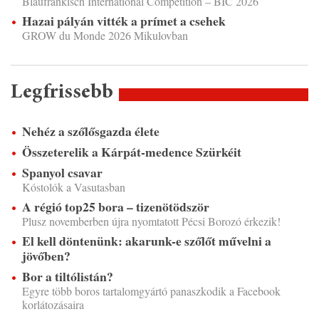
Blaufränkisch International Competition – BIC 2026
Hazai pályán vitték a prímet a csehek
GROW du Monde 2026 Mikulovban
Legfrissebb
Nehéz a szőlősgazda élete
Összeterelik a Kárpát-medence Szürkéit
Spanyol csavar
Kóstolók a Vasutasban
A régió top25 bora – tizenötödször
Plusz novemberben újra nyomtatott Pécsi Borozó érkezik!
El kell döntenünk: akarunk-e szőlőt művelni a
jövőben?
Bor a tiltólistán?
Egyre több boros tartalomgyártó panaszkodik a Facebook
korlátozásaira