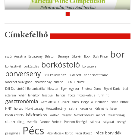
Címkefelhő
bor
aszú
Ausztria
Badacsony
Balaton
Baranya
Bikavér
Bock
Bock Pince
borkóstoló
borfesztivál
borkóstolás
borvacsora
borverseny
cabernet franc
Brill Pálinkaház
Budapest
cabernet sauvignon
chardonnay
cirfandli
CMB
cuvée
Dél-Dunántúli Borturisztikai Klaszter
Eger
egy bor
Enoteca Corso
Etyeki Kúria
étel
étterem
fehér
fehérbor
fesztivál
francia
fröccs
fröccs-kalauz
furmint
gasztronómia
Gere Attila
Günzer Tamás
Hegyalja
Heimann Családi Birtok
kadarka
HNT
horvát
Horvátország
Hosszúhetény
Isztria
Kalamáris
kávé
kékfrankos
keddi kóstoló
kóstoló
magyar
Mecseknádasd
merlot
Olaszország
olaszrizling
osztrák
Pannon Borbolt
Pannon Borrégió
pálinka
pályázat
pezsgő
Pécs
Pécsi borvidék
pezsgőház
Pécs-Mecseki Borút
Pécsi Borozó