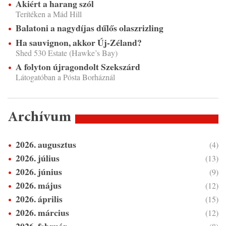
Akiért a harang szól
Terítéken a Mád Hill
Balatoni a nagydíjas dűlős olaszrizling
Ha sauvignon, akkor Új-Zéland?
Shed 530 Estate (Hawke’s Bay)
A folyton újragondolt Szekszárd
Látogatóban a Pósta Borháznál
Archívum
2026. augusztus
(4)
2026. július
(13)
2026. június
(9)
2026. május
(12)
2026. április
(15)
2026. március
(12)
2026. február