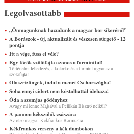
Legolvasottabb
„Önmagunknak hazudunk a magyar bor sikeréről”
A Borászok - új, aktualizált és vészesen sürgető - 12
pontja
Itt a vége, fuss el véle?
Egy török szőlőfajta azonos a furminttal!
Történelmi felfedezés, a kolorko és a furmint ugyanaz a
szőlőfajta!
Olaszrizlingek, indul a menet Csehországba!
Soha ennyi cidert nem kóstolhattál idehaza!
Óda a szomjas gödényhez
Avagy mi lenne Majsával a Pellikán Bisztró nélkül?
A pannon kékszőlők császára
Az első magyar Kékfrankos Bormustra
Kékfrankos verseny a kék dombokon