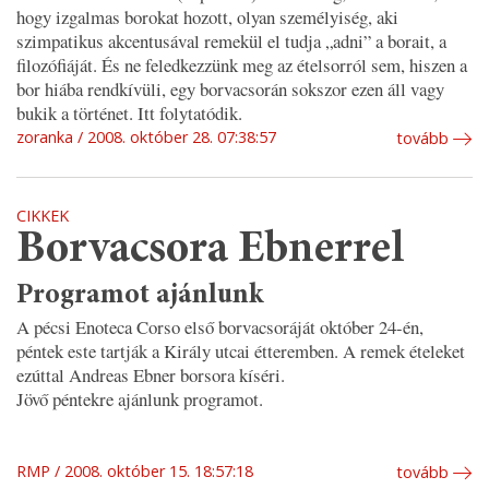
hogy izgalmas borokat hozott, olyan személyiség, aki
szimpatikus akcentusával remekül el tudja „adni” a borait, a
filozófiáját. És ne feledkezzünk meg az ételsorról sem, hiszen a
bor hiába rendkívüli, egy borvacsorán sokszor ezen áll vagy
bukik a történet. Itt folytatódik.
zoranka
2008. október 28. 07:38:57
tovább
CIKKEK
Borvacsora Ebnerrel
Programot ajánlunk
A pécsi Enoteca Corso első borvacsoráját október 24-én,
péntek este tartják a Király utcai étteremben. A remek ételeket
ezúttal Andreas Ebner borsora kíséri.
Jövő péntekre ajánlunk programot.
RMP
2008. október 15. 18:57:18
tovább