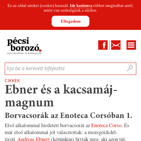
Ez az oldal sütiket (cookie) használ.
Ide kattintva
többet megtudhat arról,
miért van szükségünk a sütikre.
Elfogadom
Facebook
Kapcsolat
CIKKEK
HÍREK
INFOGRAFIKÁK
MUNKATÁRSAK
WINESOFA
LE
Írja be a keresett kifejezést
CIKKEK
Ebner és a kacsamáj-
magnum
Borvacsorák az Enoteca Corsóban 1.
Első alkalommal hirdetett borvacsorát az
Enoteca Corso
. És
már első alkalommal jól választottak: a mozsgói&dél-
tiroli
Andreas Ebnert
(képünkön) hívták meg, aki azon túl,