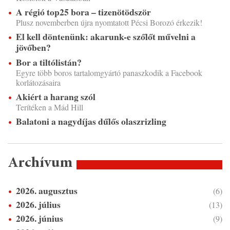
A régió top25 bora – tizenötödször
Plusz novemberben újra nyomtatott Pécsi Borozó érkezik!
El kell döntenünk: akarunk-e szőlőt művelni a
jövőben?
Bor a tiltólistán?
Egyre több boros tartalomgyártó panaszkodik a Facebook
korlátozásaira
Akiért a harang szól
Terítéken a Mád Hill
Balatoni a nagydíjas dűlős olaszrizling
Archívum
2026. augusztus
(6)
2026. július
(13)
2026. június
(9)