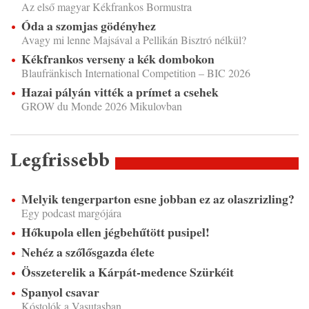
Az első magyar Kékfrankos Bormustra
Óda a szomjas gödényhez
Avagy mi lenne Majsával a Pellikán Bisztró nélkül?
Kékfrankos verseny a kék dombokon
Blaufränkisch International Competition – BIC 2026
Hazai pályán vitték a prímet a csehek
GROW du Monde 2026 Mikulovban
Legfrissebb
Melyik tengerparton esne jobban ez az olaszrizling?
Egy podcast margójára
Hőkupola ellen jégbehűtött pusipel!
Nehéz a szőlősgazda élete
Összeterelik a Kárpát-medence Szürkéit
Spanyol csavar
Kóstolók a Vasutasban