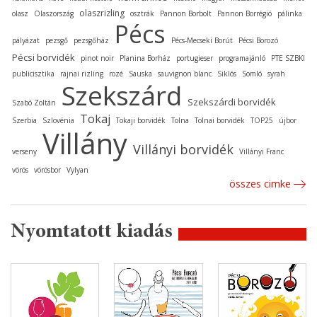
olaszrizling
olasz
Olaszország
osztrák
Pannon Borbolt
Pannon Borrégió
pálinka
Pécs
pályázat
pezsgő
pezsgőház
Pécs-Mecseki Borút
Pécsi Borozó
Pécsi borvidék
pinot noir
Planina Borház
portugieser
programajánló
PTE SZBKI
publicisztika
rajnai rizling
rozé
Sauska
sauvignon blanc
Siklós
Somló
syrah
Szekszárd
Szekszárdi borvidék
Szabó Zoltán
Tokaj
Szerbia
Szlovénia
Tokaji borvidék
Tolna
Tolnai borvidék
TOP25
újbor
Villány
Villányi borvidék
verseny
Villányi Franc
vörös
vörösbor
Vylyan
összes cimke
Nyomtatott kiadás