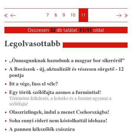
7
8
9
10
11
Összesen
32
db találat.
11/11
oldal.
Legolvasottabb
„Önmagunknak hazudunk a magyar bor sikeréről”
A Borászok - új, aktualizált és vészesen sürgető - 12
pontja
Itt a vége, fuss el véle?
Egy török szőlőfajta azonos a furminttal!
Történelmi felfedezés, a kolorko és a furmint ugyanaz a
szőlőfajta!
Olaszrizlingek, indul a menet Csehországba!
Soha ennyi cidert nem kóstolhattál idehaza!
A pannon kékszőlők császára