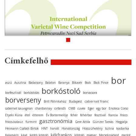
Címkefelhő
bor
aszú
Ausztria
Badacsony
Balaton
Baranya
Bikavér
Bock
Bock Pince
borkóstoló
borfesztivál
borkóstolás
borvacsora
borverseny
cabernet franc
Brill Pálinkaház
Budapest
cabernet sauvignon
chardonnay
cirfandli
CMB
cuvée
Eger
egy bor
Enoteca Corso
Etyeki Kúria
étel
étterem
Év Bortermelője
fehér
fehérbor
fesztivál
francia
fröccs
gasztronómia
fröccs-kalauz
furmint
Gere Attila
Günzer Tamás
Hegyalja
kadarka
Heimann Családi Birtok
HNT
horvát
Horvátország
Hosszúhetény
Isztria
kékfrankos
Kalamáris
kávé
keddi kóstoló
kóstoló
magyar
Mecseknádasd
merlot