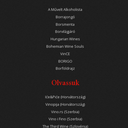
A Művelt Alkoholista
Borrajongó
Borsmenta
Borvilágjáró
Hungarian Wines
Bohemian Wine Souls
VinCE
BORIGO
Borföldrajz
Olvassuk
Iće&Piće (Horvátország)
Vinopija (Horvátország)
Vino.rs (Szerbia)
Vino i Fino (Szerbia)
The Third Wine (Szlovénia)