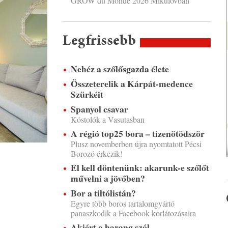
GROW du Monde 2026 Mikulovban
Legfrissebb
Nehéz a szőlősgazda élete
Összeterelik a Kárpát-medence
Szürkéit
Spanyol csavar
Kóstolók a Vasutasban
A régió top25 bora – tizenötödször
Plusz novemberben újra nyomtatott Pécsi
Borozó érkezik!
El kell döntenünk: akarunk-e szőlőt
művelni a jövőben?
Bor a tiltólistán?
Egyre több boros tartalomgyártó
panaszkodik a Facebook korlátozásaira
Akiért a harang szól