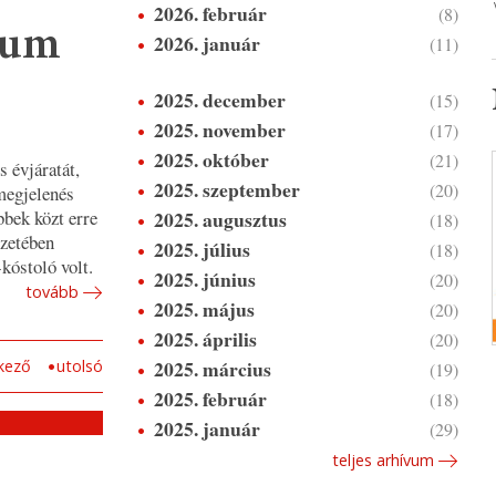
2026. február
(8)
num
2026. január
(11)
2025. december
(15)
2025. november
(17)
2025. október
(21)
s évjáratát,
2025. szeptember
(20)
 megjelenés
2025. augusztus
bbek közt erre
(18)
szetében
2025. július
(18)
kóstoló volt.
2025. június
(20)
tovább
2025. május
(20)
2025. április
(20)
2025. március
kező
utolsó
(19)
2025. február
(18)
2025. január
(29)
teljes arhívum