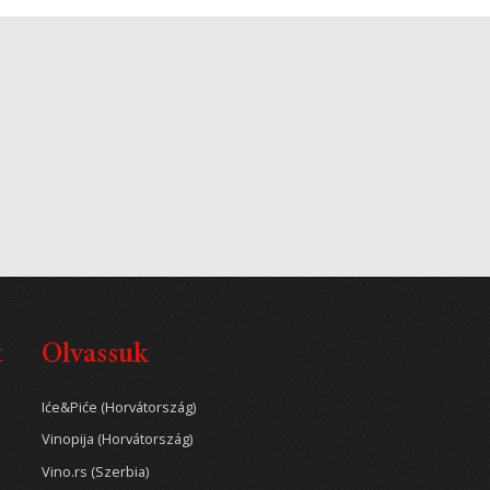
t
Olvassuk
Iće&Piće (Horvátország)
Vinopija (Horvátország)
Vino.rs (Szerbia)