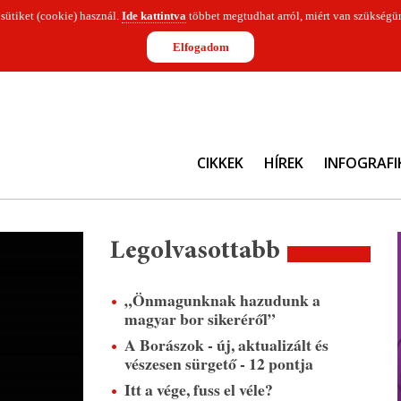
 sütiket (cookie) használ.
Ide kattintva
többet megtudhat arról, miért van szükségün
Elfogadom
CIKKEK
HÍREK
INFOGRAFI
Legolvasottabb
„Önmagunknak hazudunk a
magyar bor sikeréről”
A Borászok - új, aktualizált és
vészesen sürgető - 12 pontja
Itt a vége, fuss el véle?