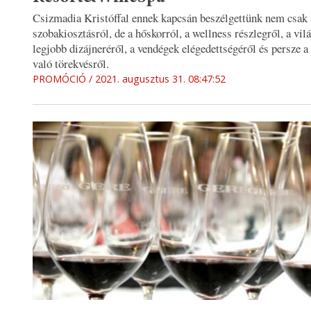
Csizmadia Kristóffal ennek kapcsán beszélgettünk nem csak 
szobakiosztásról, de a hőskorról, a wellness részlegről, a vil
legjobb dizájneréről, a vendégek elégedettségéről és persze 
való törekvésről.
PROMÓCIÓ
2021. augusztus 31. 08:47:52