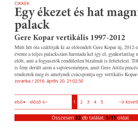
CIKKEK
Egy ékezet és hat mag
palack
Gere Kopar vertikális 1997-2012
Múlt hét óta szállítják ki az előrendelt Gere Kopar új, 2012-e
évente a teljes palackszám harmada kel így el, gyakorlatilag
előtt, ami a fogyasztók rendületlen bizalmát is feltételezi. Tö
is fény derült azon a sajtóeseményen, amit Gere Attila pincé
rendeztek meg és amelynek csúcspontja egy vertikális Kopar-
zoranka
2016. április 20. 21:02:50
első
előző
1
2
3
4
5
követ
Összesen
32
db találat.
1/11
oldal.