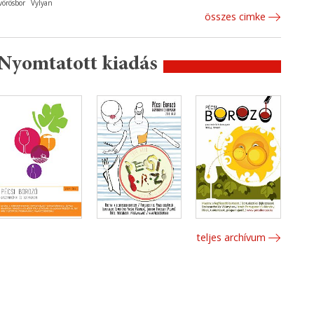
vörösbor
Vylyan
összes cimke
Nyomtatott kiadás
teljes archívum