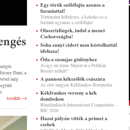
Egy török szőlőfajta azonos a
furminttal!
Történelmi felfedezés, a kolorko és a
furmint ugyanaz a szőlőfajta!
Olaszrizlingek, indul a menet
Csehországba!
sengés
Soha ennyi cidert nem kóstolhattál
idehaza!
Óda a szomjas gödényhez
Avagy mi lenne Majsával a Pellikán
csengés
Bisztró nélkül?
 Ercsey Dani, a
A pannon kékszőlők császára
evével még
Az első magyar Kékfrankos Bormustra
 együtt
t.
Kékfrankos verseny a kék
dombokon
tovább
Blaufränkisch International Competition –
BIC 2026
Hazai pályán vitték a prímet a
csehek