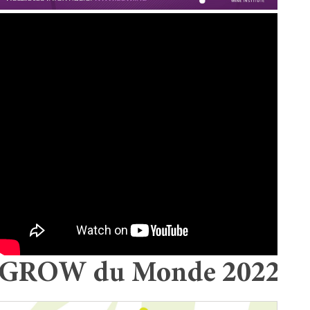
GROW du Monde 2022