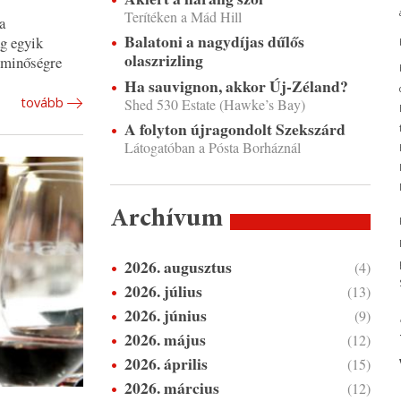
Terítéken a Mád Hill
a
Balatoni a nagydíjas dűlős
ág egyik
olaszrizling
a minőségre
Ha sauvignon, akkor Új-Zéland?
tovább
Shed 530 Estate (Hawke’s Bay)
A folyton újragondolt Szekszárd
Látogatóban a Pósta Borháznál
Archívum
2026. augusztus
(4)
2026. július
(13)
2026. június
(9)
2026. május
(12)
2026. április
(15)
2026. március
(12)