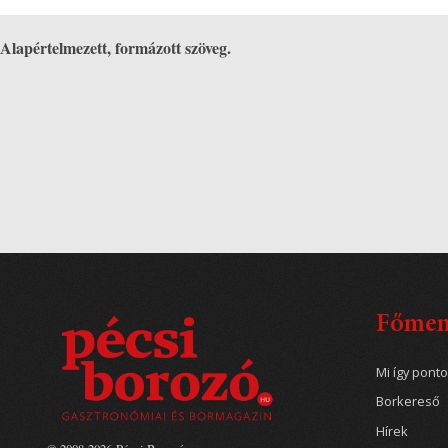
Alapértelmezett, formázott szöveg.
Főme
Mi így pont
Borkereső
Hírek