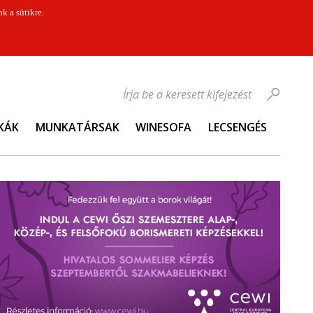
k a sütikre.
Írja be a keresett kifejezést
KÁK
MUNKATÁRSAK
WINESOFA
LECSENGÉS