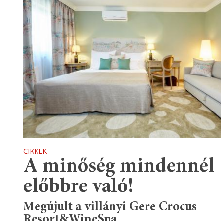
CIKKEK
A minőség mindennél
előbbre való!
Megújult a villányi Gere Crocus
Resort&WineSpa