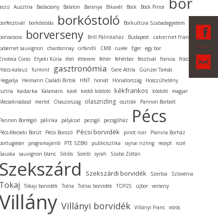
bor
aszú
Ausztria
Badacsony
Balaton
Baranya
Bikavér
Bock
Bock Pince
borkóstoló
borfesztivál
borkóstolás
Borkultúra Szabadegyetem
F
borverseny
cabernet franc
borvacsora
Brill Pálinkaház
Budapest
cabernet sauvignon
chardonnay
cirfandli
CMB
cuvée
Eger
egy bor
Ka
Enoteca Corso
Etyeki Kúria
étel
étterem
fehér
fehérbor
fesztivál
francia
fröccs
gasztronómia
fröccs-kalauz
furmint
Gere Attila
Günzer Tamás
Hegyalja
Heimann Családi Birtok
HNT
horvát
Horvátország
Hosszúhetény
kékfrankos
kadarka
Isztria
Kalamáris
kávé
keddi kóstoló
kóstoló
magyar
olaszrizling
Mecseknádasd
merlot
Olaszország
osztrák
Pannon Borbolt
Pécs
Pannon Borrégió
pálinka
pályázat
pezsgő
pezsgőház
Pécsi borvidék
Pécs-Mecseki Borút
Pécsi Borozó
pinot noir
Planina Borház
portugieser
programajánló
PTE SZBKI
publicisztika
rajnai rizling
recept
rozé
Sauska
sauvignon blanc
Siklós
Somló
syrah
Szabó Zoltán
Szekszárd
Szekszárdi borvidék
Szerbia
Szlovénia
Tokaj
Tokaji borvidék
Tolna
Tolnai borvidék
TOP25
újbor
verseny
Villány
Villányi borvidék
Villányi Franc
vörös