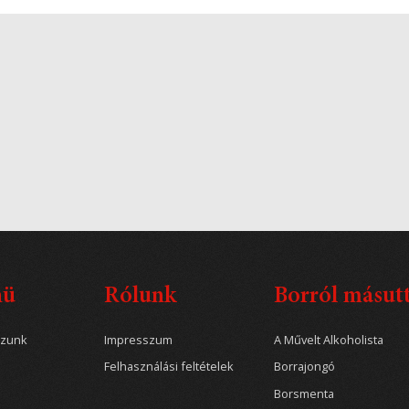
nü
Rólunk
Borról másut
ozunk
Impresszum
A Művelt Alkoholista
Felhasználási feltételek
Borrajongó
Borsmenta