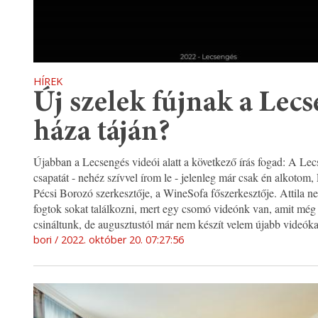
HÍREK
Új szelek fújnak a Lec
háza táján?
Újabban a Lecsengés videói alatt a következő írás fogad: A Le
csapatát - nehéz szívvel írom le - jelenleg már csak én alkotom,
Pécsi Borozó szerkesztője, a WineSofa főszerkesztője. Attila n
fogtok sokat találkozni, mert egy csomó videónk van, amit még
csináltunk, de augusztustól már nem készít velem újabb videóka
bori
2022. október 20. 07:27:56