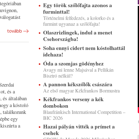
ategóriában
Egy török szőlőfajta azonos a
auvignon,
furminttal!
őválogatást
Történelmi felfedezés, a kolorko és a
furmint ugyanaz a szőlőfajta!
tovább
Olaszrizlingek, indul a menet
Csehországba!
Soha ennyi cidert nem kóstolhattál
idehaza!
Óda a szomjas gödényhez
Avagy mi lenne Majsával a Pellikán
Bisztró nélkül?
A pannon kékszőlők császára
Szerdai
Az első magyar Kékfrankos Bormustra
ot, és a
, és általában
Kékfrankos verseny a kék
hogy a kóstoló
dombokon
n, találkozunk
Blaufränkisch International Competition –
BIC 2026
képbe egy
kiszúrta a
Hazai pályán vitték a prímet a
csehek