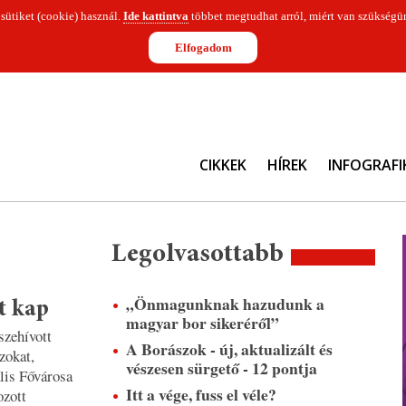
 sütiket (cookie) használ.
Ide kattintva
többet megtudhat arról, miért van szükségün
Elfogadom
CIKKEK
HÍREK
INFOGRAFI
Legolvasottabb
„Önmagunknak hazudunk a
t kap
magyar bor sikeréről”
szehívott
A Borászok - új, aktualizált és
zokat,
vészesen sürgető - 12 pontja
lis Fővárosa
Itt a vége, fuss el véle?
ozott