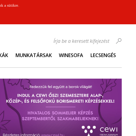
k a sütikre.
Írja be a keresett kifejezést
KÁK
MUNKATÁRSAK
WINESOFA
LECSENGÉS