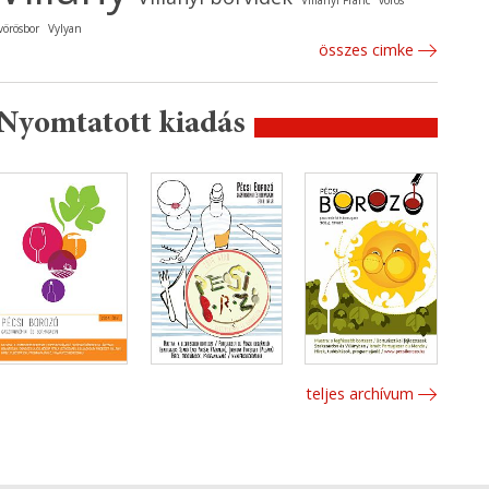
Villányi Franc
vörös
vörösbor
Vylyan
összes cimke
Nyomtatott kiadás
teljes archívum