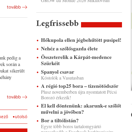
GROW du Monde 2026 Mikulovban
tovább
Legfrissebb
Hőkupola ellen jégbehűtött pusipel!
Nehéz a szőlősgazda élete
Összeterelik a Kárpát-medence
unk pedig a
Szürkéit
vek során a
ukat sikerült
Spanyol csavar
néhány
Kóstolók a Vasutasban
A régió top25 bora – tizenötödször
Plusz novemberben újra nyomtatott Pécsi
tovább
Borozó érkezik!
El kell döntenünk: akarunk-e szőlőt
művelni a jövőben?
kező
utolsó
Bor a tiltólistán?
Egyre több boros tartalomgyártó
panaszkodik a Facebook korlátozásaira