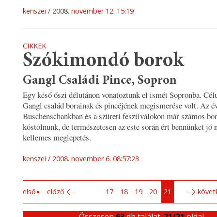
kenszei
2008. november 12. 15:19
CIKKEK
Szókimondó borok
Gangl Családi Pince, Sopron
Egy késő őszi délutánon vonatoztunk el ismét Sopronba. Cél
Gangl család borainak és pincéjének megismerése volt. Az é
Buschenschankban és a szüreti fesztiválokon már számos bor
kóstolnunk, de természetesen az este során ért bennünket jó 
kellemes meglepetés.
kenszei
2008. november 6. 08:57:23
első
előző
17
18
19
20
21
követ
Összesen
63
db találat.
21/21
oldal.