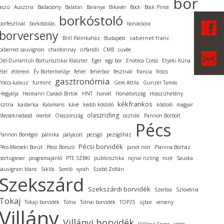
bor
aszú
Ausztria
Badacsony
Balaton
Baranya
Bikavér
Bock
Bock Pince
borkóstoló
F
borfesztivál
borkóstolás
borvacsora
borverseny
cabernet franc
Brill Pálinkaház
Budapest
cabernet sauvignon
chardonnay
cirfandli
CMB
cuvée
Ka
Dél-Dunántúli Borturisztikai Klaszter
Eger
egy bor
Enoteca Corso
Etyeki Kúria
étel
étterem
Év Bortermelője
fehér
fehérbor
fesztivál
francia
fröccs
gasztronómia
fröccs-kalauz
furmint
Gere Attila
Günzer Tamás
Hegyalja
Heimann Családi Birtok
HNT
horvát
Horvátország
Hosszúhetény
kékfrankos
kadarka
Isztria
Kalamáris
kávé
keddi kóstoló
kóstoló
magyar
olaszrizling
Mecseknádasd
merlot
Olaszország
osztrák
Pannon Borbolt
Pécs
Pannon Borrégió
pálinka
pályázat
pezsgő
pezsgőház
Pécsi borvidék
Pécs-Mecseki Borút
Pécsi Borozó
pinot noir
Planina Borház
portugieser
programajánló
PTE SZBKI
publicisztika
rajnai rizling
rozé
Sauska
sauvignon blanc
Siklós
Somló
syrah
Szabó Zoltán
Szekszárd
Szekszárdi borvidék
Szerbia
Szlovénia
Tokaj
Tokaji borvidék
Tolna
Tolnai borvidék
TOP25
újbor
verseny
Villány
Villányi borvidék