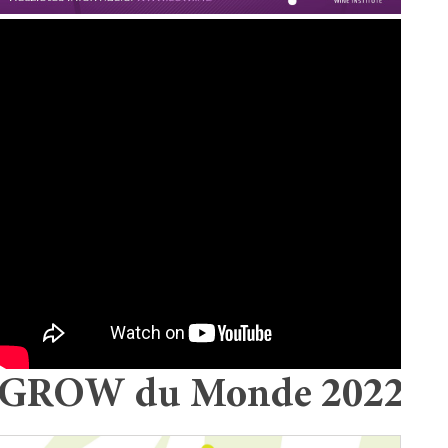
GROW du Monde 2022