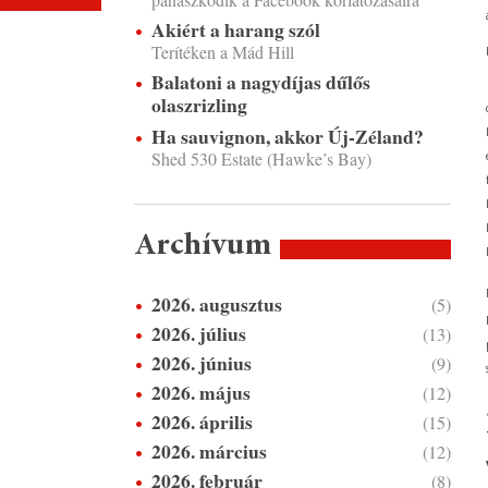
Akiért a harang szól
Terítéken a Mád Hill
Balatoni a nagydíjas dűlős
olaszrizling
Ha sauvignon, akkor Új-Zéland?
Shed 530 Estate (Hawke’s Bay)
Archívum
2026. augusztus
(5)
2026. július
(13)
2026. június
(9)
2026. május
(12)
2026. április
(15)
2026. március
(12)
2026. február
(8)