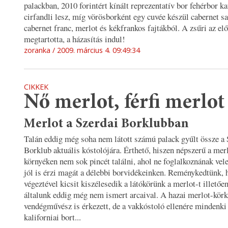
palackban, 2010 forintért kínált reprezentatív bor fehérbor k
cirfandli lesz, míg vörösborként egy cuvée készül cabernet s
cabernet franc, merlot és kékfrankos fajtákból. A zsűri az el
megtartotta, a házasítás indul!
zoranka
2009. március 4. 09:49:34
CIKKEK
Nő merlot, férfi merlot
Merlot a Szerdai Borklubban
Talán eddig még soha nem látott számú palack gyűlt össze a 
Borklub aktuális kóstolójára. Érthető, hiszen népszerű a merl
környéken nem sok pincét találni, ahol ne foglalkoznának vele
jól is érzi magát a délebbi borvidékeinken. Reménykedtünk, 
végeztével kicsit kiszélesedik a látókörünk a merlot-t illetőe
általunk eddig még nem ismert arcaival. A hazai merlot-kör
vendégművész is érkezett, de a vakkóstoló ellenére mindenki 
kaliforniai bort...