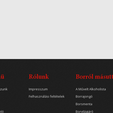
nü
Rólunk
Borról másut
ozunk
Impresszum
A Művelt Alkoholista
Felhasználási feltételek
Borrajongó
Borsmenta
nló
Borvilágjáró