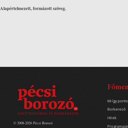
Alapértelmezett, formázott szöveg.
Főme
Mi így pont
Borkereső
Hírek
© 2008-2026 Pécsi Borozó
Programajá