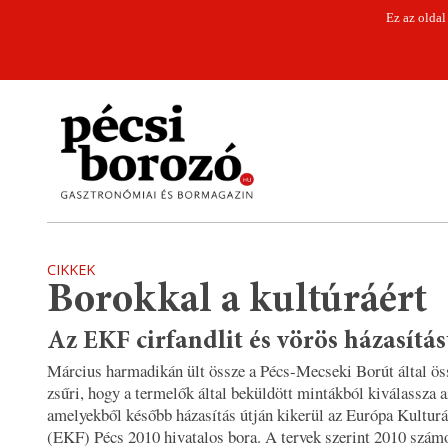
Ez az oldal
CIKKEK
Borokkal a kultúráért
Az EKF cirfandlit és vörös házasítás
Március harmadikán ült össze a Pécs-Mecseki Borút által ös
zsűri, hogy a termelők által beküldött mintákból kiválassza a
amelyekből később házasítás útján kikerül az Európa Kulturá
(EKF) Pécs 2010 hivatalos bora. A tervek szerint 2010 szám