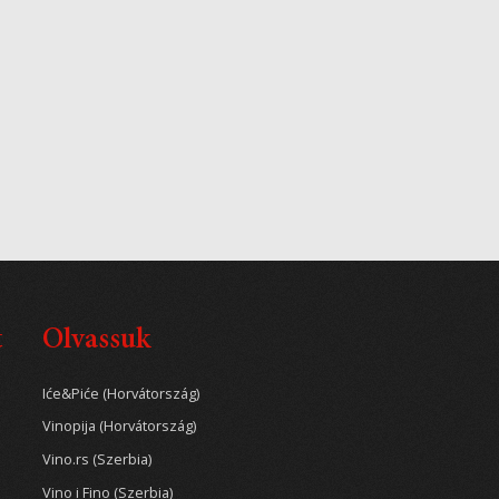
t
Olvassuk
Iće&Piće (Horvátország)
Vinopija (Horvátország)
Vino.rs (Szerbia)
Vino i Fino (Szerbia)