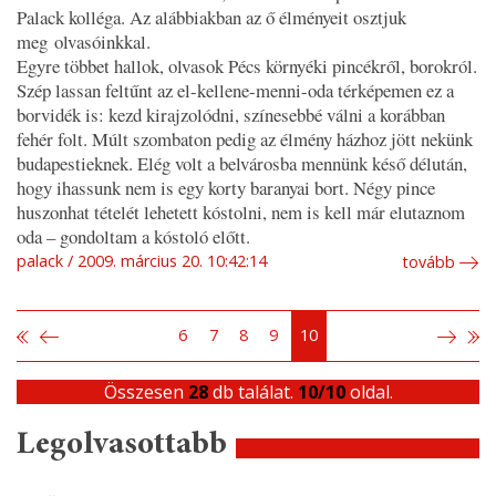
Palack kolléga. Az alábbiakban az ő élményeit osztjuk
meg olvasóinkkal.
Egyre többet hallok, olvasok Pécs környéki pincékről, borokról.
Szép lassan feltűnt az
el-kellene-menni-oda
térképemen ez a
borvidék is: kezd kirajzolódni, színesebbé válni a korábban
fehér folt. Múlt szombaton pedig az élmény házhoz jött nekünk
budapestieknek. Elég volt a belvárosba mennünk késő délután,
hogy ihassunk nem is egy korty baranyai bort. Négy pince
huszonhat tételét lehetett kóstolni, nem is kell már elutaznom
oda – gondoltam a kóstoló előtt.
palack
2009. március 20. 10:42:14
tovább
6
7
8
9
10
Összesen
28
db találat.
10/10
oldal.
Legolvasottabb