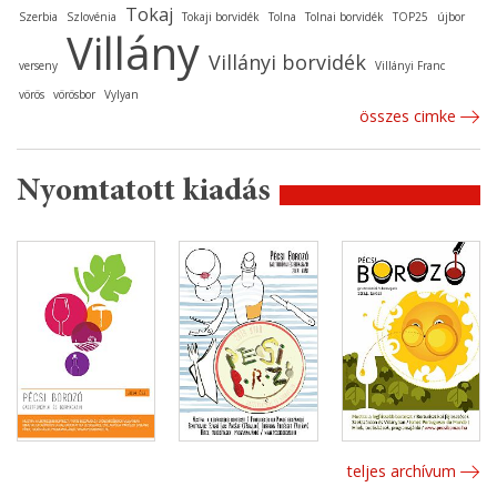
Tokaj
Szerbia
Szlovénia
Tokaji borvidék
Tolna
Tolnai borvidék
TOP25
újbor
Villány
Villányi borvidék
verseny
Villányi Franc
vörös
vörösbor
Vylyan
összes cimke
Nyomtatott kiadás
teljes archívum