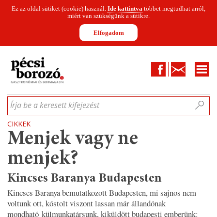
Ez az oldal sütiket (cookie) használ.
Ide kattintva
többet megtudhat arról,
miért van szükségünk a sütikre.
Elfogadom
Facebook
Kapcsolat
CIKKEK
HÍREK
INFOGRAFIKÁK
MUNKATÁRSAK
WINESOFA
LE
Írja be a keresett kifejezést
CIKKEK
Menjek vagy ne
menjek?
Kincses Baranya Budapesten
Kincses Baranya bemutatkozott Budapesten, mi sajnos nem
voltunk ott, kóstolt viszont lassan már állandónak
mondható külmunkatársunk, kiküldött budapesti emberünk: