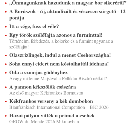
„Önmagunknak hazudunk a magyar bor sikeréről”
A Borászok - új, aktualizált és vészesen sürgető - 12
pontja
Itt a vége, fuss el véle?
Egy török szőlőfajta azonos a furminttal!
Történelmi felfedezés, a kolorko és a furmint ugyanaz a
szőlőfajta!
Olaszrizlingek, indul a menet Csehországba!
Soha ennyi cidert nem kóstolhattál idehaza!
Óda a szomjas gödényhez
Avagy mi lenne Majsával a Pellikán Bisztró nélkül?
A pannon kékszőlők császára
Az első magyar Kékfrankos Bormustra
Kékfrankos verseny a kék dombokon
Blaufränkisch International Competition – BIC 2026
Hazai pályán vitték a prímet a csehek
GROW du Monde 2026 Mikulovban