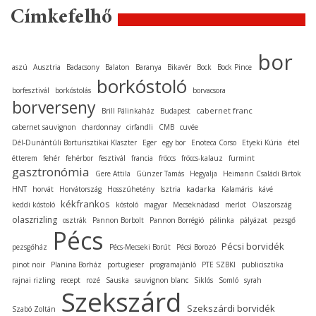
Címkefelhő
bor
aszú
Ausztria
Badacsony
Balaton
Baranya
Bikavér
Bock
Bock Pince
borkóstoló
borfesztivál
borkóstolás
borvacsora
borverseny
cabernet franc
Brill Pálinkaház
Budapest
cabernet sauvignon
chardonnay
cirfandli
CMB
cuvée
Dél-Dunántúli Borturisztikai Klaszter
Eger
egy bor
Enoteca Corso
Etyeki Kúria
étel
étterem
fehér
fehérbor
fesztivál
francia
fröccs
fröccs-kalauz
furmint
gasztronómia
Gere Attila
Günzer Tamás
Hegyalja
Heimann Családi Birtok
kadarka
HNT
horvát
Horvátország
Hosszúhetény
Isztria
Kalamáris
kávé
kékfrankos
keddi kóstoló
kóstoló
magyar
Mecseknádasd
merlot
Olaszország
olaszrizling
osztrák
Pannon Borbolt
Pannon Borrégió
pálinka
pályázat
pezsgő
Pécs
Pécsi borvidék
pezsgőház
Pécs-Mecseki Borút
Pécsi Borozó
pinot noir
Planina Borház
portugieser
programajánló
PTE SZBKI
publicisztika
rajnai rizling
recept
rozé
Sauska
sauvignon blanc
Siklós
Somló
syrah
Szekszárd
Szekszárdi borvidék
Szabó Zoltán