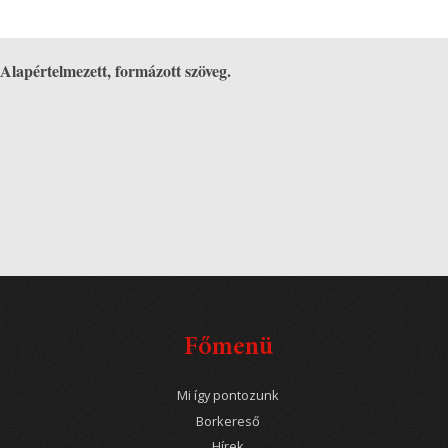
Alapértelmezett, formázott szöveg.
Főmenü
Mi így pontozunk
Borkereső
Hírek