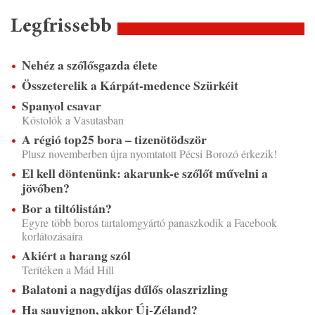
Legfrissebb
Nehéz a szőlősgazda élete
Összeterelik a Kárpát-medence Szürkéit
Spanyol csavar
Kóstolók a Vasutasban
A régió top25 bora – tizenötödször
Plusz novemberben újra nyomtatott Pécsi Borozó érkezik!
El kell döntenünk: akarunk-e szőlőt művelni a
jövőben?
Bor a tiltólistán?
Egyre több boros tartalomgyártó panaszkodik a Facebook
korlátozásaira
Akiért a harang szól
Terítéken a Mád Hill
Balatoni a nagydíjas dűlős olaszrizling
Ha sauvignon, akkor Új-Zéland?