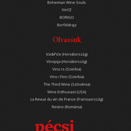
Bohemian Wine Souls
VinCE
BORIGO
Borföldrajz
Olvassuk
Iće&Piće (Horvátország)
Vinopija (Horvátország)
Vino.rs (Szerbia)
Vino i Fino (Szerbia)
The Third Wine (Szlovénia)
Wine Enthusiast (USA)
La Revue du vin de France (Franciaország)
Revino (Románia)