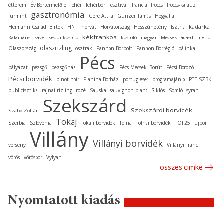
étterem
Év Bortermelője
fehér
fehérbor
fesztivál
francia
fröccs
fröccs-kalauz
gasztronómia
furmint
Gere Attila
Günzer Tamás
Hegyalja
kadarka
Heimann Családi Birtok
HNT
horvát
Horvátország
Hosszúhetény
Isztria
kékfrankos
Kalamáris
kávé
keddi kóstoló
kóstoló
magyar
Mecseknádasd
merlot
olaszrizling
Olaszország
osztrák
Pannon Borbolt
Pannon Borrégió
pálinka
Pécs
pályázat
pezsgő
pezsgőház
Pécs-Mecseki Borút
Pécsi Borozó
Pécsi borvidék
pinot noir
Planina Borház
portugieser
programajánló
PTE SZBKI
publicisztika
rajnai rizling
rozé
Sauska
sauvignon blanc
Siklós
Somló
syrah
Szekszárd
Szekszárdi borvidék
Szabó Zoltán
Tokaj
Szerbia
Szlovénia
Tokaji borvidék
Tolna
Tolnai borvidék
TOP25
újbor
Villány
Villányi borvidék
verseny
Villányi Franc
vörös
vörösbor
Vylyan
összes cimke
Nyomtatott kiadás