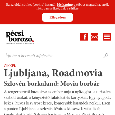
Ez az oldal sütiket (cookie) használ.
Ide kattintva
többet megtudhat arról,
miért van szükségünk a sütikre.
Elfogadom
Facebook
Kapcsolat
CIKKEK
HÍREK
INFOGRAFIKÁK
MUNKATÁRSAK
WINESOFA
LE
Írja be a keresett kifejezést
CIKKEK
Ljubljana, Roadmovia
Szlovén borkaland: Movia borbár
A tengerpartról hazatérve az ember unja a nyüzsgést, a turistára
szabott árakat, a kényeztető falatokat és kortyokat. Egy nyugodt,
békés, hűvös kisvárost keres, komolyabb kalandok nélkül. Ezen
a ponton Ljubljana, a szlovén főváros kicseszik vele, és új
izgalmakat kínál. Szlovén borászat, a Movia a Pécsi Borozó