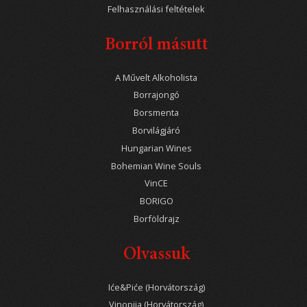
Felhasználási feltételek
Borról másutt
A Művelt Alkoholista
Borrajongó
Borsmenta
Borvilágjáró
Hungarian Wines
Bohemian Wine Souls
VinCE
BORIGO
Borföldrajz
Olvassuk
Iće&Piće (Horvátország)
Vinopija (Horvátország)