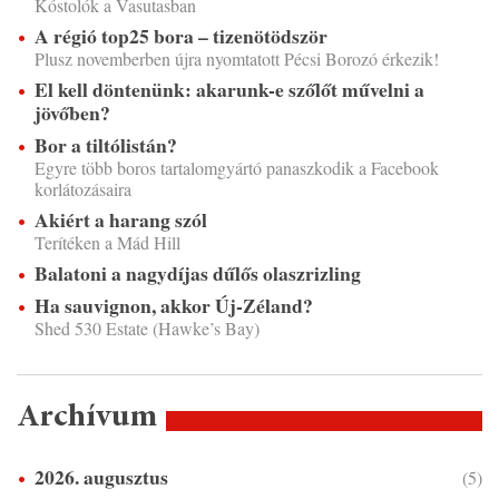
Kóstolók a Vasutasban
A régió top25 bora – tizenötödször
Plusz novemberben újra nyomtatott Pécsi Borozó érkezik!
El kell döntenünk: akarunk-e szőlőt művelni a
jövőben?
Bor a tiltólistán?
Egyre több boros tartalomgyártó panaszkodik a Facebook
korlátozásaira
Akiért a harang szól
Terítéken a Mád Hill
Balatoni a nagydíjas dűlős olaszrizling
Ha sauvignon, akkor Új-Zéland?
Shed 530 Estate (Hawke’s Bay)
Archívum
2026. augusztus
(5)