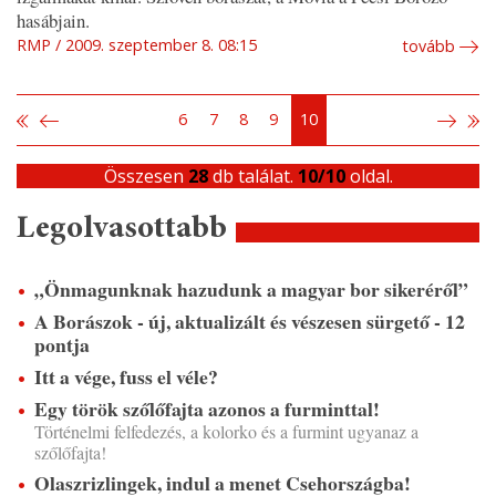
hasábjain.
RMP
2009. szeptember 8. 08:15
tovább
6
7
8
9
10
Összesen
28
db találat.
10/10
oldal.
Legolvasottabb
„Önmagunknak hazudunk a magyar bor sikeréről”
A Borászok - új, aktualizált és vészesen sürgető - 12
pontja
Itt a vége, fuss el véle?
Egy török szőlőfajta azonos a furminttal!
Történelmi felfedezés, a kolorko és a furmint ugyanaz a
szőlőfajta!
Olaszrizlingek, indul a menet Csehországba!