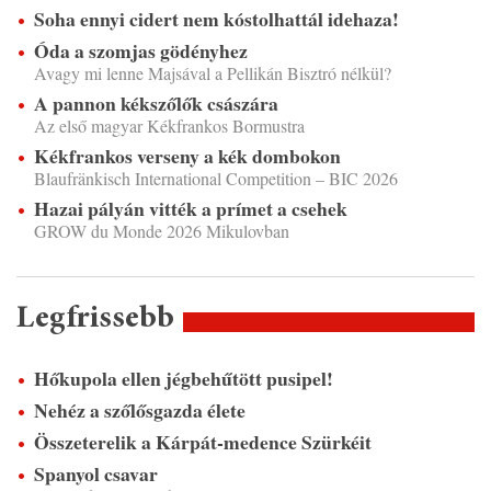
Soha ennyi cidert nem kóstolhattál idehaza!
Óda a szomjas gödényhez
Avagy mi lenne Majsával a Pellikán Bisztró nélkül?
A pannon kékszőlők császára
Az első magyar Kékfrankos Bormustra
Kékfrankos verseny a kék dombokon
Blaufränkisch International Competition – BIC 2026
Hazai pályán vitték a prímet a csehek
GROW du Monde 2026 Mikulovban
Legfrissebb
Hőkupola ellen jégbehűtött pusipel!
Nehéz a szőlősgazda élete
Összeterelik a Kárpát-medence Szürkéit
Spanyol csavar