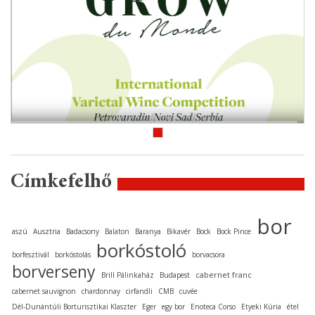
Címkefelhő
bor
aszú
Ausztria
Badacsony
Balaton
Baranya
Bikavér
Bock
Bock Pince
borkóstoló
borfesztivál
borkóstolás
borvacsora
borverseny
cabernet franc
Brill Pálinkaház
Budapest
cabernet sauvignon
chardonnay
cirfandli
CMB
cuvée
Dél-Dunántúli Borturisztikai Klaszter
Eger
egy bor
Enoteca Corso
Etyeki Kúria
étel