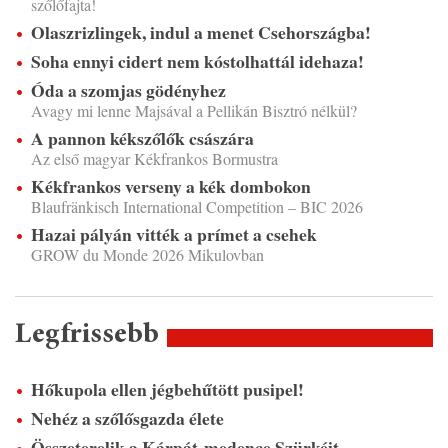
szőlőfajta!
Olaszrizlingek, indul a menet Csehországba!
Soha ennyi cidert nem kóstolhattál idehaza!
Óda a szomjas gödényhez
Avagy mi lenne Majsával a Pellikán Bisztró nélkül?
A pannon kékszőlők császára
Az első magyar Kékfrankos Bormustra
Kékfrankos verseny a kék dombokon
Blaufränkisch International Competition – BIC 2026
Hazai pályán vitték a prímet a csehek
GROW du Monde 2026 Mikulovban
Legfrissebb
Hőkupola ellen jégbehűtött pusipel!
Nehéz a szőlősgazda élete
Összeterelik a Kárpát-medence Szürkéit