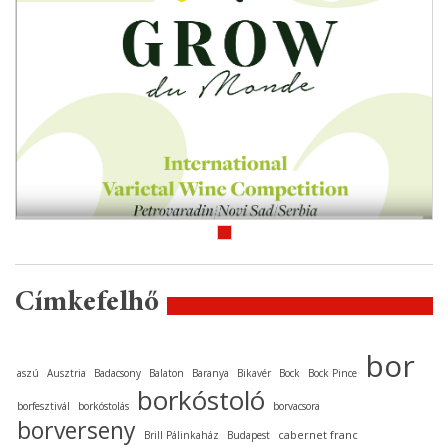
Címkefelhő
bor
aszú
Ausztria
Badacsony
Balaton
Baranya
Bikavér
Bock
Bock Pince
borkóstoló
borfesztivál
borkóstolás
borvacsora
borverseny
cabernet franc
Brill Pálinkaház
Budapest