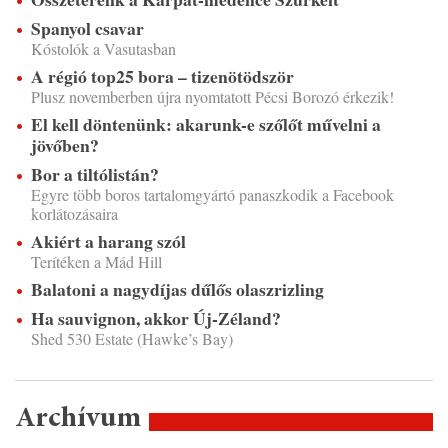
Spanyol csavar
Kóstolók a Vasutasban
A régió top25 bora – tizenötödször
Plusz novemberben újra nyomtatott Pécsi Borozó érkezik!
El kell döntenünk: akarunk-e szőlőt művelni a
jövőben?
Bor a tiltólistán?
Egyre több boros tartalomgyártó panaszkodik a Facebook
korlátozásaira
Akiért a harang szól
Terítéken a Mád Hill
Balatoni a nagydíjas dűlős olaszrizling
Ha sauvignon, akkor Új-Zéland?
Shed 530 Estate (Hawke’s Bay)
Archívum