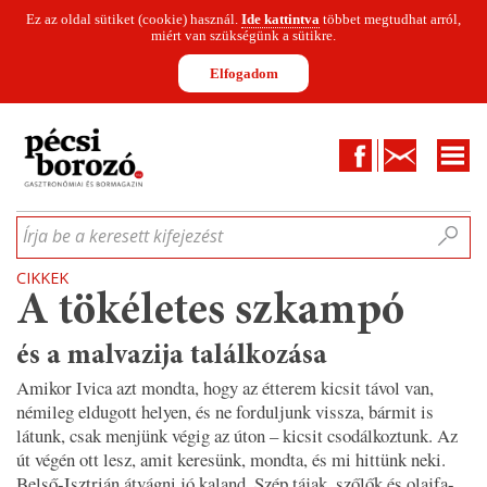
Ez az oldal sütiket (cookie) használ.
Ide kattintva
többet megtudhat arról,
miért van szükségünk a sütikre.
Elfogadom
Facebook
Kapcsolat
CIKKEK
HÍREK
INFOGRAFIKÁK
MUNKATÁRSAK
WINESOFA
LE
Írja be a keresett kifejezést
CIKKEK
A tökéletes szkampó
és a malvazija találkozása
Amikor Ivica azt mondta, hogy az étterem kicsit távol van,
némileg eldugott helyen, és ne forduljunk vissza, bármit is
látunk, csak menjünk végig az úton – kicsit csodálkoztunk. Az
út végén ott lesz, amit keresünk, mondta, és mi hittünk neki.
Belső-Isztrián átvágni jó kaland. Szép tájak, szőlők és olajfa-