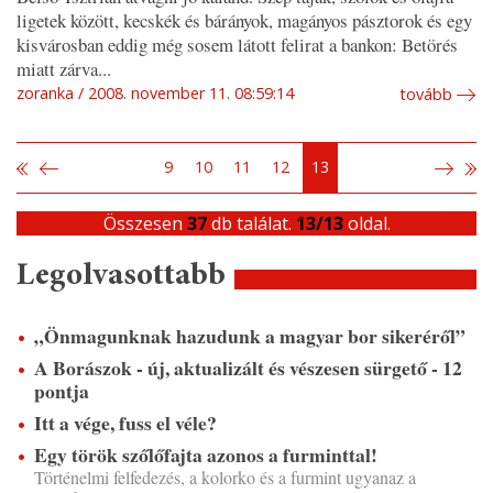
ligetek között, kecskék és bárányok, magányos pásztorok és egy
kisvárosban eddig még sosem látott felirat a bankon: Betörés
miatt zárva...
zoranka
2008. november 11. 08:59:14
tovább
9
10
11
12
13
Összesen
37
db találat.
13/13
oldal.
Legolvasottabb
„Önmagunknak hazudunk a magyar bor sikeréről”
A Borászok - új, aktualizált és vészesen sürgető - 12
pontja
Itt a vége, fuss el véle?
Egy török szőlőfajta azonos a furminttal!
Történelmi felfedezés, a kolorko és a furmint ugyanaz a