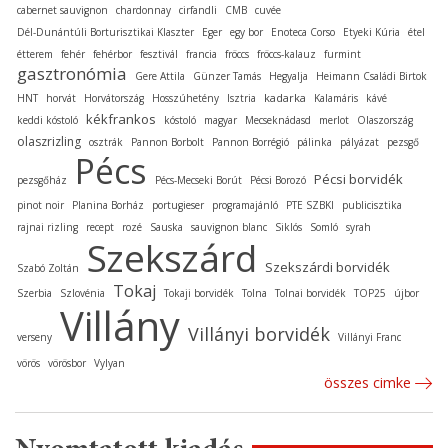
cabernet sauvignon
chardonnay
cirfandli
CMB
cuvée
Dél-Dunántúli Borturisztikai Klaszter
Eger
egy bor
Enoteca Corso
Etyeki Kúria
étel
étterem
fehér
fehérbor
fesztivál
francia
fröccs
fröccs-kalauz
furmint
gasztronómia
Gere Attila
Günzer Tamás
Hegyalja
Heimann Családi Birtok
kadarka
HNT
horvát
Horvátország
Hosszúhetény
Isztria
Kalamáris
kávé
kékfrankos
keddi kóstoló
kóstoló
magyar
Mecseknádasd
merlot
Olaszország
olaszrizling
osztrák
Pannon Borbolt
Pannon Borrégió
pálinka
pályázat
pezsgő
Pécs
Pécsi borvidék
pezsgőház
Pécs-Mecseki Borút
Pécsi Borozó
pinot noir
Planina Borház
portugieser
programajánló
PTE SZBKI
publicisztika
rajnai rizling
recept
rozé
Sauska
sauvignon blanc
Siklós
Somló
syrah
Szekszárd
Szekszárdi borvidék
Szabó Zoltán
Tokaj
Szerbia
Szlovénia
Tokaji borvidék
Tolna
Tolnai borvidék
TOP25
újbor
Villány
Villányi borvidék
verseny
Villányi Franc
vörös
vörösbor
Vylyan
összes cimke