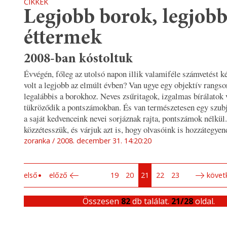
CIKKEK
Legjobb borok, legjob
éttermek
2008-ban kóstoltuk
Évvégén, főleg az utolsó napon illik valamiféle számvetést ké
volt a legjobb az elmúlt évben? Van ugye egy objektív rangso
legalábbis a borokhoz. Neves zsűritagok, izgalmas bírálatok
tükröződik a pontszámokban. És van természetesen egy szubje
a saját kedvenceink nevei sorjáznak rajta, pontszámok nélkül
közzétesszük, és várjuk azt is, hogy olvasóink is hozzátegyen
zoranka
2008. december 31. 14:20:20
első
előző
19
20
21
22
23
követ
Összesen
82
db találat.
21/28
oldal.