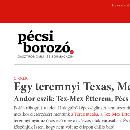
Ez az oldal
CIKKEK
Egy teremnyi Texas, M
Andor eszik: Tex-Mex Étterem, Pécs
Pofán röhögtük a telet. Hidegtűrő képességünket nem tesztel
mexikói életérzésért mentünk
a Teréz utcába, a Tex-Mex Étt
teremnyi nyár az ónos eső meg a csúszós utak városában. És 
köszönjük Isten, hogy nem volt az étlapon chilis bab!