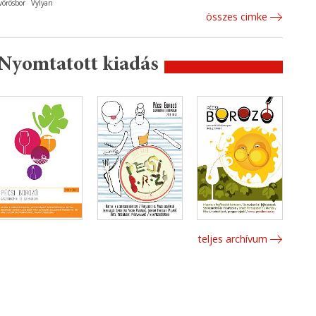
vörösbor
Vylyan
összes cimke
Nyomtatott kiadás
teljes archívum