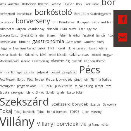
bor
aszú
Ausztria
Badacsony
Balaton
Baranya
Bikavér
Bock
Bock Pince
borkóstoló
borfesztivál
borkóstolás
Borkultúra Szabadegyetem
F
borverseny
cabernet franc
borvacsora
Brill Pálinkaház
Budapest
cabernet sauvignon
chardonnay
cirfandli
CMB
cuvée
Eger
egy bor
Ka
Enoteca Corso
Etyeki Kúria
étel
étterem
fehér
fehérbor
fesztivál
francia
fröccs
gasztronómia
fröccs-kalauz
furmint
Gere Attila
Günzer Tamás
Hegyalja
Heimann Családi Birtok
HNT
horvát
Horvátország
Hosszúhetény
kékfrankos
kadarka
Isztria
Kalamáris
kávé
keddi kóstoló
kóstoló
magyar
olaszrizling
Mecseknádasd
merlot
Olaszország
osztrák
Pannon Borbolt
Pécs
Pannon Borrégió
pálinka
pályázat
pezsgő
pezsgőház
Pécsi borvidék
Pécs-Mecseki Borút
Pécsi Borozó
pinot noir
Planina Borház
portugieser
programajánló
PTE SZBKI
publicisztika
rajnai rizling
recept
rozé
Sauska
sauvignon blanc
Siklós
Somló
syrah
Szabó Zoltán
Szekszárd
Szekszárdi borvidék
Szerbia
Szlovénia
Tokaj
Tokaji borvidék
Tolna
Tolnai borvidék
TOP25
újbor
verseny
Villány
Villányi borvidék
Villányi Franc
vörös