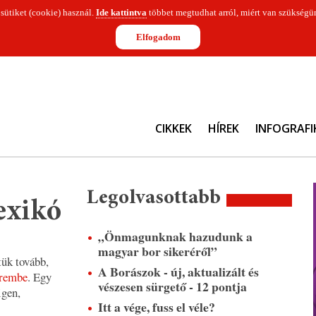
 sütiket (cookie) használ.
Ide kattintva
többet megtudhat arról, miért van szükségün
Elfogadom
CIKKEK
HÍREK
INFOGRAFI
Legolvasottabb
exikó
„Önmagunknak hazudunk a
magyar bor sikeréről”
tük tovább,
A Borászok - új, aktualizált és
erembe
. Egy
vészesen sürgető - 12 pontja
igen,
Itt a vége, fuss el véle?