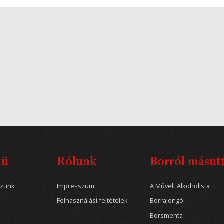
nü
Rólunk
Borról másut
ozunk
Impresszum
A Művelt Alkoholista
Felhasználási feltételek
Borrajongó
Borsmenta