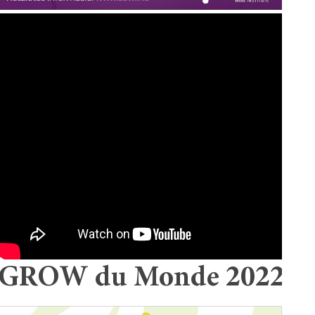
GROW du Monde 2022