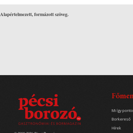
Alapértelmezett, formázott szöveg.
Főme
Mi így pont
Borkereső
Hírek