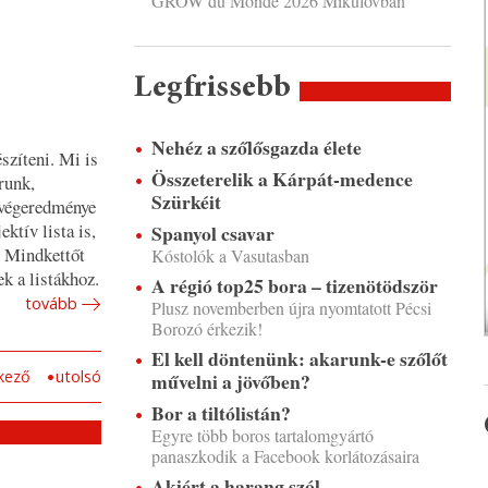
GROW du Monde 2026 Mikulovban
b
Legfrissebb
Nehéz a szőlősgazda élete
szíteni. Mi is
Összeterelik a Kárpát-medence
runk,
Szürkéit
 végeredménye
ktív lista is,
Spanyol csavar
. Mindkettőt
Kóstolók a Vasutasban
ek a listákhoz.
A régió top25 bora – tizenötödször
tovább
Plusz novemberben újra nyomtatott Pécsi
Borozó érkezik!
El kell döntenünk: akarunk-e szőlőt
kező
utolsó
művelni a jövőben?
Bor a tiltólistán?
Egyre több boros tartalomgyártó
panaszkodik a Facebook korlátozásaira
Akiért a harang szól