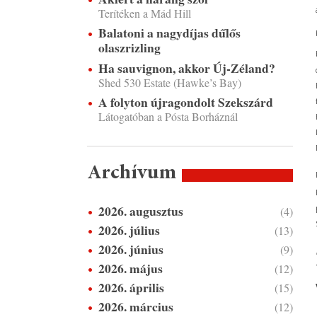
Terítéken a Mád Hill
Balatoni a nagydíjas dűlős
olaszrizling
Ha sauvignon, akkor Új-Zéland?
Shed 530 Estate (Hawke’s Bay)
A folyton újragondolt Szekszárd
Látogatóban a Pósta Borháznál
Archívum
2026. augusztus
(4)
2026. július
(13)
2026. június
(9)
2026. május
(12)
2026. április
(15)
2026. március
(12)