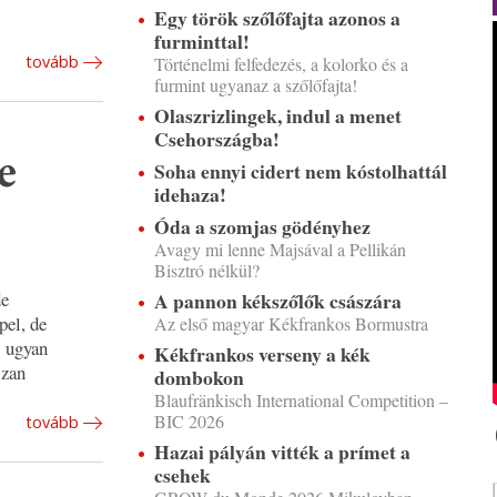
Egy török szőlőfajta azonos a
furminttal!
tovább
Történelmi felfedezés, a kolorko és a
furmint ugyanaz a szőlőfajta!
Olaszrizlingek, indul a menet
Csehországba!
e
Soha ennyi cidert nem kóstolhattál
idehaza!
Óda a szomjas gödényhez
Avagy mi lenne Majsával a Pellikán
Bisztró nélkül?
de
A pannon kékszőlők császára
pel, de
Az első magyar Kékfrankos Bormustra
s ugyan
Kékfrankos verseny a kék
szan
dombokon
Blaufränkisch International Competition –
BIC 2026
tovább
Hazai pályán vitték a prímet a
csehek