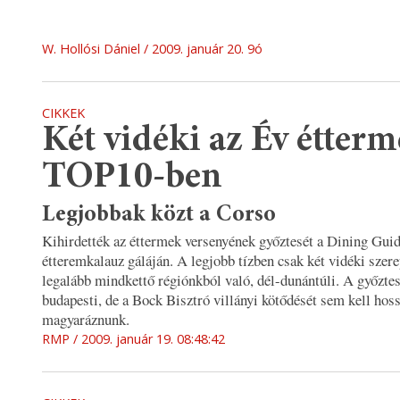
W. Hollósi Dániel
2009. január 20. 9ó
CIKKEK
Két vidéki az Év étterm
TOP10-ben
Legjobbak közt a Corso
Kihirdették az éttermek versenyének győztesét a Dining Gui
étteremkalauz gáláján. A legjobb tízben csak két vidéki szere
legalább mindkettő régiónkból való, dél-dunántúli. A győzte
budapesti, de a Bock Bisztró villányi kötődését sem kell hos
magyaráznunk.
RMP
2009. január 19. 08:48:42