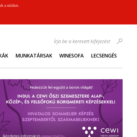
k a sütikre.
Írja be a keresett kifejezést
KÁK
MUNKATÁRSAK
WINESOFA
LECSENGÉS