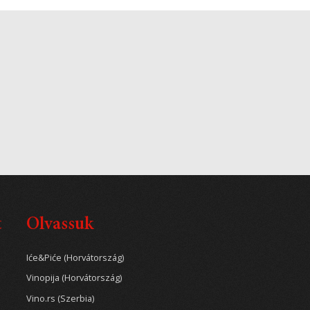
t
Olvassuk
Iće&Piće (Horvátország)
Vinopija (Horvátország)
Vino.rs (Szerbia)