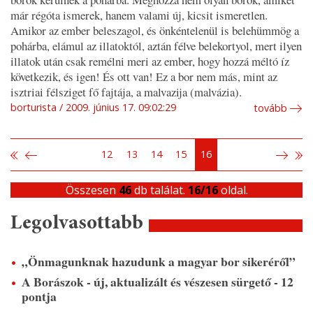
már régóta ismerek, hanem valami új, kicsit ismeretlen.
Amikor az ember beleszagol, és önkéntelenül is belehümmög a
pohárba, elámul az illatoktól, aztán félve belekortyol, mert ilyen
illatok után csak remélni meri az ember, hogy hozzá méltó íz
következik, és igen! És ott van! Ez a bor nem más, mint az
isztriai félsziget fő fajtája, a malvazija (malvázia).
borturista
2009. június 17. 09:02:29
tovább
12
13
14
15
16
Összesen
46
db találat.
16/16
oldal.
Legolvasottabb
„Önmagunknak hazudunk a magyar bor sikeréről”
A Borászok - új, aktualizált és vészesen sürgető - 12
pontja