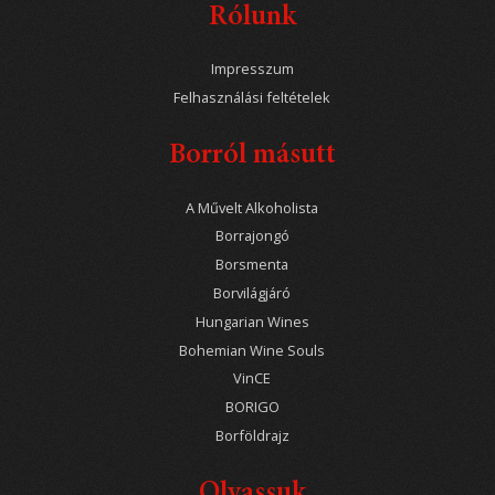
Rólunk
Impresszum
Felhasználási feltételek
Borról másutt
A Művelt Alkoholista
Borrajongó
Borsmenta
Borvilágjáró
Hungarian Wines
Bohemian Wine Souls
VinCE
BORIGO
Borföldrajz
Olvassuk