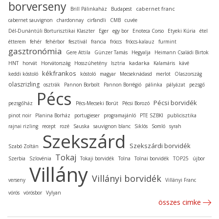
borverseny
cabernet franc
Brill Pálinkaház
Budapest
cabernet sauvignon
chardonnay
cirfandli
CMB
cuvée
Dél-Dunántúli Borturisztikai Klaszter
Eger
egy bor
Enoteca Corso
Etyeki Kúria
étel
étterem
fehér
fehérbor
fesztivál
francia
fröccs
fröccs-kalauz
furmint
gasztronómia
Gere Attila
Günzer Tamás
Hegyalja
Heimann Családi Birtok
kadarka
HNT
horvát
Horvátország
Hosszúhetény
Isztria
Kalamáris
kávé
kékfrankos
keddi kóstoló
kóstoló
magyar
Mecseknádasd
merlot
Olaszország
olaszrizling
osztrák
Pannon Borbolt
Pannon Borrégió
pálinka
pályázat
pezsgő
Pécs
Pécsi borvidék
pezsgőház
Pécs-Mecseki Borút
Pécsi Borozó
pinot noir
Planina Borház
portugieser
programajánló
PTE SZBKI
publicisztika
rajnai rizling
recept
rozé
Sauska
sauvignon blanc
Siklós
Somló
syrah
Szekszárd
Szekszárdi borvidék
Szabó Zoltán
Tokaj
Szerbia
Szlovénia
Tokaji borvidék
Tolna
Tolnai borvidék
TOP25
újbor
Villány
Villányi borvidék
verseny
Villányi Franc
vörös
vörösbor
Vylyan
összes cimke