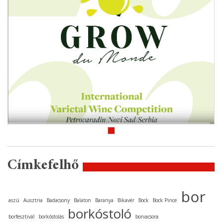
Címkefelhő
bor
aszú
Ausztria
Badacsony
Balaton
Baranya
Bikavér
Bock
Bock Pince
borkóstoló
borfesztivál
borkóstolás
borvacsora