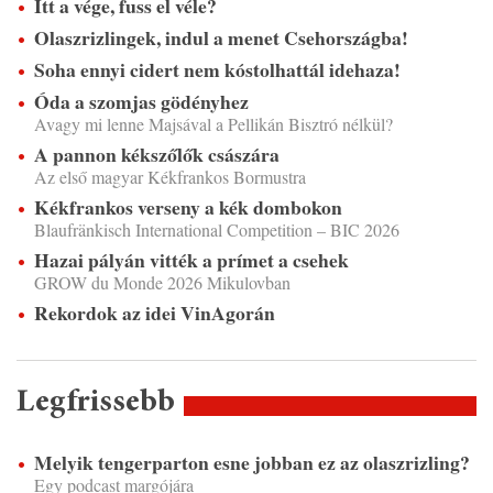
Itt a vége, fuss el véle?
Olaszrizlingek, indul a menet Csehországba!
Soha ennyi cidert nem kóstolhattál idehaza!
Óda a szomjas gödényhez
Avagy mi lenne Majsával a Pellikán Bisztró nélkül?
A pannon kékszőlők császára
Az első magyar Kékfrankos Bormustra
Kékfrankos verseny a kék dombokon
Blaufränkisch International Competition – BIC 2026
Hazai pályán vitték a prímet a csehek
GROW du Monde 2026 Mikulovban
Rekordok az idei VinAgorán
Legfrissebb
Melyik tengerparton esne jobban ez az olaszrizling?
Egy podcast margójára