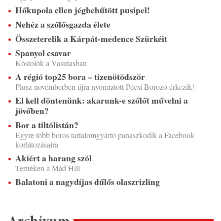
Hőkupola ellen jégbehűtött pusipel!
Nehéz a szőlősgazda élete
Összeterelik a Kárpát-medence Szürkéit
Spanyol csavar
Kóstolók a Vasutasban
A régió top25 bora – tizenötödször
Plusz novemberben újra nyomtatott Pécsi Borozó érkezik!
El kell döntenünk: akarunk-e szőlőt művelni a
jövőben?
Bor a tiltólistán?
Egyre több boros tartalomgyártó panaszkodik a Facebook
korlátozásaira
Akiért a harang szól
Terítéken a Mád Hill
Balatoni a nagydíjas dűlős olaszrizling