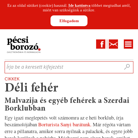
Ez az oldal sütiket (cookie) használ.
Ide kattintva
többet megtudhat arról,
miért van szükségünk a sütikre.
Elfogadom
Facebook
Kapcsolat
CIKKEK
HÍREK
INFOGRAFIKÁK
MUNKATÁRSAK
WINESOFA
LE
Írja be a keresett kifejezést
CIKKEK
Déli fehér
Malvazija és egyéb fehérek a Szerdai
Borklubban
Egy igazi meglepetés volt számomra az e heti borklub, írja
beszámolójában
Borturista Sanyi barátunk.
Már régóta vártam
erre a pillanatra, amikor sorra nyílnak a palackok, és egyre jobb
borok kerülnek a pohárba. Méghozzá nem olyan borok, amiket