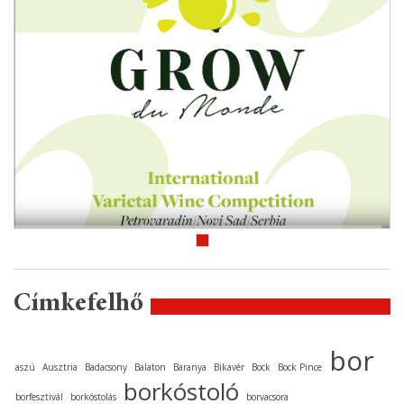
Címkefelhő
bor
aszú
Ausztria
Badacsony
Balaton
Baranya
Bikavér
Bock
Bock Pince
borkóstoló
borfesztivál
borkóstolás
borvacsora