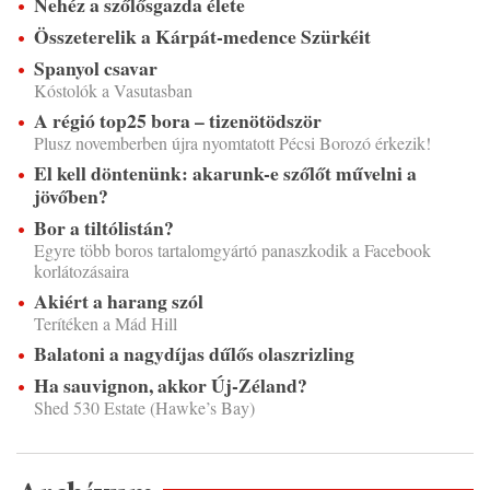
Nehéz a szőlősgazda élete
Összeterelik a Kárpát-medence Szürkéit
Spanyol csavar
Kóstolók a Vasutasban
A régió top25 bora – tizenötödször
Plusz novemberben újra nyomtatott Pécsi Borozó érkezik!
El kell döntenünk: akarunk-e szőlőt művelni a
jövőben?
Bor a tiltólistán?
Egyre több boros tartalomgyártó panaszkodik a Facebook
korlátozásaira
Akiért a harang szól
Terítéken a Mád Hill
Balatoni a nagydíjas dűlős olaszrizling
Ha sauvignon, akkor Új-Zéland?
Shed 530 Estate (Hawke’s Bay)