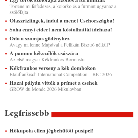
Történelmi felfedezés, a kolorko és a furmint ugyanaz a
szőlőfajta!
Olaszrizlingek, indul a menet Csehországba!
Soha ennyi cidert nem kóstolhattál idehaza!
Óda a szomjas gödényhez
Avagy mi lenne Majsával a Pellikán Bisztró nélkül?
A pannon kékszőlők császára
Az első magyar Kékfrankos Bormustra
Kékfrankos verseny a kék dombokon
Blaufränkisch International Competition – BIC 2026
Hazai pályán vitték a prímet a csehek
GROW du Monde 2026 Mikulovban
Legfrissebb
Hőkupola ellen jégbehűtött pusipel!