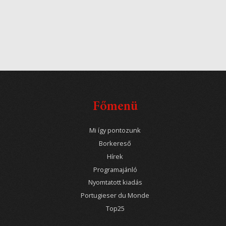
Főmenü
Mi így pontozunk
Borkereső
Hírek
Programajánló
Nyomtatott kiadás
Portugieser du Monde
Top25