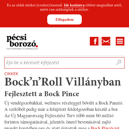
Ez az oldal sütiket (cookie) használ.
Ide kattintva
többet megtudhat arról,
miért van szükségünk a sütikre.
Elfogadom
Facebook
Kapcsolat
CIKKEK
HÍREK
INFOGRAFIKÁK
MUNKATÁRSAK
WINESOFA
LE
Írja be a keresett kifejezést
CIKKEK
Bock’n’Roll Villányban
Fejlesztett a Bock Pince
Új vendégszobákkal, wellness részleggel bővült a Bock Panzió.
A szőlőből pedig már a felújított feldolgozóban készül a bor.
Az Új Magyarország Fejlesztési Terv több mint 60 millió
forintos támogatásával, jelentős önerő bevonásával zajló
projekt keretében egy év alatt újították meg a
Bock Pincészet