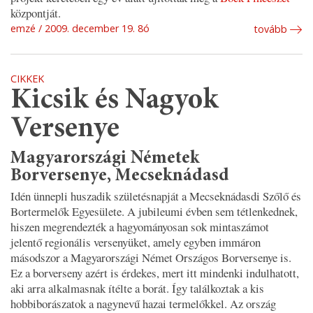
központját.
emzé
2009. december 19. 8ó
tovább
CIKKEK
Kicsik és Nagyok
Versenye
Magyarországi Németek
Borversenye, Mecseknádasd
Idén ünnepli huszadik születésnapját a Mecseknádasdi Szőlő és
Bortermelők Egyesülete. A jubileumi évben sem tétlenkednek,
hiszen megrendezték a hagyományosan sok mintaszámot
jelentő regionális versenyüket, amely egyben immáron
másodszor a Magyarországi Német Országos Borversenye is.
Ez a borverseny azért is érdekes, mert itt mindenki indulhatott,
aki arra alkalmasnak ítélte a borát. Így találkoztak a kis
hobbiborászatok a nagynevű hazai termelőkkel. Az ország