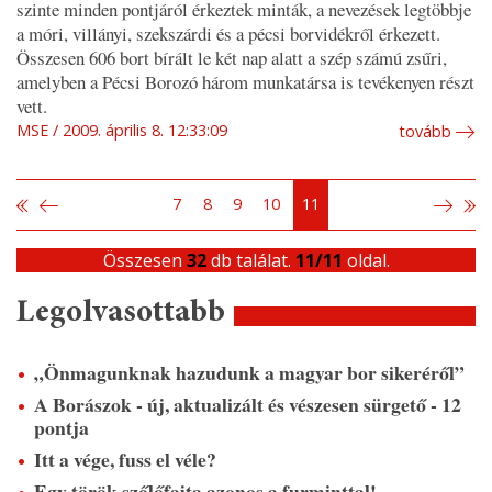
szinte minden pontjáról érkeztek minták, a nevezések legtöbbje
a móri, villányi, szekszárdi és a pécsi borvidékről érkezett.
Összesen 606 bort bírált le két nap alatt a szép számú zsűri,
amelyben a Pécsi Borozó három munkatársa is tevékenyen részt
vett.
MSE
2009. április 8. 12:33:09
tovább
7
8
9
10
11
Összesen
32
db találat.
11/11
oldal.
Legolvasottabb
„Önmagunknak hazudunk a magyar bor sikeréről”
A Borászok - új, aktualizált és vészesen sürgető - 12
pontja
Itt a vége, fuss el véle?
Egy török szőlőfajta azonos a furminttal!