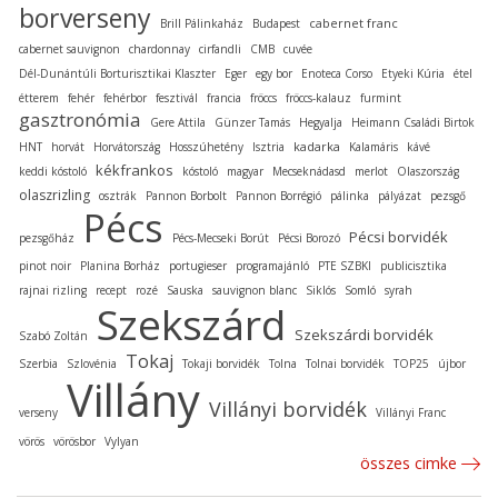
borverseny
cabernet franc
Brill Pálinkaház
Budapest
cabernet sauvignon
chardonnay
cirfandli
CMB
cuvée
Dél-Dunántúli Borturisztikai Klaszter
Eger
egy bor
Enoteca Corso
Etyeki Kúria
étel
étterem
fehér
fehérbor
fesztivál
francia
fröccs
fröccs-kalauz
furmint
gasztronómia
Gere Attila
Günzer Tamás
Hegyalja
Heimann Családi Birtok
kadarka
HNT
horvát
Horvátország
Hosszúhetény
Isztria
Kalamáris
kávé
kékfrankos
keddi kóstoló
kóstoló
magyar
Mecseknádasd
merlot
Olaszország
olaszrizling
osztrák
Pannon Borbolt
Pannon Borrégió
pálinka
pályázat
pezsgő
Pécs
Pécsi borvidék
pezsgőház
Pécs-Mecseki Borút
Pécsi Borozó
pinot noir
Planina Borház
portugieser
programajánló
PTE SZBKI
publicisztika
rajnai rizling
recept
rozé
Sauska
sauvignon blanc
Siklós
Somló
syrah
Szekszárd
Szekszárdi borvidék
Szabó Zoltán
Tokaj
Szerbia
Szlovénia
Tokaji borvidék
Tolna
Tolnai borvidék
TOP25
újbor
Villány
Villányi borvidék
verseny
Villányi Franc
vörös
vörösbor
Vylyan
összes cimke