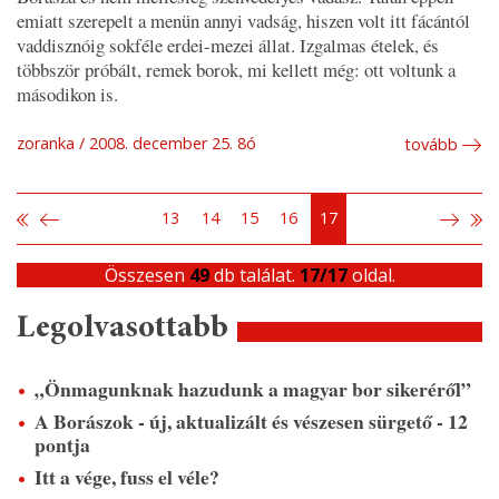
emiatt szerepelt a menün annyi vadság, hiszen volt itt fácántól
vaddisznóig sokféle erdei-mezei állat. Izgalmas ételek, és
többször próbált, remek borok, mi kellett még: ott voltunk a
másodikon is.
zoranka
2008. december 25. 8ó
tovább
13
14
15
16
17
Összesen
49
db találat.
17/17
oldal.
Legolvasottabb
„Önmagunknak hazudunk a magyar bor sikeréről”
A Borászok - új, aktualizált és vészesen sürgető - 12
pontja
Itt a vége, fuss el véle?