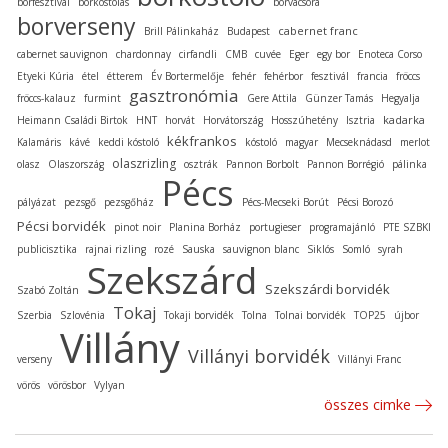
borfesztivál
borkóstolás
borvacsora
borverseny
cabernet franc
Brill Pálinkaház
Budapest
cabernet sauvignon
chardonnay
cirfandli
CMB
cuvée
Eger
egy bor
Enoteca Corso
Etyeki Kúria
étel
étterem
Év Bortermelője
fehér
fehérbor
fesztivál
francia
fröccs
gasztronómia
fröccs-kalauz
furmint
Gere Attila
Günzer Tamás
Hegyalja
kadarka
Heimann Családi Birtok
HNT
horvát
Horvátország
Hosszúhetény
Isztria
kékfrankos
Kalamáris
kávé
keddi kóstoló
kóstoló
magyar
Mecseknádasd
merlot
olaszrizling
olasz
Olaszország
osztrák
Pannon Borbolt
Pannon Borrégió
pálinka
Pécs
pályázat
pezsgő
pezsgőház
Pécs-Mecseki Borút
Pécsi Borozó
Pécsi borvidék
pinot noir
Planina Borház
portugieser
programajánló
PTE SZBKI
publicisztika
rajnai rizling
rozé
Sauska
sauvignon blanc
Siklós
Somló
syrah
Szekszárd
Szekszárdi borvidék
Szabó Zoltán
Tokaj
Szerbia
Szlovénia
Tokaji borvidék
Tolna
Tolnai borvidék
TOP25
újbor
Villány
Villányi borvidék
verseny
Villányi Franc
vörös
vörösbor
Vylyan
összes cimke