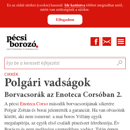
Ez az oldal sütiket (cookie) használ.
Ide kattintva
többet megtudhat arról,
miért van szükségünk a sütikre.
Elfogadom
Facebook
Kapcsolat
CIKKEK
HÍREK
INFOGRAFIKÁK
MUNKATÁRSAK
WINESOFA
LE
Írja be a keresett kifejezést
CIKKEK
Polgári vadságok
Borvacsorák az Enoteca Corsóban 2.
A pécsi
Enoteca Corso
második borvacsorájának sikerére
Polgár Zoltán és borai jelentették a garanciát. Ha van olvasóink
között, aki nem ismerné: a mai boros Villány egyik
megalapítója, az egyik első családi pincészet létrehozója, Év
Borásza és nem mellesleg szenvedélyes vadász. Talán éppen