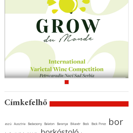
Címkefelhő
bor
aszú
Ausztria
Badacsony
Balaton
Baranya
Bikavér
Bock
Bock Pince
borkóstoló