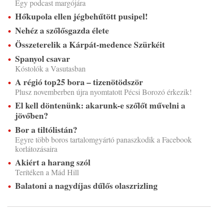
Egy podcast margójára
Hőkupola ellen jégbehűtött pusipel!
Nehéz a szőlősgazda élete
Összeterelik a Kárpát-medence Szürkéit
Spanyol csavar
Kóstolók a Vasutasban
A régió top25 bora – tizenötödször
Plusz novemberben újra nyomtatott Pécsi Borozó érkezik!
El kell döntenünk: akarunk-e szőlőt művelni a
jövőben?
Bor a tiltólistán?
Egyre több boros tartalomgyártó panaszkodik a Facebook
korlátozásaira
Akiért a harang szól
Terítéken a Mád Hill
Balatoni a nagydíjas dűlős olaszrizling