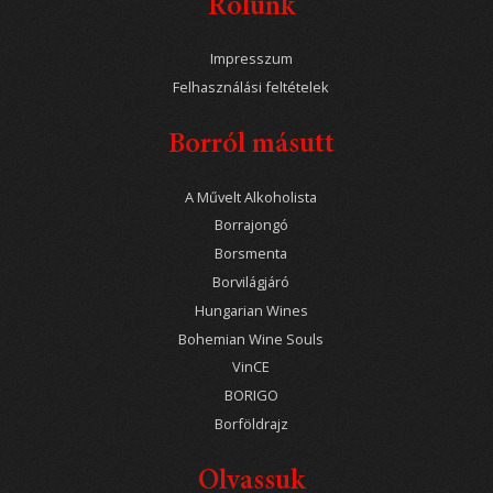
Rólunk
Impresszum
Felhasználási feltételek
Borról másutt
A Művelt Alkoholista
Borrajongó
Borsmenta
Borvilágjáró
Hungarian Wines
Bohemian Wine Souls
VinCE
BORIGO
Borföldrajz
Olvassuk