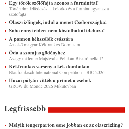
Egy török szőlőfajta azonos a furminttal!
Történelmi felfedezés, a kolorko és a furmint ugyanaz a
szőlőfajta!
Olaszrizlingek, indul a menet Csehországba!
Soha ennyi cidert nem kóstolhattál idehaza!
A pannon kékszőlők császára
Az első magyar Kékfrankos Bormustra
Óda a szomjas gödényhez
Avagy mi lenne Majsával a Pellikán Bisztró nélkül?
Kékfrankos verseny a kék dombokon
Blaufränkisch International Competition – BIC 2026
Hazai pályán vitték a prímet a csehek
GROW du Monde 2026 Mikulovban
Legfrissebb
Melyik tengerparton esne jobban ez az olaszrizling?