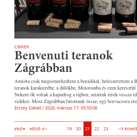
CIKKEK
Benvenuti teranok
Zágrábban
Amióta csak megismerkedtem a boraikkal, beleszerettem a B
teranok karakterébe, a dűlőkbe, Motovunba és ezen keresztül 
Nekem ők voltak a kapudrog a tájhoz, miattuk térek vissza id
vidékre. Most Zágrábban futottunk össze, egy borvacsora e
Ercsey Dániel
2026. március 17. 05:55:06
első
előző
19
20
21
22
23
követ