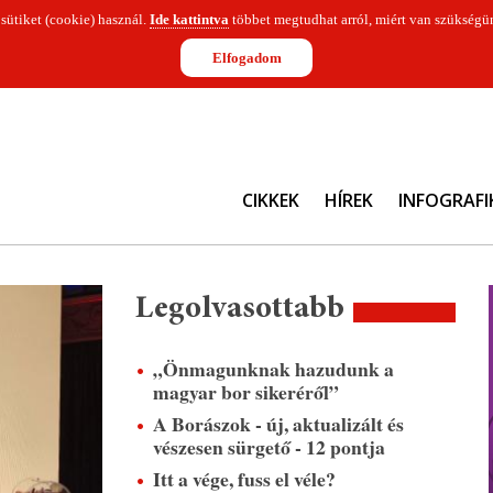
 sütiket (cookie) használ.
Ide kattintva
többet megtudhat arról, miért van szükségün
Elfogadom
CIKKEK
HÍREK
INFOGRAFI
Legolvasottabb
„Önmagunknak hazudunk a
magyar bor sikeréről”
A Borászok - új, aktualizált és
vészesen sürgető - 12 pontja
Itt a vége, fuss el véle?