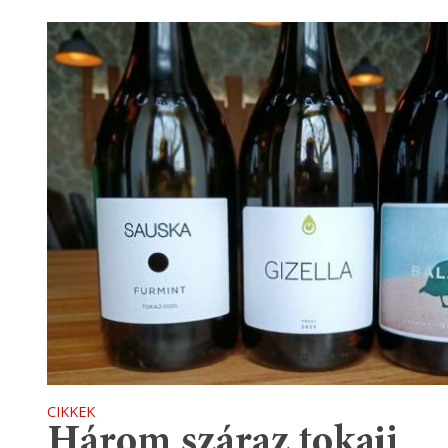
CIKKEK
Három száraz tokaji