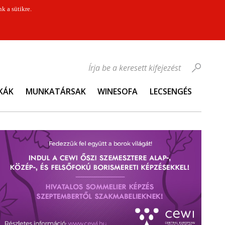
k a sütikre.
Írja be a keresett kifejezést
KÁK
MUNKATÁRSAK
WINESOFA
LECSENGÉS