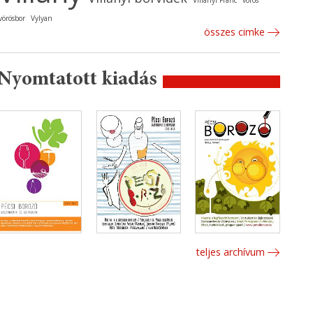
Villányi Franc
vörös
vörösbor
Vylyan
összes cimke
Nyomtatott kiadás
teljes archívum