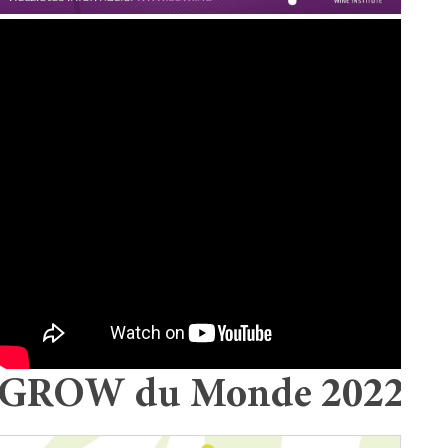
GROW du Monde 2022