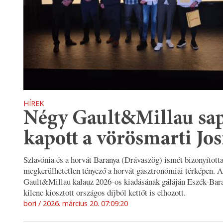
HÍREK
Négy Gault&Millau sa
kapott a vörösmarti Jos
Szlavónia és a horvát Baranya (Drávaszög) ismét bizonyított
megkerülhetetlen tényező a horvát gasztronómiai térképen. A
Gault&Millau kalauz 2026-os kiadásának gáláján Eszék-Bar
kilenc kiosztott országos díjból kettőt is elhozott.
bori
2026. március 20. 07:09:20