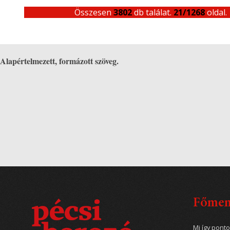
Összesen
3802
db találat.
21/1268
oldal.
Alapértelmezett, formázott szöveg.
Főme
Mi így pont