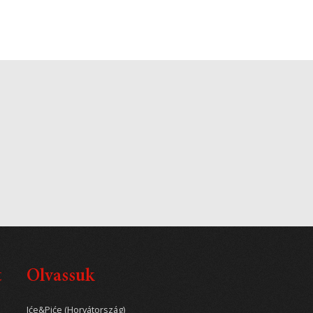
t
Olvassuk
Iće&Piće (Horvátország)