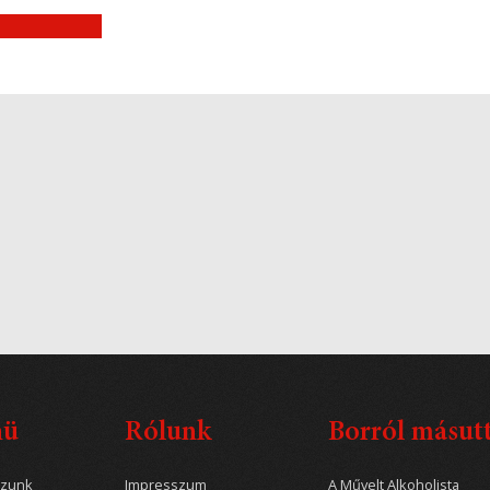
nü
Rólunk
Borról másut
ozunk
Impresszum
A Művelt Alkoholista