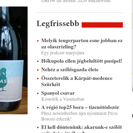
GROW du Monde 2026 Mikulovban
Legfrissebb
Melyik tengerparton esne jobban ez
az olaszrizling?
Egy podcast margójára
Hőkupola ellen jégbehűtött pusipel!
Nehéz a szőlősgazda élete
Összeterelik a Kárpát-medence
Szürkéit
Spanyol csavar
Kóstolók a Vasutasban
A régió top25 bora – tizenötödször
Plusz novemberben újra nyomtatott Pécsi
Borozó érkezik!
El kell döntenünk: akarunk-e szőlőt