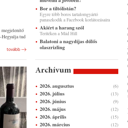
művelni a jövőben?
Bor a tiltólistán?
Egyre több boros tartalomgyártó
panaszkodik a Facebook korlátozásaira
Akiért a harang szól
t megjelenítő
Terítéken a Mád Hill
j-Hegyalja tud
Balatoni a nagydíjas dűlős
olaszrizling
tovább
Archívum
2026. augusztus
(6)
2026. július
(13)
2026. június
(9)
2026. május
(12)
2026. április
(15)
2026. március
(12)