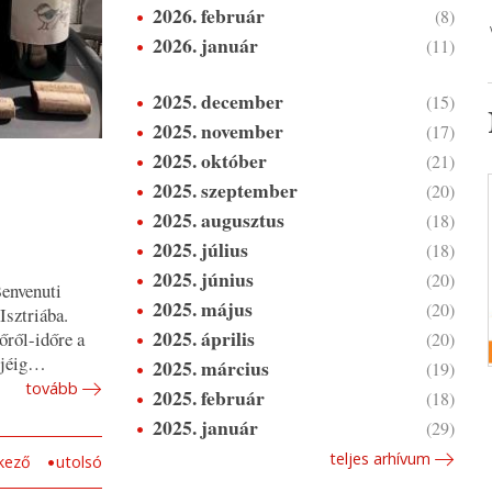
2026. február
(8)
2026. január
(11)
2025. december
(15)
2025. november
(17)
2025. október
(21)
2025. szeptember
(20)
2025. augusztus
(18)
2025. július
(18)
2025. június
(20)
envenuti
2025. május
(20)
Isztriába.
2025. április
őről-időre a
(20)
rejéig…
2025. március
(19)
tovább
2025. február
(18)
2025. január
(29)
teljes arhívum
kező
utolsó