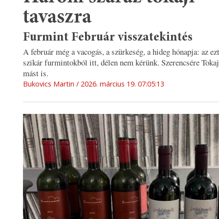
tavaszra
Furmint Február visszatekintés
A február még a vacogás, a szürkeség, a hideg hónapja: az ez
szikár furmintokból itt, délen nem kérünk. Szerencsére Toka
mást is.
Bukovics Martin
2026. március 19. 07:05:13