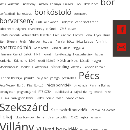
bor
aszú
Ausztria
Badacsony
Balaton
Baranya
Bikavér
Bock
Bock Pince
borkóstoló
borfesztivál
borkóstolás
borvacsora
borverseny
cabernet franc
Brill Pálinkaház
Budapest
F
cabernet sauvignon
chardonnay
cirfandli
CMB
cuvée
Dél-Dunántúli Borturisztikai Klaszter
Eger
egy bor
Enoteca Corso
Etyeki Kúria
étel
étterem
fehér
fehérbor
fesztivál
francia
fröccs
fröccs-kalauz
furmint
Ka
gasztronómia
Gere Attila
Günzer Tamás
Hegyalja
Heimann Családi Birtok
HNT
horvát
Horvátország
Hosszúhetény
Isztria
kékfrankos
kadarka
Kalamáris
kávé
keddi kóstoló
kóstoló
magyar
olaszrizling
Mecseknádasd
merlot
Olaszország
osztrák
Pannon Borbolt
Pécs
Pannon Borrégió
pálinka
pályázat
pezsgő
pezsgőház
Pécsi borvidék
Pécs-Mecseki Borút
Pécsi Borozó
pinot noir
Planina Borház
portugieser
programajánló
PTE SZBKI
publicisztika
rajnai rizling
recept
rozé
Sauska
sauvignon blanc
Siklós
Somló
syrah
Szabó Zoltán
Szekszárd
Szekszárdi borvidék
Szerbia
Szlovénia
Tokaj
Tokaji borvidék
Tolna
Tolnai borvidék
TOP25
újbor
verseny
Villány
Villányi borvidék