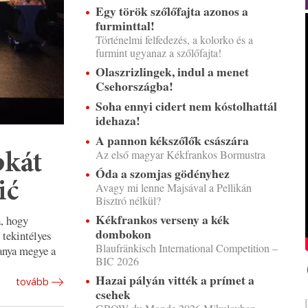
Egy török szőlőfajta azonos a
furminttal!
Történelmi felfedezés, a kolorko és a
furmint ugyanaz a szőlőfajta!
Olaszrizlingek, indul a menet
Csehországba!
Soha ennyi cidert nem kóstolhattál
idehaza!
A pannon kékszőlők császára
Az első magyar Kékfrankos Bormustra
pkát
Óda a szomjas gödényhez
ić
Avagy mi lenne Majsával a Pellikán
Bisztró nélkül?
Kékfrankos verseny a kék
a, hogy
dombokon
 tekintélyes
Blaufränkisch International Competition –
anya megye a
BIC 2026
Hazai pályán vitték a prímet a
tovább
csehek