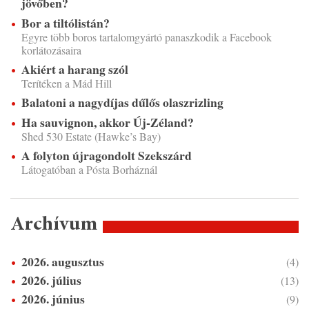
jövőben?
Bor a tiltólistán?
Egyre több boros tartalomgyártó panaszkodik a Facebook
korlátozásaira
Akiért a harang szól
Terítéken a Mád Hill
Balatoni a nagydíjas dűlős olaszrizling
Ha sauvignon, akkor Új-Zéland?
Shed 530 Estate (Hawke’s Bay)
A folyton újragondolt Szekszárd
Látogatóban a Pósta Borháznál
Archívum
2026. augusztus
(4)
2026. július
(13)
2026. június
(9)