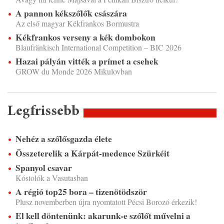
A pannon kékszőlők császára
Az első magyar Kékfrankos Bormustra
Kékfrankos verseny a kék dombokon
Blaufränkisch International Competition – BIC 2026
Hazai pályán vitték a prímet a csehek
GROW du Monde 2026 Mikulovban
Legfrissebb
Nehéz a szőlősgazda élete
Összeterelik a Kárpát-medence Szürkéit
Spanyol csavar
Kóstolók a Vasutasban
A régió top25 bora – tizenötödször
Plusz novemberben újra nyomtatott Pécsi Borozó érkezik!
El kell döntenünk: akarunk-e szőlőt művelni a