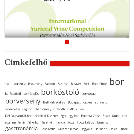
Címkefelhő
bor
aszú
Ausztria
Badacsony
Balaton
Baranya
Bikavér
Bock
Bock Pince
borkóstoló
borfesztivál
borkóstolás
borvacsora
borverseny
cabernet franc
Brill Pálinkaház
Budapest
cabernet sauvignon
chardonnay
cirfandli
CMB
cuvée
Dél-Dunántúli Borturisztikai Klaszter
Eger
egy bor
Enoteca Corso
Etyeki Kúria
étel
étterem
fehér
fehérbor
fesztivál
francia
fröccs
fröccs-kalauz
furmint
gasztronómia
Gere Attila
Günzer Tamás
Hegyalja
Heimann Családi Birtok