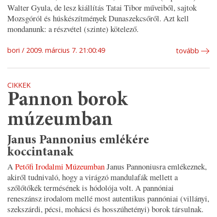
Walter Gyula, de lesz kiállítás Tatai Tibor műveiből, sajtok
Mozsgóról és húskészítmények Dunaszekcsőről. Azt kell
mondanunk: a részvétel (szinte) kötelező.
bori
2009. március 7. 21:00:49
tovább
CIKKEK
Pannon borok
múzeumban
Janus Pannonius emlékére
koccintanak
A
Petőfi Irodalmi Múzeumban
Janus Pannoniusra emlékeznek,
akiről tudnivaló, hogy a virágzó mandulafák mellett a
szőlőtőkék termésének is hódolója volt. A pannóniai
reneszánsz irodalom mellé most autentikus pannóniai (villányi,
szekszárdi, pécsi, mohácsi és hosszúhetényi) borok társulnak.