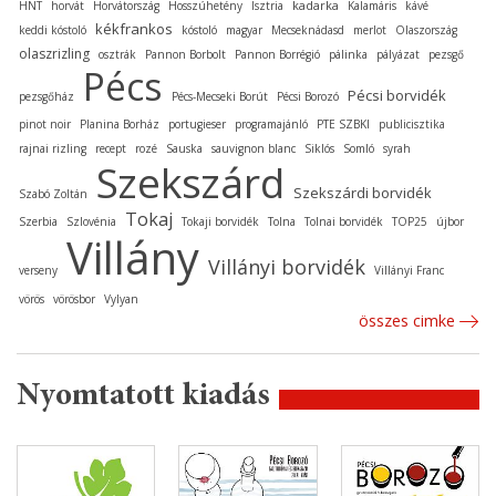
kadarka
HNT
horvát
Horvátország
Hosszúhetény
Isztria
Kalamáris
kávé
kékfrankos
keddi kóstoló
kóstoló
magyar
Mecseknádasd
merlot
Olaszország
olaszrizling
osztrák
Pannon Borbolt
Pannon Borrégió
pálinka
pályázat
pezsgő
Pécs
Pécsi borvidék
pezsgőház
Pécs-Mecseki Borút
Pécsi Borozó
pinot noir
Planina Borház
portugieser
programajánló
PTE SZBKI
publicisztika
rajnai rizling
recept
rozé
Sauska
sauvignon blanc
Siklós
Somló
syrah
Szekszárd
Szekszárdi borvidék
Szabó Zoltán
Tokaj
Szerbia
Szlovénia
Tokaji borvidék
Tolna
Tolnai borvidék
TOP25
újbor
Villány
Villányi borvidék
verseny
Villányi Franc
vörös
vörösbor
Vylyan
összes cimke
Nyomtatott kiadás