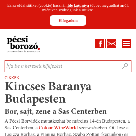
Ez az oldal sütiket (cookie) használ.
Ide kattintva
többet megtudhat arról,
miért van szükségünk a sütikre.
Elfogadom
Facebook
Kapcsolat
CIKKEK
HÍREK
INFOGRAFIKÁK
MUNKATÁRSAK
WINESOFA
LE
Írja be a keresett kifejezést
CIKKEK
Kincses Baranya
Budapesten
Bor, sajt, zene a Sas Centerben
A Pécsi Borvidék mutatkozhat be március 14-én Budapesten, a
Sas Centerben, a
Colour WineWorld
szervezésében. Ott lesz a
Lisicza Borház, a Planina Borház, Szabó Zoltán (képünkön) és