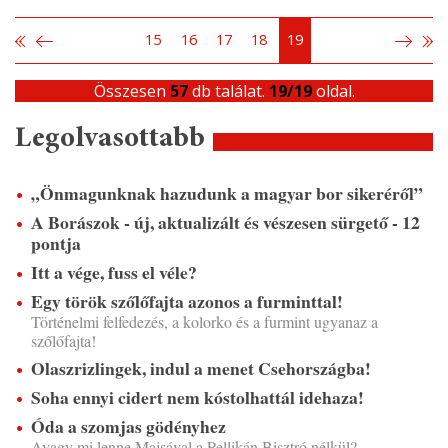
15
16
17
18
19
Összesen
57
db találat.
19/19
oldal.
Legolvasottabb
„Önmagunknak hazudunk a magyar bor sikeréről”
A Borászok - új, aktualizált és vészesen sürgető - 12
pontja
Itt a vége, fuss el véle?
Egy török szőlőfajta azonos a furminttal!
Történelmi felfedezés, a kolorko és a furmint ugyanaz a
szőlőfajta!
Olaszrizlingek, indul a menet Csehországba!
Soha ennyi cidert nem kóstolhattál idehaza!
Óda a szomjas gödényhez
Avagy mi lenne Majsával a Pellikán Bisztró nélkül?