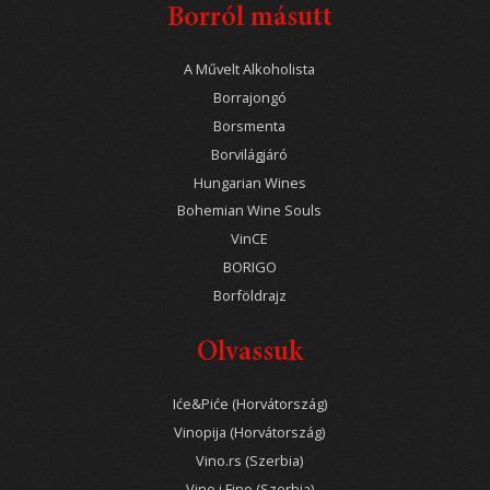
Borról másutt
A Művelt Alkoholista
Borrajongó
Borsmenta
Borvilágjáró
Hungarian Wines
Bohemian Wine Souls
VinCE
BORIGO
Borföldrajz
Olvassuk
Iće&Piće (Horvátország)
Vinopija (Horvátország)
Vino.rs (Szerbia)
Vino i Fino (Szerbia)