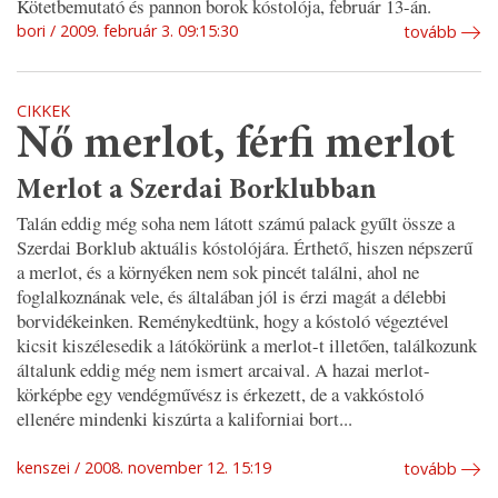
Kötetbemutató és pannon borok kóstolója, február 13-án.
bori
2009. február 3. 09:15:30
tovább
CIKKEK
Nő merlot, férfi merlot
Merlot a Szerdai Borklubban
Talán eddig még soha nem látott számú palack gyűlt össze a
Szerdai Borklub aktuális kóstolójára. Érthető, hiszen népszerű
a merlot, és a környéken nem sok pincét találni, ahol ne
foglalkoznának vele, és általában jól is érzi magát a délebbi
borvidékeinken. Reménykedtünk, hogy a kóstoló végeztével
kicsit kiszélesedik a látókörünk a merlot-t illetően, találkozunk
általunk eddig még nem ismert arcaival. A hazai merlot-
körképbe egy vendégművész is érkezett, de a vakkóstoló
ellenére mindenki kiszúrta a kaliforniai bort...
kenszei
2008. november 12. 15:19
tovább