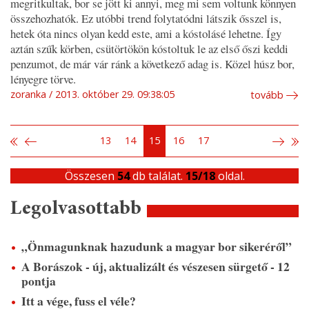
megritkultak, bor se jött ki annyi, meg mi sem voltunk könnyen
összehozhatók. Ez utóbbi trend folytatódni látszik ősszel is,
hetek óta nincs olyan kedd este, ami a kóstolásé lehetne. Így
aztán szűk körben, csütörtökön kóstoltuk le az első őszi keddi
penzumot, de már vár ránk a következő adag is. Közel húsz bor,
lényegre törve.
zoranka
2013. október 29. 09:38:05
tovább
13
14
15
16
17
Összesen
54
db találat.
15/18
oldal.
Legolvasottabb
„Önmagunknak hazudunk a magyar bor sikeréről”
A Borászok - új, aktualizált és vészesen sürgető - 12
pontja
Itt a vége, fuss el véle?