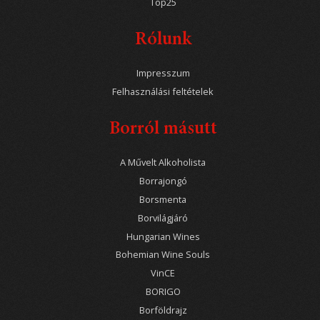
Top25
Rólunk
Impresszum
Felhasználási feltételek
Borról másutt
A Művelt Alkoholista
Borrajongó
Borsmenta
Borvilágjáró
Hungarian Wines
Bohemian Wine Souls
VinCE
BORIGO
Borföldrajz