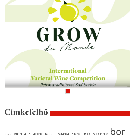
Címkefelhő
bor
aszú
Ausztria
Badacsony
Balaton
Baranya
Bikavér
Bock
Bock Pince