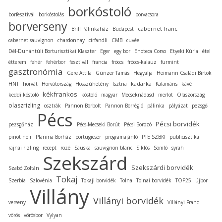
borkóstoló
borfesztivál
borkóstolás
borvacsora
borverseny
cabernet franc
Brill Pálinkaház
Budapest
cabernet sauvignon
chardonnay
cirfandli
CMB
cuvée
Dél-Dunántúli Borturisztikai Klaszter
Eger
egy bor
Enoteca Corso
Etyeki Kúria
étel
étterem
fehér
fehérbor
fesztivál
francia
fröccs
fröccs-kalauz
furmint
gasztronómia
Gere Attila
Günzer Tamás
Hegyalja
Heimann Családi Birtok
kadarka
HNT
horvát
Horvátország
Hosszúhetény
Isztria
Kalamáris
kávé
kékfrankos
keddi kóstoló
kóstoló
magyar
Mecseknádasd
merlot
Olaszország
olaszrizling
osztrák
Pannon Borbolt
Pannon Borrégió
pálinka
pályázat
pezsgő
Pécs
Pécsi borvidék
pezsgőház
Pécs-Mecseki Borút
Pécsi Borozó
pinot noir
Planina Borház
portugieser
programajánló
PTE SZBKI
publicisztika
rajnai rizling
recept
rozé
Sauska
sauvignon blanc
Siklós
Somló
syrah
Szekszárd
Szekszárdi borvidék
Szabó Zoltán
Tokaj
Szerbia
Szlovénia
Tokaji borvidék
Tolna
Tolnai borvidék
TOP25
újbor
Villány
Villányi borvidék
verseny
Villányi Franc
vörös
vörösbor
Vylyan