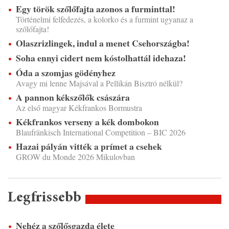
Egy török szőlőfajta azonos a furminttal!
Történelmi felfedezés, a kolorko és a furmint ugyanaz a
szőlőfajta!
Olaszrizlingek, indul a menet Csehországba!
Soha ennyi cidert nem kóstolhattál idehaza!
Óda a szomjas gödényhez
Avagy mi lenne Majsával a Pellikán Bisztró nélkül?
A pannon kékszőlők császára
Az első magyar Kékfrankos Bormustra
Kékfrankos verseny a kék dombokon
Blaufränkisch International Competition – BIC 2026
Hazai pályán vitték a prímet a csehek
GROW du Monde 2026 Mikulovban
Legfrissebb
Nehéz a szőlősgazda élete