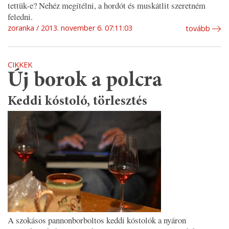
tettük-e? Nehéz megítélni, a hordót és muskátlit szeretném
feledni.
zoranka
2013. november 6. 07:11:03
tovább
CIKKEK
Új borok a polcra
Keddi kóstoló, törlesztés
A szokásos pannonborboltos keddi kóstolók a nyáron