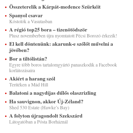
Összeterelik a Kárpát-medence Szürkéit
Spanyol csavar
Kóstolók a Vasutasban
A régió top25 bora – tizenötödször
Plusz novemberben újra nyomtatott Pécsi Borozó érkezik!
El kell döntenünk: akarunk-e szőlőt művelni a
jövőben?
Bor a tiltólistán?
Egyre több boros tartalomgyártó panaszkodik a Facebook
korlátozásaira
Akiért a harang szól
Terítéken a Mád Hill
Balatoni a nagydíjas dűlős olaszrizling
Ha sauvignon, akkor Új-Zéland?
Shed 530 Estate (Hawke’s Bay)
A folyton újragondolt Szekszárd
Látogatóban a Pósta Borháznál