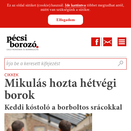
Ez az oldal sütiket (cookie) használ.
Ide kattintva
többet megtudhat arról,
miért van szükségünk a sütikre.
Elfogadom
Facebook
Kapcsolat
CIKKEK
HÍREK
INFOGRAFIKÁK
MUNKATÁRSAK
WINESOFA
LE
Írja be a keresett kifejezést
CIKKEK
Mikulás hozta hétvégi
borok
Keddi kóstoló a borboltos srácokkal