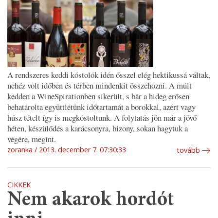
A rendszeres keddi kóstolók idén ősszel elég hektikussá váltak,
nehéz volt időben és térben mindenkit összehozni. A múlt
kedden a WineSpirationben sikerült, s bár a hideg erősen
behatárolta együttlétünk időtartamát a borokkal, azért vagy
húsz tételt így is megkóstoltunk. A folytatás jön már a jövő
héten, készülődés a karácsonyra, bizony, sokan hagytuk a
végére, megint.
zoranka
2013. december 7. 07:30:33
tovább
CIKKEK
Nem akarok hordót