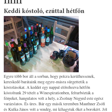
inni
Keddi kóstoló, ezúttal hétfőn
Egyre több bor áll a sorban, hogy polcra kerülhessenek,
kereskedő barátaink meg egyre-másra sürgettetik a
kóstolásokat. A keddet egy nappal előrehozva hétfőn
kóstoltunk 29 tételt a Winespirationben, felturbózták a
fényeket, hangulatos volt a hely, a Zsolnay Negyed este egész
varázslatos. És üres. Bár egy másik teremben Mauthner Zsófi
és Kulka János volt a vendég, mi kihagytuk őket a borokért. Jól