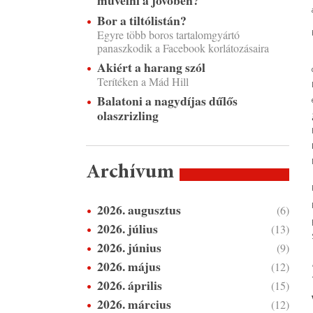
művelni a jövőben?
Bor a tiltólistán?
Egyre több boros tartalomgyártó
panaszkodik a Facebook korlátozásaira
Akiért a harang szól
Terítéken a Mád Hill
Balatoni a nagydíjas dűlős
olaszrizling
Archívum
2026. augusztus
(6)
2026. július
(13)
2026. június
(9)
2026. május
(12)
2026. április
(15)
2026. március
(12)