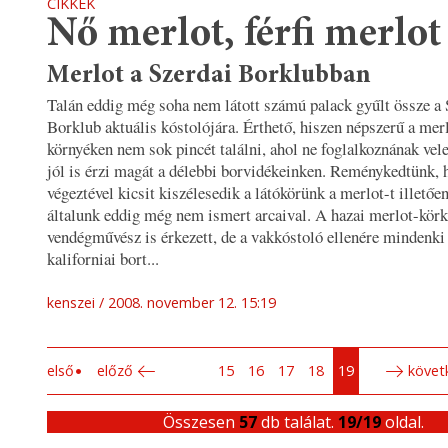
CIKKEK
Nő merlot, férfi merlot
Merlot a Szerdai Borklubban
Talán eddig még soha nem látott számú palack gyűlt össze a 
Borklub aktuális kóstolójára. Érthető, hiszen népszerű a merl
környéken nem sok pincét találni, ahol ne foglalkoznának vele
jól is érzi magát a délebbi borvidékeinken. Reménykedtünk, 
végeztével kicsit kiszélesedik a látókörünk a merlot-t illetőe
általunk eddig még nem ismert arcaival. A hazai merlot-kör
vendégművész is érkezett, de a vakkóstoló ellenére mindenki 
kaliforniai bort...
kenszei
2008. november 12. 15:19
első
előző
15
16
17
18
19
követ
Összesen
57
db találat.
19/19
oldal.