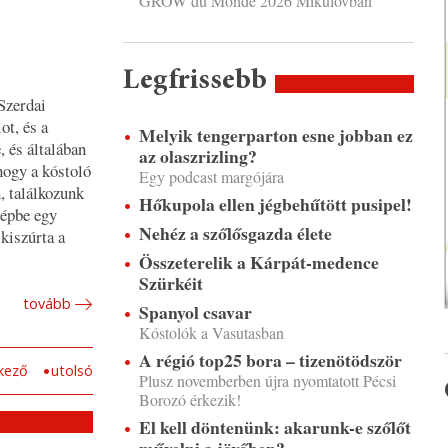
GROW du Monde 2026 Mikulovban
Legfrissebb
Szerdai
ot, és a
Melyik tengerparton esne jobban ez
, és általában
az olaszrizling?
hogy a kóstoló
Egy podcast margójára
n, találkozunk
Hőkupola ellen jégbehűtött pusipel!
képbe egy
Nehéz a szőlősgazda élete
kiszúrta a
Összeterelik a Kárpát-medence
Szürkéit
tovább
Spanyol csavar
Kóstolók a Vasutasban
A régió top25 bora – tizenötödször
kező
utolsó
Plusz novemberben újra nyomtatott Pécsi
Borozó érkezik!
El kell döntenünk: akarunk-e szőlőt