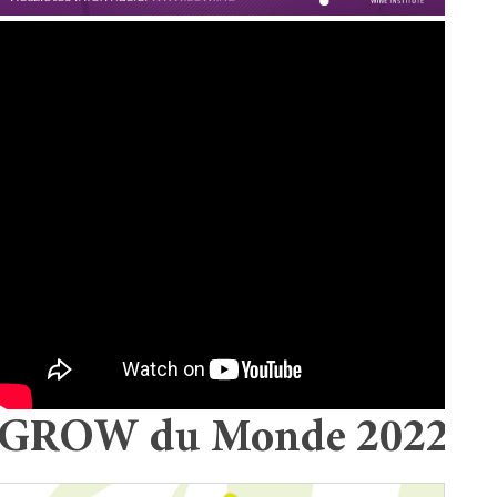
GROW du Monde 2022