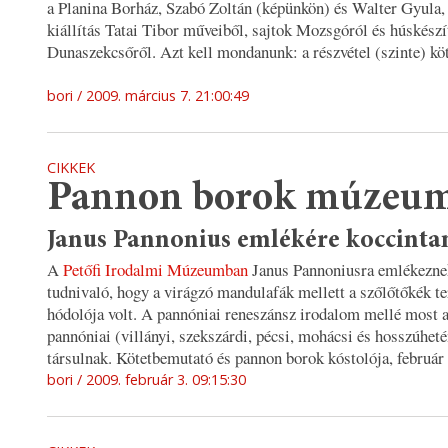
a Planina Borház, Szabó Zoltán (képünkön) és Walter Gyula, 
kiállítás Tatai Tibor műveiből, sajtok Mozsgóról és húskész
Dunaszekcsőről. Azt kell mondanunk: a részvétel (szinte) köt
bori
2009. március 7. 21:00:49
CIKKEK
Pannon borok múzeu
Janus Pannonius emlékére koccinta
A
Petőfi Irodalmi Múzeumban
Janus Pannoniusra emlékeznek
tudnivaló, hogy a virágzó mandulafák mellett a szőlőtőkék t
hódolója volt. A pannóniai reneszánsz irodalom mellé most 
pannóniai (villányi, szekszárdi, pécsi, mohácsi és hosszúhet
társulnak. Kötetbemutató és pannon borok kóstolója, február
bori
2009. február 3. 09:15:30