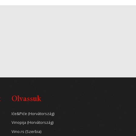
t
Olvassuk
Iće&Piće (Horvátország)
Vinopija (Horvátország)
Vino.rs (Szerbia)