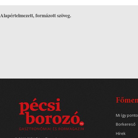
Alapértelmezett, formázott szöveg.
Főme
Mi így pont
Borkereső
Hírek