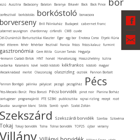
bor
aszú
Ausztria
Badacsony
Balaton
Baranya
Bikavér
Bock
Bock Pince
borkóstoló
borfesztivál
borkóstolás
borvacsora
F
borverseny
cabernet franc
Brill Pálinkaház
Budapest
cabernet sauvignon
chardonnay
cirfandli
CMB
cuvée
Ka
Dél-Dunántúli Borturisztikai Klaszter
Eger
egy bor
Enoteca Corso
Etyeki Kúria
étel
étterem
fehér
fehérbor
fesztivál
francia
fröccs
fröccs-kalauz
furmint
gasztronómia
Gere Attila
Günzer Tamás
Hegyalja
Heimann Családi Birtok
HNT
horvát
Horvátország
Hosszúhetény
Isztria
kékfrankos
kadarka
Kalamáris
kávé
keddi kóstoló
kóstoló
magyar
olaszrizling
Mecseknádasd
merlot
Olaszország
osztrák
Pannon Borbolt
Pécs
Pannon Borrégió
pálinka
pályázat
pezsgő
pezsgőház
Pécsi borvidék
Pécs-Mecseki Borút
Pécsi Borozó
pinot noir
Planina Borház
portugieser
programajánló
PTE SZBKI
publicisztika
rajnai rizling
recept
rozé
Sauska
sauvignon blanc
Siklós
Somló
syrah
Szabó Zoltán
Szekszárd
Szekszárdi borvidék
Szerbia
Szlovénia
Tokaj
Tokaji borvidék
Tolna
Tolnai borvidék
TOP25
újbor
verseny
Villány
Villányi borvidék