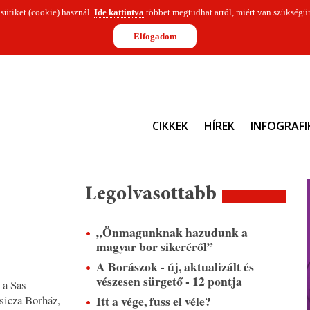
 sütiket (cookie) használ.
Ide kattintva
többet megtudhat arról, miért van szükségün
Elfogadom
CIKKEK
HÍREK
INFOGRAFI
Legolvasottabb
„Önmagunknak hazudunk a
magyar bor sikeréről”
A Borászok - új, aktualizált és
vészesen sürgető - 12 pontja
 a Sas
Itt a vége, fuss el véle?
isicza Borház,