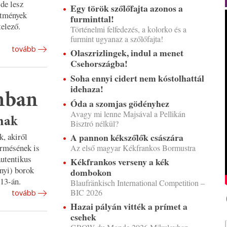
de lesz
Egy török szőlőfajta azonos a
ítmények
furminttal!
elező.
Történelmi felfedezés, a kolorko és a
furmint ugyanaz a szőlőfajta!
tovább
Olaszrizlingek, indul a menet
Csehországba!
Soha ennyi cidert nem kóstolhattál
idehaza!
mban
Óda a szomjas gödényhez
Avagy mi lenne Majsával a Pellikán
nak
Bisztró nélkül?
, akiről
A pannon kékszőlők császára
ermésének is
Az első magyar Kékfrankos Bormustra
autentikus
Kékfrankos verseny a kék
ényi) borok
dombokon
 13-án.
Blaufränkisch International Competition –
BIC 2026
tovább
Hazai pályán vitték a prímet a
csehek