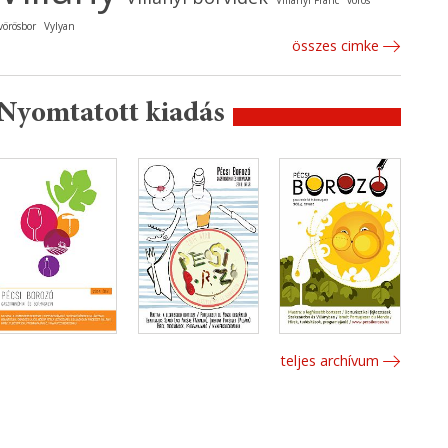
Villányi Franc
vörös
vörösbor
Vylyan
összes cimke
Nyomtatott kiadás
teljes archívum