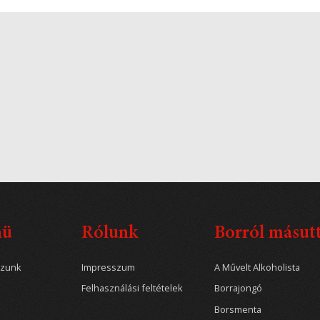
nü
Rólunk
Borról másut
ozunk
Impresszum
A Művelt Alkoholista
Felhasználási feltételek
Borrajongó
Borsmenta