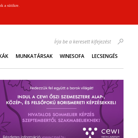
k a sütikre.
Írja be a keresett kifejezést
KÁK
MUNKATÁRSAK
WINESOFA
LECSENGÉS