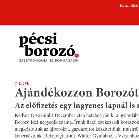
Ez az oldal
CIKKEK
Ajándékozzon Borozót
Az előfizetés egy ingyenes lapnál is
Kedves Olvasóink! December első hetében jön ki a nyomdábó
Borozó idei negyedik száma. Írunk fiatal szekszárdi borászok
megkóstoltuk az újborokat, gazdasajtot készítettünk, mustrál
kabernéztünk. Bekopogtattunk Walter Gyulához, a Vylyanhoz,