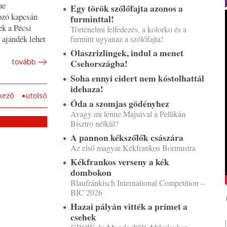
ue
Egy török szőlőfajta azonos a
rozó kapcsán
furminttal!
ek a Pécsi
Történelmi felfedezés, a kolorko és a
 ajándék lehet
furmint ugyanaz a szőlőfajta!
Olaszrizlingek, indul a menet
Csehországba!
tovább
Soha ennyi cidert nem kóstolhattál
idehaza!
kező
utolsó
Óda a szomjas gödényhez
Avagy mi lenne Majsával a Pellikán
Bisztró nélkül?
A pannon kékszőlők császára
Az első magyar Kékfrankos Bormustra
Kékfrankos verseny a kék
dombokon
Blaufränkisch International Competition –
BIC 2026
Hazai pályán vitték a prímet a
csehek