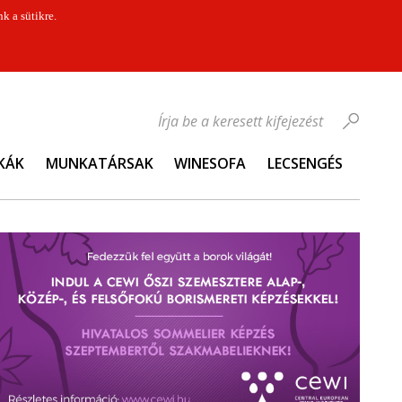
k a sütikre.
Írja be a keresett kifejezést
KÁK
MUNKATÁRSAK
WINESOFA
LECSENGÉS