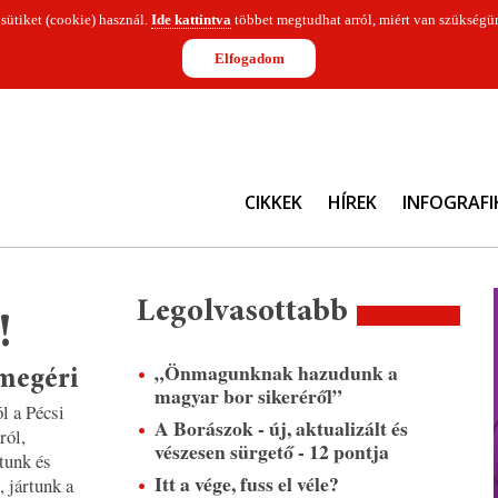
 sütiket (cookie) használ.
Ide kattintva
többet megtudhat arról, miért van szükségün
Elfogadom
CIKKEK
HÍREK
INFOGRAFI
Legolvasottabb
!
„Önmagunknak hazudunk a
 megéri
magyar bor sikeréről”
l a Pécsi
A Borászok - új, aktualizált és
ról,
vészesen sürgető - 12 pontja
tunk és
Itt a vége, fuss el véle?
 jártunk a