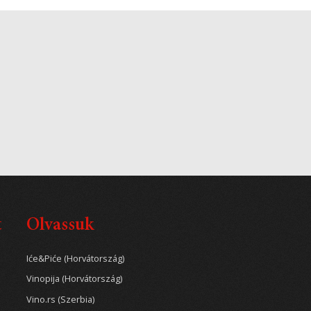
t
Olvassuk
Iće&Piće (Horvátország)
Vinopija (Horvátország)
Vino.rs (Szerbia)