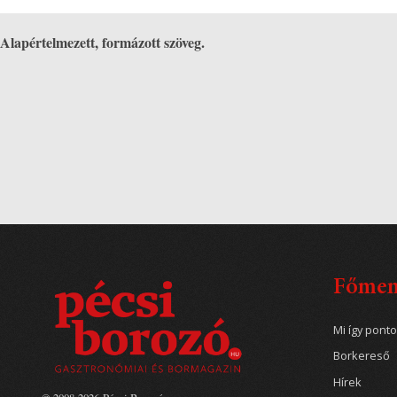
Alapértelmezett, formázott szöveg.
Főme
Mi így pont
Borkereső
Hírek