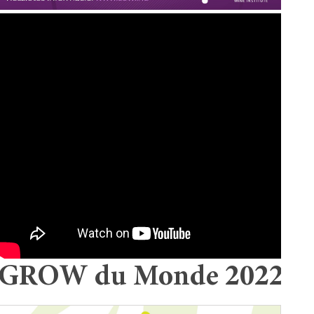
GROW du Monde 2022