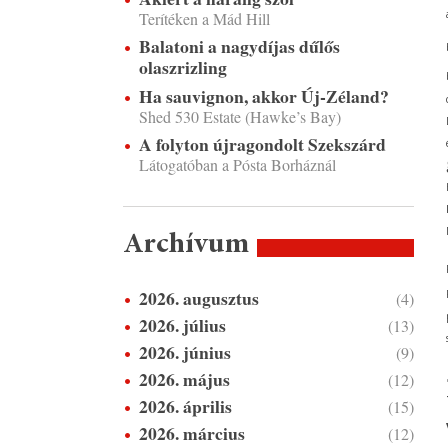
Terítéken a Mád Hill
Balatoni a nagydíjas dűlős
olaszrizling
Ha sauvignon, akkor Új-Zéland?
Shed 530 Estate (Hawke’s Bay)
A folyton újragondolt Szekszárd
Látogatóban a Pósta Borháznál
Archívum
2026. augusztus
(4)
2026. július
(13)
2026. június
(9)
2026. május
(12)
2026. április
(15)
2026. március
(12)