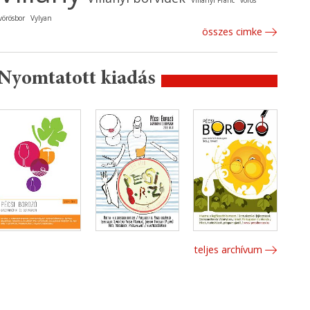
Villányi Franc
vörös
vörösbor
Vylyan
összes cimke
Nyomtatott kiadás
teljes archívum