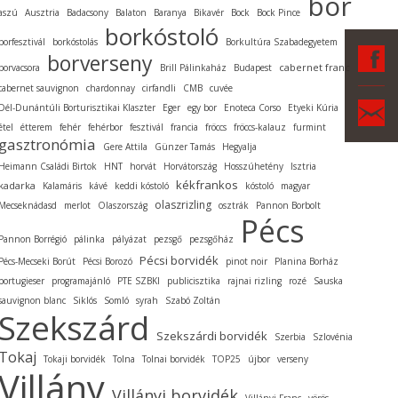
bor
aszú
Ausztria
Badacsony
Balaton
Baranya
Bikavér
Bock
Bock Pince
borkóstoló
borfesztivál
borkóstolás
Borkultúra Szabadegyetem
F
borverseny
cabernet franc
borvacsora
Brill Pálinkaház
Budapest
cabernet sauvignon
chardonnay
cirfandli
CMB
cuvée
Ka
Dél-Dunántúli Borturisztikai Klaszter
Eger
egy bor
Enoteca Corso
Etyeki Kúria
étel
étterem
fehér
fehérbor
fesztivál
francia
fröccs
fröccs-kalauz
furmint
gasztronómia
Gere Attila
Günzer Tamás
Hegyalja
Heimann Családi Birtok
HNT
horvát
Horvátország
Hosszúhetény
Isztria
kékfrankos
kadarka
Kalamáris
kávé
keddi kóstoló
kóstoló
magyar
olaszrizling
Mecseknádasd
merlot
Olaszország
osztrák
Pannon Borbolt
Pécs
Pannon Borrégió
pálinka
pályázat
pezsgő
pezsgőház
Pécsi borvidék
Pécs-Mecseki Borút
Pécsi Borozó
pinot noir
Planina Borház
portugieser
programajánló
PTE SZBKI
publicisztika
rajnai rizling
rozé
Sauska
sauvignon blanc
Siklós
Somló
syrah
Szabó Zoltán
Szekszárd
Szekszárdi borvidék
Szerbia
Szlovénia
Tokaj
Tokaji borvidék
Tolna
Tolnai borvidék
TOP25
újbor
verseny
Villány
Villányi borvidék