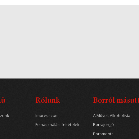
nü
Rólunk
Borról másut
ozunk
Impresszum
A Művelt Alkoholista
Felhasználási feltételek
Borrajongó
Borsmenta