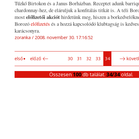
Tűzkő Birtokon és a Janus Borházban. Receptet adunk barriq
chardonnay-hez, de eláruljuk a konfitálás titkát is. A téli Bo
előfizetői akciót
most
hirdetünk meg, hiszen a borkedvelőkn
Borozó
előfizetés
és a hozzá kapcsolódó klubtagság is kedves
karácsonyra.
zoranka
2008. november 30. 17:16:52
első
előző
30
31
32
33
34
követ
Összesen
100
db találat.
34/34
oldal.