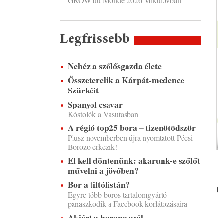
GROW du Monde 2026 Mikulovban
Legfrissebb
Nehéz a szőlősgazda élete
Összeterelik a Kárpát-medence
Szürkéit
Spanyol csavar
Kóstolók a Vasutasban
A régió top25 bora – tizenötödször
Plusz novemberben újra nyomtatott Pécsi
Borozó érkezik!
El kell döntenünk: akarunk-e szőlőt
művelni a jövőben?
Bor a tiltólistán?
Egyre több boros tartalomgyártó
panaszkodik a Facebook korlátozásaira
Akiért a harang szól