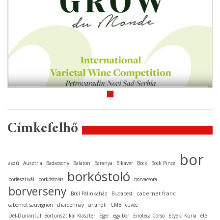
Címkefelhő
bor
aszú
Ausztria
Badacsony
Balaton
Baranya
Bikavér
Bock
Bock Pince
borkóstoló
borfesztivál
borkóstolás
borvacsora
borverseny
cabernet franc
Brill Pálinkaház
Budapest
cabernet sauvignon
chardonnay
cirfandli
CMB
cuvée
Dél-Dunántúli Borturisztikai Klaszter
Eger
egy bor
Enoteca Corso
Etyeki Kúria
étel