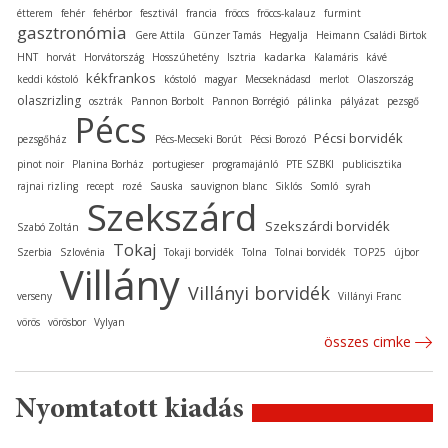
étterem
fehér
fehérbor
fesztivál
francia
fröccs
fröccs-kalauz
furmint
gasztronómia
Gere Attila
Günzer Tamás
Hegyalja
Heimann Családi Birtok
kadarka
HNT
horvát
Horvátország
Hosszúhetény
Isztria
Kalamáris
kávé
kékfrankos
keddi kóstoló
kóstoló
magyar
Mecseknádasd
merlot
Olaszország
olaszrizling
osztrák
Pannon Borbolt
Pannon Borrégió
pálinka
pályázat
pezsgő
Pécs
Pécsi borvidék
pezsgőház
Pécs-Mecseki Borút
Pécsi Borozó
pinot noir
Planina Borház
portugieser
programajánló
PTE SZBKI
publicisztika
rajnai rizling
recept
rozé
Sauska
sauvignon blanc
Siklós
Somló
syrah
Szekszárd
Szekszárdi borvidék
Szabó Zoltán
Tokaj
Szerbia
Szlovénia
Tokaji borvidék
Tolna
Tolnai borvidék
TOP25
újbor
Villány
Villányi borvidék
verseny
Villányi Franc
vörös
vörösbor
Vylyan
összes cimke
Nyomtatott kiadás