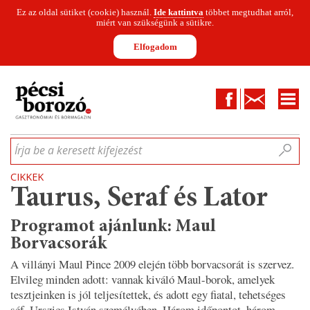
Ez az oldal sütiket (cookie) használ.
Ide kattintva
többet megtudhat arról,
miért van szükségünk a sütikre.
Elfogadom
Facebook
Kapcsolat
CIKKEK
HÍREK
INFOGRAFIKÁK
MUNKATÁRSAK
WINESOFA
LE
Írja be a keresett kifejezést
CIKKEK
Taurus, Seraf és Lator
Programot ajánlunk: Maul
Borvacsorák
A villányi Maul Pince 2009 elején több borvacsorát is szervez.
Elvileg minden adott: vannak kiváló Maul-borok, amelyek
tesztjeinken is jól teljesítettek, és adott egy fiatal, tehetséges
séf, Urszics István személyében. Három időpontot, három