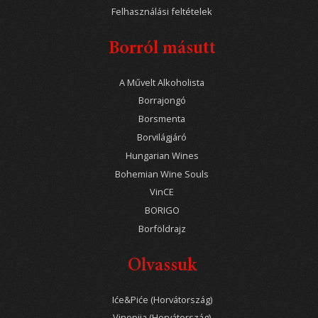
Felhasználási feltételek
Borról másutt
A Művelt Alkoholista
Borrajongó
Borsmenta
Borvilágjáró
Hungarian Wines
Bohemian Wine Souls
VinCE
BORIGO
Borföldrajz
Olvassuk
Iće&Piće (Horvátország)
Vinopija (Horvátország)