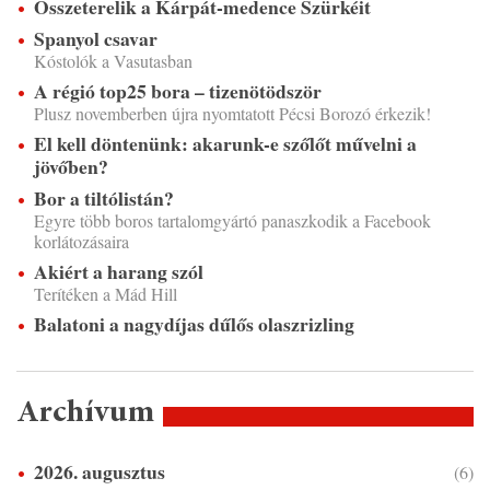
Összeterelik a Kárpát-medence Szürkéit
Spanyol csavar
Kóstolók a Vasutasban
A régió top25 bora – tizenötödször
Plusz novemberben újra nyomtatott Pécsi Borozó érkezik!
El kell döntenünk: akarunk-e szőlőt művelni a
jövőben?
Bor a tiltólistán?
Egyre több boros tartalomgyártó panaszkodik a Facebook
korlátozásaira
Akiért a harang szól
Terítéken a Mád Hill
Balatoni a nagydíjas dűlős olaszrizling
Archívum
2026. augusztus
(6)