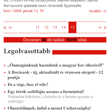
borvacsorát ajánlunk most olvasóink figyelmébe.
bori
2009. január 12. 7ó
tovább
11
12
13
14
15
Összesen
43
db találat.
15/15
oldal.
Legolvasottabb
„Önmagunknak hazudunk a magyar bor sikeréről”
A Borászok - új, aktualizált és vészesen sürgető - 12
pontja
Itt a vége, fuss el véle?
Egy török szőlőfajta azonos a furminttal!
Történelmi felfedezés, a kolorko és a furmint ugyanaz a
szőlőfajta!
Olaszrizlingek, indul a menet Csehországba!