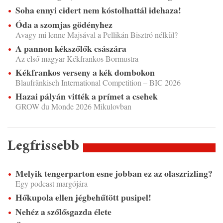
Soha ennyi cidert nem kóstolhattál idehaza!
Óda a szomjas gödényhez
Avagy mi lenne Majsával a Pellikán Bisztró nélkül?
A pannon kékszőlők császára
Az első magyar Kékfrankos Bormustra
Kékfrankos verseny a kék dombokon
Blaufränkisch International Competition – BIC 2026
Hazai pályán vitték a prímet a csehek
GROW du Monde 2026 Mikulovban
Legfrissebb
Melyik tengerparton esne jobban ez az olaszrizling?
Egy podcast margójára
Hőkupola ellen jégbehűtött pusipel!
Nehéz a szőlősgazda élete