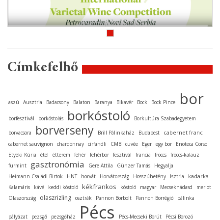
Címkefelhő
bor
aszú
Ausztria
Badacsony
Balaton
Baranya
Bikavér
Bock
Bock Pince
borkóstoló
borfesztivál
borkóstolás
Borkultúra Szabadegyetem
borverseny
cabernet franc
borvacsora
Brill Pálinkaház
Budapest
cabernet sauvignon
chardonnay
cirfandli
CMB
cuvée
Eger
egy bor
Enoteca Corso
Etyeki Kúria
étel
étterem
fehér
fehérbor
fesztivál
francia
fröccs
fröccs-kalauz
gasztronómia
furmint
Gere Attila
Günzer Tamás
Hegyalja
kadarka
Heimann Családi Birtok
HNT
horvát
Horvátország
Hosszúhetény
Isztria
kékfrankos
Kalamáris
kávé
keddi kóstoló
kóstoló
magyar
Mecseknádasd
merlot
olaszrizling
Olaszország
osztrák
Pannon Borbolt
Pannon Borrégió
pálinka
Pécs
pályázat
pezsgő
pezsgőház
Pécs-Mecseki Borút
Pécsi Borozó