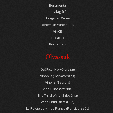
Borsmenta
Borvilágjáró
Hungarian Wines
Bohemian Wine Souls
VinCE
BORIGO
Borföldrajz
Olvassuk
Iće&Piće (Horvátország)
Vinopija (Horvátország)
Vino.rs (Szerbia)
Vino i Fino (Szerbia)
The Third Wine (Szlovénia)
Wine Enthusiast (USA)
La Revue du vin de France (Franciaország)