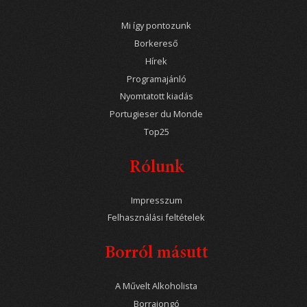
Mi így pontozunk
Borkereső
Hírek
Programajánló
Nyomtatott kiadás
Portugieser du Monde
Top25
Rólunk
Impresszum
Felhasználási feltételek
Borról másutt
A Művelt Alkoholista
Borrajongó