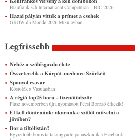
Kékfrankos verseny a kék dombokon
Blaufränkisch International Competition – BIC 2026
Hazai pályán vitték a prímet a csehek
GROW du Monde 2026 Mikulovban
Legfrissebb
Nehéz a szőlősgazda élete
Összeterelik a Kárpát-medence Szürkéit
Spanyol csavar
Kóstolók a Vasutasban
A régió top25 bora – tizenötödször
Plusz novemberben újra nyomtatott Pécsi Borozó érkezik!
El kell döntenünk: akarunk-e szőlőt művelni a
jövőben?
Bor a tiltólistán?
Egyre több boros tartalomgyártó panaszkodik a Facebook