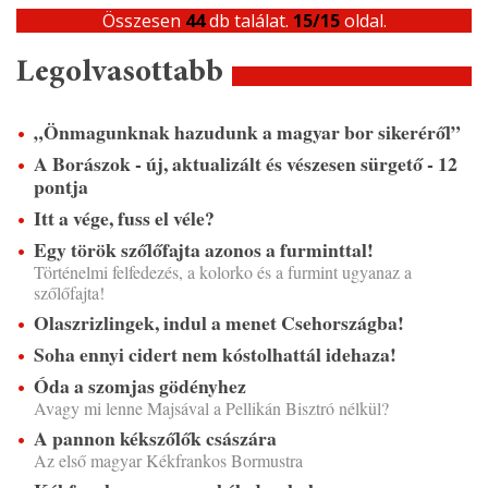
Összesen
44
db találat.
15/15
oldal.
Legolvasottabb
„Önmagunknak hazudunk a magyar bor sikeréről”
A Borászok - új, aktualizált és vészesen sürgető - 12
pontja
Itt a vége, fuss el véle?
Egy török szőlőfajta azonos a furminttal!
Történelmi felfedezés, a kolorko és a furmint ugyanaz a
szőlőfajta!
Olaszrizlingek, indul a menet Csehországba!
Soha ennyi cidert nem kóstolhattál idehaza!
Óda a szomjas gödényhez
Avagy mi lenne Majsával a Pellikán Bisztró nélkül?
A pannon kékszőlők császára
Az első magyar Kékfrankos Bormustra