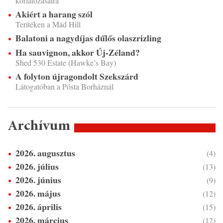
korlátozásaira
Akiért a harang szól
Terítéken a Mád Hill
Balatoni a nagydíjas dűlős olaszrizling
Ha sauvignon, akkor Új-Zéland?
Shed 530 Estate (Hawke’s Bay)
A folyton újragondolt Szekszárd
Látogatóban a Pósta Borháznál
Archívum
2026. augusztus
(4)
2026. július
(13)
2026. június
(9)
2026. május
(12)
2026. április
(15)
2026. március
(12)