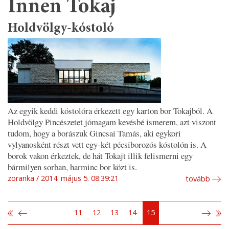
Innen Tokaj
Holdvölgy-kóstoló
Az egyik keddi kóstolóra érkezett egy karton bor Tokajból. A
Holdvölgy Pincészetet jómagam kevésbé ismerem, azt viszont
tudom, hogy a borászuk Gincsai Tamás, aki egykori
vylyanosként részt vett egy-két pécsiborozós kóstolón is. A
borok vakon érkeztek, de hát Tokajt illik felismerni egy
bármilyen sorban, harminc bor közt is.
zoranka
2014. május 5. 08:39:21
tovább
11
12
13
14
15