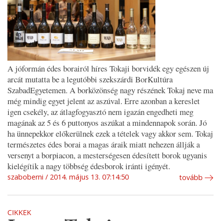
A jóformán édes borairól híres Tokaji borvidék egy egészen új
arcát mutatta be a legutóbbi szekszárdi BorKultúra
SzabadEgyetemen. A borközönség nagy részének Tokaj neve ma
még mindig egyet jelent az aszúval. Erre azonban a kereslet
igen csekély, az átlagfogyasztó nem igazán engedheti meg
magának az 5 és 6 puttonyos aszúkat a mindennapok során. Jó
ha ünnepekkor előkerülnek ezek a tételek vagy akkor sem. Tokaj
természetes édes borai a magas áraik miatt nehezen állják a
versenyt a borpiacon, a mesterségesen édesített borok ugyanis
kielégítik a nagy többség édesborok iránti igényét.
szaboberni
2014. május 13. 07:14:50
tovább
CIKKEK