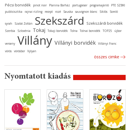
Pécsi borvidék
pinot noir
Planina Borház
portugieser
programajánló
PTE SZBKI
publicisztika
rajnai rizling
recept
rozé
Sauska
sauvignon blanc
Siklós
Somló
Szekszárd
Szekszárdi borvidék
syrah
Szabó Zoltán
Tokaj
Szerbia
Szlovénia
Tokaji borvidék
Tolna
Tolnai borvidék
TOP25
újbor
Villány
Villányi borvidék
verseny
Villányi Franc
vörös
vörösbor
Vylyan
összes cimke
Nyomtatott kiadás