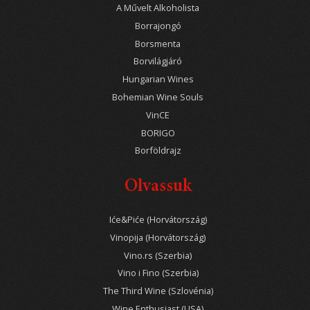
A Művelt Alkoholista
Borrajongó
Borsmenta
Borvilágjáró
Hungarian Wines
Bohemian Wine Souls
VinCE
BORIGO
Borföldrajz
Olvassuk
Iće&Piće (Horvátország)
Vinopija (Horvátország)
Vino.rs (Szerbia)
Vino i Fino (Szerbia)
The Third Wine (Szlovénia)
Wine Enthusiast (USA)