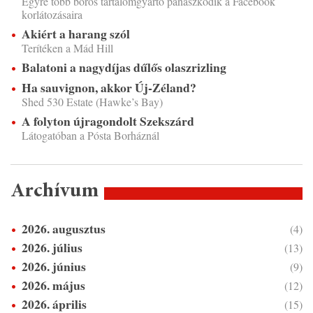
Egyre több boros tartalomgyártó panaszkodik a Facebook
korlátozásaira
Akiért a harang szól
Terítéken a Mád Hill
Balatoni a nagydíjas dűlős olaszrizling
Ha sauvignon, akkor Új-Zéland?
Shed 530 Estate (Hawke’s Bay)
A folyton újragondolt Szekszárd
Látogatóban a Pósta Borháznál
Archívum
2026. augusztus
(4)
2026. július
(13)
2026. június
(9)
2026. május
(12)
2026. április
(15)