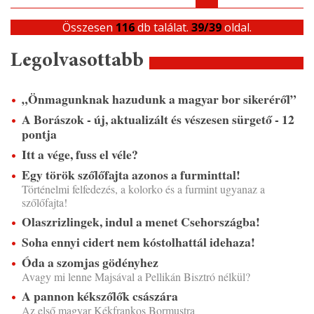
Összesen
116
db találat.
39/39
oldal.
Legolvasottabb
„Önmagunknak hazudunk a magyar bor sikeréről”
A Borászok - új, aktualizált és vészesen sürgető - 12
pontja
Itt a vége, fuss el véle?
Egy török szőlőfajta azonos a furminttal!
Történelmi felfedezés, a kolorko és a furmint ugyanaz a
szőlőfajta!
Olaszrizlingek, indul a menet Csehországba!
Soha ennyi cidert nem kóstolhattál idehaza!
Óda a szomjas gödényhez
Avagy mi lenne Majsával a Pellikán Bisztró nélkül?
A pannon kékszőlők császára
Az első magyar Kékfrankos Bormustra