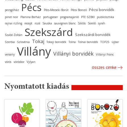
Pécs
Pécsi borvidék
pezsgőház
Pécs-Mecseki Borút
Pécsi Borozó
pinot noir
Planina Borház
portugieser
programajánló
PTE SZBKI
publicisztika
rajnai rizling
recept
rozé
Sauska
sauvignon blanc
Siklós
Somló
syrah
Szekszárd
Szekszárdi borvidék
Szabó Zoltán
Tokaj
Szerbia
Szlovénia
Tokaji borvidék
Tolna
Tolnai borvidék
TOP25
újbor
Villány
Villányi borvidék
verseny
Villányi Franc
vörös
vörösbor
Vylyan
összes cimke
Nyomtatott kiadás