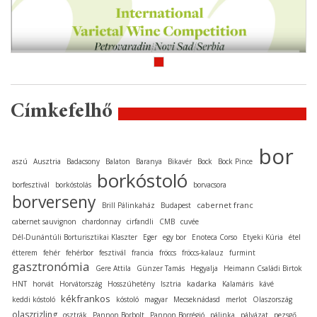
Címkefelhő
bor
aszú
Ausztria
Badacsony
Balaton
Baranya
Bikavér
Bock
Bock Pince
borkóstoló
borfesztivál
borkóstolás
borvacsora
borverseny
cabernet franc
Brill Pálinkaház
Budapest
cabernet sauvignon
chardonnay
cirfandli
CMB
cuvée
Dél-Dunántúli Borturisztikai Klaszter
Eger
egy bor
Enoteca Corso
Etyeki Kúria
étel
étterem
fehér
fehérbor
fesztivál
francia
fröccs
fröccs-kalauz
furmint
gasztronómia
Gere Attila
Günzer Tamás
Hegyalja
Heimann Családi Birtok
kadarka
HNT
horvát
Horvátország
Hosszúhetény
Isztria
Kalamáris
kávé
kékfrankos
keddi kóstoló
kóstoló
magyar
Mecseknádasd
merlot
Olaszország
olaszrizling
osztrák
Pannon Borbolt
Pannon Borrégió
pálinka
pályázat
pezsgő