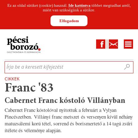
Ez az oldal sütiket (cookie) használ.
Ide kattintva
többet megtudhat arról,
miért van szükségünk a sütikre.
Elfogadom
Facebook
Kapcsolat
CIKKEK
HÍREK
INFOGRAFIKÁK
MUNKATÁRSAK
WINESOFA
LE
Írja be a keresett kifejezést
CIKKEK
Franc '83
Cabernet Franc kóstoló Villányban
Cabernet Franc kóstolóval nyitottuk a februárt a Vylyan
Pincészetben. Villányi franc metszet és versenyen kívül néhány
matuzsálemi korú tétel, sorrend és borismertető a 14 tagú zsűri
ítélete és véleménye alapján.