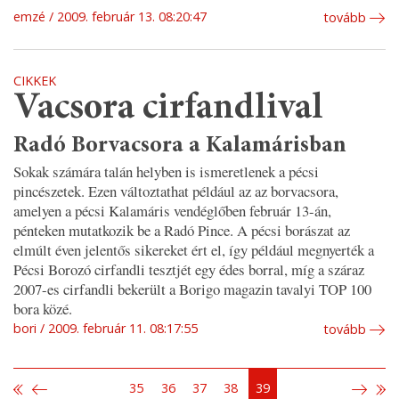
emzé
2009. február 13. 08:20:47
tovább
CIKKEK
Vacsora cirfandlival
Radó Borvacsora a Kalamárisban
Sokak számára talán helyben is ismeretlenek a pécsi
pincészetek. Ezen változtathat például az az borvacsora,
amelyen a pécsi Kalamáris vendéglőben február 13-án,
pénteken mutatkozik be a Radó Pince. A pécsi borászat az
elmúlt éven jelentős sikereket ért el, így például megnyerték a
Pécsi Borozó cirfandli tesztjét egy édes borral, míg a száraz
2007-es cirfandli bekerült a Borigo magazin tavalyi TOP 100
bora közé.
bori
2009. február 11. 08:17:55
tovább
35
36
37
38
39