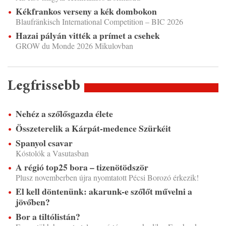
Kékfrankos verseny a kék dombokon
Blaufränkisch International Competition – BIC 2026
Hazai pályán vitték a prímet a csehek
GROW du Monde 2026 Mikulovban
Legfrissebb
Nehéz a szőlősgazda élete
Összeterelik a Kárpát-medence Szürkéit
Spanyol csavar
Kóstolók a Vasutasban
A régió top25 bora – tizenötödször
Plusz novemberben újra nyomtatott Pécsi Borozó érkezik!
El kell döntenünk: akarunk-e szőlőt művelni a
jövőben?
Bor a tiltólistán?