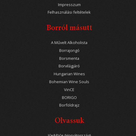
Impresszum
Felhasználási feltételek
Borról másutt
A Művelt Alkoholista
Borrajongó
Borsmenta
Borvilágjáró
Hungarian Wines
Bohemian Wine Souls
VinCE
BORIGO
Borföldrajz
Olvassuk
Iće&Piće (Horvátország)