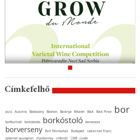
Címkefelhő
bor
aszú
Ausztria
Badacsony
Balaton
Baranya
Bikavér
Bock
Bock Pince
borkóstoló
borfesztivál
borkóstolás
borvacsora
borverseny
cabernet franc
Brill Pálinkaház
Budapest
cabernet sauvignon
chardonnay
cirfandli
CMB
cuvée