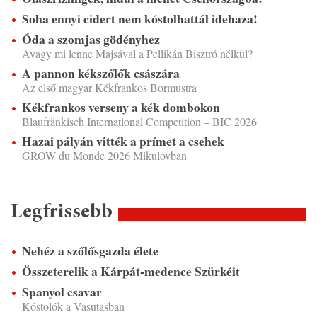
Soha ennyi cidert nem kóstolhattál idehaza!
Óda a szomjas gödényhez
Avagy mi lenne Majsával a Pellikán Bisztró nélkül?
A pannon kékszőlők császára
Az első magyar Kékfrankos Bormustra
Kékfrankos verseny a kék dombokon
Blaufränkisch International Competition – BIC 2026
Hazai pályán vitték a prímet a csehek
GROW du Monde 2026 Mikulovban
Legfrissebb
Nehéz a szőlősgazda élete
Összeterelik a Kárpát-medence Szürkéit
Spanyol csavar
Kóstolók a Vasutasban