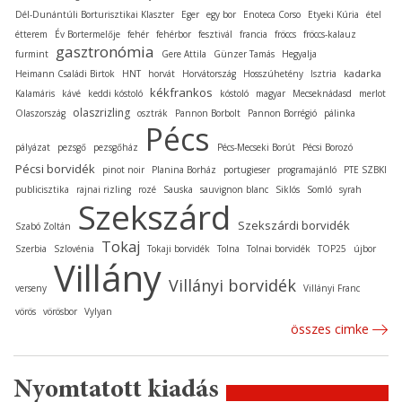
Dél-Dunántúli Borturisztikai Klaszter
Eger
egy bor
Enoteca Corso
Etyeki Kúria
étel
étterem
Év Bortermelője
fehér
fehérbor
fesztivál
francia
fröccs
fröccs-kalauz
gasztronómia
furmint
Gere Attila
Günzer Tamás
Hegyalja
kadarka
Heimann Családi Birtok
HNT
horvát
Horvátország
Hosszúhetény
Isztria
kékfrankos
Kalamáris
kávé
keddi kóstoló
kóstoló
magyar
Mecseknádasd
merlot
olaszrizling
Olaszország
osztrák
Pannon Borbolt
Pannon Borrégió
pálinka
Pécs
pályázat
pezsgő
pezsgőház
Pécs-Mecseki Borút
Pécsi Borozó
Pécsi borvidék
pinot noir
Planina Borház
portugieser
programajánló
PTE SZBKI
publicisztika
rajnai rizling
rozé
Sauska
sauvignon blanc
Siklós
Somló
syrah
Szekszárd
Szekszárdi borvidék
Szabó Zoltán
Tokaj
Szerbia
Szlovénia
Tokaji borvidék
Tolna
Tolnai borvidék
TOP25
újbor
Villány
Villányi borvidék
verseny
Villányi Franc
vörös
vörösbor
Vylyan
összes cimke
Nyomtatott kiadás