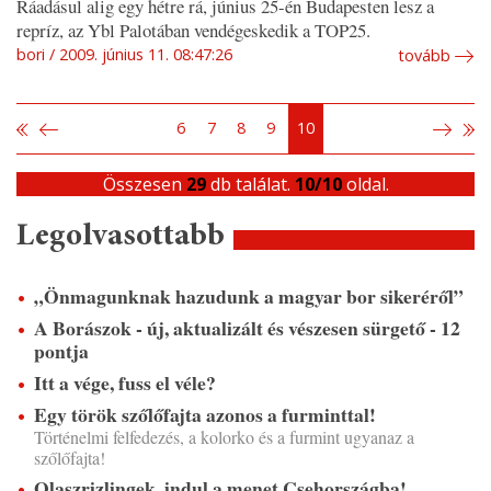
Ráadásul alig egy hétre rá, június 25-én Budapesten lesz a
repríz, az Ybl Palotában vendégeskedik a TOP25.
bori
2009. június 11. 08:47:26
tovább
6
7
8
9
10
Összesen
29
db találat.
10/10
oldal.
Legolvasottabb
„Önmagunknak hazudunk a magyar bor sikeréről”
A Borászok - új, aktualizált és vészesen sürgető - 12
pontja
Itt a vége, fuss el véle?
Egy török szőlőfajta azonos a furminttal!
Történelmi felfedezés, a kolorko és a furmint ugyanaz a
szőlőfajta!
Olaszrizlingek, indul a menet Csehországba!