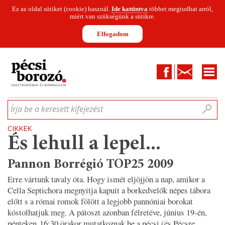
Ez az oldal sütiket (cookie) használ.
Ide kattintva
többet megtudhat arról,
miért van szükségünk a sütikre.
Elfogadom
Facebook
Kapcsolat
CIKKEK
HÍREK
INFOGRAFIKÁK
MUNKATÁRSAK
WINESOFA
LE
Írja be a keresett kifejezést
CIKKEK
És lehull a lepel...
Pannon Borrégió TOP25 2009
Erre vártunk tavaly óta. Hogy ismét eljöjjön a nap, amikor a
Cella Septichora megnyitja kapuit a borkedvelők népes tábora
előtt s a római romok fölött a legjobb pannóniai borokat
kóstolhatjuk meg. A pátoszt azonban félretéve, június 19-én,
pénteken 16:30 órakor mutatkoznak be a pécsi (és Pécsre