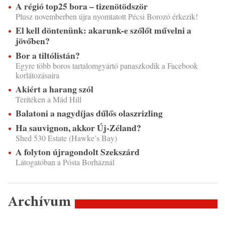
A régió top25 bora – tizenötödször
Plusz novemberben újra nyomtatott Pécsi Borozó érkezik!
El kell döntenünk: akarunk-e szőlőt művelni a
jövőben?
Bor a tiltólistán?
Egyre több boros tartalomgyártó panaszkodik a Facebook
korlátozásaira
Akiért a harang szól
Terítéken a Mád Hill
Balatoni a nagydíjas dűlős olaszrizling
Ha sauvignon, akkor Új-Zéland?
Shed 530 Estate (Hawke’s Bay)
A folyton újragondolt Szekszárd
Látogatóban a Pósta Borháznál
Archívum