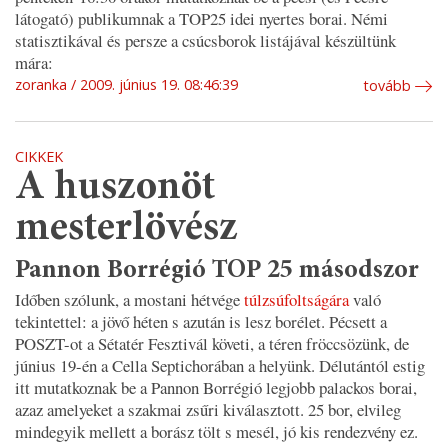
látogató) publikumnak a TOP25 idei nyertes borai. Némi
statisztikával és persze a csúcsborok listájával készültünk
mára:
zoranka
2009. június 19. 08:46:39
tovább
CIKKEK
A huszonöt
mesterlövész
Pannon Borrégió TOP 25 másodszor
Időben szólunk, a mostani hétvége
túlzsúfoltságára
való
tekintettel: a jövő héten s azután is lesz borélet. Pécsett a
POSZT-ot a Sétatér Fesztivál követi, a téren fröccsözünk, de
június 19-én a Cella Septichorában a helyünk. Délutántól estig
itt mutatkoznak be a Pannon Borrégió legjobb palackos borai,
azaz amelyeket a szakmai zsűri kiválasztott. 25 bor, elvileg
mindegyik mellett a borász tölt s mesél, jó kis rendezvény ez.