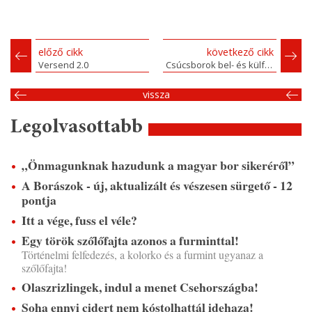
előző cikk
következő cikk
Versend 2.0
Csúcsborok bel- és külföldről
vissza
Legolvasottabb
„Önmagunknak hazudunk a magyar bor sikeréről”
A Borászok - új, aktualizált és vészesen sürgető - 12
pontja
Itt a vége, fuss el véle?
Egy török szőlőfajta azonos a furminttal!
Történelmi felfedezés, a kolorko és a furmint ugyanaz a
szőlőfajta!
Olaszrizlingek, indul a menet Csehországba!
Soha ennyi cidert nem kóstolhattál idehaza!