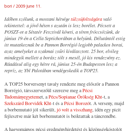
bori
2009 June 11.
Időben szólunk, a mostani hétvége
túlzsúfoltságára
való
tekintettel: a jövő héten s azután is lesz borélet. Pécsett a
POSZT-ot a Sétatér Fesztivál követi, a téren fröccsözünk, de
június 19-én a Cella Septichorában a helyünk. Délutántól estig
itt mutatkoznak be a Pannon Borrégió legjobb palackos borai,
azaz amelyeket a szakmai zsűri kiválasztott. 25 bor, elvileg
mindegyik mellett a borász tölt s mesél, jó kis rendezvény ez.
Ráadásul alig egy hétre rá, június 25-én Budapesten lesz a
repríz, az Ybl Palotában vendégeskedik a TOP25.
A TOP25 borversenyt tavaly rendezte meg először a Pannon
Borrégió, társszervezőül szerezve meg a
Pécsi
Tudományegyetem
et, a
Pécs/Sopianae Örökség Kht
-t, a
Szekszárd Borvidék Kht
-t és a
Pécsi Borozó
t. A verseny, majd
a borbemutató jól sikerült,
jó volt a visszhang
, idén egy picit
fejlesztve már két borbemutatót is beiktattak a táncrendbe.
A hagyományos pécsi eredményhirdetést és közönségkóstolót