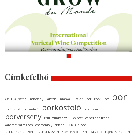
Címkefelhő
bor
aszú
Ausztria
Badacsony
Balaton
Baranya
Bikavér
Bock
Bock Pince
borkóstoló
borfesztivál
borkóstolás
borvacsora
borverseny
cabernet franc
Brill Pálinkaház
Budapest
cabernet sauvignon
chardonnay
cirfandli
CMB
cuvée
Dél-Dunántúli Borturisztikai Klaszter
Eger
egy bor
Enoteca Corso
Etyeki Kúria
étel