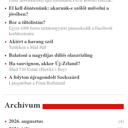
El kell döntenünk: akarunk-e szőlőt művelni a
jövőben?
Bor a tiltólistán?
Egyre több boros tartalomgyártó panaszkodik a Facebook
korlátozásaira
Akiért a harang szól
Terítéken a Mád Hill
Balatoni a nagydíjas dűlős olaszrizling
Ha sauvignon, akkor Új-Zéland?
Shed 530 Estate (Hawke’s Bay)
A folyton újragondolt Szekszárd
Látogatóban a Pósta Borháznál
Archívum
2026. augusztus
(4)