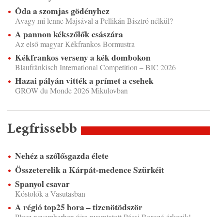
Óda a szomjas gödényhez
Avagy mi lenne Majsával a Pellikán Bisztró nélkül?
A pannon kékszőlők császára
Az első magyar Kékfrankos Bormustra
Kékfrankos verseny a kék dombokon
Blaufränkisch International Competition – BIC 2026
Hazai pályán vitték a prímet a csehek
GROW du Monde 2026 Mikulovban
Legfrissebb
Nehéz a szőlősgazda élete
Összeterelik a Kárpát-medence Szürkéit
Spanyol csavar
Kóstolók a Vasutasban
A régió top25 bora – tizenötödször
Plusz novemberben újra nyomtatott Pécsi Borozó érkezik!