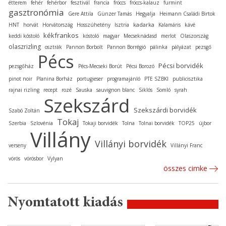
étterem
fehér
fehérbor
fesztivál
francia
fröccs
fröccs-kalauz
furmint
gasztronómia
Gere Attila
Günzer Tamás
Hegyalja
Heimann Családi Birtok
kadarka
HNT
horvát
Horvátország
Hosszúhetény
Isztria
Kalamáris
kávé
kékfrankos
keddi kóstoló
kóstoló
magyar
Mecseknádasd
merlot
Olaszország
olaszrizling
osztrák
Pannon Borbolt
Pannon Borrégió
pálinka
pályázat
pezsgő
Pécs
Pécsi borvidék
pezsgőház
Pécs-Mecseki Borút
Pécsi Borozó
pinot noir
Planina Borház
portugieser
programajánló
PTE SZBKI
publicisztika
rajnai rizling
recept
rozé
Sauska
sauvignon blanc
Siklós
Somló
syrah
Szekszárd
Szekszárdi borvidék
Szabó Zoltán
Tokaj
Szerbia
Szlovénia
Tokaji borvidék
Tolna
Tolnai borvidék
TOP25
újbor
Villány
Villányi borvidék
verseny
Villányi Franc
vörös
vörösbor
Vylyan
összes cimke
Nyomtatott kiadás