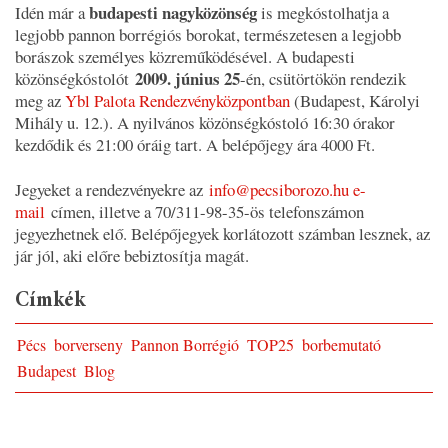
budapesti nagyközönség
Idén már a
is megkóstolhatja a
legjobb pannon borrégiós borokat, természetesen a legjobb
borászok személyes közreműködésével. A budapesti
2009. június 25
közönségkóstolót
-én, csütörtökön rendezik
meg az
Ybl Palota Rendezvényközpontban
(Budapest, Károlyi
Mihály u. 12.). A nyilvános közönségkóstoló 16:30 órakor
kezdődik és 21:00 óráig tart. A belépőjegy ára 4000 Ft.
Jegyeket a rendezvényekre az
info@pecsiborozo.hu e-
mail
címen, illetve a 70/311-98-35-ös telefonszámon
jegyezhetnek elő. Belépőjegyek korlátozott számban lesznek, az
jár jól, aki előre bebiztosítja magát.
Címkék
Pécs
borverseny
Pannon Borrégió
TOP25
borbemutató
Budapest
Blog