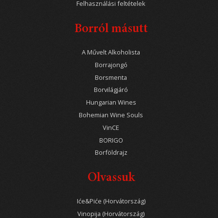
Felhasználási feltételek
Borról másutt
A Művelt Alkoholista
Borrajongó
Borsmenta
Borvilágjáró
Hungarian Wines
Bohemian Wine Souls
VinCE
BORIGO
Borföldrajz
Olvassuk
Iće&Piće (Horvátország)
Vinopija (Horvátország)