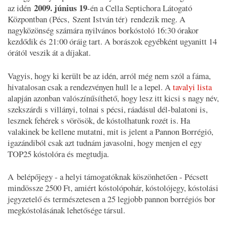
2009. június 19
az idén
-én a Cella Septichora Látogató
Központban (Pécs, Szent István tér) rendezik meg. A
nagyközönség számára nyilvános borkóstoló 16:30 órakor
kezdődik és 21:00 óráig tart. A borászok egyébként ugyanitt 14
órától veszik át a díjakat.
Vagyis, hogy ki került be az idén, arról még nem szól a fáma,
hivatalosan csak a rendezvényen hull le a lepel. A
tavalyi lista
alapján azonban valószínűsíthető, hogy lesz itt kicsi s nagy név,
szekszárdi s villányi, tolnai s pécsi, ráadásul dél-balatoni is,
lesznek fehérek s vörösök, de kóstolhatunk rozét is. Ha
valakinek be kellene mutatni, mit is jelent a Pannon Borrégió,
igazándiból csak azt tudnám javasolni, hogy menjen el egy
TOP25 kóstolóra és megtudja.
A belépőjegy - a helyi támogatóknak köszönhetően - Pécsett
mindössze 2500 Ft, amiért kóstolópohár, kóstolójegy, kóstolási
jegyzetelő és természetesen a 25 legjobb pannon borrégiós bor
megkóstolásának lehetősége társul.