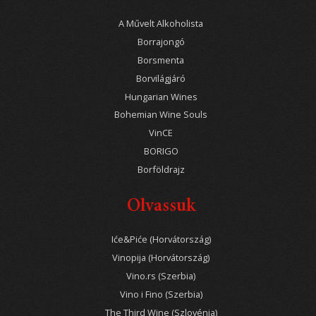
A Művelt Alkoholista
Borrajongó
Borsmenta
Borvilágjáró
Hungarian Wines
Bohemian Wine Souls
VinCE
BORIGO
Borföldrajz
Olvassuk
Iće&Piće (Horvátország)
Vinopija (Horvátország)
Vino.rs (Szerbia)
Vino i Fino (Szerbia)
The Third Wine (Szlovénia)