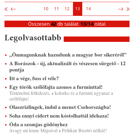
10
11
12
13
14
Összesen
42
db találat.
13/14
oldal.
Legolvasottabb
„Önmagunknak hazudunk a magyar bor sikeréről”
A Borászok - új, aktualizált és vészesen sürgető - 12
pontja
Itt a vége, fuss el véle?
Egy török szőlőfajta azonos a furminttal!
Történelmi felfedezés, a kolorko és a furmint ugyanaz a
szőlőfajta!
Olaszrizlingek, indul a menet Csehországba!
Soha ennyi cidert nem kóstolhattál idehaza!
Óda a szomjas gödényhez
Avagy mi lenne Majsával a Pellikán Bisztró nélkül?