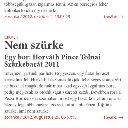
többségük igazán izgalmas lenni. Az én borrégiós fehér
különkartonom így nézne ki.
zoranka
2012. október 2. 13:03:29
tovább
CIKKEK
Nem szürke
Egy bor: Horváth Pince Tolnai
Szürkebarát 2011
Interjúzni jártunk pár hete Hőgyészen, egy fiatal borászt
kerestünk fel. Horváth Lászlónak hívják, tehetséges srác, azért
ne bízza el magát, de már most akad egy-két izgalmas bora,
pedig még csak az ötödik saját szüretét kezdi. Bővebben róla a
Pécsi Borozó őszi számában, most egy borát kóstoltam újra és
bizony legalább annyira tetszett, mint a pincében. Jöjjön a
szürke, ami nem szürke.
zoranka
2012. augusztus 29. 06:57:13
tovább