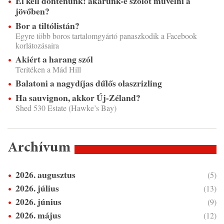
El kell döntenünk: akarunk-e szőlőt művelni a
jövőben?
Bor a tiltólistán?
Egyre több boros tartalomgyártó panaszkodik a Facebook
korlátozásaira
Akiért a harang szól
Terítéken a Mád Hill
Balatoni a nagydíjas dűlős olaszrizling
Ha sauvignon, akkor Új-Zéland?
Shed 530 Estate (Hawke’s Bay)
Archívum
2026. augusztus
(5)
2026. július
(13)
2026. június
(9)
2026. május
(12)