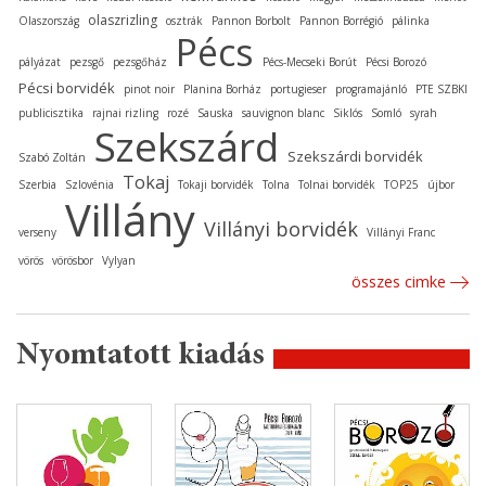
olaszrizling
Olaszország
osztrák
Pannon Borbolt
Pannon Borrégió
pálinka
Pécs
pályázat
pezsgő
pezsgőház
Pécs-Mecseki Borút
Pécsi Borozó
Pécsi borvidék
pinot noir
Planina Borház
portugieser
programajánló
PTE SZBKI
publicisztika
rajnai rizling
rozé
Sauska
sauvignon blanc
Siklós
Somló
syrah
Szekszárd
Szekszárdi borvidék
Szabó Zoltán
Tokaj
Szerbia
Szlovénia
Tokaji borvidék
Tolna
Tolnai borvidék
TOP25
újbor
Villány
Villányi borvidék
verseny
Villányi Franc
vörös
vörösbor
Vylyan
összes cimke
Nyomtatott kiadás