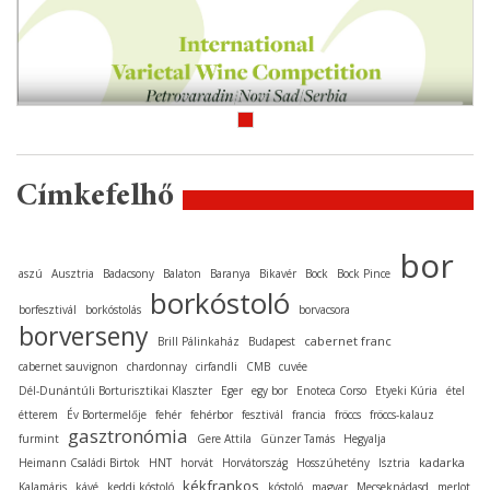
Címkefelhő
bor
aszú
Ausztria
Badacsony
Balaton
Baranya
Bikavér
Bock
Bock Pince
borkóstoló
borfesztivál
borkóstolás
borvacsora
borverseny
cabernet franc
Brill Pálinkaház
Budapest
cabernet sauvignon
chardonnay
cirfandli
CMB
cuvée
Dél-Dunántúli Borturisztikai Klaszter
Eger
egy bor
Enoteca Corso
Etyeki Kúria
étel
étterem
Év Bortermelője
fehér
fehérbor
fesztivál
francia
fröccs
fröccs-kalauz
gasztronómia
furmint
Gere Attila
Günzer Tamás
Hegyalja
kadarka
Heimann Családi Birtok
HNT
horvát
Horvátország
Hosszúhetény
Isztria
kékfrankos
Kalamáris
kávé
keddi kóstoló
kóstoló
magyar
Mecseknádasd
merlot