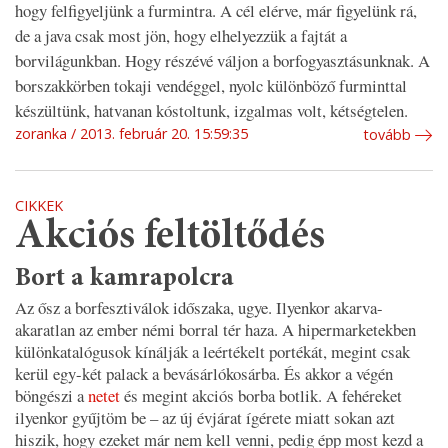
hogy felfigyeljünk a furmintra. A cél elérve, már figyelünk rá,
de a java csak most jön, hogy elhelyezzük a fajtát a
borvilágunkban. Hogy részévé váljon a borfogyasztásunknak. A
borszakkörben tokaji vendéggel, nyolc különböző furminttal
készültünk, hatvanan kóstoltunk, izgalmas volt, kétségtelen.
zoranka
2013. február 20. 15:59:35
tovább
CIKKEK
Akciós feltöltődés
Bort a kamrapolcra
Az ősz a borfesztiválok időszaka, ugye. Ilyenkor akarva-
akaratlan az ember némi borral tér haza. A hipermarketekben
különkatalógusok kínálják a leértékelt portékát, megint csak
kerül egy-két palack a bevásárlókosárba. És akkor a végén
böngészi a
netet
és megint akciós borba botlik. A fehéreket
ilyenkor gyűjtöm be – az új évjárat ígérete miatt sokan azt
hiszik, hogy ezeket már nem kell venni, pedig épp most kezd a