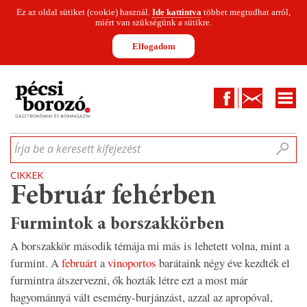
Ez az oldal sütiket (cookie) használ.
Ide kattintva
többet megtudhat arról,
miért van szükségünk a sütikre.
Elfogadom
Facebook
Kapcsolat
CIKKEK
HÍREK
INFOGRAFIKÁK
MUNKATÁRSAK
WINESOFA
LE
Írja be a keresett kifejezést
CIKKEK
Február fehérben
Furmintok a borszakkörben
A borszakkör második témája mi más is lehetett volna, mint a
furmint. A
februárt
a
vinoportos
barátaink négy éve kezdték el
furmintra átszervezni, ők hozták létre ezt a most már
hagyománnyá vált esemény-burjánzást, azzal az apropóval,