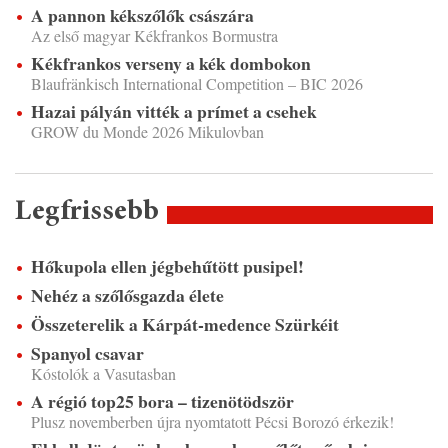
A pannon kékszőlők császára
Az első magyar Kékfrankos Bormustra
Kékfrankos verseny a kék dombokon
Blaufränkisch International Competition – BIC 2026
Hazai pályán vitték a prímet a csehek
GROW du Monde 2026 Mikulovban
Legfrissebb
Hőkupola ellen jégbehűtött pusipel!
Nehéz a szőlősgazda élete
Összeterelik a Kárpát-medence Szürkéit
Spanyol csavar
Kóstolók a Vasutasban
A régió top25 bora – tizenötödször
Plusz novemberben újra nyomtatott Pécsi Borozó érkezik!