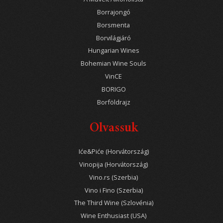
Borrajongó
Borsmenta
Borvilágjáró
Hungarian Wines
Bohemian Wine Souls
VinCE
BORIGO
Borföldrajz
Olvassuk
Iće&Piće (Horvátország)
Vinopija (Horvátország)
Vino.rs (Szerbia)
Vino i Fino (Szerbia)
The Third Wine (Szlovénia)
Wine Enthusiast (USA)