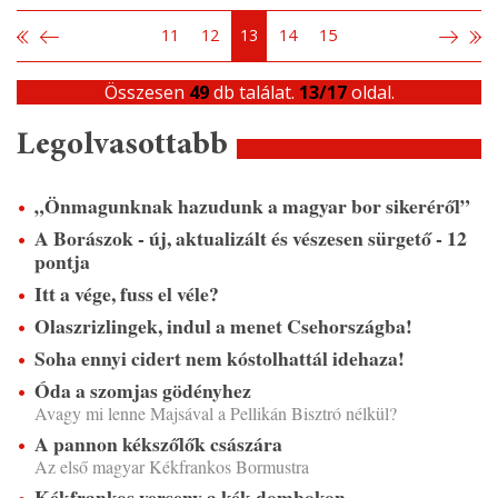
11
12
13
14
15
Összesen
49
db találat.
13/17
oldal.
Legolvasottabb
„Önmagunknak hazudunk a magyar bor sikeréről”
A Borászok - új, aktualizált és vészesen sürgető - 12
pontja
Itt a vége, fuss el véle?
Olaszrizlingek, indul a menet Csehországba!
Soha ennyi cidert nem kóstolhattál idehaza!
Óda a szomjas gödényhez
Avagy mi lenne Majsával a Pellikán Bisztró nélkül?
A pannon kékszőlők császára
Az első magyar Kékfrankos Bormustra
Kékfrankos verseny a kék dombokon