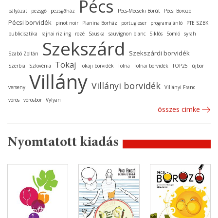
Pécs
pályázat
pezsgő
pezsgőház
Pécs-Mecseki Borút
Pécsi Borozó
Pécsi borvidék
pinot noir
Planina Borház
portugieser
programajánló
PTE SZBKI
publicisztika
rajnai rizling
rozé
Sauska
sauvignon blanc
Siklós
Somló
syrah
Szekszárd
Szekszárdi borvidék
Szabó Zoltán
Tokaj
Szerbia
Szlovénia
Tokaji borvidék
Tolna
Tolnai borvidék
TOP25
újbor
Villány
Villányi borvidék
verseny
Villányi Franc
vörös
vörösbor
Vylyan
összes cimke
Nyomtatott kiadás