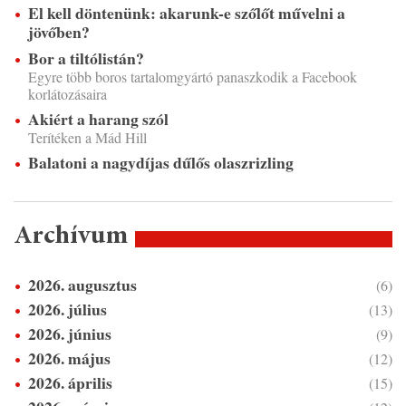
El kell döntenünk: akarunk-e szőlőt művelni a
jövőben?
Bor a tiltólistán?
Egyre több boros tartalomgyártó panaszkodik a Facebook
korlátozásaira
Akiért a harang szól
Terítéken a Mád Hill
Balatoni a nagydíjas dűlős olaszrizling
Archívum
2026. augusztus
(6)
2026. július
(13)
2026. június
(9)
2026. május
(12)
2026. április
(15)