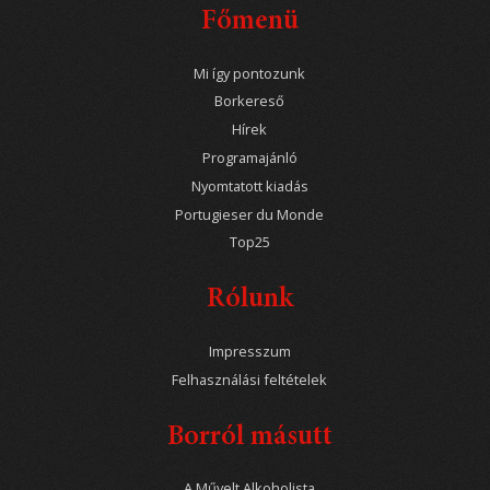
Főmenü
Mi így pontozunk
Borkereső
Hírek
Programajánló
Nyomtatott kiadás
Portugieser du Monde
Top25
Rólunk
Impresszum
Felhasználási feltételek
Borról másutt
A Művelt Alkoholista