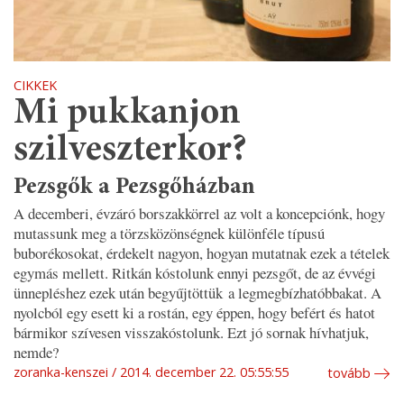
CIKKEK
Mi pukkanjon
szilveszterkor?
Pezsgők a Pezsgőházban
A decemberi, évzáró borszakkörrel az volt a koncepciónk, hogy
mutassunk meg a törzsközönségnek különféle típusú
buborékosokat, érdekelt nagyon, hogyan mutatnak ezek a tételek
egymás mellett. Ritkán kóstolunk ennyi pezsgőt, de az évvégi
ünnepléshez ezek után begyűjtöttük a legmegbízhatóbbakat. A
nyolcból egy esett ki a rostán, egy éppen, hogy befért és hatot
bármikor szívesen visszakóstolunk. Ezt jó sornak hívhatjuk,
nemde?
zoranka-kenszei
2014. december 22. 05:55:55
tovább