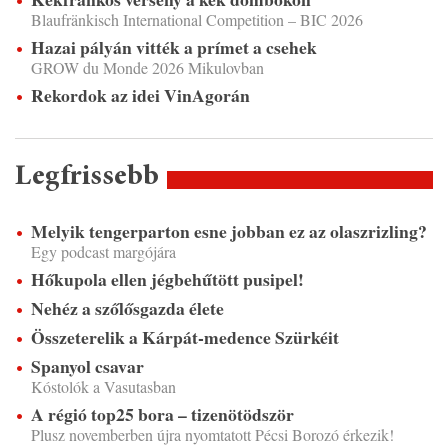
Blaufränkisch International Competition – BIC 2026
Hazai pályán vitték a prímet a csehek
GROW du Monde 2026 Mikulovban
Rekordok az idei VinAgorán
Legfrissebb
Melyik tengerparton esne jobban ez az olaszrizling?
Egy podcast margójára
Hőkupola ellen jégbehűtött pusipel!
Nehéz a szőlősgazda élete
Összeterelik a Kárpát-medence Szürkéit
Spanyol csavar
Kóstolók a Vasutasban
A régió top25 bora – tizenötödször
Plusz novemberben újra nyomtatott Pécsi Borozó érkezik!