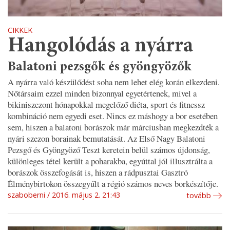
CIKKEK
Hangolódás a nyárra
Balatoni pezsgők és gyöngyözők
A nyárra való készülődést soha nem lehet elég korán elkezdeni.
Nőtársaim ezzel minden bizonnyal egyetértenek, mivel a
bikiniszezont hónapokkal megelőző diéta, sport és fitnessz
kombináció nem egyedi eset. Nincs ez máshogy a bor esetében
sem, hiszen a balatoni borászok már márciusban megkezdték a
nyári szezon borainak bemutatását. Az Első Nagy Balatoni
Pezsgő és Gyöngyöző Teszt keretein belül számos újdonság,
különleges tétel került a poharakba, egyúttal jól illusztrálta a
borászok összefogását is, hiszen a rádpusztai Gasztró
Élménybirtokon összegyűlt a régió számos neves borkészítője.
szaboberni
2016. május 2. 21:43
tovább