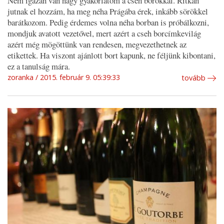
Nem igazán van nagy gyakorlatom a cseh borokkal. Ritkán
jutnak el hozzám, ha meg néha Prágába érek, inkább sörökkel
barátkozom. Pedig érdemes volna néha borban is próbálkozni,
mondjuk avatott vezetővel, mert azért a cseh borcímkevilág
azért még mögöttünk van rendesen, megvezethetnek az
etikettek. Ha viszont ajánlott bort kapunk, ne féljünk kibontani,
ez a tanulság mára.
zoranka
2015. február 9. 05:39:33
tovább