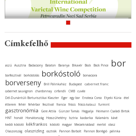
Címkefelhő
bor
aszú
Ausztria
Badacsony
Balaton
Baranya
Bikavér
Bock
Bock Pince
borkóstoló
borfesztivál
borkóstolás
borvacsora
borverseny
cabernet franc
Brill Pálinkaház
Budapest
cabernet sauvignon
chardonnay
cirfandli
CMB
cuvée
Dél-Dunántúli Borturisztikai Klaszter
Eger
egy bor
Enoteca Corso
Etyeki Kúria
étel
étterem
fehér
fehérbor
fesztivál
francia
fröccs
fröccs-kalauz
furmint
gasztronómia
Gere Attila
Günzer Tamás
Hegyalja
Heimann Családi Birtok
kadarka
HNT
horvát
Horvátország
Hosszúhetény
Isztria
Kalamáris
kávé
kékfrankos
keddi kóstoló
kóstoló
magyar
Mecseknádasd
merlot
olasz
olaszrizling
Olaszország
osztrák
Pannon Borbolt
Pannon Borrégió
pálinka