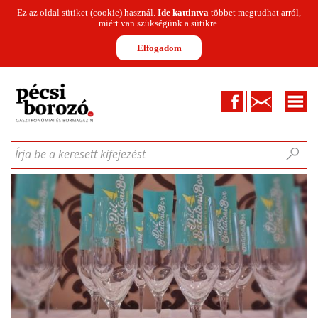
Ez az oldal sütiket (cookie) használ.
Ide kattintva
többet megtudhat arról,
miért van szükségünk a sütikre.
Elfogadom
Facebook
Kapcsolat
CIKKEK
HÍREK
INFOGRAFIKÁK
MUNKATÁRSAK
WINESOFA
LE
Írja be a keresett kifejezést