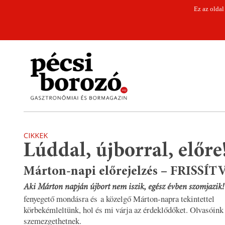
Ez az oldal
CIKKEK
Lúddal, újborral, előre
Márton-napi előrejelzés – FRISSÍT
Aki Márton napján újbort nem iszik, egész évben szomjazik!
fenyegető mondásra és a közelgő Márton-napra tekintettel
körbekémleltünk, hol és mi várja az érdeklődőket. Olvasóink
szemezgethetnek.