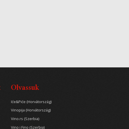
t
Olvassuk
Iće&Piće (Horvátország)
Vinopija (Horvátország)
Vino.rs (Szerbia)
Vino i Fino (Szerbia)