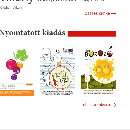
Villányi Franc
vörös
vörösbor
Vylyan
összes cimke
Nyomtatott kiadás
teljes archívum