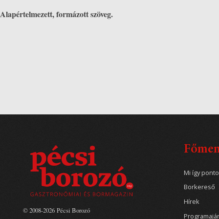
Alapértelmezett, formázott szöveg.
Főme
Mi így pont
Borkereső
Hírek
© 2008-2026 Pécsi Borozó
Programajá