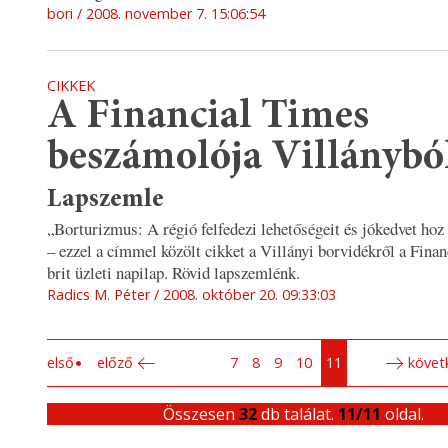
bori
2008. november 7. 15:06:54
CIKKEK
A Financial Times
beszámolója Villánybó
Lapszemle
„Borturizmus: A régió felfedezi lehetőségeit és jókedvet ho
– ezzel a címmel közölt cikket a Villányi borvidékről a Fina
brit üzleti napilap. Rövid lapszemlénk.
Radics M. Péter
2008. október 20. 09:33:03
első
előző
7
8
9
10
11
követ
Összesen
32
db találat.
11/11
oldal.