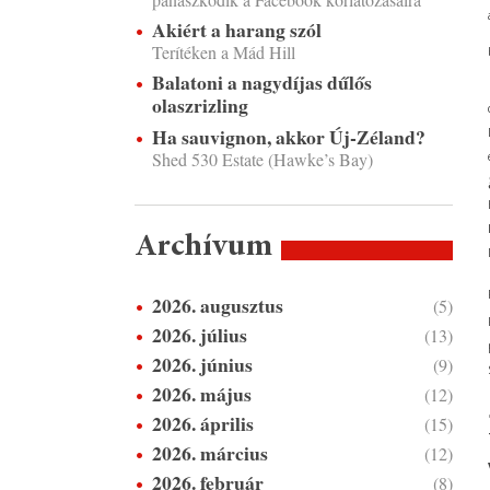
Akiért a harang szól
Terítéken a Mád Hill
Balatoni a nagydíjas dűlős
olaszrizling
Ha sauvignon, akkor Új-Zéland?
Shed 530 Estate (Hawke’s Bay)
Archívum
2026. augusztus
(5)
2026. július
(13)
2026. június
(9)
2026. május
(12)
2026. április
(15)
2026. március
(12)
2026. február
(8)