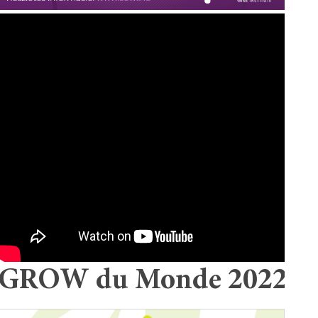
GROW du Monde 2022