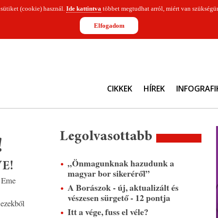
 sütiket (cookie) használ.
Ide kattintva
többet megtudhat arról, miért van szükségün
Elfogadom
CIKKEK
HÍREK
INFOGRAFI
Legolvasottabb
!
„Önmagunknak hazudunk a
VE!
magyar bor sikeréről”
Eme
A Borászok - új, aktualizált és
vészesen sürgető - 12 pontja
 ezekből
Itt a vége, fuss el véle?