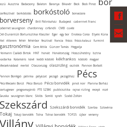
bor
aszú
Ausztria
Badacsony
Balaton
Baranya
Bikavér
Bock
Bock Pince
borkóstoló
F
borfesztivál
borkóstolás
borvacsora
borverseny
cabernet franc
Brill Pálinkaház
Budapest
cabernet sauvignon
chardonnay
cirfandli
CMB
cuvée
Ka
Dél-Dunántúli Borturisztikai Klaszter
Eger
egy bor
Enoteca Corso
Etyeki Kúria
étel
étterem
fehér
fehérbor
fesztivál
francia
fröccs
fröccs-kalauz
furmint
gasztronómia
Gere Attila
Günzer Tamás
Hegyalja
Heimann Családi Birtok
HNT
horvát
Horvátország
Hosszúhetény
Isztria
kékfrankos
kadarka
Kalamáris
kávé
keddi kóstoló
kóstoló
magyar
olaszrizling
Mecseknádasd
merlot
Olaszország
osztrák
Pannon Borbolt
Pécs
Pannon Borrégió
pálinka
pályázat
pezsgő
pezsgőház
Pécsi borvidék
Pécs-Mecseki Borút
Pécsi Borozó
pinot noir
Planina Borház
portugieser
programajánló
PTE SZBKI
publicisztika
rajnai rizling
recept
rozé
Sauska
sauvignon blanc
Siklós
Somló
syrah
Szabó Zoltán
Szekszárd
Szekszárdi borvidék
Szerbia
Szlovénia
Tokaj
Tokaji borvidék
Tolna
Tolnai borvidék
TOP25
újbor
verseny
Villány
Villányi borvidék