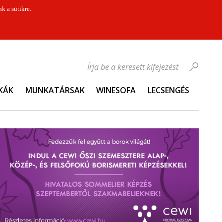
k a sütikre.
Írja be a keresett kifejezést
KÁK
MUNKATÁRSAK
WINESOFA
LECSENGÉS