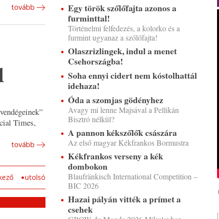
Egy török szőlőfajta azonos a
tovább
furminttal!
Történelmi felfedezés, a kolorko és a
furmint ugyanaz a szőlőfajta!
Olaszrizlingek, indul a menet
Csehországba!
l
Soha ennyi cidert nem kóstolhattál
idehaza!
Óda a szomjas gödényhez
Avagy mi lenne Majsával a Pellikán
z vendégeinek”
Bisztró nélkül?
ncial Times,
A pannon kékszőlők császára
Az első magyar Kékfrankos Bormustra
tovább
Kékfrankos verseny a kék
dombokon
Blaufränkisch International Competition –
kező
utolsó
BIC 2026
Hazai pályán vitték a prímet a
csehek