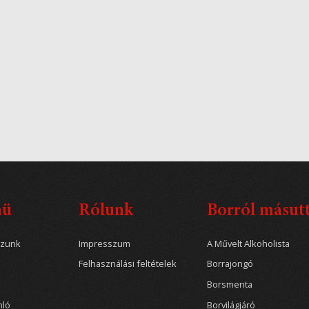
nü
Rólunk
Borról másut
ozunk
Impresszum
A Művelt Alkoholista
Felhasználási feltételek
Borrajongó
Borsmenta
nló
Borvilágjáró