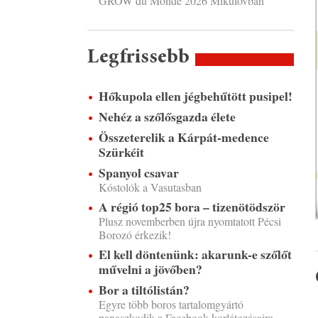
GROW du Monde 2026 Mikulovban
Legfrissebb
Hőkupola ellen jégbehűtött pusipel!
Nehéz a szőlősgazda élete
Összeterelik a Kárpát-medence
Szürkéit
Spanyol csavar
Kóstolók a Vasutasban
A régió top25 bora – tizenötödször
Plusz novemberben újra nyomtatott Pécsi
Borozó érkezik!
El kell döntenünk: akarunk-e szőlőt
művelni a jövőben?
Bor a tiltólistán?
Egyre több boros tartalomgyártó
panaszkodik a Facebook korlátozásaira