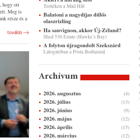
, hogy ott
Terítéken a Mád Hill
ett. Meg is
Balatoni a nagydíjas dűlős
unk része és a
olaszrizling
Ha sauvignon, akkor Új-Zéland?
tovább
Shed 530 Estate (Hawke’s Bay)
A folyton újragondolt Szekszárd
Látogatóban a Pósta Borháznál
Archívum
2026. augusztus
(4)
2026. július
(13)
2026. június
(9)
2026. május
(12)
2026. április
(15)
2026. március
(12)