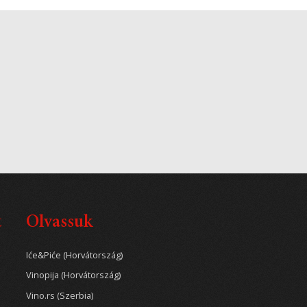
t
Olvassuk
Iće&Piće (Horvátország)
Vinopija (Horvátország)
Vino.rs (Szerbia)