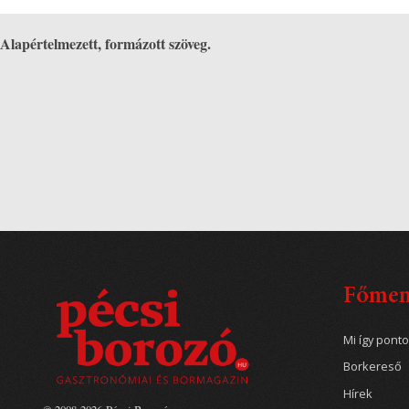
Alapértelmezett, formázott szöveg.
Főme
Mi így pont
Borkereső
Hírek