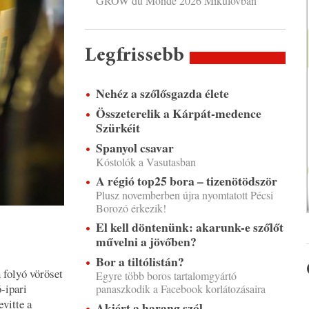
GROW du Monde 2026 Mikulovban
Legfrissebb
Nehéz a szőlősgazda élete
Összeterelik a Kárpát-medence
Szürkéit
Spanyol csavar
Kóstolók a Vasutasban
A régió top25 bora – tizenötödször
Plusz novemberben újra nyomtatott Pécsi
Borozó érkezik!
El kell döntenünk: akarunk-e szőlőt
művelni a jövőben?
Bor a tiltólistán?
 folyó vöröset
Egyre több boros tartalomgyártó
ó-ipari
panaszkodik a Facebook korlátozásaira
vitte a
Akiért a harang szól