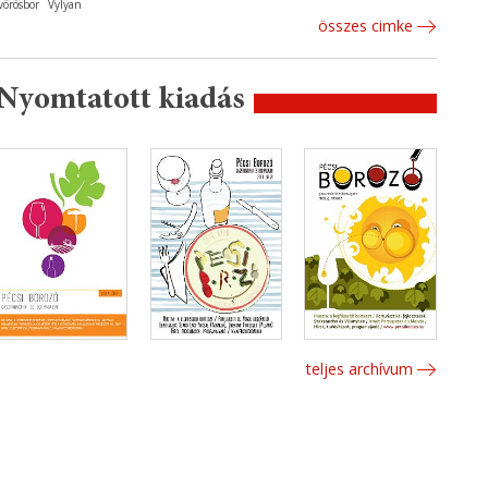
vörösbor
Vylyan
összes cimke
Nyomtatott kiadás
teljes archívum