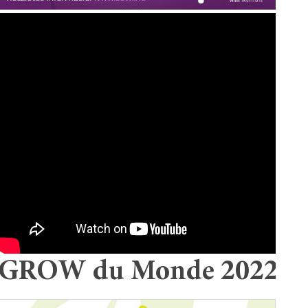
GROW du Monde 2022