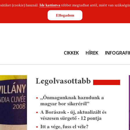
 sütiket (cookie) használ.
Ide kattintva
többet megtudhat arról, miért van szükségün
Elfogadom
CIKKEK
HÍREK
INFOGRAFI
Legolvasottabb
„Önmagunknak hazudunk a
magyar bor sikeréről”
A Borászok - új, aktualizált és
vészesen sürgető - 12 pontja
Itt a vége, fuss el véle?