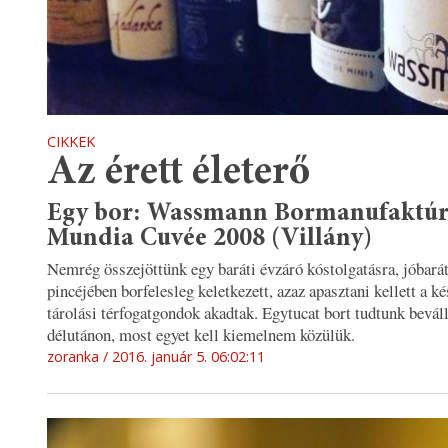
CIKKEK
Az érett életerő
Egy bor: Wassmann Bormanufaktú
Mundia Cuvée 2008 (Villány)
Nemrég összejöttünk egy baráti évzáró kóstolgatásra, jóbará
pincéjében borfelesleg keletkezett, azaz apasztani kellett a ké
tárolási térfogatgondok akadtak. Egytucat bort tudtunk beváll
délutánon, most egyet kell kiemelnem közülük.
zoranka
2016. január 5. 06:02:11