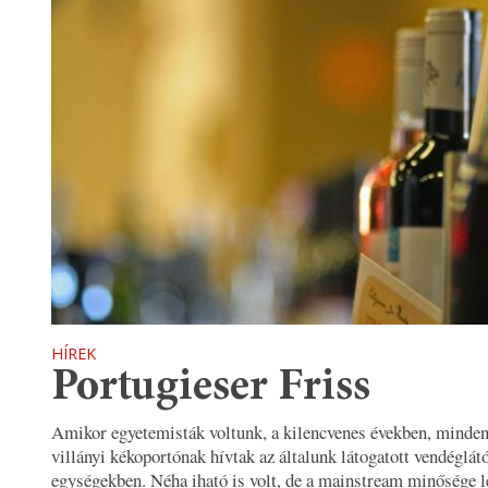
HÍREK
Portugieser Friss
Amikor egyetemisták voltunk, a kilencvenes években, minden
villányi kékoportónak hívtak az általunk látogatott vendéglát
egységekben. Néha iható is volt, de a mainstream minősége le