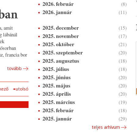
2026. február
(8)
2026. január
(11)
rban
2025. december
a, amit
(15)
 lábánál
2025. november
(17)
kek
2025. október
(21)
lsősorban
2025. szeptember
(20)
z, francia bor
2025. augusztus
(18)
2025. július
tovább
(18)
2025. június
(20)
2025. május
(20)
kező
utolsó
2025. április
(20)
2025. március
(19)
2025. február
(18)
2025. január
(29)
teljes arhívum