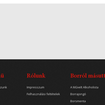
nü
Rólunk
Borról másut
ozunk
Impresszum
A Művelt Alkoholista
Felhasználási feltételek
Borrajongó
Borsmenta