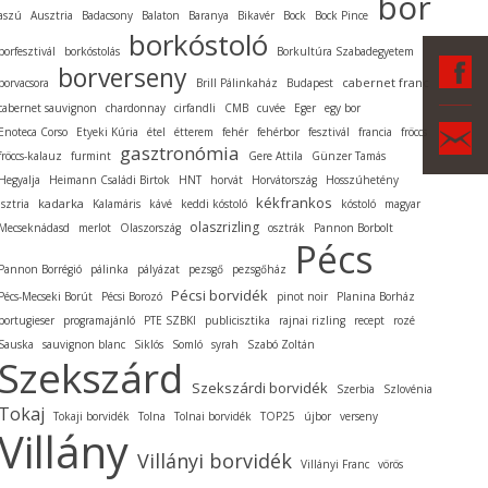
bor
aszú
Ausztria
Badacsony
Balaton
Baranya
Bikavér
Bock
Bock Pince
borkóstoló
borfesztivál
borkóstolás
Borkultúra Szabadegyetem
F
borverseny
cabernet franc
borvacsora
Brill Pálinkaház
Budapest
cabernet sauvignon
chardonnay
cirfandli
CMB
cuvée
Eger
egy bor
Ka
Enoteca Corso
Etyeki Kúria
étel
étterem
fehér
fehérbor
fesztivál
francia
fröccs
gasztronómia
fröccs-kalauz
furmint
Gere Attila
Günzer Tamás
Hegyalja
Heimann Családi Birtok
HNT
horvát
Horvátország
Hosszúhetény
kékfrankos
kadarka
Isztria
Kalamáris
kávé
keddi kóstoló
kóstoló
magyar
olaszrizling
Mecseknádasd
merlot
Olaszország
osztrák
Pannon Borbolt
Pécs
Pannon Borrégió
pálinka
pályázat
pezsgő
pezsgőház
Pécsi borvidék
Pécs-Mecseki Borút
Pécsi Borozó
pinot noir
Planina Borház
portugieser
programajánló
PTE SZBKI
publicisztika
rajnai rizling
recept
rozé
Sauska
sauvignon blanc
Siklós
Somló
syrah
Szabó Zoltán
Szekszárd
Szekszárdi borvidék
Szerbia
Szlovénia
Tokaj
Tokaji borvidék
Tolna
Tolnai borvidék
TOP25
újbor
verseny
Villány
Villányi borvidék
Villányi Franc
vörös