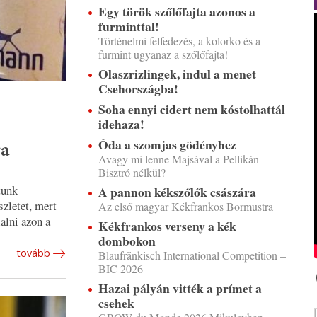
Egy török szőlőfajta azonos a
furminttal!
Történelmi felfedezés, a kolorko és a
furmint ugyanaz a szőlőfajta!
Olaszrizlingek, indul a menet
Csehországba!
Soha ennyi cidert nem kóstolhattál
idehaza!
Óda a szomjas gödényhez
ra
Avagy mi lenne Majsával a Pellikán
Bisztró nélkül?
tunk
A pannon kékszőlők császára
szletet, mert
Az első magyar Kékfrankos Bormustra
alni azon a
Kékfrankos verseny a kék
dombokon
tovább
Blaufränkisch International Competition –
BIC 2026
Hazai pályán vitték a prímet a
csehek