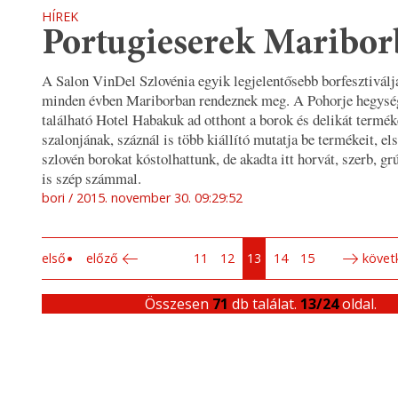
HÍREK
Portugieserek Maribo
A Salon VinDel Szlovénia egyik legjelentősebb borfesztiválj
minden évben Mariborban rendeznek meg. A Pohorje hegység
található Hotel Habakuk ad otthont a borok és delikát termé
szalonjának, száznál is több kiállító mutatja be termékeit, e
szlovén borokat kóstolhattunk, de akadta itt horvát, szerb, grú
is szép számmal.
bori
2015. november 30. 09:29:52
első
előző
11
12
13
14
15
követ
Összesen
71
db találat.
13/24
oldal.