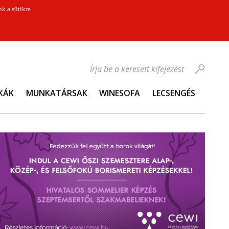
k a sütikre.
Írja be a keresett kifejezést
KÁK
MUNKATÁRSAK
WINESOFA
LECSENGÉS