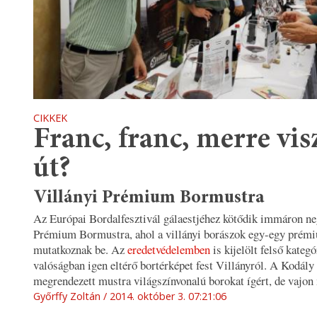
CIKKEK
Franc, franc, merre vis
út?
Villányi Prémium Bormustra
Az Európai Bordalfesztivál gálaestjéhez kötődik immáron ne
Prémium Bormustra, ahol a villányi borászok egy-egy prémi
mutatkoznak be. Az
eredetvédelemben
is kijelölt felső kateg
valóságban igen eltérő bortérképet fest Villányról. A Kodál
megrendezett mustra világszínvonalú borokat ígért, de vajon
Győrffy Zoltán
2014. október 3. 07:21:06