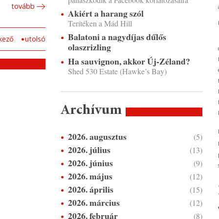
tovább
Akiért a harang szól
Terítéken a Mád Hill
Balatoni a nagydíjas dűlős
kező
utolsó
olaszrizling
Ha sauvignon, akkor Új-Zéland?
Shed 530 Estate (Hawke’s Bay)
Archívum
2026. augusztus
(5)
2026. július
(13)
2026. június
(9)
2026. május
(12)
2026. április
(15)
2026. március
(12)
2026. február
(8)