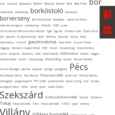
bor
aszú
Ausztria
Badacsony
Balaton
Baranya
Bikavér
Bock
Bock Pince
borkóstoló
F
borfesztivál
borkóstolás
borvacsora
borverseny
cabernet franc
Brill Pálinkaház
Budapest
cabernet sauvignon
chardonnay
cirfandli
CMB
cuvée
Ka
Dél-Dunántúli Borturisztikai Klaszter
Eger
egy bor
Enoteca Corso
Etyeki Kúria
étel
étterem
Év Bortermelője
fehér
fehérbor
fesztivál
francia
fröccs
gasztronómia
fröccs-kalauz
furmint
Gere Attila
Günzer Tamás
Hegyalja
Heimann Családi Birtok
HNT
horvát
Horvátország
Hosszúhetény
kékfrankos
kadarka
Isztria
Kalamáris
kávé
keddi kóstoló
kóstoló
magyar
olaszrizling
Mecseknádasd
merlot
Olaszország
osztrák
Pannon Borbolt
Pécs
Pannon Borrégió
pálinka
pályázat
pezsgő
pezsgőház
Pécsi borvidék
Pécs-Mecseki Borút
Pécsi Borozó
pinot noir
Planina Borház
portugieser
programajánló
PTE SZBKI
publicisztika
rajnai rizling
rozé
Sauska
sauvignon blanc
Siklós
Somló
syrah
Szabó Zoltán
Szekszárd
Szekszárdi borvidék
Szerbia
Szlovénia
Tokaj
Tokaji borvidék
Tolna
Tolnai borvidék
TOP25
újbor
verseny
Villány
Villányi borvidék