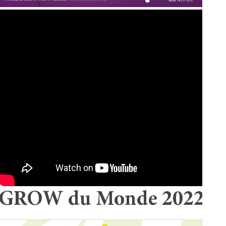
GROW du Monde 2022