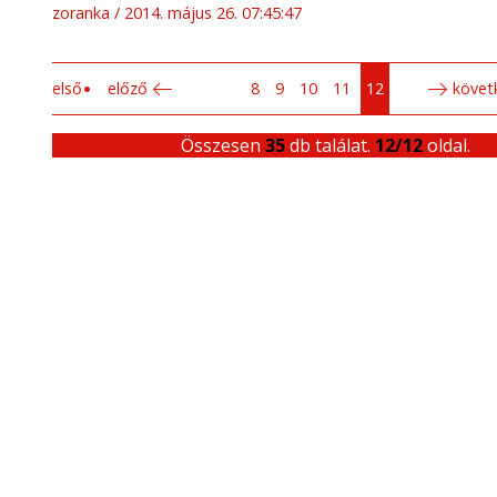
zoranka
2014. május 26. 07:45:47
első
előző
8
9
10
11
12
követ
Összesen
35
db találat.
12/12
oldal.