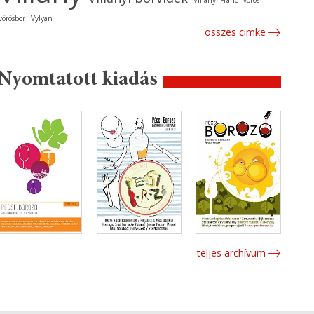
Villányi Franc
vörös
vörösbor
Vylyan
összes cimke
Nyomtatott kiadás
teljes archívum