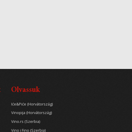
t
Olvassuk
Iće&Piće (Horvátország)
Vinopija (Horvátország)
Vino.rs (Szerbia)
Vino i Fino (Szerbia)