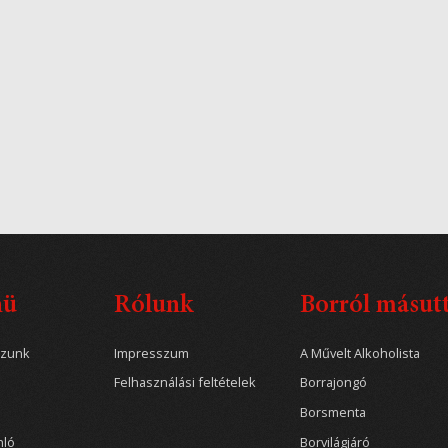
nü
Rólunk
Borról másut
ozunk
Impresszum
A Művelt Alkoholista
Felhasználási feltételek
Borrajongó
Borsmenta
nló
Borvilágjáró