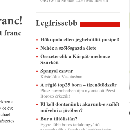
GROW du Monde 2026 Mikulovban
ranc!
Legfrissebb
t franc
Hőkupola ellen jégbehűtött pusipel!
Nehéz a szőlősgazda élete
Összeterelik a Kárpát-medence
Szürkéit
Spanyol csavar
Kóstolók a Vasutasban
A régió top25 bora – tizenötödször
Plusz novemberben újra nyomtatott Pécsi
Borozó érkezik!
ekben a
El kell döntenünk: akarunk-e szőlőt
 öt éve
művelni a jövőben?
ichael
Bor a tiltólistán?
mészetes
Egyre több boros tartalomgyártó
panaszkodik a Facebook korlátozásaira