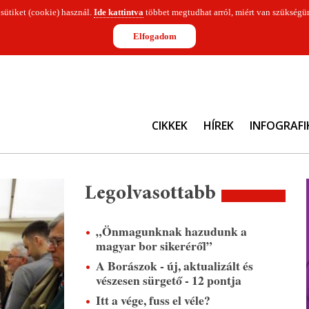
 sütiket (cookie) használ.
Ide kattintva
többet megtudhat arról, miért van szükségün
Elfogadom
CIKKEK
HÍREK
INFOGRAFI
Legolvasottabb
„Önmagunknak hazudunk a
magyar bor sikeréről”
A Borászok - új, aktualizált és
vészesen sürgető - 12 pontja
Itt a vége, fuss el véle?