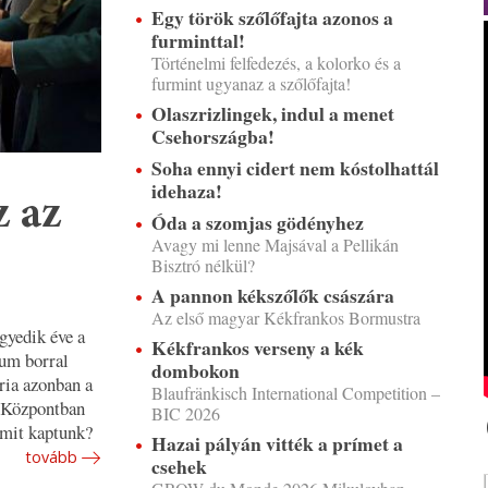
Egy török szőlőfajta azonos a
furminttal!
Történelmi felfedezés, a kolorko és a
furmint ugyanaz a szőlőfajta!
Olaszrizlingek, indul a menet
Csehországba!
Soha ennyi cidert nem kóstolhattál
idehaza!
z az
Óda a szomjas gödényhez
Avagy mi lenne Majsával a Pellikán
Bisztró nélkül?
A pannon kékszőlők császára
Az első magyar Kékfrankos Bormustra
gyedik éve a
Kékfrankos verseny a kék
um borral
dombokon
ória azonban a
Blaufränkisch International Competition –
y Központban
BIC 2026
 mit kaptunk?
Hazai pályán vitték a prímet a
tovább
csehek