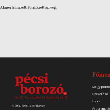
Alapértelmezett, formázott szöveg.
Főme
Mi így pont
Borkereső
Hírek
© 2008-2026 Pécsi Borozó
Programajá