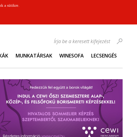
k a sütikre.
Írja be a keresett kifejezést
KÁK
MUNKATÁRSAK
WINESOFA
LECSENGÉS