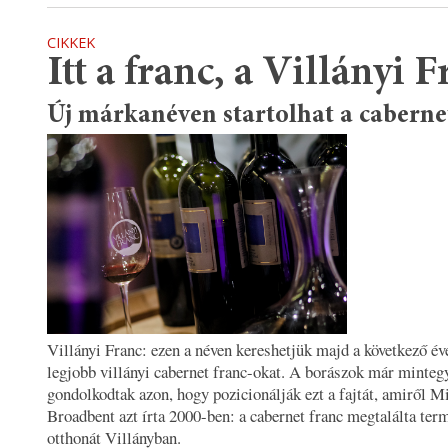
CIKKEK
Itt a franc, a Villányi F
Új márkanéven startolhat a caberne
Villányi Franc: ezen a néven kereshetjük majd a következő év
legjobb villányi cabernet franc-okat. A borászok már mintegy
gondolkodtak azon, hogy pozicionálják ezt a fajtát, amiről M
Broadbent azt írta 2000-ben: a cabernet franc megtalálta ter
otthonát Villányban.