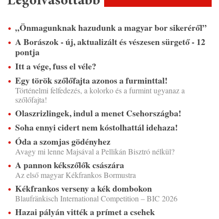
Legolvasottabb
„Önmagunknak hazudunk a magyar bor sikeréről”
A Borászok - új, aktualizált és vészesen sürgető - 12
pontja
Itt a vége, fuss el véle?
Egy török szőlőfajta azonos a furminttal!
Történelmi felfedezés, a kolorko és a furmint ugyanaz a
szőlőfajta!
Olaszrizlingek, indul a menet Csehországba!
Soha ennyi cidert nem kóstolhattál idehaza!
Óda a szomjas gödényhez
Avagy mi lenne Majsával a Pellikán Bisztró nélkül?
A pannon kékszőlők császára
Az első magyar Kékfrankos Bormustra
Kékfrankos verseny a kék dombokon
Blaufränkisch International Competition – BIC 2026
Hazai pályán vitték a prímet a csehek