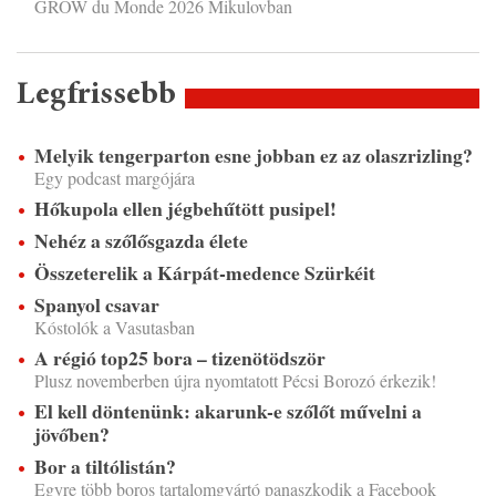
GROW du Monde 2026 Mikulovban
Legfrissebb
Melyik tengerparton esne jobban ez az olaszrizling?
Egy podcast margójára
Hőkupola ellen jégbehűtött pusipel!
Nehéz a szőlősgazda élete
Összeterelik a Kárpát-medence Szürkéit
Spanyol csavar
Kóstolók a Vasutasban
A régió top25 bora – tizenötödször
Plusz novemberben újra nyomtatott Pécsi Borozó érkezik!
El kell döntenünk: akarunk-e szőlőt művelni a
jövőben?
Bor a tiltólistán?
Egyre több boros tartalomgyártó panaszkodik a Facebook