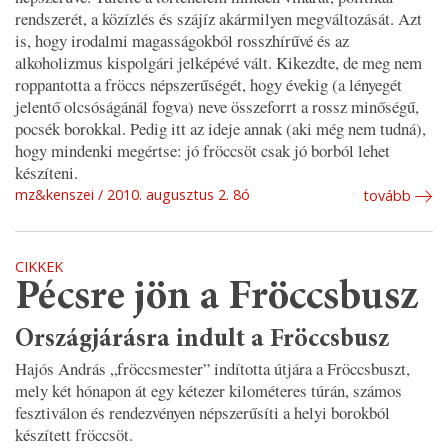
rendszerét, a közízlés és szájíz akármilyen megváltozását. Azt
is, hogy irodalmi magasságokból rosszhírűvé és az
alkoholizmus kispolgári jelképévé vált. Kikezdte, de meg nem
roppantotta a fröccs népszerűségét, hogy évekig (a lényegét
jelentő olcsóságánál fogva) neve összeforrt a rossz minőségű,
pocsék borokkal. Pedig itt az ideje annak (aki még nem tudná),
hogy mindenki megértse: jó fröccsöt csak jó borból lehet
készíteni.
mz&kenszei
2010. augusztus 2. 8ó
tovább
CIKKEK
Pécsre jön a Fröccsbusz
Országjárásra indult a Fröccsbusz
Hajós András „fröccsmester” indította útjára a Fröccsbuszt,
mely két hónapon át egy kétezer kilométeres túrán, számos
fesztiválon és rendezvényen népszerűsíti a helyi borokból
készített fröccsöt.