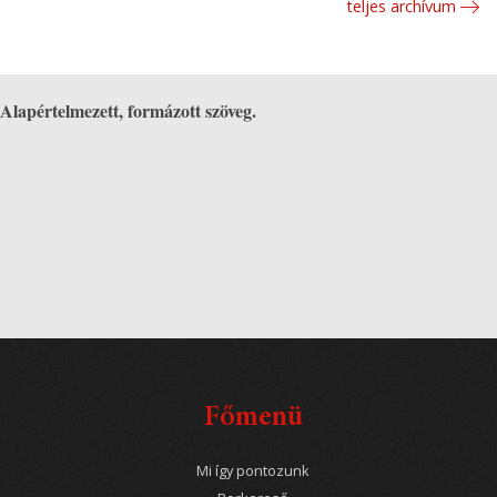
teljes archívum
Alapértelmezett, formázott szöveg.
Főmenü
Mi így pontozunk