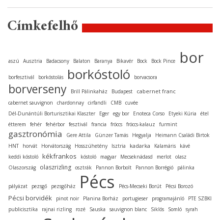
Címkefelhő
bor
aszú
Ausztria
Badacsony
Balaton
Baranya
Bikavér
Bock
Bock Pince
borkóstoló
borfesztivál
borkóstolás
borvacsora
borverseny
cabernet franc
Brill Pálinkaház
Budapest
cabernet sauvignon
chardonnay
cirfandli
CMB
cuvée
Dél-Dunántúli Borturisztikai Klaszter
Eger
egy bor
Enoteca Corso
Etyeki Kúria
étel
étterem
fehér
fehérbor
fesztivál
francia
fröccs
fröccs-kalauz
furmint
gasztronómia
Gere Attila
Günzer Tamás
Hegyalja
Heimann Családi Birtok
kadarka
HNT
horvát
Horvátország
Hosszúhetény
Isztria
Kalamáris
kávé
kékfrankos
keddi kóstoló
kóstoló
magyar
Mecseknádasd
merlot
olasz
olaszrizling
Olaszország
osztrák
Pannon Borbolt
Pannon Borrégió
pálinka
Pécs
pályázat
pezsgő
pezsgőház
Pécs-Mecseki Borút
Pécsi Borozó
Pécsi borvidék
pinot noir
Planina Borház
portugieser
programajánló
PTE SZBKI
publicisztika
rajnai rizling
rozé
Sauska
sauvignon blanc
Siklós
Somló
syrah