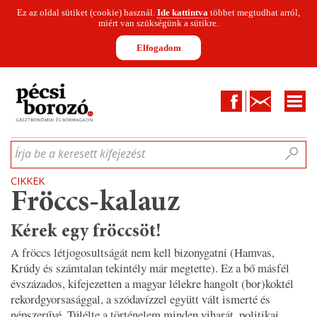
Ez az oldal sütiket (cookie) használ.
Ide kattintva
többet megtudhat arról,
miért van szükségünk a sütikre.
Elfogadom
Facebook
Kapcsolat
CIKKEK
HÍREK
INFOGRAFIKÁK
MUNKATÁRSAK
WINESOFA
LE
Írja be a keresett kifejezést
CIKKEK
Fröccs-kalauz
Kérek egy fröccsöt!
A fröccs létjogosultságát nem kell bizonygatni (Hamvas,
Krúdy és számtalan tekintély már megtette). Ez a bő másfél
évszázados, kifejezetten a magyar lélekre hangolt (bor)koktél
rekordgyorsasággal, a szódavízzel együtt vált ismerté és
népszerűvé. Túlélte a történelem minden viharát, politikai