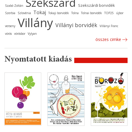
Szekszárd
Szekszárdi borvidék
Szabó Zoltán
Tokaj
Szerbia
Szlovénia
Tokaji borvidék
Tolna
Tolnai borvidék
TOP25
újbor
Villány
Villányi borvidék
verseny
Villányi Franc
vörös
vörösbor
Vylyan
összes cimke
Nyomtatott kiadás