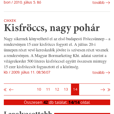
bori
2010. július 5. 8ó
tovább
CIKKEK
Kisfröccs, nagy pohár
Nagy sikernek könyvelhető el az első budapesti Fröccsünnep – a
rendezvényen 15 ezer kisfröccs fogyott el. A július 20-i
ünnepen részt vevő kereskedők jövőre is szívesen részt vesznek
a rendezvényen. A Magyar Bormarketing Kht. adatai szerint a
világrekorder 500 literes kisfröccsel együtt összesen mintegy
15 ezer kisfröccsöt fogyasztott el a közönség.
kb
2009. július 11. 08:56:07
tovább
10
11
12
13
14
Összesen
42
db találat.
14/14
oldal.