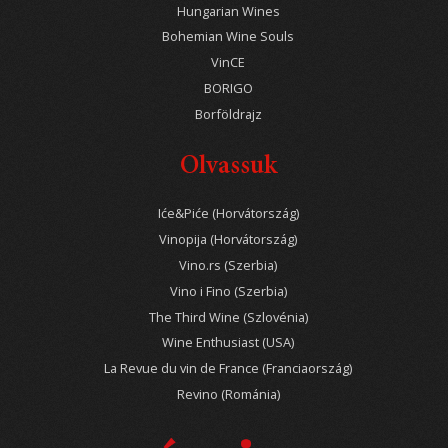
Hungarian Wines
Bohemian Wine Souls
VinCE
BORIGO
Borföldrajz
Olvassuk
Iće&Piće (Horvátország)
Vinopija (Horvátország)
Vino.rs (Szerbia)
Vino i Fino (Szerbia)
The Third Wine (Szlovénia)
Wine Enthusiast (USA)
La Revue du vin de France (Franciaország)
Revino (Románia)