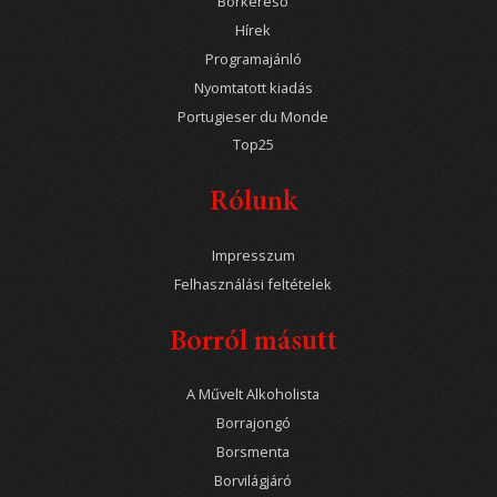
Borkereső
Hírek
Programajánló
Nyomtatott kiadás
Portugieser du Monde
Top25
Rólunk
Impresszum
Felhasználási feltételek
Borról másutt
A Művelt Alkoholista
Borrajongó
Borsmenta
Borvilágjáró