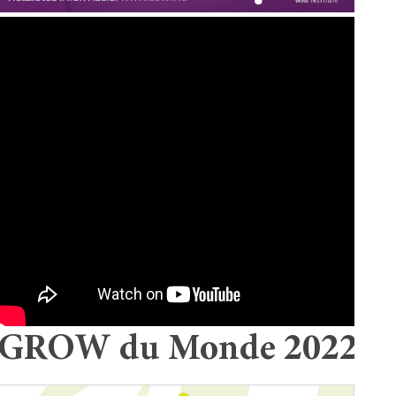
GROW du Monde 2022