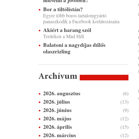
művelni a jövőben?
Bor a tiltólistán?
Egyre több boros tartalomgyártó
panaszkodik a Facebook korlátozásaira
Akiért a harang szól
Terítéken a Mád Hill
Balatoni a nagydíjas dűlős
olaszrizling
Archívum
2026. augusztus
(6)
2026. július
(13)
2026. június
(9)
2026. május
(12)
2026. április
(15)
2026. március
(12)