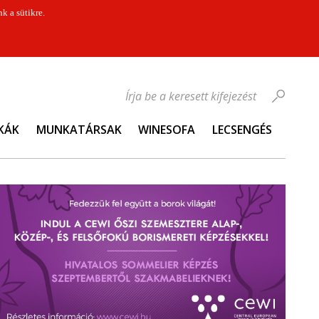
k a sütikre.
Írja be a keresett kifejezést
KÁK
MUNKATÁRSAK
WINESOFA
LECSENGÉS