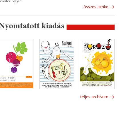
vörösbor
Vylyan
összes cimke
Nyomtatott kiadás
teljes archívum