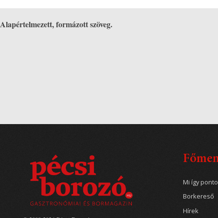
Alapértelmezett, formázott szöveg.
Főme
Mi így pont
Borkereső
Hírek