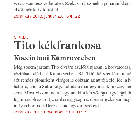
vörösökön lesz vélhetőleg. Szekszárdi színek a poharainkban,
elsőt már ki is töltötték.
zoranka
2013. január 29. 18:41:22
CIKKEK
Tito kékfrankosa
Koccintani Kumrovecben
Még sosem jártam Tito elvtárs szülőfalujában, a horvátorszá
régióban található Kumrovecben. Bár Titót kétszer láttam mé
sőt rendes pionírként virágot is dobtam az autója elé, ide, a 
határra, ahol a Sutla folyó túlodala már egy másik ország, ne
sors. Most viszont nem hagytam ki a lehetőséget, így legaláb
leghíresebb szülöttje embernagyságú szobra árnyékában meg
milyen bort ad a Broz család egykori szőleje.
zoranka
2012. november 29. 01:07:19