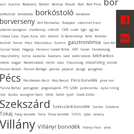
bor
aszú
Ausztria
Badacsony
Balaton
Baranya
Bikavér
Bock
Bock Pince
borkóstoló
borfesztivál
borkóstolás
borvacsora
F
borverseny
cabernet franc
Brill Pálinkaház
Budapest
cabernet sauvignon
chardonnay
cirfandli
CMB
cuvée
Eger
egy bor
Ka
Enoteca Corso
Etyeki Kúria
étel
étterem
Év Bortermelője
fehér
fehérbor
gasztronómia
fesztivál
francia
fröccs
fröccs-kalauz
furmint
Gere Attila
Günzer Tamás
Hegyalja
Heimann Családi Birtok
HNT
horvát
Horvátország
kékfrankos
kadarka
Hosszúhetény
Isztria
Kalamáris
kávé
keddi kóstoló
olaszrizling
kóstoló
magyar
Mecseknádasd
merlot
olasz
Olaszország
osztrák
Pannon Borbolt
Pannon Borrégió
pálinka
pályázat
pezsgő
pezsgőház
Pécs
Pécsi borvidék
Pécs-Mecseki Borút
Pécsi Borozó
pinot noir
Planina Borház
portugieser
programajánló
PTE SZBKI
publicisztika
rajnai rizling
rozé
Sauska
sauvignon blanc
Siklós
Somló
syrah
Szabó Zoltán
Szekszárd
Szekszárdi borvidék
Szerbia
Szlovénia
Tokaj
Tokaji borvidék
Tolna
Tolnai borvidék
TOP25
újbor
verseny
Villány
Villányi borvidék
Villányi Franc
vörös