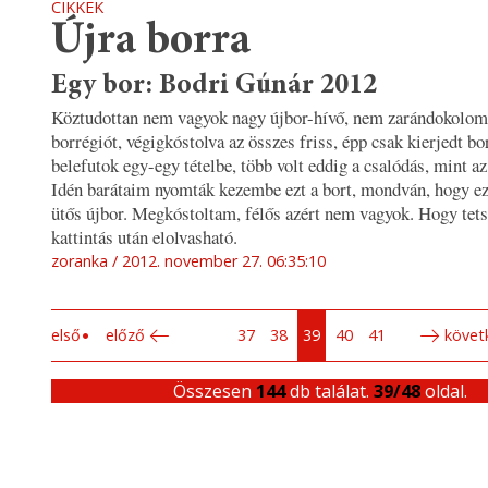
CIKKEK
Újra borra
Egy bor: Bodri Gúnár 2012
Köztudottan nem vagyok nagy újbor-hívő, nem zarándokolom
borrégiót, végigkóstolva az összes friss, épp csak kierjedt bo
belefutok egy-egy tételbe, több volt eddig a csalódás, mint az
Idén barátaim nyomták kezembe ezt a bort, mondván, hogy ez
ütős újbor. Megkóstoltam, félős azért nem vagyok. Hogy tets
kattintás után elolvasható.
zoranka
2012. november 27. 06:35:10
első
előző
37
38
39
40
41
követ
Összesen
144
db találat.
39/48
oldal.