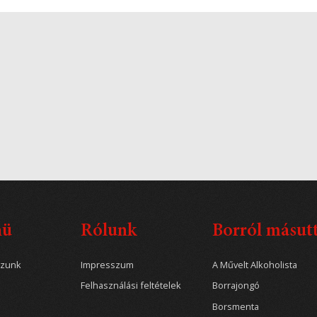
nü
Rólunk
Borról másut
ozunk
Impresszum
A Művelt Alkoholista
Felhasználási feltételek
Borrajongó
Borsmenta