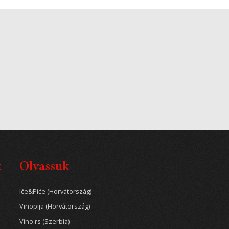
t
Olvassuk
Iće&Piće (Horvátország)
Vinopija (Horvátország)
Vino.rs (Szerbia)