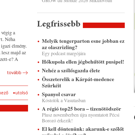
GROW du Monde 2026 Mikulovban
Legfrissebb
 végig a
rt. Néha
Melyik tengerparton esne jobban ez
 igazi élmény.
az olaszrizling?
 lesz majd az
Egy podcast margójára
zett-e? A
Hőkupola ellen jégbehűtött pusipel!
Nehéz a szőlősgazda élete
tovább
Összeterelik a Kárpát-medence
Szürkéit
kező
utolsó
Spanyol csavar
Kóstolók a Vasutasban
A régió top25 bora – tizenötödször
Plusz novemberben újra nyomtatott Pécsi
Borozó érkezik!
El kell döntenünk: akarunk-e szőlőt