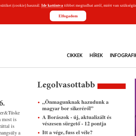
 sütiket (cookie) használ.
Ide kattintva
többet megtudhat arról, miért van szükségün
Elfogadom
CIKKEK
HÍREK
INFOGRAFI
Legolvasottabb
„Önmagunknak hazudunk a
6.
magyar bor sikeréről”
kler&Tüske
A Borászok - új, aktualizált és
n most is
vészesen sürgető - 12 pontja
úttal is
Itt a vége, fuss el véle?
 hangsúly a