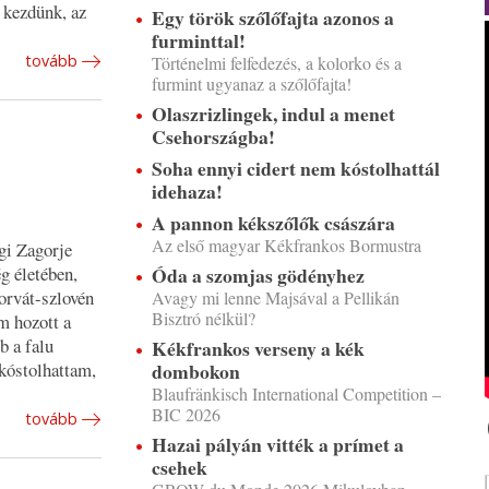
 kezdünk, az
Egy török szőlőfajta azonos a
furminttal!
tovább
Történelmi felfedezés, a kolorko és a
furmint ugyanaz a szőlőfajta!
Olaszrizlingek, indul a menet
Csehországba!
Soha ennyi cidert nem kóstolhattál
idehaza!
A pannon kékszőlők császára
Az első magyar Kékfrankos Bormustra
gi Zagorje
g életében,
Óda a szomjas gödényhez
horvát-szlovén
Avagy mi lenne Majsával a Pellikán
Bisztró nélkül?
m hozott a
b a falu
Kékfrankos verseny a kék
kóstolhattam,
dombokon
Blaufränkisch International Competition –
BIC 2026
tovább
Hazai pályán vitték a prímet a
csehek