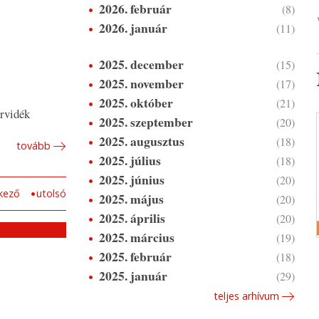
2026. február
(8)
2026. január
(11)
2025. december
(15)
2025. november
(17)
2025. október
(21)
orvidék
2025. szeptember
(20)
2025. augusztus
(18)
tovább
2025. július
(18)
2025. június
(20)
kező
utolsó
2025. május
(20)
2025. április
(20)
2025. március
(19)
2025. február
(18)
2025. január
(29)
teljes arhívum