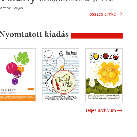
Villányi Franc
vörös
vörösbor
Vylyan
összes cimke
Nyomtatott kiadás
teljes archívum