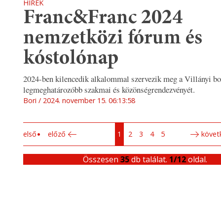
HÍREK
Franc&Franc 2024
nemzetközi fórum és
kóstolónap
2024-ben kilencedik alkalommal szervezik meg a Villányi b
legmeghatározóbb szakmai és közönségrendezvényét.
Bori
2024. november 15. 06:13:58
első
előző
1
2
3
4
5
követ
Összesen
35
db találat.
1/12
oldal.