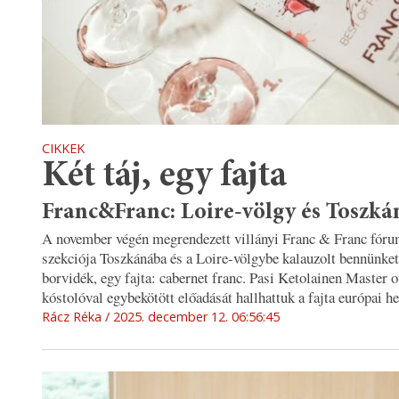
CIKKEK
Két táj, egy fajta
Franc&Franc: Loire-völgy és Toszká
A november végén megrendezett villányi Franc & Franc fóru
szekciója Toszkánába és a Loire-völgybe kalauzolt bennünket
borvidék, egy fajta: cabernet franc. Pasi Ketolainen Master 
kóstolóval egybekötött előadását hallhattuk a fajta európai he
Rácz Réka
2025. december 12. 06:56:45