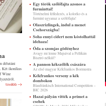
Egy török szőlőfajta azonos a
furminttal!
Történelmi felfedezés, a kolorko és a
furmint ugyanaz a szőlőfajta!
Olaszrizlingek, indul a menet
Csehországba!
Soha ennyi cidert nem kóstolhattál
idehaza!
Óda a szomjas gödényhez
Avagy mi lenne Majsával a Pellikán
na
Bisztró nélkül?
m délutáni
A pannon kékszőlők császára
. Két ikonikus
Az első magyar Kékfrankos Bormustra
of Wine
Kékfrankos verseny a kék
lyzetéről.
dombokon
tovább
Blaufränkisch International Competition –
BIC 2026
Hazai pályán vitték a prímet a
csehek