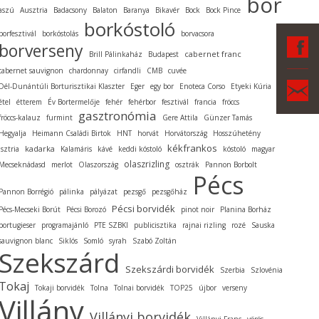
bor
aszú
Ausztria
Badacsony
Balaton
Baranya
Bikavér
Bock
Bock Pince
borkóstoló
borfesztivál
borkóstolás
borvacsora
F
borverseny
cabernet franc
Brill Pálinkaház
Budapest
cabernet sauvignon
chardonnay
cirfandli
CMB
cuvée
Ka
Dél-Dunántúli Borturisztikai Klaszter
Eger
egy bor
Enoteca Corso
Etyeki Kúria
étel
étterem
Év Bortermelője
fehér
fehérbor
fesztivál
francia
fröccs
gasztronómia
fröccs-kalauz
furmint
Gere Attila
Günzer Tamás
Hegyalja
Heimann Családi Birtok
HNT
horvát
Horvátország
Hosszúhetény
kékfrankos
kadarka
Isztria
Kalamáris
kávé
keddi kóstoló
kóstoló
magyar
olaszrizling
Mecseknádasd
merlot
Olaszország
osztrák
Pannon Borbolt
Pécs
Pannon Borrégió
pálinka
pályázat
pezsgő
pezsgőház
Pécsi borvidék
Pécs-Mecseki Borút
Pécsi Borozó
pinot noir
Planina Borház
portugieser
programajánló
PTE SZBKI
publicisztika
rajnai rizling
rozé
Sauska
sauvignon blanc
Siklós
Somló
syrah
Szabó Zoltán
Szekszárd
Szekszárdi borvidék
Szerbia
Szlovénia
Tokaj
Tokaji borvidék
Tolna
Tolnai borvidék
TOP25
újbor
verseny
Villány
Villányi borvidék