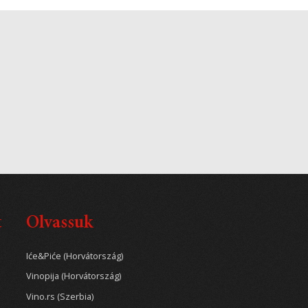
t
Olvassuk
Iće&Piće (Horvátország)
Vinopija (Horvátország)
Vino.rs (Szerbia)