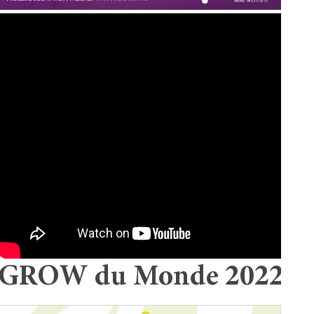
GROW du Monde 2022