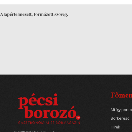
Alapértelmezett, formázott szöveg.
Főme
Mi így pont
Borkereső
Hírek