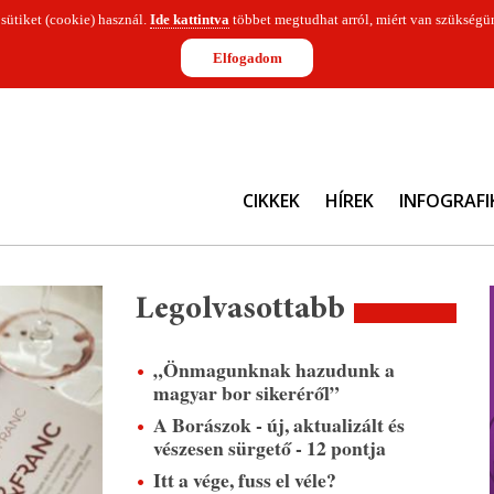
 sütiket (cookie) használ.
Ide kattintva
többet megtudhat arról, miért van szükségün
Elfogadom
CIKKEK
HÍREK
INFOGRAFI
Legolvasottabb
„Önmagunknak hazudunk a
magyar bor sikeréről”
A Borászok - új, aktualizált és
vészesen sürgető - 12 pontja
Itt a vége, fuss el véle?