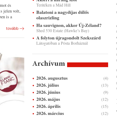
umot és
Terítéken a Mád Hill
 jelen volt,
Balatoni a nagydíjas dűlős
en is a
olaszrizling
Ha sauvignon, akkor Új-Zéland?
tovább
Shed 530 Estate (Hawke’s Bay)
A folyton újragondolt Szekszárd
Látogatóban a Pósta Borháznál
Archívum
2026. augusztus
(4)
2026. július
(13)
2026. június
(9)
2026. május
(12)
2026. április
(15)
2026. március
(12)