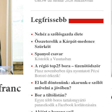
GROW du Monde 2026 Mikulovban
Legfrissebb
Nehéz a szőlősgazda élete
Összeterelik a Kárpát-medence
Szürkéit
Spanyol csavar
Kóstolók a Vasutasban
A régió top25 bora – tizenötödször
Plusz novemberben újra nyomtatott Pécsi
Borozó érkezik!
El kell döntenünk: akarunk-e szőlőt
franc
művelni a jövőben?
Bor a tiltólistán?
Egyre több boros tartalomgyártó
panaszkodik a Facebook korlátozásaira
Akiért a harang szól