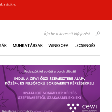
k a sütikre.
Írja be a keresett kifejezést
KÁK
MUNKATÁRSAK
WINESOFA
LECSENGÉS