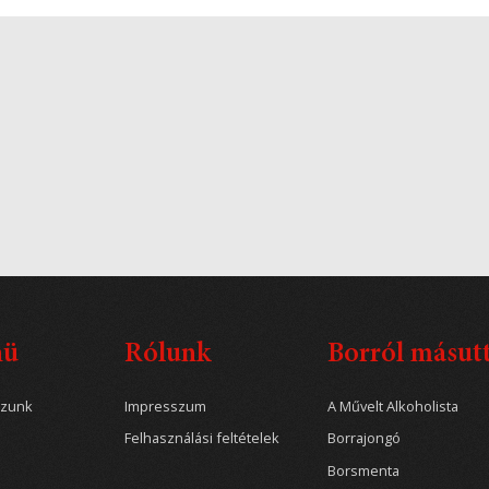
nü
Rólunk
Borról másut
ozunk
Impresszum
A Művelt Alkoholista
Felhasználási feltételek
Borrajongó
Borsmenta