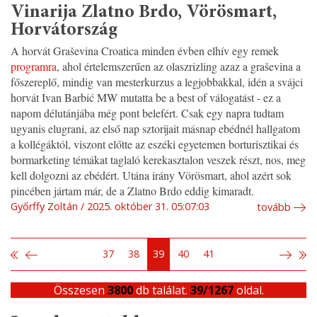
Vinarija Zlatno Brdo, Vörösmart,
Horvátország
A horvát Graševina Croatica minden évben elhív egy remek
programra
, ahol értelemszerűen az olaszrizling azaz a graševina a
főszereplő, mindig van mesterkurzus a legjobbakkal, idén a svájci
horvát Ivan Barbić MW mutatta be a best of válogatást - ez a
napom délutánjába még pont belefért. Csak egy napra tudtam
ugyanis elugrani, az első nap sztorijait másnap ebédnél hallgatom
a kollégáktól, viszont előtte az eszéki egyetemen borturisztikai és
bormarketing témákat taglaló kerekasztalon veszek részt, nos, meg
kell dolgozni az ebédért. Utána irány Vörösmart, ahol azért sok
pincében jártam már, de a Zlatno Brdo eddig kimaradt.
Győrffy Zoltán
2025. október 31. 05:07:03
tovább
37
38
39
40
41
Összesen
3800
db találat.
39/1267
oldal.