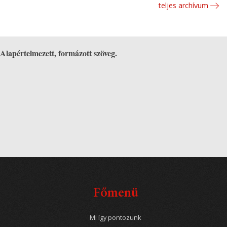
teljes archívum
Alapértelmezett, formázott szöveg.
Főmenü
Mi így pontozunk