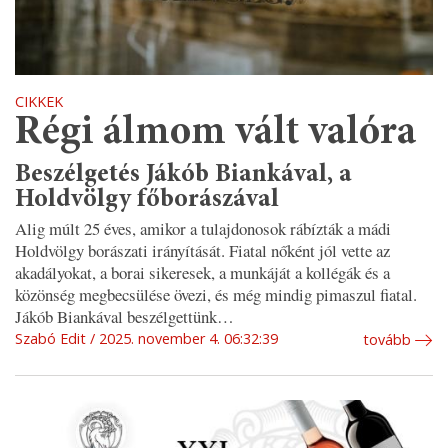
CIKKEK
Régi álmom vált valóra
Beszélgetés Jákób Biankával, a
Holdvölgy főborászával
Alig múlt 25 éves, amikor a tulajdonosok rábízták a mádi
Holdvölgy borászati irányítását. Fiatal nőként jól vette az
akadályokat, a borai sikeresek, a munkáját a kollégák és a
közönség megbecsülése övezi, és még mindig pimaszul fiatal.
Jákób Biankával beszélgettünk…
Szabó Edit
2025. november 4. 06:32:39
tovább