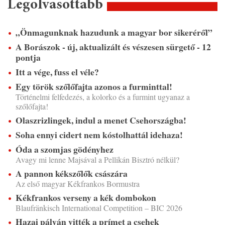
Legolvasottabb
„Önmagunknak hazudunk a magyar bor sikeréről”
A Borászok - új, aktualizált és vészesen sürgető - 12
pontja
Itt a vége, fuss el véle?
Egy török szőlőfajta azonos a furminttal!
Történelmi felfedezés, a kolorko és a furmint ugyanaz a
szőlőfajta!
Olaszrizlingek, indul a menet Csehországba!
Soha ennyi cidert nem kóstolhattál idehaza!
Óda a szomjas gödényhez
Avagy mi lenne Majsával a Pellikán Bisztró nélkül?
A pannon kékszőlők császára
Az első magyar Kékfrankos Bormustra
Kékfrankos verseny a kék dombokon
Blaufränkisch International Competition – BIC 2026
Hazai pályán vitték a prímet a csehek