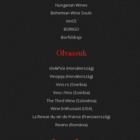
Hungarian Wines
Bohemian Wine Souls
VinCE
BORIGO
Borföldrajz
Olvassuk
Iće&Piće (Horvátország)
Vinopija (Horvátország)
Vino.rs (Szerbia)
Vino i Fino (Szerbia)
The Third Wine (Szlovénia)
Wine Enthusiast (USA)
La Revue du vin de France (Franciaország)
Revino (Románia)