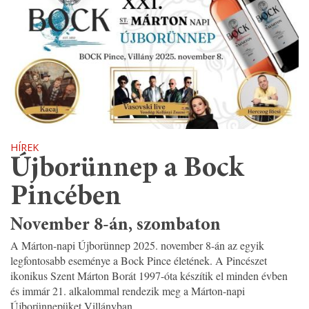
HÍREK
Újborünnep a Bock
Pincében
November 8-án, szombaton
A Márton-napi Újborünnep 2025. november 8-án az egyik
legfontosabb eseménye a Bock Pince életének. A Pincészet
ikonikus Szent Márton Borát 1997-óta készítik el minden évben
és immár 21. alkalommal rendezik meg a Márton-napi
Újborünnepüket Villányban.