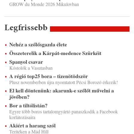
GROW du Monde 2026 Mikulovban
Legfrissebb
Nehéz a szőlősgazda élete
Összeterelik a Kárpát-medence Szürkéit
Spanyol csavar
Kóstolók a Vasutasban
A régió top25 bora – tizenötödször
Plusz novemberben újra nyomtatott Pécsi Borozó érkezik!
El kell döntenünk: akarunk-e szőlőt művelni a
jövőben?
Bor a tiltólistán?
Egyre több boros tartalomgyártó panaszkodik a Facebook
korlátozásaira
Akiért a harang szól
Terítéken a Mád Hill