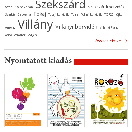
Szekszárd
Szekszárdi borvidék
syrah
Szabó Zoltán
Tokaj
Szerbia
Szlovénia
Tokaji borvidék
Tolna
Tolnai borvidék
TOP25
újbor
Villány
Villányi borvidék
verseny
Villányi Franc
vörös
vörösbor
Vylyan
összes cimke
Nyomtatott kiadás